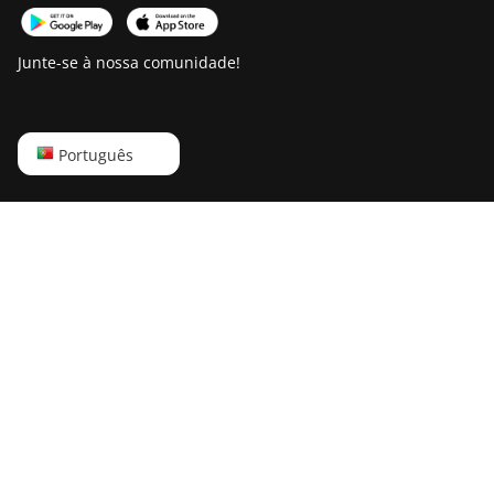
T19 Hydro (158Th)
BITMAIN Antminer
Junte-se à nossa comunidade!
T21 (190TH)
Baikal BK-G28
Baikal Giant X10
English
Português
Baikal Giant+
Русский
Bitdeer SealMiner
中文
A2
Deutsch
Bitdeer SealMiner
Português
A2 Hyd
Español
Bitdeer SealMiner
A2 Pro Air
Français
Bitdeer SealMiner
日本語
A2 Pro Hyd
Bitdeer SealMiner