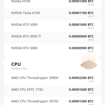
Nvidia H100
0.00001300 BTC
🇸🇦ㅤ SAR - SR
$0.84
AMD RX 6800 16GB
NVIDIA Tesla A100
0.00001100 BTC
🇸🇧ㅤ SBD - $
$0.71
AMD RX 6800 XT
16GB
🏳ㅤ SCR - SR
NVIDIA RTX 5090
0.00001000 BTC
$0.65
AMD RX 6900 XT
🇸🇩ㅤ SDG
16GB
NVIDIA RTX 3090 Ti
0.00000900 BTC
🇸🇪ㅤ SEK
$0.58
AMD RX 6950 XT
NVIDIA RTX 5080
0.00000900 BTC
🇸🇬ㅤ SGD - S$
$0.58
AMD RX 7600
🏳ㅤ SHP - £
AMD RX 7600 XT
CPU
🇸🇱ㅤ SLL - Le
Ganhos/dia
AMD RX 7700 XT
🇸🇴ㅤ SOS - Ssh
AMD CPU Threadripper 3990X
0.00002200 BTC
AMD RX 7800 XT
$1.43
🏳ㅤ SRD - $
AMD RX 7900 GRE
AMD CPU EPYC 7742
0.00001600 BTC
🇸🇾ㅤ SYP - SY£
$1.04
AMD RX 7900 XT
🇸🇿ㅤ SZL - L
AMD CPU Threadripper 3970X
0.00001300 BTC
20GB
$0.84