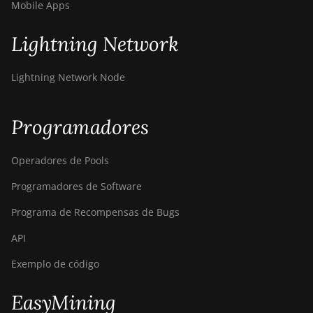
Mobile Apps
BITMAIN AntMiner
T9+
Lightning Network
BITMAIN AntMiner
Z11
Lightning Network Node
BITMAIN AntMiner
Z11e
Programadores
BITMAIN AntMiner
Z11j
Operadores de Pools
BITMAIN AntMiner
Z15
Programadores de Software
BITMAIN AntMiner
Programa de Recompensas de Bugs
Z15 Pro
API
BITMAIN AntMiner
Z15e
Exemplo de código
BITMAIN AntMiner
EasyMining
Z15j