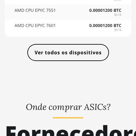
🇹🇭ㅤ THB - ฿
AMD RX 7900 XTX
AMD CPU EPYC 7551
0.00001200 BTC
24GB
$0.78
🇹🇭ㅤ TJS - ЅМ
AMD RX 9070
AMD CPU EPYC 7601
0.00001200 BTC
🏳ㅤ TMT - m
$0.78
AMD RX 9070 GRE
🇹🇳ㅤ TND - DT
AMD RX 9070 XT
🇹🇷ㅤ TRY - TL
Ver todos os dispositivos
AMD RX Vega 56
🇹🇹ㅤ TTD - TT$
AMD RX Vega 64
🇹🇼ㅤ TWD - NT$
AMD Radeon Pro VII
🇹🇿ㅤ TZS - TSh
AMD Radeon VII
🇺🇦ㅤ UAH - ₴
AMD Vega Frontier
Onde comprar ASICs?
🇺🇬ㅤ UGX - USh
Edition
🇺🇾ㅤ UYU - $U
Auradine Teraflux
Fornecedor
AH3880
🇺🇿ㅤ UZS