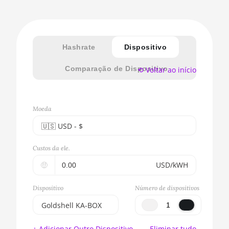
Hashrate
Dispositivo
Comparação de Dispositivo
⟲ Voltar ao início
Moeda
🇺🇸ㅤ USD - $
🇪🇺ㅤ EUR - €
Custos da ele.
🇺🇸ㅤ USD - $
🤑
USD/kWH
🇨🇳ㅤ CNY - CN¥
Dispositivo
Número de dispositivos
🇬🇧ㅤ GBP - £
Goldshell KA-BOX
🇷🇺ㅤ RUB
BITMAIN AntMiner
+ Adicionar Outro Dispositivo
Eliminar tudo