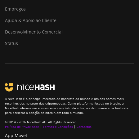
S19k Pro (120Th)
Empregos
BITMAIN Antminer
S23 (580Th)
Ajuda & Apoio ao Cliente
BITMAIN Antminer
Desenvolvimento Comercial
S23 Hyd. (580Th)
Status
BITMAIN Antminer
S23 Hyd. 3U
(1.16Ph)
BITMAIN Antminer
S23 Imm. (442Th)
BITMAIN Antminer
S23e Hyd 2U
A NiceHash é o principal mercado de hashrate do mundo e um dos nomes mais
(865Th/s)
reconhecidos no setor das criptomoedas. Como plataforma focada no bitcoin, a
NiceHash oferece um ecossistema completo de soluções de mineração e hashrate
para acelerar a adoção do bitcoin em todo o mundo.
BITMAIN Antminer
T19 Hydro (145Th)
© 2014 - 2026 NiceHash AG. All Rights Reserved.
Política de Privacidade
|
Termos e Condições
|
Contactos
BITMAIN Antminer
App Móvel