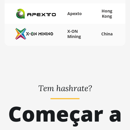
BITMAIN AntMiner
K5
Hong
Apexto
Kong
BITMAIN AntMiner
K7
X-ON
China
BITMAIN AntMiner
Mining
KA3
BITMAIN AntMiner
KS3 (8.3TH)
BITMAIN AntMiner
KS3 (9.4TH)
BITMAIN AntMiner
Tem hashrate?
KS5
BITMAIN AntMiner
Começar a
KS5 Pro
BITMAIN AntMiner
KS7