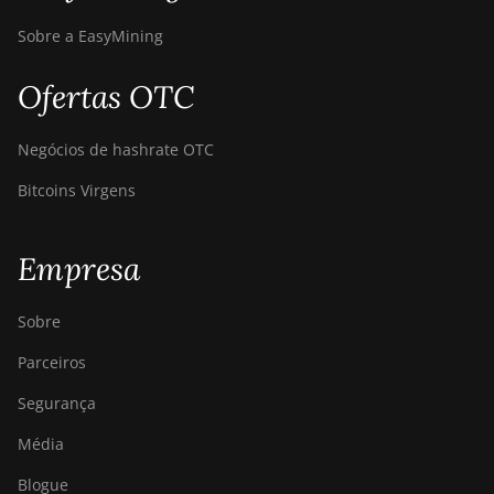
BITMAIN Antminer
Sobre a EasyMining
S19 Hyd. (152Th)
Ofertas OTC
BITMAIN Antminer
S19 Hydro (158Th)
Negócios de hashrate OTC
BITMAIN Antminer
S19 XP Hyd (255Th)
Bitcoins Virgens
BITMAIN Antminer
S19j (100TH)
Empresa
BITMAIN Antminer
S19j (90Th)
Sobre
BITMAIN Antminer
Parceiros
S19j Pro (96Th)
Segurança
BITMAIN Antminer
S19j XP (151TH)
Média
BITMAIN Antminer
Blogue