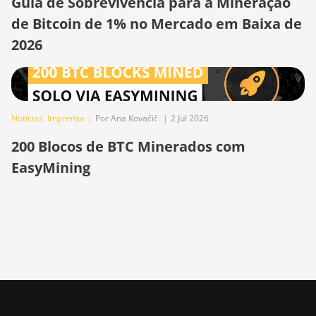
Guia de Sobrevivência para a Mineração
S21 (200Th)
de Bitcoin de 1% no Mercado em Baixa de
BITMAIN AntMiner
2026
S21 Hyd. (335Th)
BITMAIN AntMiner
S21 Immersion
(301Th)
Notícias
,
Imprensa
|
Por Ana Kovačič
|
2 Jul 2026
BITMAIN AntMiner
200 Blocos de BTC Minerados com
S21 Pro
EasyMining
BITMAIN AntMiner
S21 XP (270Th)
BITMAIN AntMiner
S21 XP Hyd (473Th)
BITMAIN AntMiner
S21 XP Immersion
(300Th)
BITMAIN AntMiner