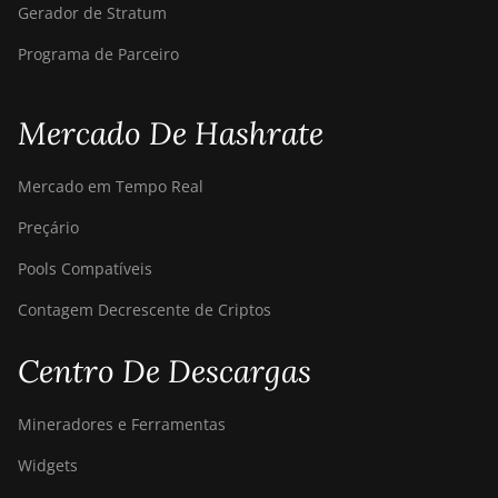
Gerador de Stratum
S9 SE
Programa de Parceiro
BITMAIN AntMiner
S9i
BITMAIN AntMiner
Mercado De Hashrate
S9j
BITMAIN AntMiner
Mercado em Tempo Real
S9k
Preçário
BITMAIN AntMiner
Pools Compatíveis
T15
Contagem Decrescente de Criptos
BITMAIN AntMiner
T17
Centro De Descargas
BITMAIN AntMiner
T17+
Mineradores e Ferramentas
BITMAIN AntMiner
Widgets
T17e