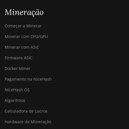
S21 XP+ Hyd (500Th)
Mineração
BITMAIN AntMiner
S21+ (216Th)
Começar a Minerar
BITMAIN AntMiner
Minerar com CPU/GPU
S21+ Hyd (319Th)
Minerar com ASIC
BITMAIN AntMiner
S21e XP Hyd (430Th)
Firmware ASIC
BITMAIN AntMiner
Docker Miner
S21e XP Hyd 3U
(860Th)
Pagamento na NiceHash
BITMAIN AntMiner
NiceHash OS
S21j XP Hyd
(495Th/s)
Algoritmos
BITMAIN AntMiner
Calculadora de Lucros
S9
Hardware de Mineração
BITMAIN AntMiner