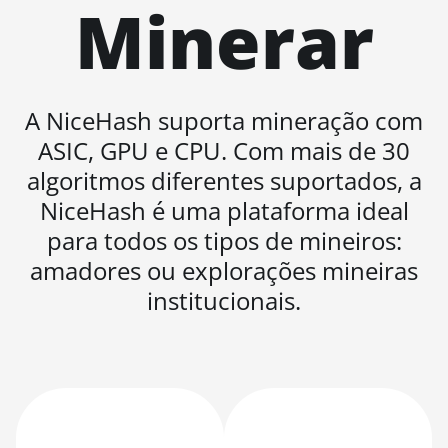
Minerar
BITMAIN AntMiner
L11 (20Gh)
BITMAIN AntMiner
L11 Hyd. 2U (33Gh)
A NiceHash suporta mineração com
BITMAIN AntMiner
ASIC, GPU e CPU. Com mais de 30
L11 Hyd. 6U (33Gh)
algoritmos diferentes suportados, a
BITMAIN AntMiner
NiceHash é uma plataforma ideal
L11 Pro (21Gh)
para todos os tipos de mineiros:
BITMAIN AntMiner
amadores ou explorações mineiras
L3 ++
institucionais.
BITMAIN AntMiner
L3+
BITMAIN AntMiner
L7
BITMAIN AntMiner
L9 (16Gh)