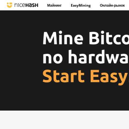
Майнинг
EasyMining
Онлайн-рынок