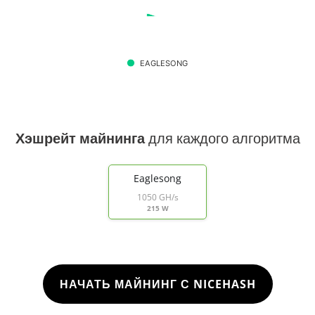
EAGLESONG
Хэшрейт майнинга
для каждого алгоритма
Eaglesong
1050 GH/s
215 W
НАЧАТЬ МАЙНИНГ С NICEHASH