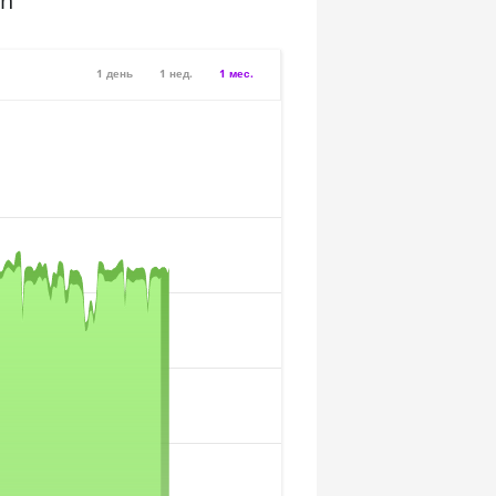
sh
1 день
1 нед.
1 мес.