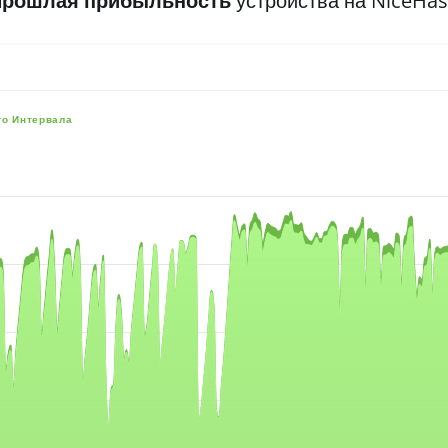
Прошлая прибыльность
устройства на NiceHa
го Интервала
e, and navigator-x-axis.
es, values, and navigator-y-axis.