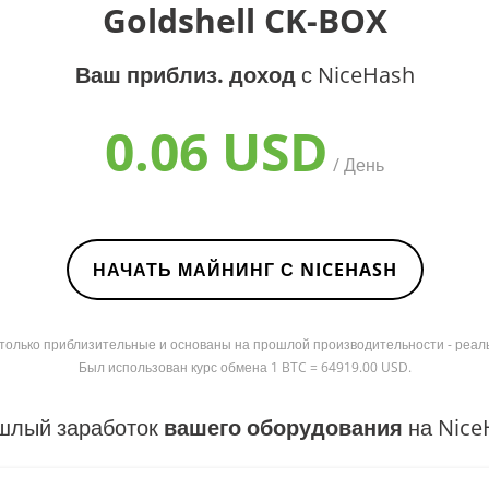
Goldshell CK-BOX
Ваш приблиз. доход
с NiceHash
0.06 USD
/ День
НАЧАТЬ МАЙНИНГ С NICEHASH
я только приблизительные и основаны на прошлой производительности - реал
Был использован курс обмена 1 BTC = 64919.00 USD.
шлый заработок
вашего оборудования
на Nice