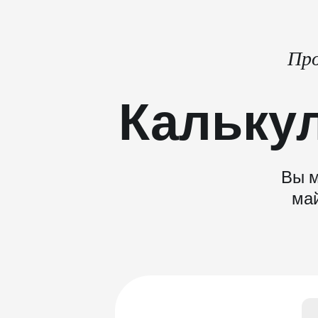
Про
Кальку
Вы м
май