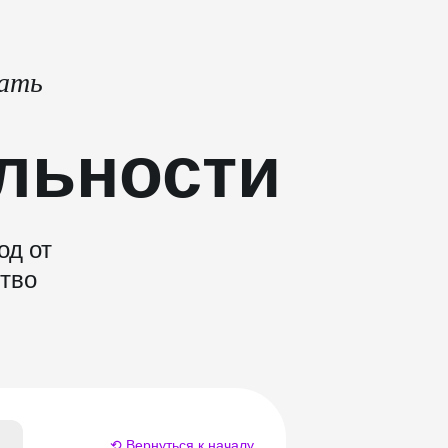
тать
льности
од от
ство
⟲ Вернуться к началу