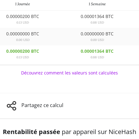
1 Journée
1 Semaine
0.00000200 BTC
0.00001364 BTC
0.13 USD
0.88 USD
0.00000000 BTC
0.00000000 BTC
0.00 USD
0.00 USD
0.00000200 BTC
0.00001364 BTC
0.13 USD
0.88 USD
Découvrez comment les valeurs sont calculées
Partagez ce calcul
Rentabilité passée
par appareil sur NiceHash