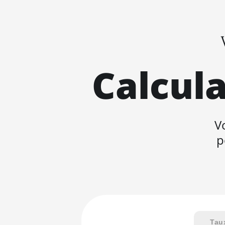
Calcula
V
p
Tau