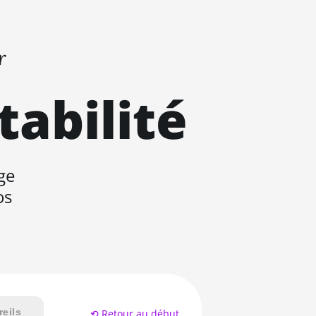
r
tabilité
ge
os
eils
⟲ Retour au début