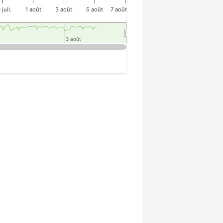
 juil.
1 août
3 août
5 août
7 août
3 août
3 août