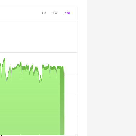
1D
1W
1M