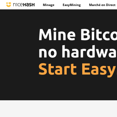
Minage
EasyMining
Marché en Direct