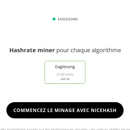
EAGLESONG
Hashrate miner
pour chaque algorithme
Eaglesong
2100 GH/s
400 W
COMMENCEZ LE MINAGE AVEC NICEHASH
e des estimations basées sur les performances passées - les valeurs réelles peuve