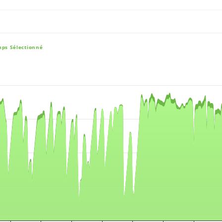
mps Sélectionné
e, and navigator-x-axis.
es, values, and navigator-y-axis.