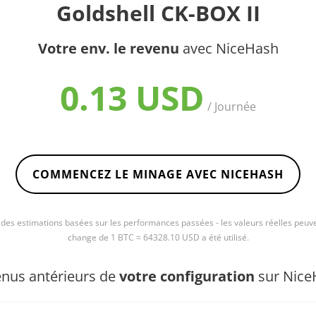
Goldshell CK-BOX II
Votre env. le revenu
avec NiceHash
0.13 USD
/ Journée
COMMENCEZ LE MINAGE AVEC NICEHASH
e des estimations basées sur les performances passées - les valeurs réelles peuve
change de 1 BTC = 64328.10 USD a été utilisé.
nus antérieurs de
votre configuration
sur Nice