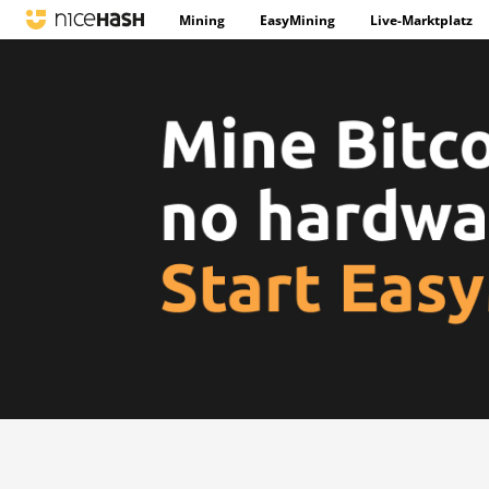
Mining
EasyMining
Live-Marktplatz