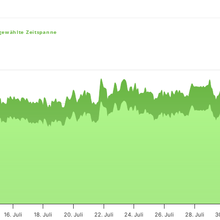
sgewählte Zeitspanne
e, and navigator-x-axis.
es, values, and navigator-y-axis.
16. Juli
18. Juli
20. Juli
22. Juli
24. Juli
26. Juli
28. Juli
3