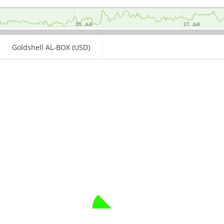
20. Juli
20. Juli
27. Juli
27. Juli
Goldshell AL-BOX (USD)