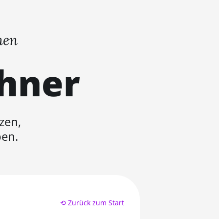
nen
chner
zen,
ben.
⟲ Zurück zum Start