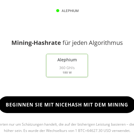
ALEPHIUM
Mining-Hashrate
für jeden Algorithmus
Alephium
360 GH/s
180 W
BEGINNEN SIE MIT NICEHASH MIT DEM MINING
Werten nur um Schätzungen handelt, die auf der bisherigen Leistung basieren – di
höher sein. Es wurde der Wechselkurs von 1 BTC=64627.30 USD verwendet.