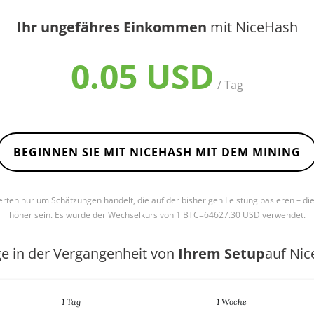
Ihr ungefähres Einkommen
mit NiceHash
0.05 USD
/ Tag
BEGINNEN SIE MIT NICEHASH MIT DEM MINING
Werten nur um Schätzungen handelt, die auf der bisherigen Leistung basieren – di
höher sein. Es wurde der Wechselkurs von 1 BTC=64627.30 USD verwendet.
ge in der Vergangenheit von
Ihrem Setup
auf Ni
1 Tag
1 Woche