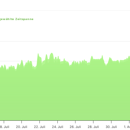
sgewählte Zeitspanne
e, and navigator-x-axis.
es, values, and navigator-y-axis.
8. Juli
20. Juli
22. Juli
24. Juli
26. Juli
28. Juli
30. Juli
1. A