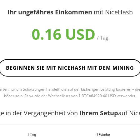
Ihr ungefähres Einkommen
mit NiceHash
0.16 USD
/ Tag
BEGINNEN SIE MIT NICEHASH MIT DEM MINING
Werten nur um Schätzungen handelt, die auf der bisherigen Leistung basieren – di
höher sein. Es wurde der Wechselkurs von 1 BTC=64929.40 USD verwendet.
ge in der Vergangenheit von
Ihrem Setup
auf Ni
1 Tag
1 Woche