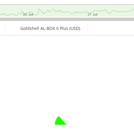
20. Juli
20. Juli
27. Juli
27. Juli
Goldshell AL-BOX II Plus (USD)