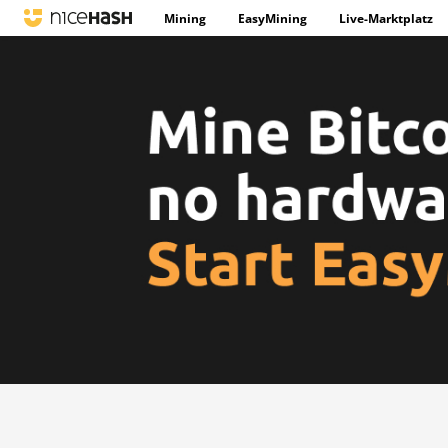
Mining
EasyMining
Live-Marktplatz