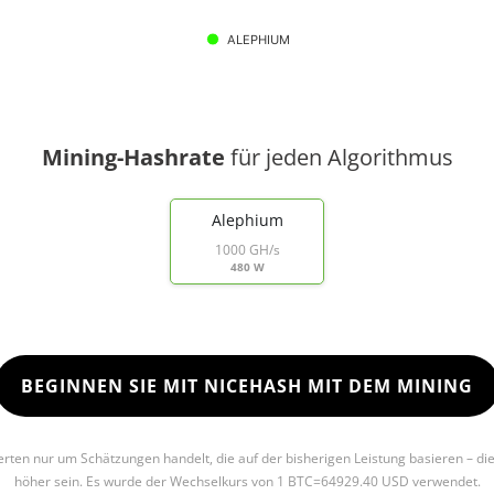
ALEPHIUM
Mining-Hashrate
für jeden Algorithmus
Alephium
1000 GH/s
480 W
BEGINNEN SIE MIT NICEHASH MIT DEM MINING
Werten nur um Schätzungen handelt, die auf der bisherigen Leistung basieren – di
höher sein. Es wurde der Wechselkurs von 1 BTC=64929.40 USD verwendet.