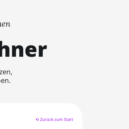
nen
chner
zen,
ben.
⟲ Zurück zum Start