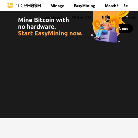
Minage
EasyMining
Marché
Se
en Direct
Offres OTC
Blog
connecter
Nous