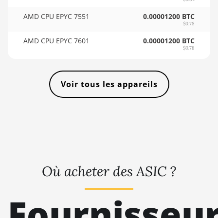
12GB
🇸🇴ㅤ SOS - Ssh
AMD CPU EPYC 7551
0.00001200 BTC
AMD RX 6800
🏳ㅤ SRD - $
$0.78
16GB
🇸🇾ㅤ SYP - SY£
AMD CPU EPYC 7601
0.00001200 BTC
AMD RX 6800 XT
$0.78
🇸🇿ㅤ SZL - L
16GB
🇹🇭ㅤ THB - ฿
AMD RX 6900 XT
Voir tous les appareils
16GB
🇹🇭ㅤ TJS - ЅМ
AMD RX 6950 XT
🏳ㅤ TMT - m
AMD RX 7600
🇹🇳ㅤ TND - DT
AMD RX 7600 XT
🇹🇷ㅤ TRY - TL
AMD RX 7700 XT
🇹🇹ㅤ TTD - TT$
Où acheter des ASIC ?
AMD RX 7800 XT
🇹🇼ㅤ TWD - NT$
AMD RX 7900 GRE
Fournisseu
🇹🇿ㅤ TZS - TSh
AMD RX 7900 XT
🇺🇦ㅤ UAH - ₴