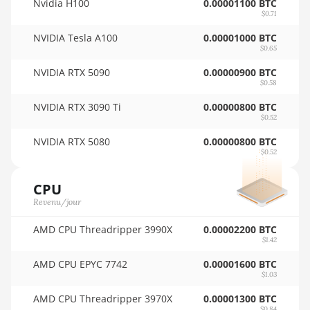
Nvidia H100
0.00001100 BTC
🇵🇾ㅤ PYG - ₲
AMD RX 580 4GB
$0.71
🇶🇦ㅤ QAR - QR
AMD RX 580 8GB
NVIDIA Tesla A100
0.00001000 BTC
$0.65
🇷🇴ㅤ RON
AMD RX 590 8GB
NVIDIA RTX 5090
0.00000900 BTC
🇷🇸ㅤ RSD - din.
AMD RX 6500 XT
$0.58
4GB
NVIDIA RTX 3090 Ti
0.00000800 BTC
🇸🇦ㅤ SAR - SR
$0.52
AMD RX 6600 8GB
🇸🇧ㅤ SBD - $
NVIDIA RTX 5080
0.00000800 BTC
AMD RX 6600 XT
$0.52
🏳ㅤ SCR - SR
8GB
🇸🇩ㅤ SDG
CPU
AMD RX 6650 XT
Revenu/jour
🇸🇪ㅤ SEK
AMD RX 6700
AMD CPU Threadripper 3990X
0.00002200 BTC
10GB
🇸🇬ㅤ SGD - S$
$1.42
AMD RX 6700 XT
🏳ㅤ SHP - £
AMD CPU EPYC 7742
0.00001600 BTC
12GB
$1.03
🇸🇱ㅤ SLL - Le
AMD RX 6750 XT
AMD CPU Threadripper 3970X
0.00001300 BTC
$0.84