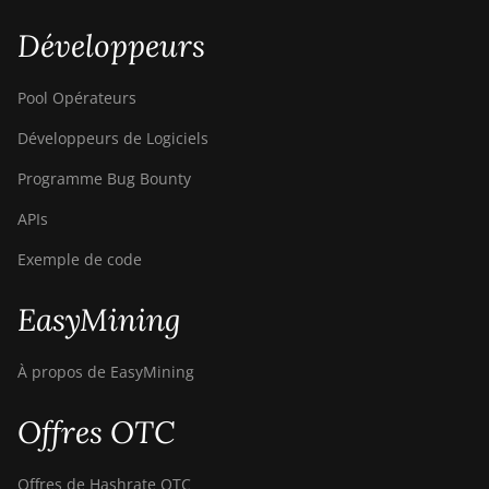
S21j XP Hyd
(495Th/s)
Développeurs
BITMAIN AntMiner
S9
Pool Opérateurs
BITMAIN AntMiner
Développeurs de Logiciels
S9 SE
Programme Bug Bounty
BITMAIN AntMiner
S9i
APIs
BITMAIN AntMiner
Exemple de code
S9j
EasyMining
BITMAIN AntMiner
S9k
À propos de EasyMining
BITMAIN AntMiner
T15
Offres OTC
BITMAIN AntMiner
T17
Offres de Hashrate OTC