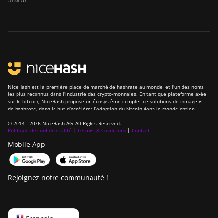
BITMAIN AntMiner
Z15e
BITMAIN AntMiner
Z15j
BITMAIN Antminer
S19 Hyd. (152Th)
NiceHash est la première place de marché de hashrate au monde, et l'un des noms
les plus reconnus dans l'industrie des crypto-monnaies. En tant que plateforme axée
BITMAIN Antminer
sur le bitcoin, NiceHash propose un écosystème complet de solutions de minage et
de hashrate, dans le but d’accélérer l’adoption du bitcoin dans le monde entier.
S19 Hydro (158Th)
© 2014 - 2026 NiceHash AG. All Rights Reserved.
BITMAIN Antminer
Politique de confidentialité
|
Termes & Conditions
|
Contact
S19 XP Hyd
Mobile App
(255Th)
BITMAIN Antminer
Rejoignez notre communauté !
S19j (100TH)
BITMAIN Antminer
S19j (90Th)
English