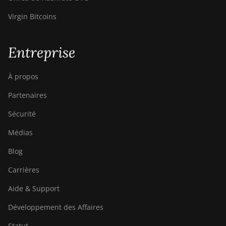
BITMAIN AntMiner
Virgin Bitcoins
T17+
BITMAIN AntMiner
Entreprise
T17e
BITMAIN AntMiner
À propos
T9+
Partenaires
BITMAIN AntMiner
Z11
Sécurité
BITMAIN AntMiner
Médias
Z11e
Blog
BITMAIN AntMiner
Z11j
Carrières
BITMAIN AntMiner
Aide & Support
Z15
Développement des Affaires
BITMAIN AntMiner
Z15 Pro
Statut