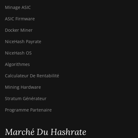
S19j Pro++ (125Th)
Minage ASIC
BITMAIN AntMiner
ASIC Firmware
S21 (200Th)
Docker Miner
BITMAIN AntMiner
NiceHash Payrate
S21 Hyd. (335Th)
NiceHash OS
BITMAIN AntMiner
S21 Immersion
Algorithmes
(301Th)
Calculateur De Rentabilité
BITMAIN AntMiner
S21 Pro
Mining Hardware
BITMAIN AntMiner
Stratum Générateur
S21 XP (270Th)
Programme Partenaire
BITMAIN AntMiner
S21 XP Hyd
(473Th)
Marché Du Hashrate
BITMAIN AntMiner