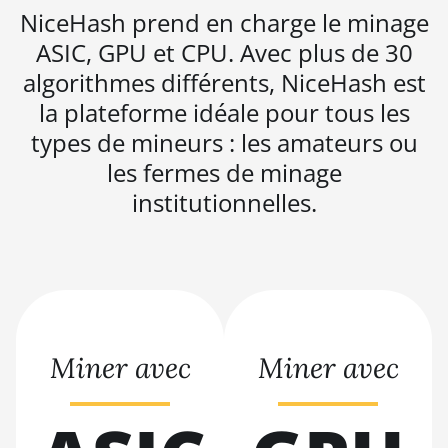
D5
NiceHash prend en charge le minage
BITMAIN AntMiner
ASIC, GPU et CPU. Avec plus de 30
K5
algorithmes différents, NiceHash est
BITMAIN AntMiner
la plateforme idéale pour tous les
K7
types de mineurs : les amateurs ou
BITMAIN AntMiner
les fermes de minage
KA3
institutionnelles.
BITMAIN AntMiner
KS3 (8.3TH)
BITMAIN AntMiner
KS3 (9.4TH)
BITMAIN AntMiner
KS5
Miner avec
Miner avec
BITMAIN AntMiner
KS5 Pro