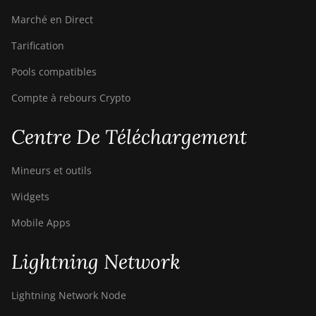
S21 XP Immersion
Marché en Direct
(300Th)
Tarification
BITMAIN AntMiner
S21 XP+ Hyd
Pools compatibles
(500Th)
Compte à rebours Crypto
BITMAIN AntMiner
S21+ (216Th)
Centre De Téléchargement
BITMAIN AntMiner
S21+ Hyd (319Th)
Mineurs et outils
BITMAIN AntMiner
Widgets
S21e XP Hyd
(430Th)
Mobile Apps
BITMAIN AntMiner
Lightning Network
S21e XP Hyd 3U
(860Th)
Lightning Network Node
BITMAIN AntMiner