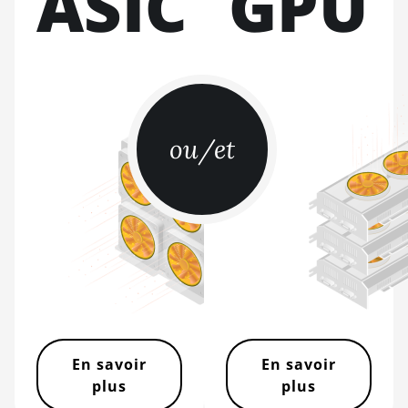
ASIC
GPU
BITMAIN AntMiner
KS7
BITMAIN AntMiner
L11 (20Gh)
BITMAIN AntMiner
L11 Hyd. 2U (33Gh)
ou/et
BITMAIN AntMiner
L11 Hyd. 6U (33Gh)
BITMAIN AntMiner
L11 Pro (21Gh)
BITMAIN AntMiner
L3 ++
BITMAIN AntMiner
L3+
En savoir
En savoir
BITMAIN AntMiner
plus
plus
L7