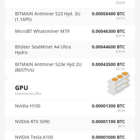
AMD RX 550 4GB
🇳🇬ㅤ NGN - ₦
$43.68
AMD RX 5500 XT
BITMAIN Antminer S23 Hyd. 3U
0.00058400 BTC
🇳🇮ㅤ NIO - C$
(1.16Ph)
$37.57
4GB
🇳🇴ㅤ NOK - Nkr
MicroBT Whatsminer M79
AMD RX 5500 XT
0.00046300 BTC
$29.78
8GB
🇳🇵ㅤ NPR - NPRs
Bitdeer SealMiner A4 Ultra
0.00044600 BTC
AMD RX 5600
🇳🇿ㅤ NZD - NZ$
Hydro
$28.69
AMD RX 5600 XT
🇴🇲ㅤ OMR
BITMAIN Antminer S23e Hyd 2U
0.00043500 BTC
6GB
(865Th/s)
$27.98
🇵🇦ㅤ PAB - B/.
AMD RX 570 16GB
🇵🇪ㅤ PEN - S/.
GPU
AMD RX 570 4GB
Ganancias/día
🏳ㅤ PGK - K
AMD RX 570 8GB
Nvidia H100
0.00001300 BTC
🇵🇭ㅤ PHP - ₱
$0.84
AMD RX 5700 8GB
🇵🇰ㅤ PKR - PKRs
NVIDIA RTX 5090
0.00001100 BTC
AMD RX 5700 XT
$0.71
🇵🇱ㅤ PLN - zł
8GB
NVIDIA Tesla A100
0.00001000 BTC