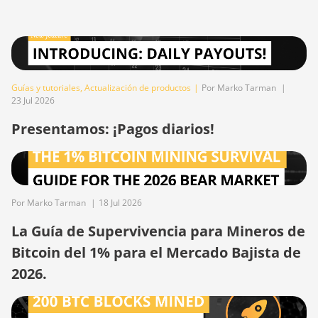
BITMAIN AntMiner
S17 Pro (50Th)
BITMAIN AntMiner
S17+
Guías y tutoriales
,
Actualización de productos
|
Por Marko Tarman
|
23 Jul 2026
BITMAIN AntMiner
S19
Presentamos: ¡Pagos diarios!
BITMAIN AntMiner
S19 Pro
BITMAIN AntMiner
Por Marko Tarman
|
18 Jul 2026
S19 Pro Hyd.
(184Th)
La Guía de Supervivencia para Mineros de
BITMAIN AntMiner
Bitcoin del 1% para el Mercado Bajista de
S19 Pro+ Hyd
2026.
(198Th)
BITMAIN AntMiner
S19 Pro+ Hyd.