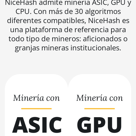
NiceHash admite minería ASIC, GPU y
D5
CPU. Con más de 30 algoritmos
BITMAIN AntMiner
diferentes compatibles, NiceHash es
K5
una plataforma de referencia para
BITMAIN AntMiner
todo tipo de mineros: aficionados o
K7
granjas mineras institucionales.
BITMAIN AntMiner
KA3
BITMAIN AntMiner
KS3 (8.3TH)
BITMAIN AntMiner
KS3 (9.4TH)
Minería con
Minería con
BITMAIN AntMiner
KS5
ASIC
GPU
BITMAIN AntMiner
KS5 Pro