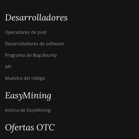
S21j XP Hyd
(495Th/s)
Desarrolladores
BITMAIN AntMiner
S9
Operadores de pool
BITMAIN AntMiner
S9 SE
Desarrolladores de software
BITMAIN AntMiner
Programa de Bug Bounty
S9i
API
BITMAIN AntMiner
Muestra del código
S9j
BITMAIN AntMiner
EasyMining
S9k
BITMAIN AntMiner
Acerca de EasyMining
T15
Ofertas OTC
BITMAIN AntMiner
T17