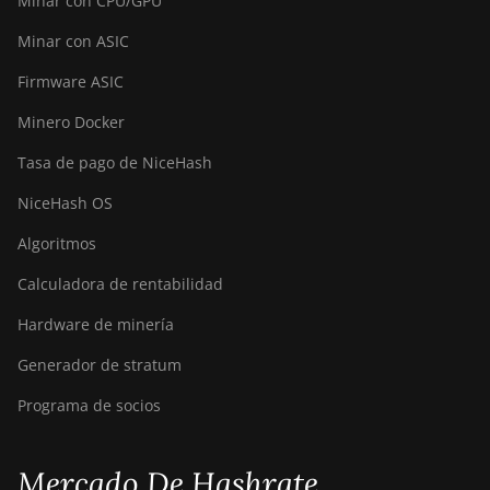
Minar con CPU/GPU
S19j Pro++ (125Th)
Minar con ASIC
BITMAIN AntMiner
Firmware ASIC
S21 (200Th)
Minero Docker
BITMAIN AntMiner
S21 Hyd. (335Th)
Tasa de pago de NiceHash
BITMAIN AntMiner
NiceHash OS
S21 Immersion
(301Th)
Algoritmos
BITMAIN AntMiner
Calculadora de rentabilidad
S21 Pro
Hardware de minería
BITMAIN AntMiner
S21 XP (270Th)
Generador de stratum
BITMAIN AntMiner
Programa de socios
S21 XP Hyd
(473Th)
Mercado De Hashrate
BITMAIN AntMiner