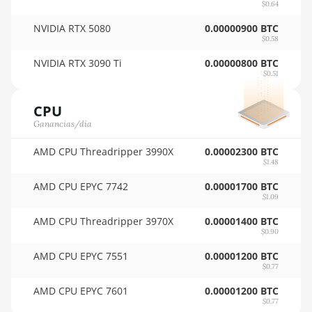
🇵🇾ㅤ PYG - ₲
$0.64
AMD RX 580 4GB
NVIDIA RTX 5080
0.00000900 BTC
🇶🇦ㅤ QAR - QR
AMD RX 580 8GB
$0.58
🇷🇴ㅤ RON
AMD RX 590 8GB
NVIDIA RTX 3090 Ti
0.00000800 BTC
$0.51
🇷🇸ㅤ RSD - din.
AMD RX 6500 XT
4GB
CPU
🇸🇦ㅤ SAR - SR
Ganancias/día
AMD RX 6600 8GB
🇸🇧ㅤ SBD - $
AMD RX 6600 XT
AMD CPU Threadripper 3990X
0.00002300 BTC
🏳ㅤ SCR - SR
$1.48
8GB
🇸🇩ㅤ SDG
AMD CPU EPYC 7742
0.00001700 BTC
AMD RX 6650 XT
$1.09
🇸🇪ㅤ SEK
AMD RX 6700
AMD CPU Threadripper 3970X
0.00001400 BTC
10GB
$0.90
🇸🇬ㅤ SGD - S$
AMD CPU EPYC 7551
0.00001200 BTC
AMD RX 6700 XT
🏳ㅤ SHP - £
$0.77
12GB
🇸🇱ㅤ SLL - Le
AMD CPU EPYC 7601
0.00001200 BTC
AMD RX 6750 XT
$0.77