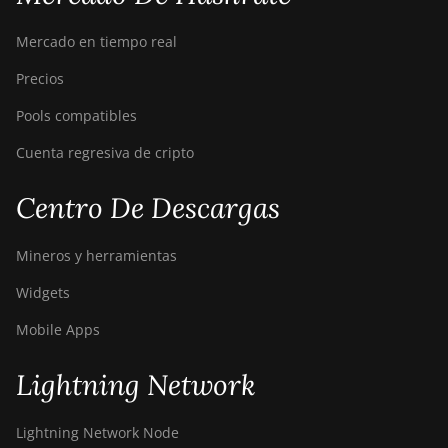
S21 XP Immersion
(300Th)
Mercado en tiempo real
BITMAIN AntMiner
Precios
S21 XP+ Hyd
Pools compatibles
(500Th)
Cuenta regresiva de cripto
BITMAIN AntMiner
S21+ (216Th)
Centro De Descargas
BITMAIN AntMiner
S21+ Hyd (319Th)
Mineros y herramientas
BITMAIN AntMiner
Widgets
S21e XP Hyd
(430Th)
Mobile Apps
BITMAIN AntMiner
S21e XP Hyd 3U
Lightning Network
(860Th)
BITMAIN AntMiner
Lightning Network Node