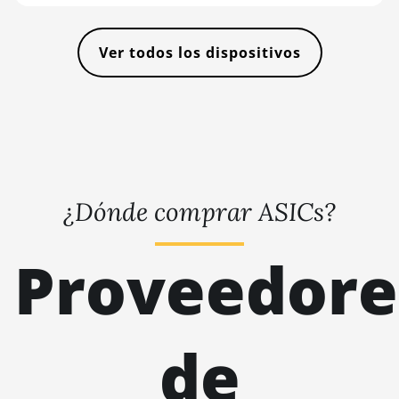
12GB
🇸🇴ㅤ SOS - Ssh
AMD RX 6800
🏳ㅤ SRD - $
Ver todos los dispositivos
16GB
🇸🇾ㅤ SYP - SY£
AMD RX 6800 XT
🇸🇿ㅤ SZL - L
16GB
🇹🇭ㅤ THB - ฿
AMD RX 6900 XT
16GB
🇹🇭ㅤ TJS - ЅМ
AMD RX 6950 XT
🏳ㅤ TMT - m
¿Dónde comprar ASICs?
AMD RX 7600
🇹🇳ㅤ TND - DT
Proveedore
AMD RX 7600 XT
🇹🇷ㅤ TRY - TL
AMD RX 7700 XT
🇹🇹ㅤ TTD - TT$
AMD RX 7800 XT
🇹🇼ㅤ TWD - NT$
de
AMD RX 7900 GRE
🇹🇿ㅤ TZS - TSh
AMD RX 7900 XT
🇺🇦ㅤ UAH - ₴