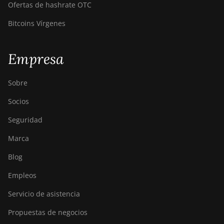
Ofertas de hashrate OTC
BITMAIN AntMiner
T17+
Bitcoins Vírgenes
BITMAIN AntMiner
T17e
Empresa
BITMAIN AntMiner
T9+
Sobre
BITMAIN AntMiner
Socios
Z11
Seguridad
BITMAIN AntMiner
Z11e
Marca
BITMAIN AntMiner
Blog
Z11j
Empleos
BITMAIN AntMiner
Servicio de asistencia
Z15
Propuestas de negocios
BITMAIN AntMiner
Z15 Pro