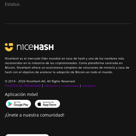
Estatus
BITMAIN AntMiner
Z15e
BITMAIN AntMiner
Z15j
BITMAIN Antminer
S19 Hyd. (152Th)
NiceHash es el mercado líder mundial en tasa de hash y uno de los nombres más
BITMAIN Antminer
reconocidos en la industria de las criptomonedas. Como plataforma centrada en
Bitcoin, NiceHash ofrece un ecosistema completo de soluciones de minería y tasa de
S19 Hydro (158Th)
hash con el objetivo de acelerar la adopción de Bitcoin en todo el mundo.
BITMAIN Antminer
© 2014 - 2026 NiceHash AG. All Rights Reserved.
POLÍTICA DE PRIVACIDAD
|
Términos y condiciones
|
Contacto
S19 XP Hyd
(255Th)
Aplicación móvil
BITMAIN Antminer
S19j (100TH)
¡Únete a nuestra comunidad!
BITMAIN Antminer
S19j (90Th)