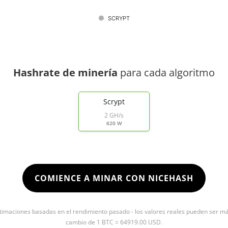
SCRYPT
Hashrate de minería
para cada algoritmo
Scrypt
2 GH/s
620 W
COMIENCE A MINAR CON NICEHASH
timaciones basadas en el rendimiento pasado - los valores reales pueden ser más 
cambio de 1 BTC = 64919.00 USD.