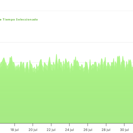
De Tiempo Seleccionado
e, and navigator-x-axis.
es, values, and navigator-y-axis.
l
18 jul
20 jul
22 jul
24 jul
26 jul
28 jul
30 jul