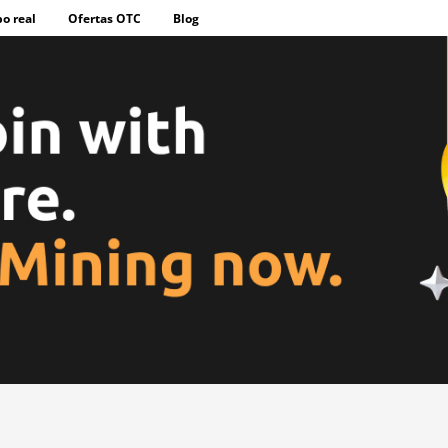
o real
Ofertas OTC
Blog