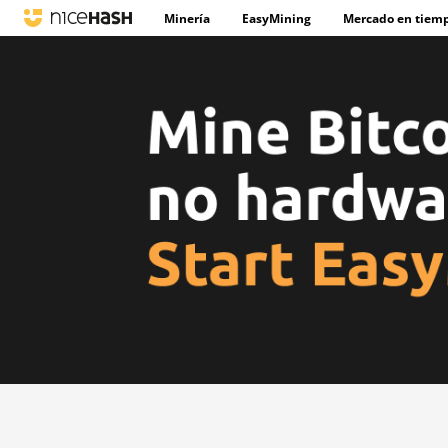
Minería
EasyMining
Mercado en tiemp