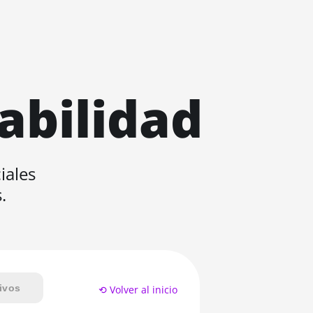
abilidad
iales
.
ivos
⟲ Volver al inicio