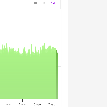
1D
1S
1M
1 ago
3 ago
5 ago
7 ago