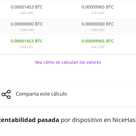
0.00001453 BTC
0.00009965 BTC
0.94 USD
6.47 USD
0.00000000 BTC
0.00000000 BTC
0.00 USD
0.00 USD
0.00001453 BTC
0.00009965 BTC
0.94 USD
6.47 USD
Vea cómo se calculan los valores
Comparta este cálculo
Rentabilidad pasada
por dispositivo en NiceHa