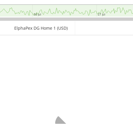
20 jul
20 jul
27 jul
27 jul
ElphaPex DG Home 1 (USD)