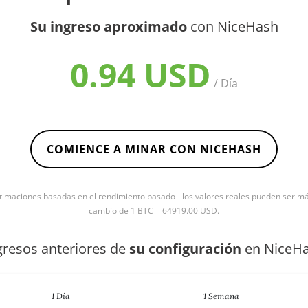
Su ingreso aproximado
con NiceHash
0.94 USD
/ Día
COMIENCE A MINAR CON NICEHASH
timaciones basadas en el rendimiento pasado - los valores reales pueden ser más 
cambio de 1 BTC = 64919.00 USD.
gresos anteriores de
su configuración
en NiceH
1 Día
1 Semana