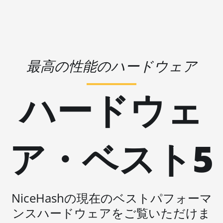
🇱🇷ㅤ LRD - $
AMD CPU
Threadripper
🏳ㅤ LSL - M
2990WX
🇱🇹ㅤ LTL - Lt
AMD CPU
Threadripper
🇱🇻ㅤ LVL - Ls
最高の性能のハードウェア
3960X
🇱🇾ㅤ LYD - LD
AMD CPU
ハードウェ
🇲🇦ㅤ MAD
Threadripper
3970X
🇲🇩ㅤ MDL
AMD CPU
🇲🇬ㅤ MGA
Threadripper
ア・ベスト5
3990X
🇲🇰ㅤ MKD
AMD PRO W6800
🇲🇲ㅤ MMK
32GB
🏳ㅤ MNT - ₮
NiceHashの現在のベストパフォーマ
AMD R9 380
🇲🇴ㅤ MOP - MOP$
ンスハードウェアをご覧いただけま
AMD R9 380X