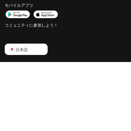
モバイルアプリ
AntMiner T15
BITMAIN
AntMiner T17
コミュニティに参加しよう！
BITMAIN
AntMiner T17+
English
日本語
BITMAIN
AntMiner T17e
Русский
BITMAIN
中文
AntMiner T9+
Deutsch
BITMAIN
AntMiner Z11
Português
BITMAIN
Español
AntMiner Z11e
Français
BITMAIN
日本語
AntMiner Z11j