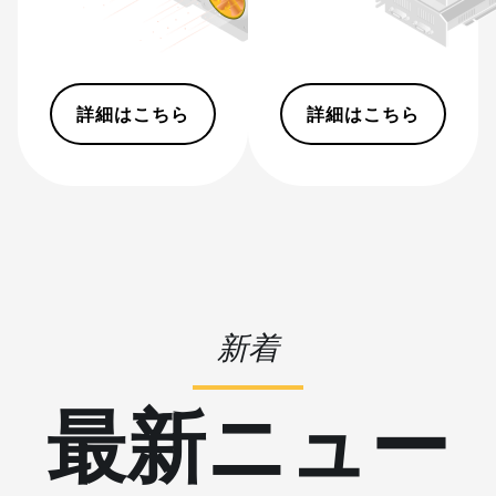
BITMAIN
AntMiner KS7
BITMAIN
AntMiner L11
詳細はこちら
(20Gh)
詳細はこちら
BITMAIN
AntMiner L11
Hyd. 2U (33Gh)
BITMAIN
AntMiner L11
Hyd. 6U (33Gh)
BITMAIN
新着
AntMiner L11
Pro (21Gh)
最新ニュー
BITMAIN
AntMiner L3 ++
BITMAIN