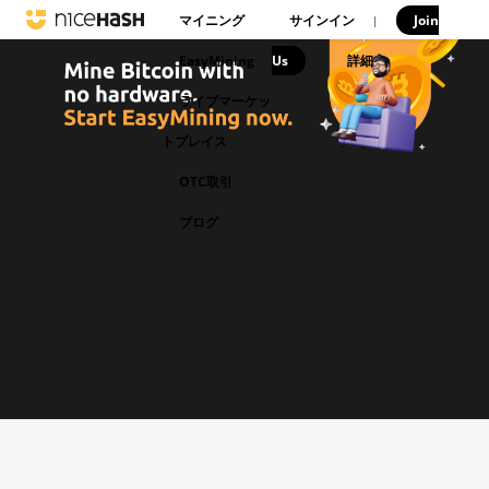
マイニング
サインイン
Join
|
EasyMining
Us
|
詳細
ライブマーケッ
トプレイス
OTC取引
ブログ