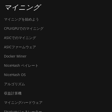
Pro
マイニング
BITMAIN
AntMiner S19
マイニングを始めよう
Pro Hyd. (184Th)
CPU/GPUでのマイニング
BITMAIN
AntMiner S19
ASICでのマイニング
Pro+ Hyd (198Th)
ASICファームウェア
BITMAIN
Docker Miner
AntMiner S19
Pro+ Hyd.
NiceHash ペイレート
(191Th)
NiceHash OS
BITMAIN
AntMiner S19 XP
アルゴリズム
(140Th)
収益計算機
BITMAIN
AntMiner S19 XP
マイニングハードウェア
Hyd 3U (512Th)
Stratumジェネレーター