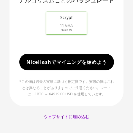
アルゴリズムごとの
ハッシュレート
🇯🇵ㅤ JPY - ¥
Threadripper
End of interactive chart.
1900X
🏳ㅤ KGS - сом
Scrypt
AMD CPU
11 GH/s
🇰🇭ㅤ KHR
Threadripper
3420 W
1920X
🇰🇲ㅤ KMF - CF
AMD CPU
🏳ㅤ KPW - W
Threadripper
1950X
🇰🇷ㅤ KRW - ₩
NiceHashでマイニングを始めよう
AMD CPU
🇰🇼ㅤ KWD - KD
Threadripper
🇰🇾ㅤ KYD - $
2920X
*この値は過去の実績に基づく推定値です。実際の値はこれ
とは異なることがありますのでご注意ください。レート
🇰🇿ㅤ KZT
AMD CPU
は、1BTC ＝ 64919.00 USD を使用しています。
Threadripper
🇱🇦ㅤ LAK - ₭
2950X
🇱🇧ㅤ LBP - LB£
AMD CPU
ウェブサイトに埋め込む
Threadripper
🇱🇰ㅤ LKR - SLRs
2970WX