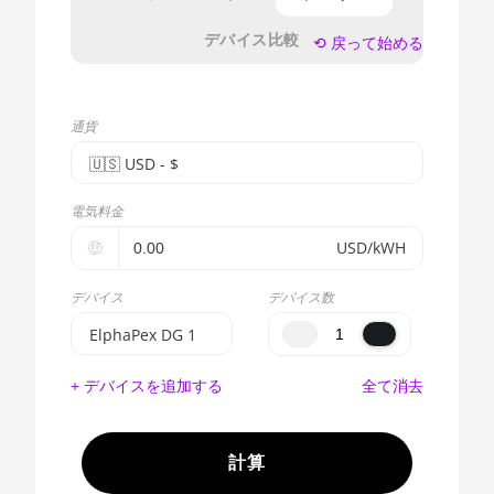
デバイス比較
⟲ 戻って始める
通貨
🇺🇸ㅤ USD - $
🇪🇺ㅤ EUR - €
電気料金
🇺🇸ㅤ USD - $
🤑
USD/kWH
🇨🇳ㅤ CNY - CN¥
デバイス
デバイス数
🇬🇧ㅤ GBP - £
ElphaPex DG 1
🇷🇺ㅤ RUB
BITMAIN
+ デバイスを追加する
全て消去
AntMiner S17e
- - -
(64Th)
🇦🇪ㅤ AED
AMD CPU EPYC
計算
7302
🇦🇫ㅤ AFN - Af