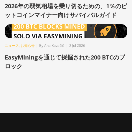
BITMAIN
2026年の弱気相場を乗り切るための、1％のビ
AntMiner S17
ットコインマイナー向けサバイバルガイド
BITMAIN
AntMiner S17
(53Th)
BITMAIN
ニュース
,
お知らせ
|
By Ana Kovačič
|
2 Jul 2026
AntMiner S17
Pro
EasyMiningを通じて採掘された200 BTCのブ
ロック
BITMAIN
AntMiner S17
Pro (50Th)
BITMAIN
AntMiner S17+
BITMAIN
AntMiner S19
BITMAIN
AntMiner S19