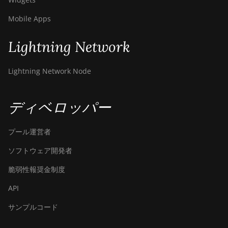
(200Th)
Mobile Apps
BITMAIN
AntMiner S21
Lightning Network
Hyd. (335Th)
BITMAIN
Lightning Network Node
AntMiner S21
Immersion
(301Th)
ディベロッパー
BITMAIN
AntMiner S21
プール運営者
Pro
ソフトウェア開発者
BITMAIN
AntMiner S21 XP
脆弱性報奨金制度
(270Th)
API
BITMAIN
AntMiner S21 XP
サンプルコード
Hyd (473Th)