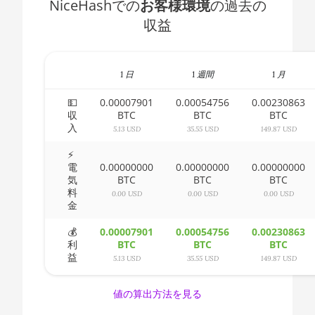
NiceHashでの
お客様環境
の過去の
5 1400
🇧🇭ㅤ BHD - BD
収益
AMD CPU Ryzen
🇧🇮ㅤ BIF - FBu
5 1500X
🇧🇲ㅤ BMD - $
AMD CPU Ryzen
1 日
1 週間
1 月
5 1600
🇧🇳ㅤ BND - BN$
💵
0.00007901
0.00054756
0.00230863
AMD CPU Ryzen
収
BTC
BTC
BTC
🇧🇴ㅤ BOB - Bs
入
5 1600X
5.13 USD
35.55 USD
149.87 USD
🇧🇷ㅤ BRL - R$
AMD CPU Ryzen
⚡
電
0.00000000
0.00000000
0.00000000
5 2600
🏳ㅤ BSD - B$
気
BTC
BTC
BTC
料
AMD CPU Ryzen
0.00 USD
0.00 USD
0.00 USD
🇧🇹ㅤ BTN - Nu.
金
5 2600X
🇧🇼ㅤ BWP
💰
0.00007901
0.00054756
0.00230863
AMD CPU Ryzen
利
BTC
BTC
BTC
5 3500X
🇧🇾ㅤ BYN
益
5.13 USD
35.55 USD
149.87 USD
AMD CPU Ryzen
🇧🇿ㅤ BZD - BZ$
5 3600
値の算出方法を見る
🇨🇦ㅤ CAD - CA$