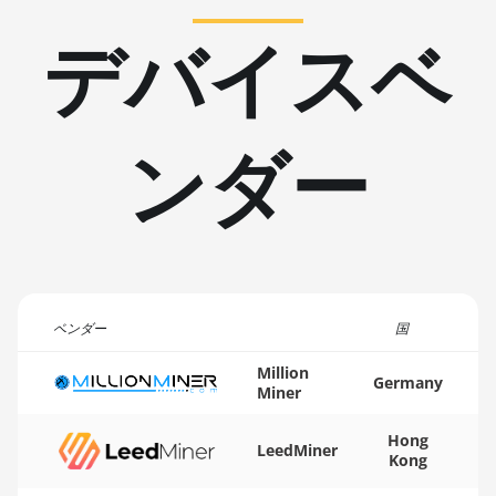
AMD RX 6900 XT
デバイスベ
🇹🇳ㅤ TND - DT
16GB
🇹🇷ㅤ TRY - TL
AMD RX 6950 XT
🇹🇹ㅤ TTD - TT$
AMD RX 7600
ンダー
🇹🇼ㅤ TWD - NT$
AMD RX 7600 XT
🇹🇿ㅤ TZS - TSh
AMD RX 7700 XT
🇺🇦ㅤ UAH - ₴
AMD RX 7800 XT
🇺🇬ㅤ UGX - USh
AMD RX 7900
🇺🇾ㅤ UYU - $U
GRE
ベンダー
国
🇺🇿ㅤ UZS
AMD RX 7900 XT
Million
Germany
20GB
Miner
🏳ㅤ VES - Bs.S
AMD RX 7900
Hong
🇻🇳ㅤ VND - ₫
XTX 24GB
LeedMiner
Kong
🇻🇺ㅤ VUV - Vt
AMD RX 9070