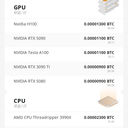
🇵🇦ㅤ PAB - B/.
AMD RX 5600 XT
GPU
6GB
🇵🇪ㅤ PEN - S/.
収益/日
AMD RX 570
🏳ㅤ PGK - K
Nvidia H100
16GB
0.00001300 BTC
$0.84
🇵🇭ㅤ PHP - ₱
AMD RX 570 4GB
NVIDIA RTX 5090
0.00001100 BTC
🇵🇰ㅤ PKR - PKRs
$0.71
AMD RX 570 8GB
NVIDIA Tesla A100
0.00001100 BTC
🇵🇱ㅤ PLN - zł
AMD RX 5700
$0.71
8GB
🇵🇾ㅤ PYG - ₲
NVIDIA RTX 3090 Ti
0.00000900 BTC
$0.58
AMD RX 5700 XT
🇶🇦ㅤ QAR - QR
8GB
NVIDIA RTX 5080
0.00000900 BTC
🇷🇴ㅤ RON
$0.58
AMD RX 580 4GB
🇷🇸ㅤ RSD - din.
AMD RX 580 8GB
CPU
🇸🇦ㅤ SAR - SR
収益/日
AMD RX 590 8GB
🇸🇧ㅤ SBD - $
AMD CPU Threadripper 3990X
0.00002300 BTC
AMD RX 6500 XT
$1.49
4GB
🏳ㅤ SCR - SR