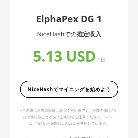
AMD CPU EPYC
🇦🇱ㅤ ALL
ElphaPex DG 1
7352
🇦🇲ㅤ AMD
AMD CPU EPYC
NiceHashでの
推定収入
🇧🇶ㅤ ANG - ƒ
7402
🇦🇴ㅤ AOA - Kz
AMD CPU EPYC
5.13 USD
7402P
🇦🇷ㅤ ARS - AR$
/ 日
AMD CPU EPYC
🇦🇺ㅤ AUD - AU$
7551
🏳ㅤ AWG - ƒ
AMD CPU EPYC
7601
NiceHashでマイニングを始めよう
🇦🇿ㅤ AZN - man.
AMD CPU EPYC
🇧🇦ㅤ BAM - KM
7742
*この値は過去の実績に基づく推定値です。実際の値はこれ
🏳ㅤ BBD - Bds$
AMD CPU Ryzen
とは異なることがありますのでご注意ください。レート
3 1300X
は、1BTC ＝ 64919.00 USD を使用しています。
🇧🇩ㅤ BDT - Tk
AMD CPU Ryzen
🇧🇬ㅤ BGN