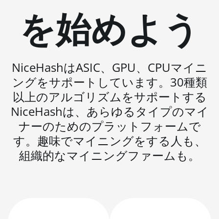
を始めよう
Auradine
Teraflux AI3680
Auradine
Teraflux AT1500
NiceHashはASIC、GPU、CPUマイニ
Auradine
Teraflux AT2880
ングをサポートしています。30種類
以上のアルゴリズムをサポートする
BITFURY B8
NiceHashは、あらゆるタイプのマイ
BITMAIN
ナーのためのプラットフォームで
AntMiner AL1
(16.6Th)
す。趣味でマイニングをする人も、
組織的なマイニングファームも。
BITMAIN
AntMiner D3
BITMAIN
AntMiner D5
BITMAIN