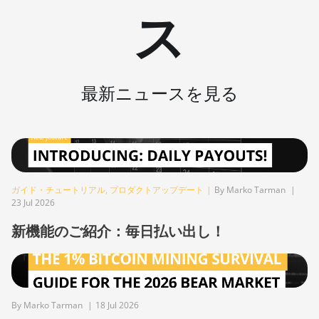
AntMiner L3+
ス
BITMAIN
AntMiner L7
BITMAIN
AntMiner L9
最新ニュースを見る
(16Gh)
BITMAIN
AntMiner L9
(17Gh)
BITMAIN
ガイド・チュートリアル
,
プロダクトアップデート
|
By Marko Tarman
|
AntMiner L9 Hyd
23 Jul 2026
2U (27Gh)
新機能のご紹介：毎日払い出し！
BITMAIN
AntMiner S11
BITMAIN
AntMiner S15
By Marko Tarman
|
18 Jul 2026