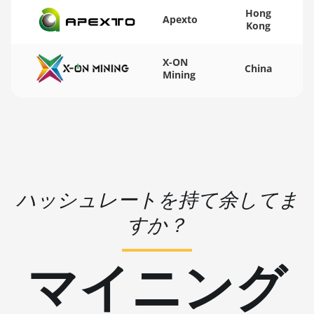
Hong
🏳ㅤ WST - WS$
Apexto
AMD RX 9070
Kong
GRE
🇨🇫ㅤ XAF - FCFA
X-ON
AMD RX 9070 XT
China
🇦🇬ㅤ XCD - $
Mining
AMD RX Vega 56
🏳ㅤ XDR - SDR
AMD RX Vega 64
🇨🇮ㅤ XOF - CFA
AMD Radeon Pro
🇵🇫ㅤ XPF - Fr
VII
🇾🇪ㅤ YER - YR
AMD Radeon VII
ハッシュレートを持て余してま
🇿🇦ㅤ ZAR - R
AMD Vega
すか？
Frontier Edition
🇿🇲ㅤ ZMK - ZK
Auradine
マイニング
Teraflux AH3880
Auradine
Teraflux AI2500