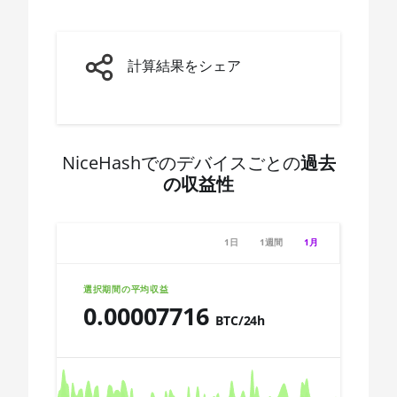
AMD CPU Ryzen
5 3600X
🇨🇩ㅤ CDF
AMD CPU Ryzen
🇨🇭ㅤ CHF
計算結果をシェア
5 3600XT
🇨🇱ㅤ CLP - CL$
AMD CPU Ryzen
🇨🇴ㅤ COP - CO$
5 5600X
🇨🇷ㅤ CRC - ₡
AMD CPU Ryzen
NiceHashでのデバイスごとの
過去
5 7600X
の収益性
🏳ㅤ CUC - $
AMD CPU Ryzen
🇨🇻ㅤ CVE - CV$
7 1700
1日
1週間
1月
🇨🇿ㅤ CZK - Kč
AMD CPU Ryzen
7 1700X
🇩🇯ㅤ DJF - Fdj
選択期間の平均収益
0.00007716
AMD CPU Ryzen
🇩🇰ㅤ DKK - Dkr
BTC/24h
7 1800X
🇩🇴ㅤ DOP - RD$
Chart
AMD CPU Ryzen
7 2700
🇩🇿ㅤ DZD - DA