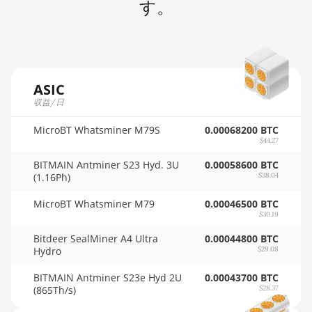
す。
🇲🇺ㅤ MUR - MURs
AMD R9 390
🏳ㅤ MVR - Rf
AMD R9 Fury
Nano
🇲🇼ㅤ MWK - MK
AMD RX 460 4GB
🇲🇽ㅤ MXN - MX$
ASIC
収益/日
AMD RX 470 4GB
🇲🇾ㅤ MYR - RM
MicroBT Whatsminer M79S
0.00068200 BTC
AMD RX 470 8GB
🇳🇦ㅤ NAD - N$
$44.27
AMD RX 480 8GB
🇳🇬ㅤ NGN - ₦
BITMAIN Antminer S23 Hyd. 3U
0.00058600 BTC
(1.16Ph)
$38.04
AMD RX 550 4GB
🇳🇮ㅤ NIO - C$
MicroBT Whatsminer M79
0.00046500 BTC
AMD RX 5500 XT
🇳🇴ㅤ NOK - Nkr
$30.19
4GB
🇳🇵ㅤ NPR - NPRs
Bitdeer SealMiner A4 Ultra
0.00044800 BTC
AMD RX 5500 XT
Hydro
$29.08
🇳🇿ㅤ NZD - NZ$
8GB
BITMAIN Antminer S23e Hyd 2U
0.00043700 BTC
🇴🇲ㅤ OMR
AMD RX 5600
(865Th/s)
$28.37