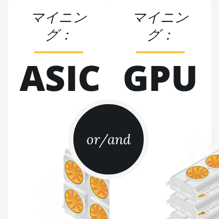
AntMiner K5
マイニン
マイニン
BITMAIN
AntMiner K7
グ：
グ：
BITMAIN
AntMiner KA3
ASIC
GPU
BITMAIN
AntMiner KS3
(8.3TH)
BITMAIN
AntMiner KS3
(9.4TH)
or/and
BITMAIN
AntMiner KS5
BITMAIN
AntMiner KS5
Pro