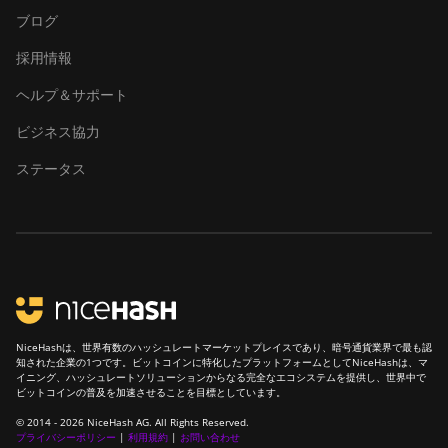
ブログ
XP Hyd 3U
(860Th)
採用情報
BITMAIN
ヘルプ＆サポート
AntMiner S21j XP
Hyd (495Th/s)
ビジネス協力
BITMAIN
ステータス
AntMiner S9
BITMAIN
AntMiner S9 SE
BITMAIN
AntMiner S9i
BITMAIN
NiceHashは、世界有数のハッシュレートマーケットプレイスであり、暗号通貨業界で最も認
AntMiner S9j
知された企業の1つです。ビットコインに特化したプラットフォームとしてNiceHashは、マ
イニング、ハッシュレートソリューションからなる完全なエコシステムを提供し、世界中で
BITMAIN
ビットコインの普及を加速させることを目標としています。
AntMiner S9k
© 2014 - 2026 NiceHash AG. All Rights Reserved.
プライバシーポリシー
|
利用規約
|
お問い合わせ
BITMAIN