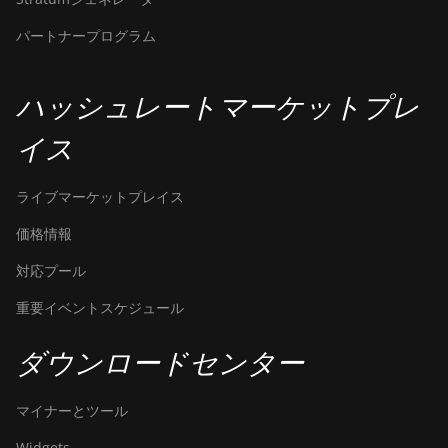
BITMAIN
パートナープログラム
AntMiner S19
XP+ Hyd (279Th)
BITMAIN
ハッシュレートマーケットプレ
AntMiner S19j
Pro (100Th)
イス
BITMAIN
AntMiner S19j
ライブマーケットプレイス
Pro (104Th)
価格情報
BITMAIN
対応プール
AntMiner S19j
Pro+ (120Th)
重要イベントスケジュール
BITMAIN
AntMiner S19j
ダウンロードセンター
Pro++ (125Th)
マイナーとツール
BITMAIN
AntMiner S21
Widgets