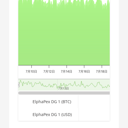
AMD CPU Ryzen
🇪🇬ㅤ EGP
Combination chart with 3 data series.
7 2700X
The chart has 2 X axes displaying Time, and navigator-x-a
🇪🇷ㅤ ERN - Nfk
The chart has 3 Y axes displaying values, values, and navi
AMD CPU Ryzen
🇪🇹ㅤ ETB - Br
7 3700X
🏳ㅤ FJD - FJ$
AMD CPU Ryzen
7 3800X
🇫🇰ㅤ FKP - £
AMD CPU Ryzen
🇬🇪ㅤ GEL
7 3800XT
🇬🇭ㅤ GHS - GH₵
AMD CPU Ryzen
7月10日
7月12日
7月14日
7月16日
7月18日
7月20日
7 5700G
🇬🇮ㅤ GIP - £
AMD CPU Ryzen
7月13日
7月13日
7月2
7月2
🏳ㅤ GMD - D
7 5800X
End of interactive chart.
🇬🇳ㅤ GNF - FG
ElphaPex DG 1 (BTC)
AMD CPU Ryzen
7 5800X3D
🇬🇹ㅤ GTQ
ElphaPex DG 1 (USD)
AMD CPU Ryzen
🏳ㅤ GYD - GY$
7 7800X3D