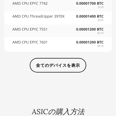
AMD CPU EPYC 7742
0.00001700 BTC
$1.10
AMD RX 6600
🇸🇩ㅤ SDG
8GB
AMD CPU Threadripper 3970X
0.00001400 BTC
🇸🇪ㅤ SEK
$0.91
AMD RX 6600 XT
🇸🇬ㅤ SGD - S$
8GB
AMD CPU EPYC 7551
0.00001200 BTC
$0.78
🏳ㅤ SHP - £
AMD RX 6650 XT
AMD CPU EPYC 7601
0.00001200 BTC
$0.78
🇸🇱ㅤ SLL - Le
AMD RX 6700
10GB
🇸🇴ㅤ SOS - Ssh
AMD RX 6700 XT
全てのデバイスを表示
🏳ㅤ SRD - $
12GB
🇸🇾ㅤ SYP - SY£
AMD RX 6750 XT
12GB
🇸🇿ㅤ SZL - L
AMD RX 6800
🇹🇭ㅤ THB - ฿
16GB
🇹🇭ㅤ TJS - ЅМ
AMD RX 6800 XT
ASICの購入方法
16GB
🏳ㅤ TMT - m