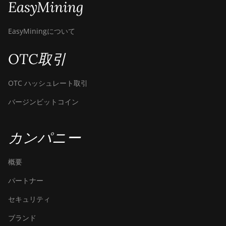
EasyMining
BITMAIN
AntMiner S21 XP
Immersion
EasyMiningについて
(300Th)
OTC取引
BITMAIN
AntMiner S21
XP+ Hyd (500Th)
OTC ハッシュレート取引
BITMAIN
バージンビットコイン
AntMiner S21+
(216Th)
カンパニー
BITMAIN
AntMiner S21+
Hyd (319Th)
概要
BITMAIN
パートナー
AntMiner S21e
XP Hyd (430Th)
セキュリティ
BITMAIN
ブランド
AntMiner S21e