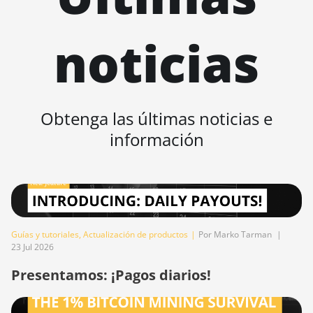
(17Gh)
BITMAIN
noticias
AntMiner L9 Hyd
2U (27Gh)
BITMAIN
AntMiner S11
Obtenga las últimas noticias e
BITMAIN
información
AntMiner S15
BITMAIN
AntMiner S17
BITMAIN
AntMiner S17
Guías y tutoriales
,
Actualización de productos
|
Por Marko Tarman
|
(53Th)
23 Jul 2026
BITMAIN
Presentamos: ¡Pagos diarios!
AntMiner S17
Pro