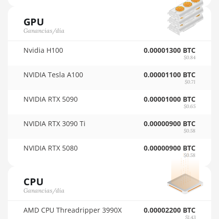
🇵🇾ㅤ PYG - ₲
AMD RX 5700 XT
GPU
🇶🇦ㅤ QAR - QR
8GB
Ganancias/día
🇷🇴ㅤ RON
AMD RX 580 4GB
Nvidia H100
0.00001300 BTC
🇷🇸ㅤ RSD - din.
$0.84
AMD RX 580 8GB
NVIDIA Tesla A100
0.00001100 BTC
🇸🇦ㅤ SAR - SR
AMD RX 590 8GB
$0.71
🇸🇧ㅤ SBD - $
NVIDIA RTX 5090
0.00001000 BTC
AMD RX 6500 XT
$0.65
4GB
🏳ㅤ SCR - SR
NVIDIA RTX 3090 Ti
0.00000900 BTC
AMD RX 6600
🇸🇩ㅤ SDG
$0.58
8GB
NVIDIA RTX 5080
0.00000900 BTC
🇸🇪ㅤ SEK
$0.58
AMD RX 6600 XT
🇸🇬ㅤ SGD - S$
8GB
CPU
🏳ㅤ SHP - £
AMD RX 6650 XT
Ganancias/día
🇸🇱ㅤ SLL - Le
AMD RX 6700
AMD CPU Threadripper 3990X
0.00002200 BTC
10GB
$1.43