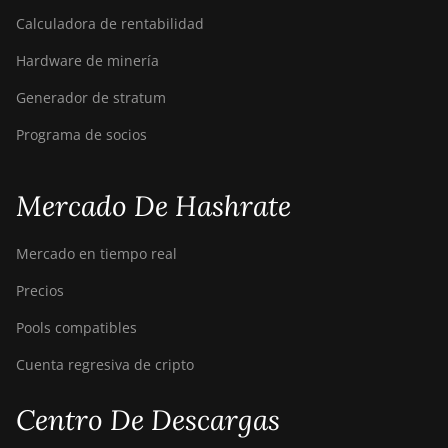
Pro (104Th)
Calculadora de rentabilidad
BITMAIN
AntMiner S19j
Hardware de minería
Pro+ (120Th)
Generador de stratum
BITMAIN
Programa de socios
AntMiner S19j
Pro++ (125Th)
BITMAIN
Mercado De Hashrate
AntMiner S21
(200Th)
Mercado en tiempo real
BITMAIN
Precios
AntMiner S21
Hyd. (335Th)
Pools compatibles
BITMAIN
Cuenta regresiva de cripto
AntMiner S21
Immersion
Centro De Descargas
(301Th)