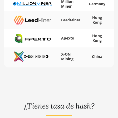
Million
VII
Germany
Miner
🇾🇪ㅤ YER - YR
AMD Radeon VII
Hong
🇿🇦ㅤ ZAR - R
LeedMiner
AMD Vega
Kong
Frontier Edition
🇿🇲ㅤ ZMK - ZK
Hong
Auradine
Apexto
Kong
Teraflux AH3880
Auradine
X-ON
China
Teraflux AI2500
Mining
Auradine
Teraflux AI3680
Auradine
Teraflux AT1500
Auradine
Teraflux AT2880
¿Tienes tasa de hash?
BITFURY B8