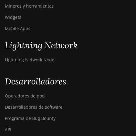
BITMAIN
Mineros y herramientas
AntMiner S21
Pro
Widgets
BITMAIN
Mobile Apps
AntMiner S21 XP
(270Th)
Lightning Network
BITMAIN
AntMiner S21 XP
Lightning Network Node
Hyd (473Th)
BITMAIN
Desarrolladores
AntMiner S21 XP
Immersion
(300Th)
Operadores de pool
BITMAIN
Desarrolladores de software
AntMiner S21
XP+ Hyd (500Th)
Programa de Bug Bounty
BITMAIN
API
AntMiner S21+