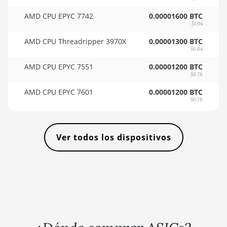
🇸🇴ㅤ SOS - Ssh
AMD RX 6700 XT
AMD CPU EPYC 7742
0.00001600 BTC
🏳ㅤ SRD - $
12GB
$1.04
🇸🇾ㅤ SYP - SY£
AMD CPU Threadripper 3970X
0.00001300 BTC
AMD RX 6750 XT
$0.84
12GB
🇸🇿ㅤ SZL - L
AMD CPU EPYC 7551
0.00001200 BTC
AMD RX 6800
$0.78
🇹🇭ㅤ THB - ฿
16GB
AMD CPU EPYC 7601
0.00001200 BTC
🇹🇭ㅤ TJS - ЅМ
$0.78
AMD RX 6800 XT
16GB
🏳ㅤ TMT - m
AMD RX 6900 XT
🇹🇳ㅤ TND - DT
Ver todos los dispositivos
16GB
🇹🇷ㅤ TRY - TL
AMD RX 6950 XT
🇹🇹ㅤ TTD - TT$
AMD RX 7600
🇹🇼ㅤ TWD - NT$
AMD RX 7600 XT
🇹🇿ㅤ TZS - TSh
AMD RX 7700 XT
🇺🇦ㅤ UAH - ₴