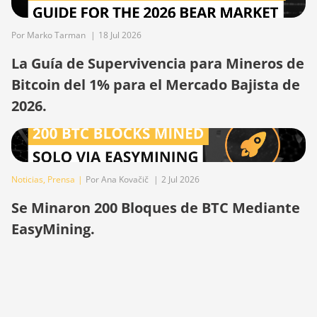
BITMAIN
AntMiner S17
Pro (50Th)
Por Marko Tarman
|
18 Jul 2026
La Guía de Supervivencia para Mineros de
BITMAIN
AntMiner S17+
Bitcoin del 1% para el Mercado Bajista de
BITMAIN
2026.
AntMiner S19
BITMAIN
AntMiner S19
Pro
Noticias
,
Prensa
|
Por Ana Kovačič
|
2 Jul 2026
BITMAIN
Se Minaron 200 Bloques de BTC Mediante
AntMiner S19
EasyMining.
Pro Hyd. (184Th)
BITMAIN
AntMiner S19
Pro+ Hyd (198Th)
BITMAIN