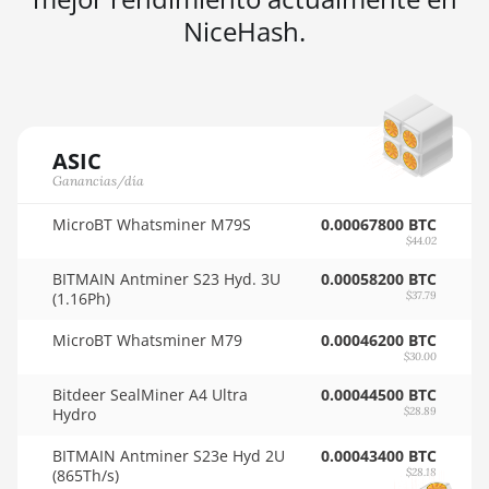
AMD RX 480 8GB
🇳🇬ㅤ NGN - ₦
NiceHash.
AMD RX 550 4GB
🇳🇮ㅤ NIO - C$
AMD RX 5500 XT
🇳🇴ㅤ NOK - Nkr
4GB
🇳🇵ㅤ NPR - NPRs
AMD RX 5500 XT
ASIC
🇳🇿ㅤ NZD - NZ$
8GB
Ganancias/día
🇴🇲ㅤ OMR
AMD RX 5600
MicroBT Whatsminer M79S
0.00067800 BTC
$44.02
🇵🇦ㅤ PAB - B/.
AMD RX 5600 XT
BITMAIN Antminer S23 Hyd. 3U
0.00058200 BTC
6GB
🇵🇪ㅤ PEN - S/.
(1.16Ph)
$37.79
AMD RX 570
🏳ㅤ PGK - K
MicroBT Whatsminer M79
0.00046200 BTC
16GB
$30.00
🇵🇭ㅤ PHP - ₱
AMD RX 570 4GB
Bitdeer SealMiner A4 Ultra
0.00044500 BTC
Hydro
$28.89
🇵🇰ㅤ PKR - PKRs
AMD RX 570 8GB
BITMAIN Antminer S23e Hyd 2U
0.00043400 BTC
🇵🇱ㅤ PLN - zł
AMD RX 5700
(865Th/s)
$28.18
8GB