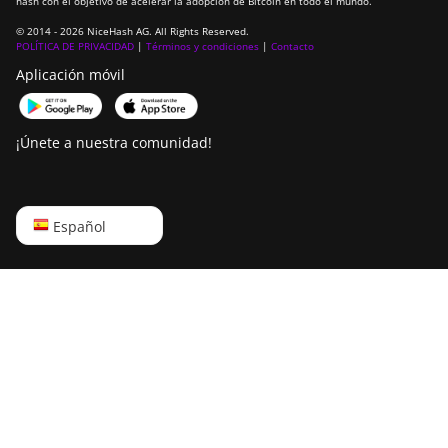
hash con el objetivo de acelerar la adopción de Bitcoin en todo el mundo.
BITMAIN
© 2014 - 2026 NiceHash AG. All Rights Reserved.
AntMiner T9+
POLÍTICA DE PRIVACIDAD
|
Términos y condiciones
|
Contacto
BITMAIN
Aplicación móvil
AntMiner Z11
BITMAIN
¡Únete a nuestra comunidad!
AntMiner Z11e
BITMAIN
AntMiner Z11j
English
Español
BITMAIN
Русский
AntMiner Z15
中文
BITMAIN
AntMiner Z15
Deutsch
Pro
Português
BITMAIN
AntMiner Z15e
Español
BITMAIN
Français