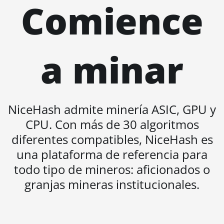
Comience
BITMAIN
AntMiner AL1
(16.6Th)
BITMAIN
a minar
AntMiner D3
BITMAIN
AntMiner D5
NiceHash admite minería ASIC, GPU y
BITMAIN
AntMiner K5
CPU. Con más de 30 algoritmos
BITMAIN
diferentes compatibles, NiceHash es
AntMiner K7
una plataforma de referencia para
BITMAIN
todo tipo de mineros: aficionados o
AntMiner KA3
granjas mineras institucionales.
BITMAIN
AntMiner KS3
(8.3TH)