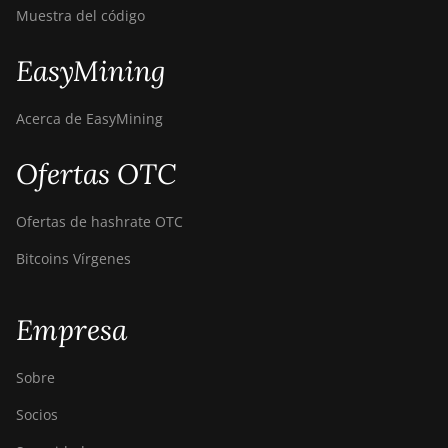
Muestra del código
(216Th)
BITMAIN
EasyMining
AntMiner S21+
Hyd (319Th)
Acerca de EasyMining
BITMAIN
AntMiner S21e
Ofertas OTC
XP Hyd (430Th)
BITMAIN
Ofertas de hashrate OTC
AntMiner S21e
XP Hyd 3U
Bitcoins Vírgenes
(860Th)
BITMAIN
Empresa
AntMiner S21j XP
Hyd (495Th/s)
Sobre
BITMAIN
AntMiner S9
Socios
BITMAIN