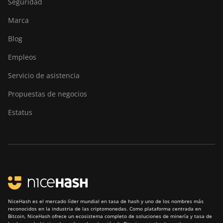
Seguridad
AntMiner S9 SE
Marca
BITMAIN
Blog
AntMiner S9i
Empleos
BITMAIN
AntMiner S9j
Servicio de asistencia
BITMAIN
Propuestas de negocios
AntMiner S9k
Estatus
BITMAIN
AntMiner T15
BITMAIN
AntMiner T17
BITMAIN
AntMiner T17+
BITMAIN
NiceHash es el mercado líder mundial en tasa de hash y uno de los nombres más
reconocidos en la industria de las criptomonedas. Como plataforma centrada en
AntMiner T17e
Bitcoin, NiceHash ofrece un ecosistema completo de soluciones de minería y tasa de