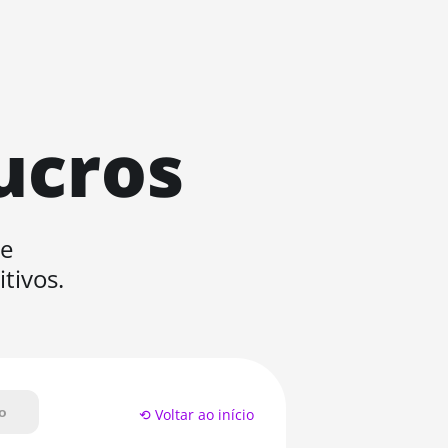
ucros
de
tivos.
o
⟲ Voltar ao início