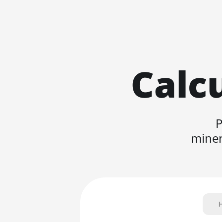
Calc
P
miner