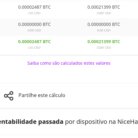
0.00002487 BTC
0.00021399 BTC
1.61 USD
13.89 USD
0.00000000 BTC
0.00000000 BTC
0.00 USD
0.00 USD
0.00002487 BTC
0.00021399 BTC
1.61 USD
13.89 USD
Saiba como são calculados estes valores
Partilhe este cálculo
entabilidade passada
por dispositivo na NiceH