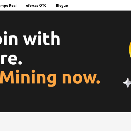
empo Real
ofertas OTC
Blogue