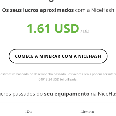
Os seus lucros aproximados
com a NiceHash
1.61 USD
/ Dia
COMECE A MINERAR COM A NICEHASH
stimativa baseada no desempenho passado - os valores reais podem ser inferi
64913.24 USD foi utilizada.
ucros passados do
seu equipamento
na NiceHa
1 Dia
1 Semana