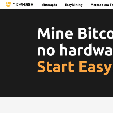
Mineração
EasyMining
Mercado em T