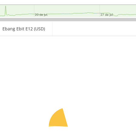
20 de jul.
20 de jul.
27 de jul.
27 de jul.
Ebang Ebit E12 (USD)