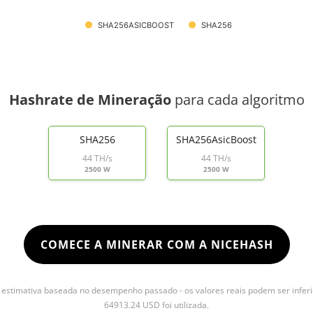
SHA256ASICBOOST
SHA256
Hashrate de Mineração
para cada algoritmo
SHA256
SHA256AsicBoost
44 TH/s
44 TH/s
2500 W
2500 W
COMECE A MINERAR COM A NICEHASH
stimativa baseada no desempenho passado - os valores reais podem ser inferi
64913.24 USD foi utilizada.