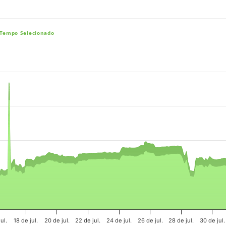
 Tempo Selecionado
e, and navigator-x-axis.
es, values, and navigator-y-axis.
ul.
18 de jul.
20 de jul.
22 de jul.
24 de jul.
26 de jul.
28 de jul.
30 de jul.