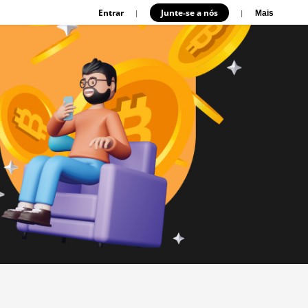
Entrar
Junte-se a nós
|
|
Mais