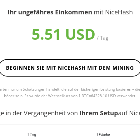
Ihr ungefähres Einkommen
mit NiceHash
5.51 USD
/ Tag
BEGINNEN SIE MIT NICEHASH MIT DEM MINING
Werten nur um Schätzungen handelt, die auf der bisherigen Leistung basieren – di
höher sein. Es wurde der Wechselkurs von 1 BTC=64328.10 USD verwendet.
ge in der Vergangenheit von
Ihrem Setup
auf Ni
1 Tag
1 Woche