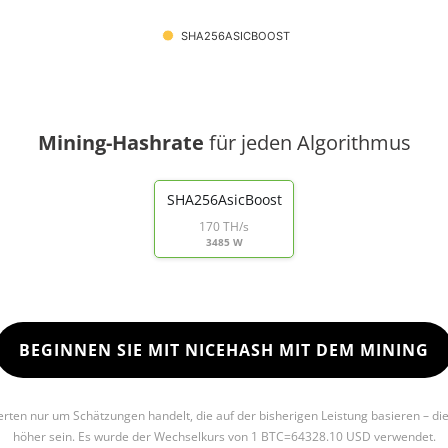
SHA256ASICBOOST
Mining-Hashrate
für jeden Algorithmus
SHA256AsicBoost
170 TH/s
3485 W
BEGINNEN SIE MIT NICEHASH MIT DEM MINING
Werten nur um Schätzungen handelt, die auf der bisherigen Leistung basieren – di
höher sein. Es wurde der Wechselkurs von 1 BTC=64328.10 USD verwendet.