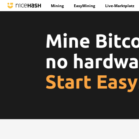
Mining
EasyMining
Live-Marktplatz