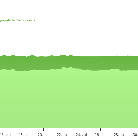
sgewählte Zeitspanne
e, and navigator-x-axis.
es, values, and navigator-y-axis.
16. Juli
18. Juli
20. Juli
22. Juli
24. Juli
26. Juli
28. Juli
30.