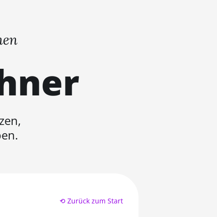
nen
chner
zen,
ben.
⟲ Zurück zum Start