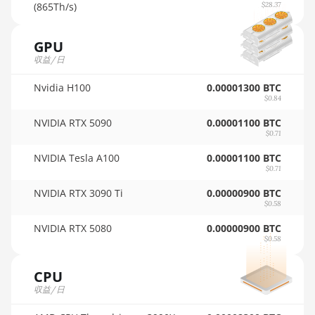
🇵🇦ㅤ PAB - B/.
(865Th/s)
$28.37
Auradine Teraflux AI2500
🇵🇪ㅤ PEN - S/.
Auradine Teraflux AI3680
GPU
🏳ㅤ PGK - K
収益/日
Auradine Teraflux AT1500
🇵🇭ㅤ PHP - ₱
Nvidia H100
Auradine Teraflux AT2880
0.00001300 BTC
$0.84
🇵🇰ㅤ PKR - PKRs
BITFURY B8
NVIDIA RTX 5090
0.00001100 BTC
🇵🇱ㅤ PLN - zł
$0.71
BITMAIN AntMiner AL1 (16.6Th)
🇵🇾ㅤ PYG - ₲
NVIDIA Tesla A100
0.00001100 BTC
BITMAIN AntMiner D3
$0.71
🇶🇦ㅤ QAR - QR
BITMAIN AntMiner D5
NVIDIA RTX 3090 Ti
0.00000900 BTC
$0.58
🇷🇴ㅤ RON
BITMAIN AntMiner K5
NVIDIA RTX 5080
0.00000900 BTC
🇷🇸ㅤ RSD - din.
$0.58
BITMAIN AntMiner K7
🇸🇦ㅤ SAR - SR
BITMAIN AntMiner KA3
CPU
🇸🇧ㅤ SBD - $
収益/日
BITMAIN AntMiner KS3 (8.3TH)
🏳ㅤ SCR - SR