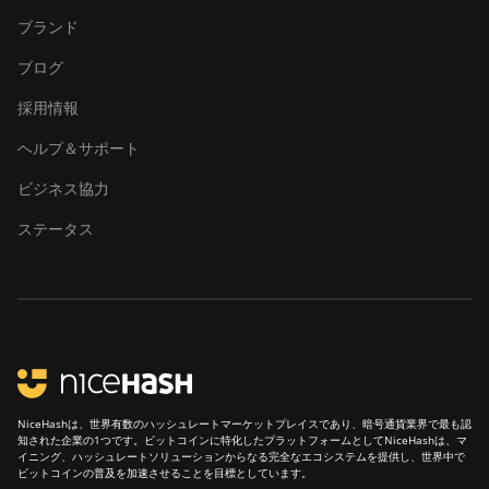
ブランド
Ebang Ebit E12
ブログ
Ebang Ebit E12+
採用情報
ElphaPex DG 1
ヘルプ＆サポート
ElphaPex DG 1 Lite
ビジネス協力
ElphaPex DG 1+
ステータス
ElphaPex DG 1S
ElphaPex DG Home 1
ElphaPex DG Hydro 1
ElphaPex DG2
ElphaPex DG2+
NiceHashは、世界有数のハッシュレートマーケットプレイスであり、暗号通貨業界で最も認
FusionSilicon X2
知された企業の1つです。ビットコインに特化したプラットフォームとしてNiceHashは、マ
イニング、ハッシュレートソリューションからなる完全なエコシステムを提供し、世界中で
ビットコインの普及を加速させることを目標としています。
FusionSilicon X7