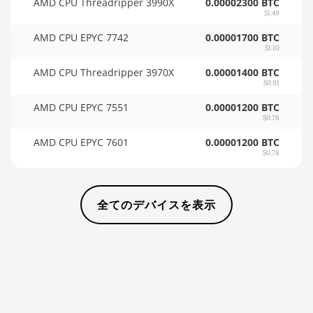
AMD CPU Threadripper 3990X
0.00002300 BTC
BITMAIN AntMiner KS3 (9.4TH)
$1.49
🇸🇩ㅤ SDG
BITMAIN AntMiner KS5
AMD CPU EPYC 7742
0.00001700 BTC
🇸🇪ㅤ SEK
$1.10
BITMAIN AntMiner KS5 Pro
AMD CPU Threadripper 3970X
0.00001400 BTC
🇸🇬ㅤ SGD - S$
BITMAIN AntMiner KS7
$0.91
🏳ㅤ SHP - £
AMD CPU EPYC 7551
0.00001200 BTC
BITMAIN AntMiner L11 (20Gh)
$0.78
🇸🇱ㅤ SLL - Le
BITMAIN AntMiner L11 Hyd. 2U
AMD CPU EPYC 7601
0.00001200 BTC
(33Gh)
🇸🇴ㅤ SOS - Ssh
$0.78
BITMAIN AntMiner L11 Hyd. 6U
🏳ㅤ SRD - $
(33Gh)
全てのデバイスを表示
🇸🇾ㅤ SYP - SY£
BITMAIN AntMiner L11 Pro
🇸🇿ㅤ SZL - L
(21Gh)
🇹🇭ㅤ THB - ฿
BITMAIN AntMiner L3 ++
🇹🇭ㅤ TJS - ЅМ
BITMAIN AntMiner L3+
🏳ㅤ TMT - m
BITMAIN AntMiner L7