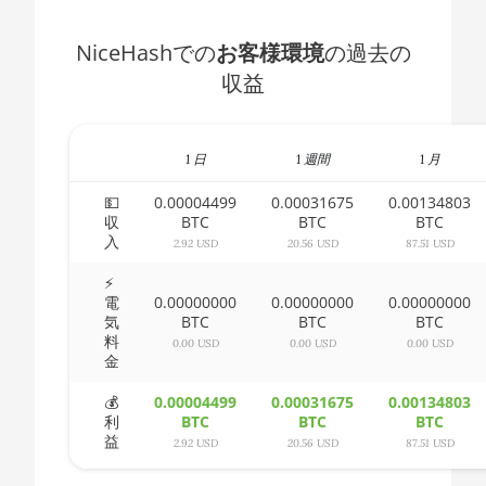
🇧🇭ㅤ BHD - BD
AMD CPU Ryzen 5 3600
NiceHashでの
お客様環境
の過去の
🇧🇮ㅤ BIF - FBu
収益
AMD CPU Ryzen 5 3600X
🇧🇲ㅤ BMD - $
AMD CPU Ryzen 5 3600XT
🇧🇳ㅤ BND - BN$
AMD CPU Ryzen 5 5600X
1 日
1 週間
1 月
🇧🇴ㅤ BOB - Bs
AMD CPU Ryzen 5 7600X
💵
0.00004499
0.00031675
0.00134803
収
BTC
BTC
BTC
🇧🇷ㅤ BRL - R$
AMD CPU Ryzen 7 1700
入
2.92 USD
20.56 USD
87.51 USD
🏳ㅤ BSD - B$
AMD CPU Ryzen 7 1700X
⚡
電
0.00000000
0.00000000
0.00000000
🇧🇹ㅤ BTN - Nu.
AMD CPU Ryzen 7 1800X
気
BTC
BTC
BTC
料
0.00 USD
0.00 USD
0.00 USD
🇧🇼ㅤ BWP
AMD CPU Ryzen 7 2700
金
🇧🇾ㅤ BYN
AMD CPU Ryzen 7 2700X
💰
0.00004499
0.00031675
0.00134803
利
BTC
BTC
BTC
🇧🇿ㅤ BZD - BZ$
AMD CPU Ryzen 7 3700X
益
2.92 USD
20.56 USD
87.51 USD
🇨🇦ㅤ CAD - CA$
AMD CPU Ryzen 7 3800X