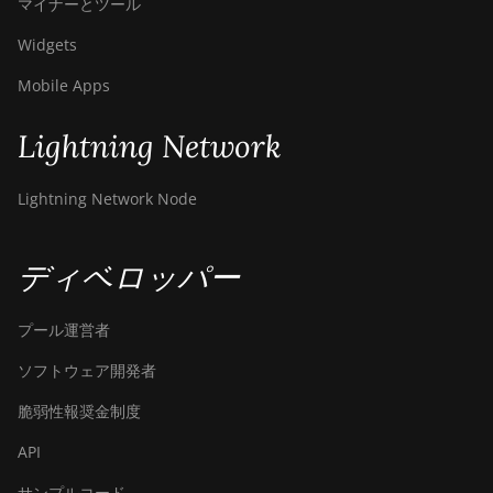
マイナーとツール
Canaan Avalon A15XP-206T
Widgets
Canaan Avalon A16 (282Th)
Mobile Apps
Canaan Avalon A16XP (300Th)
Canaan Avalon Made A1346
Lightning Network
Canaan Avalon Made A1366
Lightning Network Node
Canaan Avalon Made A1446
Canaan Avalon Made A1466
ディベロッパー
Canaan Avalon Mini 3
プール運営者
Canaan Avalon Nano 3
ソフトウェア開発者
Canaan Avalon Nano 3S
脆弱性報奨金制度
Canaan Avalon Q
API
Canaan Avalon Q
サンプルコード