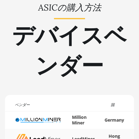
ASICの購入方法
🇹🇳ㅤ TND - DT
BITMAIN AntMiner L9 (16Gh)
🇹🇷ㅤ TRY - TL
BITMAIN AntMiner L9 (17Gh)
デバイスベ
🇹🇹ㅤ TTD - TT$
BITMAIN AntMiner L9 Hyd 2U
(27Gh)
🇹🇼ㅤ TWD - NT$
BITMAIN AntMiner S11
ンダー
🇹🇿ㅤ TZS - TSh
BITMAIN AntMiner S15
🇺🇦ㅤ UAH - ₴
BITMAIN AntMiner S17
🇺🇬ㅤ UGX - USh
BITMAIN AntMiner S17 (53Th)
🇺🇾ㅤ UYU - $U
BITMAIN AntMiner S17 Pro
🇺🇿ㅤ UZS
ベンダー
国
BITMAIN AntMiner S17 Pro
🏳ㅤ VES - Bs.S
(50Th)
Million
Germany
Miner
🇻🇳ㅤ VND - ₫
BITMAIN AntMiner S17+
🇻🇺ㅤ VUV - Vt
Hong
BITMAIN AntMiner S19
LeedMiner