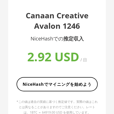
AMD CPU EPYC 7402
🇦🇱ㅤ ALL
AMD CPU EPYC 7402P
Canaan Creative
🇦🇲ㅤ AMD
AMD CPU EPYC 7551
Avalon 1246
🇧🇶ㅤ ANG - ƒ
AMD CPU EPYC 7601
🇦🇴ㅤ AOA - Kz
NiceHashでの
推定収入
AMD CPU EPYC 7742
🇦🇷ㅤ ARS - AR$
AMD CPU Ryzen 3 1300X
2.92 USD
🇦🇺ㅤ AUD - AU$
AMD CPU Ryzen 5 1400
/ 日
🏳ㅤ AWG - ƒ
AMD CPU Ryzen 5 1500X
🇦🇿ㅤ AZN - man.
AMD CPU Ryzen 5 1600
🇧🇦ㅤ BAM - KM
NiceHashでマイニングを始めよう
AMD CPU Ryzen 5 1600X
🏳ㅤ BBD - Bds$
AMD CPU Ryzen 5 2600
*この値は過去の実績に基づく推定値です。実際の値はこれ
🇧🇩ㅤ BDT - Tk
AMD CPU Ryzen 5 2600X
とは異なることがありますのでご注意ください。レート
🇧🇬ㅤ BGN
は、1BTC ＝ 64919.00 USD を使用しています。
AMD CPU Ryzen 5 3500X