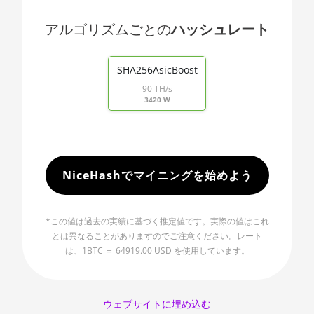
🇯🇵ㅤ JPY - ¥
AMD RX 5600 XT 6GB
アルゴリズムごとの
ハッシュレート
🏳ㅤ KGS - сом
AMD RX 570 16GB
End of interactive chart.
🇰🇭ㅤ KHR
AMD RX 570 4GB
SHA256AsicBoost
🇰🇲ㅤ KMF - CF
90 TH/s
AMD RX 570 8GB
3420 W
🏳ㅤ KPW - W
AMD RX 5700 8GB
🇰🇷ㅤ KRW - ₩
AMD RX 5700 XT 8GB
🇰🇼ㅤ KWD - KD
AMD RX 580 4GB
NiceHashでマイニングを始めよう
🇰🇾ㅤ KYD - $
AMD RX 580 8GB
🇰🇿ㅤ KZT
*この値は過去の実績に基づく推定値です。実際の値はこれ
AMD RX 590 8GB
とは異なることがありますのでご注意ください。レート
🇱🇦ㅤ LAK - ₭
AMD RX 6500 XT 4GB
は、1BTC ＝ 64919.00 USD を使用しています。
🇱🇧ㅤ LBP - LB£
AMD RX 6600 8GB
🇱🇰ㅤ LKR - SLRs
AMD RX 6600 XT 8GB
ウェブサイトに埋め込む