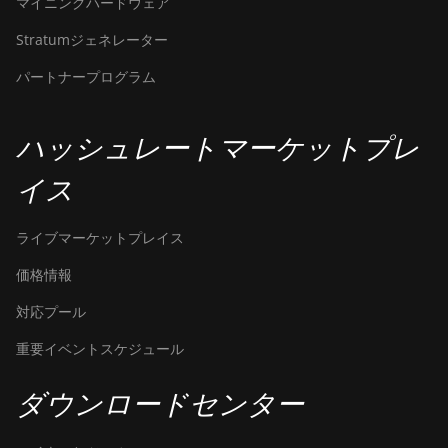
マイニングハードウェア
Bitdeer SealMiner A3 Pro Air
Stratumジェネレーター
Bitdeer SealMiner A3 Pro Hydro
パートナープログラム
Bitdeer SealMiner A4 Pro Air
ハッシュレートマーケットプレ
Bitdeer SealMiner A4 Pro Hydro
Bitdeer SealMiner A4 Ultra
イス
Hydro
ライブマーケットプレイス
Bitdeer SealMiner DL1 Air
価格情報
Bitdeer SealMiner DL1 Hydro
対応プール
Bitmain Antminer AL1
重要イベントスケジュール
Canaan Avalon A15-194T
Canaan Avalon A1566
ダウンロードセンター
Canaan Avalon A1566I