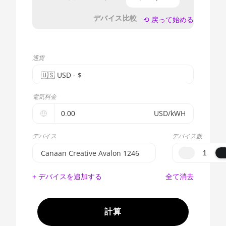
デバイス比較
⟲ 戻って始める
通貨
🇺🇸ㅤ USD - $
🇪🇺ㅤ EUR - €
電気料金
🇺🇸ㅤ USD - $
🤑
USD/kWH
🇨🇳ㅤ CNY - CN¥
デバイス
デバイス数
🇬🇧ㅤ GBP - £
Canaan Creative Avalon 1246
🇷🇺ㅤ RUB
BITMAIN AntMiner S17e (64Th)
+ デバイスを追加する
全て消去
- - -
AMD CPU EPYC 7302
🇦🇪ㅤ AED
AMD CPU EPYC 7352
計算
🇦🇫ㅤ AFN - Af