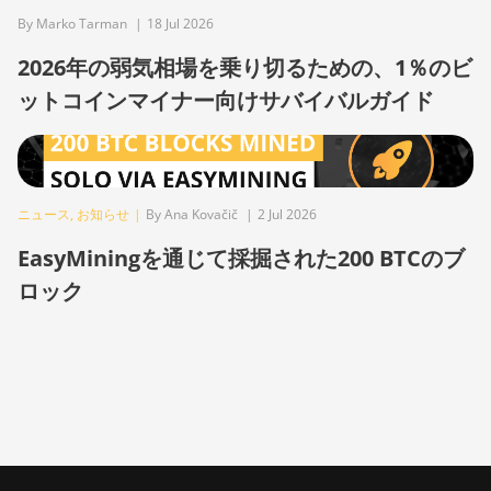
(96Th)
By Marko Tarman
|
18 Jul 2026
BITMAIN Antminer S19j XP
2026年の弱気相場を乗り切るための、1％のビ
(151TH)
ットコインマイナー向けサバイバルガイド
BITMAIN Antminer S19k Pro
(120Th)
BITMAIN Antminer S23 (580Th)
ニュース
,
お知らせ
|
By Ana Kovačič
|
2 Jul 2026
BITMAIN Antminer S23 Hyd.
(580Th)
EasyMiningを通じて採掘された200 BTCのブ
ロック
BITMAIN Antminer S23 Hyd. 3U
(1.16Ph)
BITMAIN Antminer S23 Imm.
(442Th)
BITMAIN Antminer S23e Hyd 2U
(865Th/s)
BITMAIN Antminer T19 Hydro