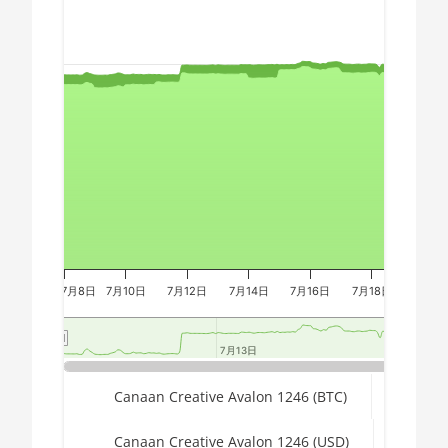
Chart
🇪🇬ㅤ EGP
AMD CPU Threadripper 1900X
🇪🇷ㅤ ERN - Nfk
AMD CPU Threadripper 1920X
Combination chart with 3 data series.
The chart has 2 X axes displaying Time, and navigator-x-a
🇪🇹ㅤ ETB - Br
AMD CPU Threadripper 1950X
The chart has 3 Y axes displaying values, values, and navi
🏳ㅤ FJD - FJ$
AMD CPU Threadripper 2920X
🇫🇰ㅤ FKP - £
AMD CPU Threadripper 2950X
🇬🇪ㅤ GEL
AMD CPU Threadripper
2970WX
🇬🇭ㅤ GHS - GH₵
AMD CPU Threadripper
🇬🇮ㅤ GIP - £
2990WX
7月8日
7月10日
7月12日
7月14日
7月16日
7月18日
7月20
🏳ㅤ GMD - D
AMD CPU Threadripper 3960X
🇬🇳ㅤ GNF - FG
7月13日
7月13日
7
7
AMD CPU Threadripper 3970X
🇬🇹ㅤ GTQ
End of interactive chart.
Canaan Creative Avalon 1246 (BTC)
AMD CPU Threadripper 3990X
🏳ㅤ GYD - GY$
AMD PRO W6800 32GB
Canaan Creative Avalon 1246 (USD)