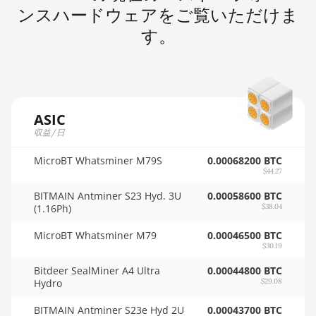
🇲🇺ㅤ MUR - MURs
ンスハードウェアをご覧いただけま
AMD RX 7900 GRE
🏳ㅤ MVR - Rf
す。
AMD RX 7900 XT 20GB
🇲🇼ㅤ MWK - MK
AMD RX 7900 XTX 24GB
🇲🇽ㅤ MXN - MX$
AMD RX 9070
🇲🇾ㅤ MYR - RM
ASIC
AMD RX 9070 GRE
収益/日
🇳🇦ㅤ NAD - N$
AMD RX 9070 XT
MicroBT Whatsminer M79S
🇳🇬ㅤ NGN - ₦
0.00068200 BTC
AMD RX Vega 56
$44.27
🇳🇮ㅤ NIO - C$
AMD RX Vega 64
BITMAIN Antminer S23 Hyd. 3U
0.00058600 BTC
(1.16Ph)
$38.04
🇳🇴ㅤ NOK - Nkr
AMD Radeon Pro VII
MicroBT Whatsminer M79
0.00046500 BTC
🇳🇵ㅤ NPR - NPRs
AMD Radeon VII
$30.19
🇳🇿ㅤ NZD - NZ$
Bitdeer SealMiner A4 Ultra
0.00044800 BTC
AMD Vega Frontier Edition
Hydro
$29.08
🇴🇲ㅤ OMR
Auradine Teraflux AH3880
BITMAIN Antminer S23e Hyd 2U
0.00043700 BTC