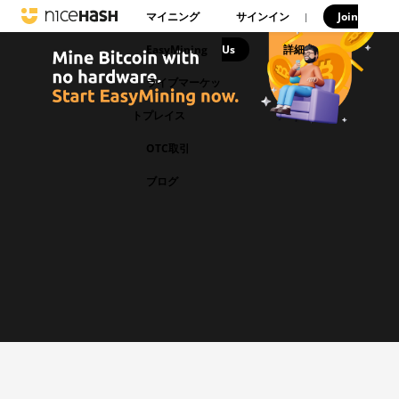
マイニング
サインイン
Join
|
EasyMining
Us
|
詳細
ライブマーケッ
トプレイス
OTC取引
ブログ