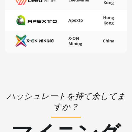
Kong
🏳ㅤ WST - WS$
BITMAIN AntMiner S19 Pro
Hong
🇨🇫ㅤ XAF - FCFA
Apexto
BITMAIN AntMiner S19 Pro Hyd.
Kong
(184Th)
🇦🇬ㅤ XCD - $
BITMAIN AntMiner S19 Pro+
X-ON
🏳ㅤ XDR - SDR
China
Mining
Hyd (198Th)
🇨🇮ㅤ XOF - CFA
BITMAIN AntMiner S19 Pro+
Hyd. (191Th)
🇵🇫ㅤ XPF - Fr
BITMAIN AntMiner S19 XP
🇾🇪ㅤ YER - YR
(140Th)
🇿🇦ㅤ ZAR - R
BITMAIN AntMiner S19 XP Hyd
ハッシュレートを持て余してま
🇿🇲ㅤ ZMK - ZK
3U (512Th)
すか？
BITMAIN AntMiner S19 XP+ Hyd
(279Th)
BITMAIN AntMiner S19j Pro
(100Th)