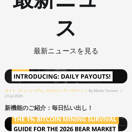
BITMAIN AntMiner Z11j
BITMAIN AntMiner Z15
ス
BITMAIN AntMiner Z15 Pro
BITMAIN AntMiner Z15e
BITMAIN AntMiner Z15j
最新ニュースを見る
BITMAIN Antminer S19 Hyd.
(152Th)
BITMAIN Antminer S19 Hydro
(158Th)
ガイド・チュートリアル
,
プロダクトアップデート
|
By Marko Tarman
|
BITMAIN Antminer S19 XP Hyd
23 Jul 2026
(255Th)
新機能のご紹介：毎日払い出し！
BITMAIN Antminer S19j (100TH)
BITMAIN Antminer S19j (90Th)
BITMAIN Antminer S19j Pro