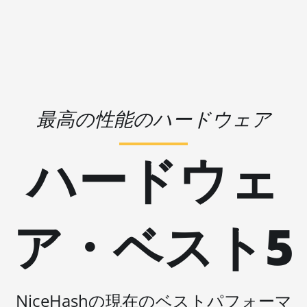
🇱🇷ㅤ LRD - $
AMD RX 6650 XT
🏳ㅤ LSL - M
AMD RX 6700 10GB
🇱🇹ㅤ LTL - Lt
AMD RX 6700 XT 12GB
🇱🇻ㅤ LVL - Ls
AMD RX 6750 XT 12GB
🇱🇾ㅤ LYD - LD
最高の性能のハードウェア
AMD RX 6800 16GB
🇲🇦ㅤ MAD
AMD RX 6800 XT 16GB
ハードウェ
🇲🇩ㅤ MDL
AMD RX 6900 XT 16GB
🇲🇬ㅤ MGA
AMD RX 6950 XT
🇲🇰ㅤ MKD
AMD RX 7600
ア・ベスト5
🇲🇲ㅤ MMK
AMD RX 7600 XT
🏳ㅤ MNT - ₮
AMD RX 7700 XT
🇲🇴ㅤ MOP - MOP$
AMD RX 7800 XT
NiceHashの現在のベストパフォーマ