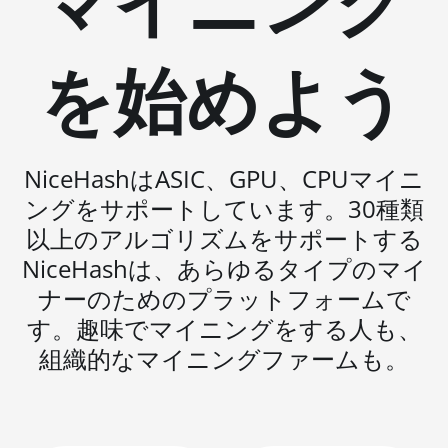
マイニング
BITMAIN AntMiner S19j Pro
(104Th)
を始めよう
BITMAIN AntMiner S19j Pro+
(120Th)
BITMAIN AntMiner S19j Pro++
(125Th)
NiceHashはASIC、GPU、CPUマイニ
ングをサポートしています。30種類
BITMAIN AntMiner S21 (200Th)
以上のアルゴリズムをサポートする
BITMAIN AntMiner S21 Hyd.
(335Th)
NiceHashは、あらゆるタイプのマイ
ナーのためのプラットフォームで
BITMAIN AntMiner S21
Immersion (301Th)
す。趣味でマイニングをする人も、
組織的なマイニングファームも。
BITMAIN AntMiner S21 Pro
BITMAIN AntMiner S21 XP
(270Th)