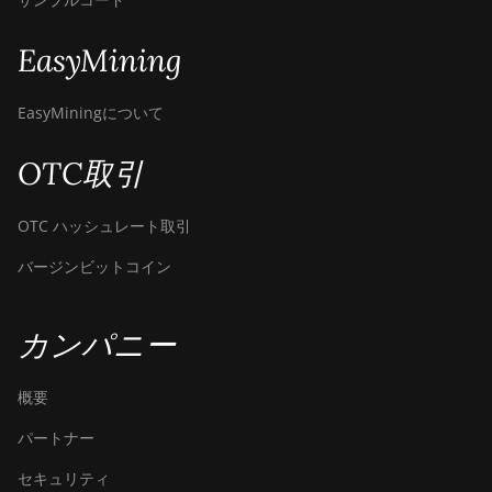
Canaan AvalonMiner 1047
Canaan AvalonMiner 1066
EasyMining
Canaan Creative Avalon 1126
EasyMiningについて
Pro
Canaan Creative Avalon 1146
OTC取引
Pro
Canaan Creative Avalon 1166
OTC ハッシュレート取引
Pro
バージンビットコイン
Canaan Creative Avalon 1246
Canaan Creative Avalon 7
カンパニー
Canaan Creative Avalon 921
概要
DesiweMiner K10Pro
パートナー
DesiweMiner K10Ultra
セキュリティ
DesiweMiner K9S