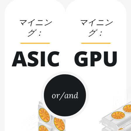
BITMAIN AntMiner S21 XP Hyd
(473Th)
BITMAIN AntMiner S21 XP
マイニン
マイニン
Immersion (300Th)
グ：
グ：
BITMAIN AntMiner S21 XP+ Hyd
(500Th)
ASIC
GPU
BITMAIN AntMiner S21+
(216Th)
BITMAIN AntMiner S21+ Hyd
(319Th)
BITMAIN AntMiner S21e XP Hyd
(430Th)
or/and
BITMAIN AntMiner S21e XP Hyd
3U (860Th)
BITMAIN AntMiner S21j XP Hyd
(495Th/s)