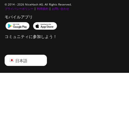
© 2014 - 2026 NiceHash AG. All Rights Reserved.
Goldshell AL-BOX
プライバシーポリシー
|
利用規約
|
お問い合わせ
モバイルアプリ
Goldshell AL-BOX II
Goldshell AL-BOX II Plus
コミュニティに参加しよう！
Goldshell CK Lite
Goldshell CK-BOX
English
日本語
Goldshell CK-BOX II
Русский
Goldshell CK5
中文
Goldshell CK6
Deutsch
Goldshell CK6-SE
Português
Goldshell E-DG1M
Español
Goldshell KA-BOX
Français
Goldshell KA-BOX Pro