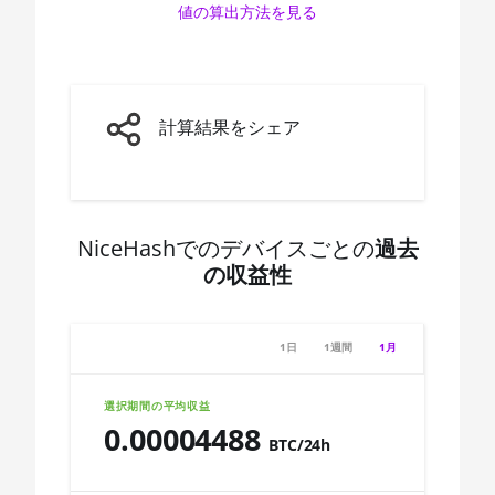
値の算出方法を見る
🇨🇩ㅤ CDF
AMD CPU Ryzen 7 3800XT
🇨🇭ㅤ CHF
AMD CPU Ryzen 7 5700G
🇨🇱ㅤ CLP - CL$
AMD CPU Ryzen 7 5800X
計算結果をシェア
🇨🇴ㅤ COP - CO$
AMD CPU Ryzen 7 5800X3D
🇨🇷ㅤ CRC - ₡
AMD CPU Ryzen 7 7800X3D
🏳ㅤ CUC - $
AMD CPU Ryzen 9 3900X
NiceHashでのデバイスごとの
過去
の収益性
🇨🇻ㅤ CVE - CV$
AMD CPU Ryzen 9 3900XT
🇨🇿ㅤ CZK - Kč
AMD CPU Ryzen 9 3950X
1日
1週間
1月
🇩🇯ㅤ DJF - Fdj
AMD CPU Ryzen 9 5900X
🇩🇰ㅤ DKK - Dkr
AMD CPU Ryzen 9 5950X
選択期間の平均収益
0.00004488
🇩🇴ㅤ DOP - RD$
AMD CPU Ryzen 9 7900X
BTC/24h
🇩🇿ㅤ DZD - DA
AMD CPU Ryzen 9 7950X