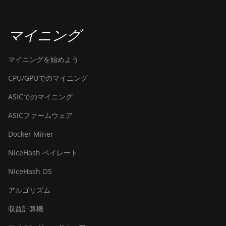
(145Th)
BITMAIN Antminer T19 Hydro
マイニング
(158Th)
BITMAIN Antminer T21 (190TH)
マイニングを始めよう
Baikal BK-G28
CPU/GPUでのマイニング
Baikal Giant X10
ASICでのマイニング
Baikal Giant+
ASICファームウェア
Bitdeer SealMiner A2
Docker Miner
Bitdeer SealMiner A2 Hyd
NiceHash ペイレート
Bitdeer SealMiner A2 Pro Air
NiceHash OS
Bitdeer SealMiner A2 Pro Hyd
アルゴリズム
Bitdeer SealMiner A3 Air
収益計算機
Bitdeer SealMiner A3 Hydro