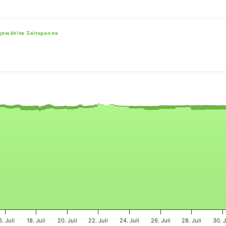
sgewählte Zeitspanne
e, and navigator-x-axis.
es, values, and navigator-y-axis.
6. Juli
18. Juli
20. Juli
22. Juli
24. Juli
26. Juli
28. Juli
30. J