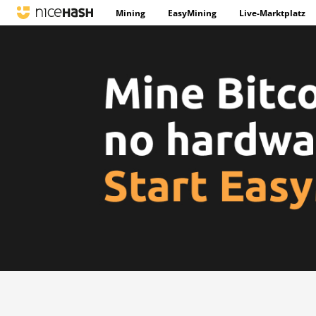
Mining
EasyMining
Live-Marktplatz