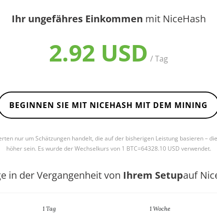
Ihr ungefähres Einkommen
mit NiceHash
2.92 USD
/ Tag
BEGINNEN SIE MIT NICEHASH MIT DEM MINING
Werten nur um Schätzungen handelt, die auf der bisherigen Leistung basieren – di
höher sein. Es wurde der Wechselkurs von 1 BTC=64328.10 USD verwendet.
ge in der Vergangenheit von
Ihrem Setup
auf Ni
1 Tag
1 Woche