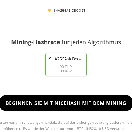
SHA256ASICBOOST
Mining-Hashrate
für jeden Algorithmus
SHA256AsicBoost
90 TH/s
3420 W
BEGINNEN SIE MIT NICEHASH MIT DEM MINING
Werten nur um Schätzungen handelt, die auf der bisherigen Leistung basieren – di
höher sein. Es wurde der Wechselkurs von 1 BTC=64328.10 USD verwendet.