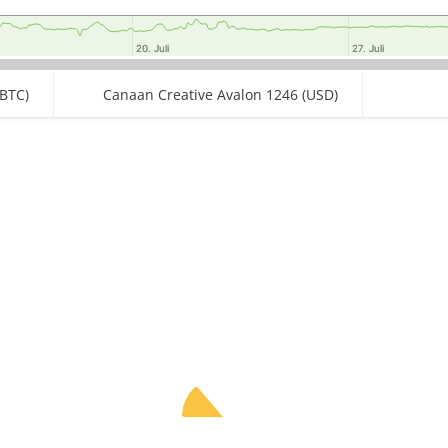
20. Juli
20. Juli
27. Juli
27. Juli
BTC)
Canaan Creative Avalon 1246 (USD)