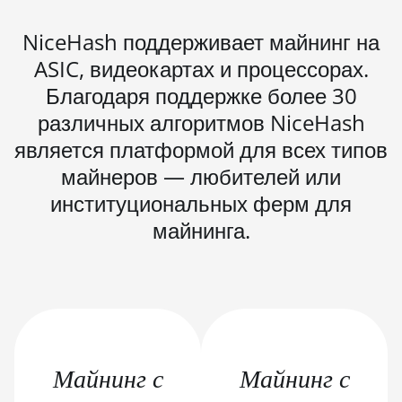
BITMAIN AntMiner S19 XP
Hyd 3U (512Th)
NiceHash поддерживает майнинг на
BITMAIN AntMiner S19
ASIC, видеокартах и процессорах.
XP+ Hyd (279Th)
Благодаря поддержке более 30
BITMAIN AntMiner S19j
различных алгоритмов NiceHash
Pro (100Th)
является платформой для всех типов
BITMAIN AntMiner S19j
майнеров — любителей или
Pro (104Th)
институциональных ферм для
BITMAIN AntMiner S19j
майнинга.
Pro+ (120Th)
BITMAIN AntMiner S19j
Pro++ (125Th)
BITMAIN AntMiner S21
(200Th)
Майнинг с
Майнинг с
BITMAIN AntMiner S21
Hyd. (335Th)