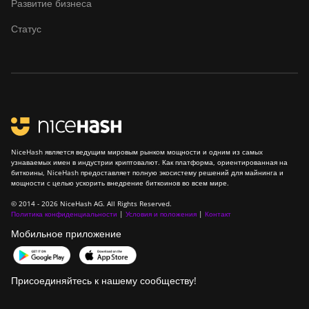
Развитие бизнеса
Canaan Avalon Nano 3
Статус
Canaan Avalon Nano 3S
Canaan Avalon Q
Canaan Avalon Q
Canaan AvalonMiner 1047
Canaan AvalonMiner 1066
NiceHash является ведущим мировым рынком мощности и одним из самых
узнаваемых имен в индустрии криптовалют. Как платформа, ориентированная на
биткоины, NiceHash предоставляет полную экосистему решений для майнинга и
Canaan Creative Avalon
мощности с целью ускорить внедрение биткоинов во всем мире.
1126 Pro
© 2014 - 2026 NiceHash AG. All Rights Reserved.
Canaan Creative Avalon
Политика конфиденциальности
|
Условия и положения
|
Контакт
1146 Pro
Мобильное приложение
Canaan Creative Avalon
1166 Pro
Присоединяйтесь к нашему сообществу!
Canaan Creative Avalon
1246