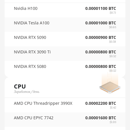
🇷🇴ㅤ RON
Nvidia H100
0.00001100 BTC
Auradine Teraflux AT1500
$0.71
🇷🇸ㅤ RSD - din.
Auradine Teraflux AT2880
NVIDIA Tesla A100
0.00001000 BTC
🇸🇦ㅤ SAR - SR
$0.65
BITFURY B8
🇸🇧ㅤ SBD - $
NVIDIA RTX 5090
0.00000900 BTC
BITMAIN AntMiner AL1
$0.58
🏳ㅤ SCR - SR
(16.6Th)
NVIDIA RTX 3090 Ti
0.00000800 BTC
$0.52
🇸🇩ㅤ SDG
BITMAIN AntMiner D3
NVIDIA RTX 5080
0.00000800 BTC
🇸🇪ㅤ SEK
BITMAIN AntMiner D5
$0.52
🇸🇬ㅤ SGD - S$
BITMAIN AntMiner K5
CPU
🏳ㅤ SHP - £
BITMAIN AntMiner K7
Заработок/день
🇸🇱ㅤ SLL - Le
BITMAIN AntMiner KA3
AMD CPU Threadripper 3990X
0.00002200 BTC
$1.42
🇸🇴ㅤ SOS - Ssh
BITMAIN AntMiner KS3
AMD CPU EPYC 7742
0.00001600 BTC
(8.3TH)
🏳ㅤ SRD - $
$1.03
BITMAIN AntMiner KS3