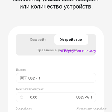
или количество устройств.
Хешрейт
Устройство
Сравнение устройств
⟲ Вернуться к началу
Валюта
🇺🇸ㅤ USD - $
🇪🇺ㅤ EUR - €
Цена электроэнергии
🇺🇸ㅤ USD - $
🤑
USD/kWH
🇨🇳ㅤ CNY - CN¥
Устройство
Количество устройств