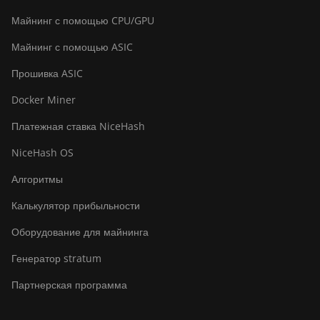
(580Th)
Майнинг с помощью CPU/GPU
BITMAIN Antminer S23
Майнинг с помощью ASIC
Hyd. (580Th)
Прошивка ASIC
BITMAIN Antminer S23
Hyd. 3U (1.16Ph)
Docker Miner
BITMAIN Antminer S23
Платежная ставка NiceHash
Imm. (442Th)
NiceHash OS
BITMAIN Antminer S23e
Hyd 2U (865Th/s)
Алгоритмы
BITMAIN Antminer T19
Калькулятор прибыльности
Hydro (145Th)
Оборудование для майнинга
BITMAIN Antminer T19
Hydro (158Th)
Генератор stratum
BITMAIN Antminer T21
Партнерская программа
(190TH)