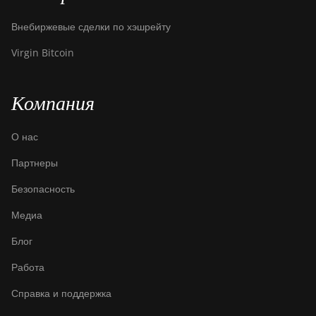
Canaan Avalon A15XP-
Внебиржевые сделки по хэшрейту
206T
Virgin Bitcoin
Canaan Avalon A16
(282Th)
Компания
Canaan Avalon A16XP
(300Th)
О нас
Canaan Avalon Made
Партнеры
A1346
Безопасность
Canaan Avalon Made
A1366
Медиа
Canaan Avalon Made
Блог
A1446
Работа
Canaan Avalon Made
A1466
Справка и поддержка
Canaan Avalon Mini 3