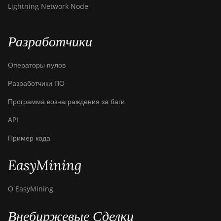
Bitdeer SealMiner A3 Pro
Lightning Network Node
Hydro
Bitdeer SealMiner A4 Pro
Разработчики
Air
Bitdeer SealMiner A4 Pro
Операторы пулов
Hydro
Разработчики ПО
Bitdeer SealMiner A4
Ultra Hydro
Программа вознаграждения за баги
Bitdeer SealMiner DL1 Air
API
Bitdeer SealMiner DL1
Пример кода
Hydro
EasyMining
Bitmain Antminer AL1
Canaan Avalon A15-194T
О EasyMining
Canaan Avalon A1566
Внебиржевые Сделки
Canaan Avalon A1566I