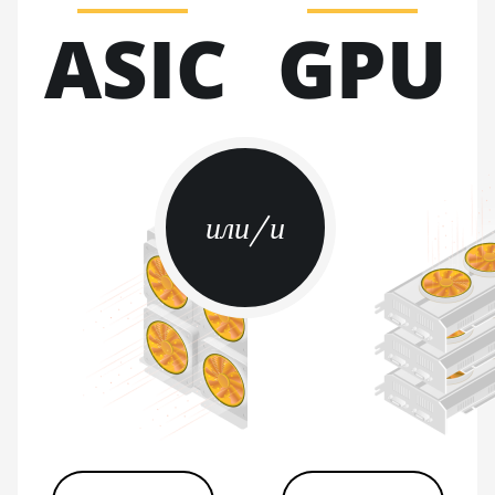
ASIC
GPU
BITMAIN AntMiner S21
Immersion (301Th)
BITMAIN AntMiner S21
Pro
BITMAIN AntMiner S21 XP
(270Th)
или/и
BITMAIN AntMiner S21 XP
Hyd (473Th)
BITMAIN AntMiner S21 XP
Immersion (300Th)
BITMAIN AntMiner S21
XP+ Hyd (500Th)
BITMAIN AntMiner S21+
(216Th)
BITMAIN AntMiner S21+