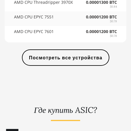
AMD CPU Threadripper 3970X
0.00001300 BTC
🇸🇾ㅤ SYP - SY£
(9.4TH)
$0.84
🇸🇿ㅤ SZL - L
BITMAIN AntMiner KS5
AMD CPU EPYC 7551
0.00001200 BTC
$0.78
🇹🇭ㅤ THB - ฿
BITMAIN AntMiner KS5
AMD CPU EPYC 7601
0.00001200 BTC
Pro
🇹🇭ㅤ TJS - ЅМ
$0.78
BITMAIN AntMiner KS7
🏳ㅤ TMT - m
BITMAIN AntMiner L11
🇹🇳ㅤ TND - DT
Посмотреть все устройства
(20Gh)
🇹🇷ㅤ TRY - TL
BITMAIN AntMiner L11
Hyd. 2U (33Gh)
🇹🇹ㅤ TTD - TT$
BITMAIN AntMiner L11
🇹🇼ㅤ TWD - NT$
Hyd. 6U (33Gh)
🇹🇿ㅤ TZS - TSh
BITMAIN AntMiner L11 Pro
Где купить ASIC?
🇺🇦ㅤ UAH - ₴
(21Gh)
🇺🇬ㅤ UGX - USh
BITMAIN AntMiner L3 ++