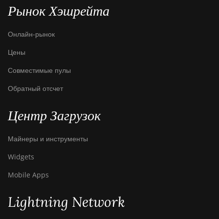
Baikal BK-G28
Рынок Хэшрейта
Baikal Giant X10
Онлайн-рынок
Baikal Giant+
Цены
Bitdeer SealMiner A2
Совместимые пулы
Bitdeer SealMiner A2 Hyd
Обратный отсчет
Bitdeer SealMiner A2 Pro
Air
Центр Загрузок
Bitdeer SealMiner A2 Pro
Hyd
Майнеры и инструменты
Bitdeer SealMiner A3 Air
Widgets
Bitdeer SealMiner A3
Mobile Apps
Hydro
Bitdeer SealMiner A3 Pro
Lightning Network
Air