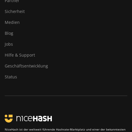
Partner
Canaan Avalon A16XP
Sicherheit
(300Th)
Medien
Canaan Avalon Made
A1346
Blog
Canaan Avalon Made
Jobs
A1366
Hilfe & Support
Canaan Avalon Made
A1446
Geschäftsentwicklung
Canaan Avalon Made
Status
A1466
Canaan Avalon Mini 3
Canaan Avalon Nano 3
Canaan Avalon Nano 3S
Canaan Avalon Q
NiceHash ist der weltweit führende Hashrate-Marktplatz und einer der bekanntesten