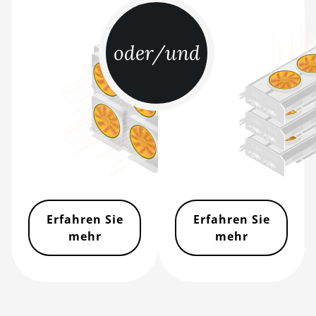
BITMAIN AntMiner S21 XP
(270Th)
oder/und
BITMAIN AntMiner S21 XP
Hyd (473Th)
BITMAIN AntMiner S21 XP
Immersion (300Th)
BITMAIN AntMiner S21
XP+ Hyd (500Th)
BITMAIN AntMiner S21+
(216Th)
BITMAIN AntMiner S21+
Erfahren Sie
Erfahren Sie
Hyd (319Th)
mehr
mehr
BITMAIN AntMiner S21e
XP Hyd (430Th)
BITMAIN AntMiner S21e
XP Hyd 3U (860Th)