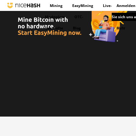
Mining
EasyMining
Live-
Anmelden
Marktplatz
OTC-
Sie sich uns 
Geschäfte
Blog
Mehr