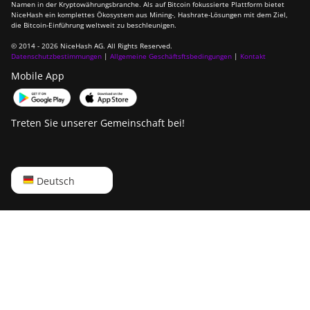
Namen in der Kryptowährungsbranche. Als auf Bitcoin fokussierte Plattform bietet
Canaan Avalon Q
NiceHash ein komplettes Ökosystem aus Mining-, Hashrate-Lösungen mit dem Ziel,
die Bitcoin-Einführung weltweit zu beschleunigen.
Canaan AvalonMiner 1047
© 2014 - 2026 NiceHash AG. All Rights Reserved.
Datenschutzbestimmungen
|
Allgemeine Geschäftsftsbedingungen
|
Kontakt
Canaan AvalonMiner 1066
Mobile App
Canaan Creative Avalon
1126 Pro
Treten Sie unserer Gemeinschaft bei!
Canaan Creative Avalon
1146 Pro
Canaan Creative Avalon
English
Deutsch
1166 Pro
Русский
Canaan Creative Avalon
1246
中文
Canaan Creative Avalon 7
Deutsch
Canaan Creative Avalon
Português
921
Español