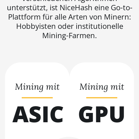
unterstützt, ist NiceHash eine Go-to-
Pro (100Th)
Plattform für alle Arten von Minern:
BITMAIN AntMiner S19j
Hobbyisten oder institutionelle
Pro (104Th)
Mining-Farmen.
BITMAIN AntMiner S19j
Pro+ (120Th)
BITMAIN AntMiner S19j
Pro++ (125Th)
BITMAIN AntMiner S21
(200Th)
Mining mit
Mining mit
BITMAIN AntMiner S21
Hyd. (335Th)
ASIC
GPU
BITMAIN AntMiner S21
Immersion (301Th)
BITMAIN AntMiner S21
Pro