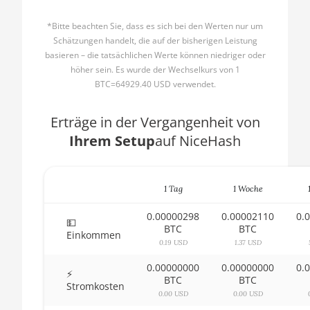
AMD CPU Ryzen 5 2600X
🇧🇬ㅤ BGN
*Bitte beachten Sie, dass es sich bei den Werten nur um
AMD CPU Ryzen 5 3500X
Schätzungen handelt, die auf der bisherigen Leistung
🇧🇭ㅤ BHD - BD
basieren – die tatsächlichen Werte können niedriger oder
AMD CPU Ryzen 5 3600
höher sein. Es wurde der Wechselkurs von 1
🇧🇮ㅤ BIF - FBu
BTC=64929.40 USD verwendet.
AMD CPU Ryzen 5 3600X
🇧🇲ㅤ BMD - $
AMD CPU Ryzen 5 3600XT
Erträge in der Vergangenheit von
🇧🇳ㅤ BND - BN$
Ihrem Setup
auf NiceHash
AMD CPU Ryzen 5 5600X
🇧🇴ㅤ BOB - Bs
AMD CPU Ryzen 5 7600X
🇧🇷ㅤ BRL - R$
1 Tag
1 Woche
AMD CPU Ryzen 7 1700
🏳ㅤ BSD - B$
0.00000298
0.00002110
0.
AMD CPU Ryzen 7 1700X
💵
🇧🇹ㅤ BTN - Nu.
BTC
BTC
Einkommen
AMD CPU Ryzen 7 1800X
0.19 USD
1.37 USD
🇧🇼ㅤ BWP
0.00000000
0.00000000
0.
AMD CPU Ryzen 7 2700
⚡
🇧🇾ㅤ BYN
BTC
BTC
Stromkosten
AMD CPU Ryzen 7 2700X
0.00 USD
0.00 USD
🇧🇿ㅤ BZD - BZ$