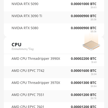
NVIDIA RTX 5090
0.00001000 BTC
BITMAIN AntMiner AL1
🏳ㅤ SCR - SR
$0.65
(16.6Th)
NVIDIA RTX 3090 Ti
0.00000900 BTC
🇸🇩ㅤ SDG
BITMAIN AntMiner D3
$0.58
🇸🇪ㅤ SEK
BITMAIN AntMiner D5
NVIDIA RTX 5080
0.00000900 BTC
$0.58
🇸🇬ㅤ SGD - S$
BITMAIN AntMiner K5
CPU
🏳ㅤ SHP - £
BITMAIN AntMiner K7
Einnahmen/Tag
🇸🇱ㅤ SLL - Le
BITMAIN AntMiner KA3
AMD CPU Threadripper 3990X
0.00002200 BTC
🇸🇴ㅤ SOS - Ssh
BITMAIN AntMiner KS3
$1.43
(8.3TH)
AMD CPU EPYC 7742
🏳ㅤ SRD - $
0.00001600 BTC
$1.04
BITMAIN AntMiner KS3
🇸🇾ㅤ SYP - SY£
(9.4TH)
AMD CPU Threadripper 3970X
0.00001300 BTC
$0.84
🇸🇿ㅤ SZL - L
BITMAIN AntMiner KS5
AMD CPU EPYC 7551
0.00001200 BTC
🇹🇭ㅤ THB - ฿
$0.78
BITMAIN AntMiner KS5
Pro
🇹🇭ㅤ TJS - ЅМ
AMD CPU EPYC 7601
0.00001200 BTC