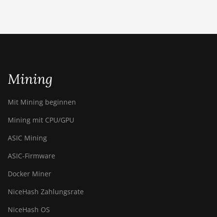
BITMAIN Antminer S19j
(100TH)
BITMAIN Antminer S19j
(90Th)
BITMAIN Antminer S19j
Pro (96Th)
Mining
BITMAIN Antminer S19j XP
Mit Mining beginnen
(151TH)
Mining mit CPU/GPU
BITMAIN Antminer S19k
Pro (120Th)
ASIC Mining
BITMAIN Antminer S23
ASIC-Firmware
(580Th)
Docker Miner
BITMAIN Antminer S23
Hyd. (580Th)
NiceHash Zahlungsrate
BITMAIN Antminer S23
NiceHash OS
Hyd. 3U (1.16Ph)