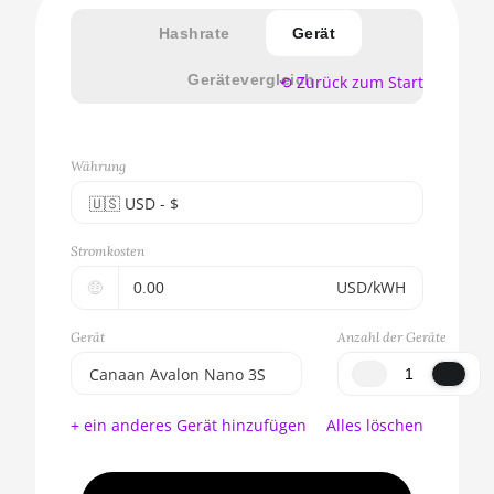
Hashrate
Gerät
Gerätevergleich
⟲ Zurück zum Start
Währung
🇺🇸ㅤ USD - $
🇪🇺ㅤ EUR - €
Stromkosten
🇺🇸ㅤ USD - $
🤑
USD/kWH
🇨🇳ㅤ CNY - CN¥
Gerät
Anzahl der Geräte
🇬🇧ㅤ GBP - £
Canaan Avalon Nano 3S
🇷🇺ㅤ RUB
BITMAIN AntMiner S17e
+ ein anderes Gerät hinzufügen
Alles löschen
(64Th)
- - -
AMD CPU EPYC 7302
🇦🇪ㅤ AED