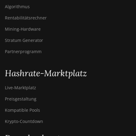
Algorithmus
BITMAIN Antminer S23
Imm. (442Th)
Rentabilitätsrechner
BITMAIN Antminer S23e
Mining-Hardware
Hyd 2U (865Th/s)
Stratum Generator
BITMAIN Antminer T19
Partnerprogramm
Hydro (145Th)
BITMAIN Antminer T19
Hydro (158Th)
Hashrate-Marktplatz
BITMAIN Antminer T21
(190TH)
Live-Marktplatz
Baikal BK-G28
Preisgestaltung
Baikal Giant X10
Kompatible Pools
Baikal Giant+
Krypto-Countdown
Bitdeer SealMiner A2