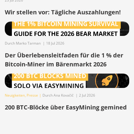
23 Jul 2026
BITMAIN AntMiner Z11
Wir stellen vor: Tägliche Auszahlungen!
BITMAIN AntMiner Z11e
BITMAIN AntMiner Z11j
BITMAIN AntMiner Z15
Durch Marko Tarman
|
18 Jul 2026
BITMAIN AntMiner Z15
Pro
Der Überlebensleitfaden für die 1 % der
Bitcoin-Miner im Bärenmarkt 2026
BITMAIN AntMiner Z15e
BITMAIN AntMiner Z15j
BITMAIN Antminer S19
Hyd. (152Th)
Neuigkeiten
,
Presse
|
Durch Ana Kovačič
|
2 Jul 2026
BITMAIN Antminer S19
200 BTC-Blöcke über EasyMining gemined
Hydro (158Th)
BITMAIN Antminer S19 XP
Hyd (255Th)