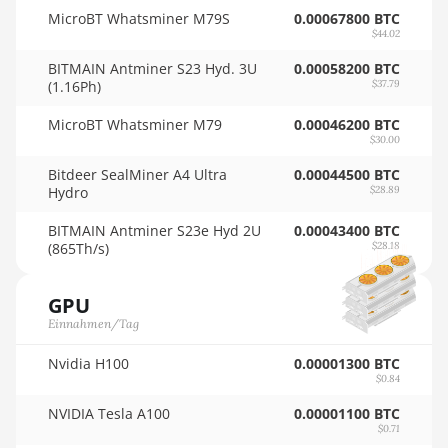
🇴🇲ㅤ OMR
MicroBT Whatsminer M79S
0.00067800 BTC
AMD RX 9070 XT
$44.02
🇵🇦ㅤ PAB - B/.
AMD RX Vega 56
BITMAIN Antminer S23 Hyd. 3U
0.00058200 BTC
🇵🇪ㅤ PEN - S/.
(1.16Ph)
$37.79
AMD RX Vega 64
🏳ㅤ PGK - K
MicroBT Whatsminer M79
0.00046200 BTC
AMD Radeon Pro VII
$30.00
🇵🇭ㅤ PHP - ₱
AMD Radeon VII
Bitdeer SealMiner A4 Ultra
0.00044500 BTC
🇵🇰ㅤ PKR - PKRs
Hydro
$28.89
AMD Vega Frontier Edition
🇵🇱ㅤ PLN - zł
BITMAIN Antminer S23e Hyd 2U
0.00043400 BTC
Auradine Teraflux AH3880
(865Th/s)
$28.18
🇵🇾ㅤ PYG - ₲
Auradine Teraflux AI2500
🇶🇦ㅤ QAR - QR
GPU
Auradine Teraflux AI3680
Einnahmen/Tag
🇷🇴ㅤ RON
Auradine Teraflux AT1500
Nvidia H100
0.00001300 BTC
🇷🇸ㅤ RSD - din.
$0.84
Auradine Teraflux AT2880
🇸🇦ㅤ SAR - SR
NVIDIA Tesla A100
0.00001100 BTC
BITFURY B8
$0.71
🇸🇧ㅤ SBD - $