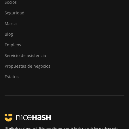
Socios
Ebang Ebit E12+
Seguridad
ElphaPex DG 1
Marca
ElphaPex DG 1 Lite
Blog
ElphaPex DG 1+
Empleos
ElphaPex DG 1S
Servicio de asistencia
ElphaPex DG Home 1
Propuestas de negocios
ElphaPex DG Hydro 1
Estatus
ElphaPex DG2
ElphaPex DG2+
FusionSilicon X2
FusionSilicon X7
Goldshell AL-BOX
NiceHash es el mercado líder mundial en tasa de hash y uno de los nombres más