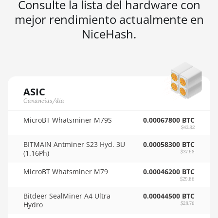
Consulte la lista del hardware con
AMD RX 9070 XT
🇳🇬ㅤ NGN - ₦
mejor rendimiento actualmente en
AMD RX Vega 56
🇳🇮ㅤ NIO - C$
NiceHash.
AMD RX Vega 64
🇳🇴ㅤ NOK - Nkr
AMD Radeon Pro VII
🇳🇵ㅤ NPR - NPRs
AMD Radeon VII
🇳🇿ㅤ NZD - NZ$
ASIC
AMD Vega Frontier Edition
🇴🇲ㅤ OMR
Ganancias/día
Auradine Teraflux AH3880
🇵🇦ㅤ PAB - B/.
MicroBT Whatsminer M79S
0.00067800 BTC
$43.82
Auradine Teraflux AI2500
🇵🇪ㅤ PEN - S/.
BITMAIN Antminer S23 Hyd. 3U
0.00058300 BTC
Auradine Teraflux AI3680
🏳ㅤ PGK - K
(1.16Ph)
$37.68
Auradine Teraflux AT1500
🇵🇭ㅤ PHP - ₱
MicroBT Whatsminer M79
0.00046200 BTC
$29.86
Auradine Teraflux AT2880
🇵🇰ㅤ PKR - PKRs
Bitdeer SealMiner A4 Ultra
0.00044500 BTC
BITFURY B8
🇵🇱ㅤ PLN - zł
Hydro
$28.76