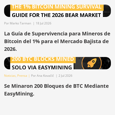
(120Th)
BITMAIN Antminer S23
(580Th)
Por Marko Tarman
|
18 Jul 2026
BITMAIN Antminer S23 Hyd.
(580Th)
La Guía de Supervivencia para Mineros de
Bitcoin del 1% para el Mercado Bajista de
BITMAIN Antminer S23 Hyd.
3U (1.16Ph)
2026.
BITMAIN Antminer S23 Imm.
(442Th)
BITMAIN Antminer S23e Hyd
2U (865Th/s)
Noticias
,
Prensa
|
Por Ana Kovačič
|
2 Jul 2026
Se Minaron 200 Bloques de BTC Mediante
BITMAIN Antminer T19 Hydro
(145Th)
EasyMining.
BITMAIN Antminer T19 Hydro
(158Th)
BITMAIN Antminer T21