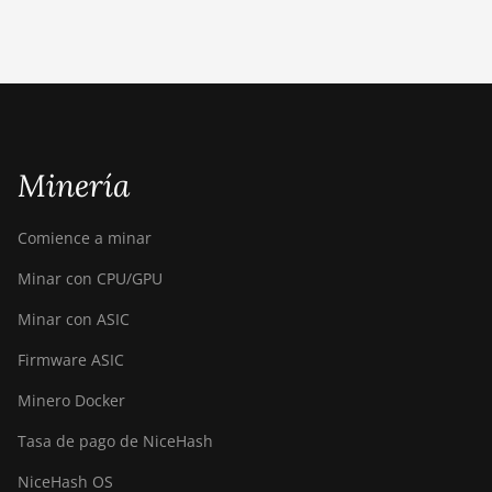
(190TH)
Baikal BK-G28
Baikal Giant X10
Baikal Giant+
Minería
Bitdeer SealMiner A2
Bitdeer SealMiner A2 Hyd
Comience a minar
Bitdeer SealMiner A2 Pro Air
Minar con CPU/GPU
Bitdeer SealMiner A2 Pro Hyd
Minar con ASIC
Bitdeer SealMiner A3 Air
Firmware ASIC
Bitdeer SealMiner A3 Hydro
Minero Docker
Bitdeer SealMiner A3 Pro Air
Tasa de pago de NiceHash
Bitdeer SealMiner A3 Pro
NiceHash OS
Hydro