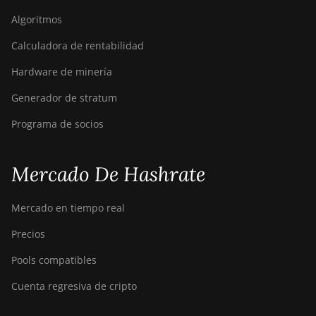
Algoritmos
Bitdeer SealMiner A4 Pro Air
Calculadora de rentabilidad
Bitdeer SealMiner A4 Pro
Hydro
Hardware de minería
Bitdeer SealMiner A4 Ultra
Generador de stratum
Hydro
Programa de socios
Bitdeer SealMiner DL1 Air
Bitdeer SealMiner DL1 Hydro
Mercado De Hashrate
Bitmain Antminer AL1
Mercado en tiempo real
Canaan Avalon A15-194T
Precios
Canaan Avalon A1566
Pools compatibles
Canaan Avalon A1566I
Cuenta regresiva de cripto
Canaan Avalon A15XP-206T