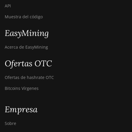
API
Canaan Creative Avalon 1126
Pro
Muestra del código
Canaan Creative Avalon 1146
EasyMining
Pro
Canaan Creative Avalon 1166
Acerca de EasyMining
Pro
Ofertas OTC
Canaan Creative Avalon 1246
Canaan Creative Avalon 7
Ofertas de hashrate OTC
Canaan Creative Avalon 921
Bitcoins Vírgenes
DesiweMiner K10Pro
DesiweMiner K10Ultra
Empresa
DesiweMiner K9S
Sobre
Ebang Ebit E12