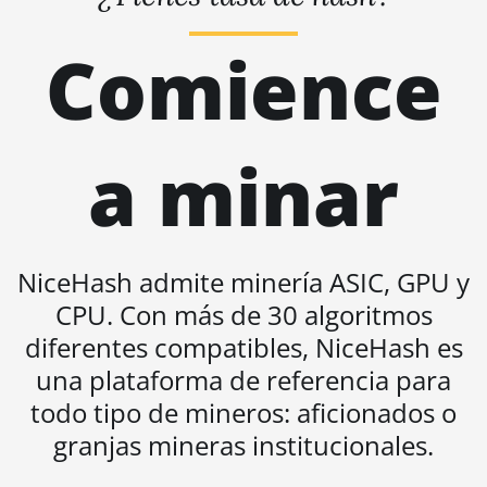
BITMAIN AntMiner S21
Comience
(200Th)
BITMAIN AntMiner S21 Hyd.
(335Th)
a minar
BITMAIN AntMiner S21
Immersion (301Th)
BITMAIN AntMiner S21 Pro
BITMAIN AntMiner S21 XP
NiceHash admite minería ASIC, GPU y
(270Th)
CPU. Con más de 30 algoritmos
BITMAIN AntMiner S21 XP Hyd
diferentes compatibles, NiceHash es
(473Th)
una plataforma de referencia para
BITMAIN AntMiner S21 XP
todo tipo de mineros: aficionados o
Immersion (300Th)
granjas mineras institucionales.
BITMAIN AntMiner S21 XP+
Hyd (500Th)