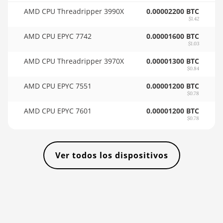
🇸🇴ㅤ SOS - Ssh
BITMAIN AntMiner L11 Hyd.
AMD CPU Threadripper 3990X
0.00002200 BTC
🏳ㅤ SRD - $
$1.42
2U (33Gh)
AMD CPU EPYC 7742
0.00001600 BTC
🇸🇾ㅤ SYP - SY£
BITMAIN AntMiner L11 Hyd.
$1.03
6U (33Gh)
🇸🇿ㅤ SZL - L
AMD CPU Threadripper 3970X
0.00001300 BTC
BITMAIN AntMiner L11 Pro
$0.84
🇹🇭ㅤ THB - ฿
(21Gh)
AMD CPU EPYC 7551
0.00001200 BTC
🇹🇭ㅤ TJS - ЅМ
$0.78
BITMAIN AntMiner L3 ++
AMD CPU EPYC 7601
0.00001200 BTC
🏳ㅤ TMT - m
BITMAIN AntMiner L3+
$0.78
🇹🇳ㅤ TND - DT
BITMAIN AntMiner L7
🇹🇷ㅤ TRY - TL
BITMAIN AntMiner L9 (16Gh)
Ver todos los dispositivos
🇹🇹ㅤ TTD - TT$
BITMAIN AntMiner L9 (17Gh)
🇹🇼ㅤ TWD - NT$
BITMAIN AntMiner L9 Hyd 2U
(27Gh)
🇹🇿ㅤ TZS - TSh
BITMAIN AntMiner S11
🇺🇦ㅤ UAH - ₴