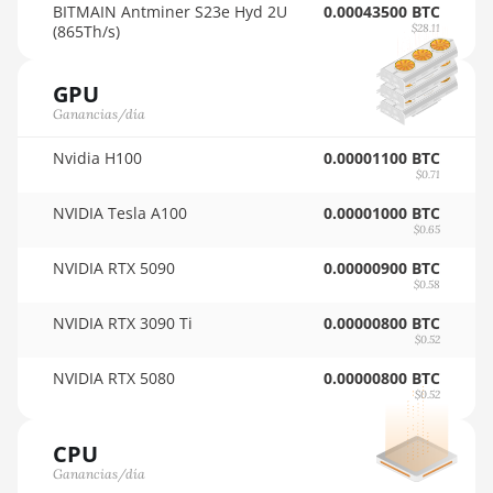
BITMAIN AntMiner AL1
🇵🇾ㅤ PYG - ₲
BITMAIN Antminer S23e Hyd 2U
0.00043500 BTC
(16.6Th)
(865Th/s)
$28.11
🇶🇦ㅤ QAR - QR
BITMAIN AntMiner D3
GPU
🇷🇴ㅤ RON
BITMAIN AntMiner D5
Ganancias/día
🇷🇸ㅤ RSD - din.
BITMAIN AntMiner K5
Nvidia H100
0.00001100 BTC
🇸🇦ㅤ SAR - SR
$0.71
BITMAIN AntMiner K7
🇸🇧ㅤ SBD - $
NVIDIA Tesla A100
0.00001000 BTC
BITMAIN AntMiner KA3
$0.65
🏳ㅤ SCR - SR
NVIDIA RTX 5090
0.00000900 BTC
BITMAIN AntMiner KS3 (8.3TH)
$0.58
🇸🇩ㅤ SDG
BITMAIN AntMiner KS3 (9.4TH)
NVIDIA RTX 3090 Ti
0.00000800 BTC
🇸🇪ㅤ SEK
$0.52
BITMAIN AntMiner KS5
🇸🇬ㅤ SGD - S$
NVIDIA RTX 5080
0.00000800 BTC
BITMAIN AntMiner KS5 Pro
$0.52
🏳ㅤ SHP - £
BITMAIN AntMiner KS7
CPU
🇸🇱ㅤ SLL - Le
BITMAIN AntMiner L11 (20Gh)
Ganancias/día