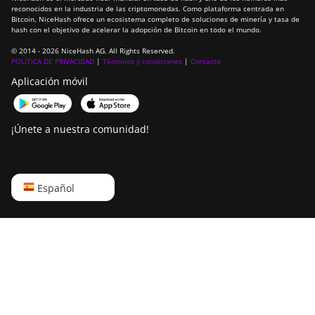
reconocidos en la industria de las criptomonedas. Como plataforma centrada en
Goldshell AL-BOX II
Bitcoin, NiceHash ofrece un ecosistema completo de soluciones de minería y tasa de
hash con el objetivo de acelerar la adopción de Bitcoin en todo el mundo.
Goldshell AL-BOX II Plus
© 2014 - 2026 NiceHash AG. All Rights Reserved.
Goldshell CK Lite
POLÍTICA DE PRIVACIDAD
|
Términos y condiciones
|
Contacto
Aplicación móvil
Goldshell CK-BOX
Goldshell CK-BOX II
¡Únete a nuestra comunidad!
Goldshell CK5
Goldshell CK6
English
Español
Goldshell CK6-SE
Русский
Goldshell E-DG1M
中文
Goldshell KA-BOX
Deutsch
Goldshell KA-BOX Pro
Português
Goldshell KD-BOX