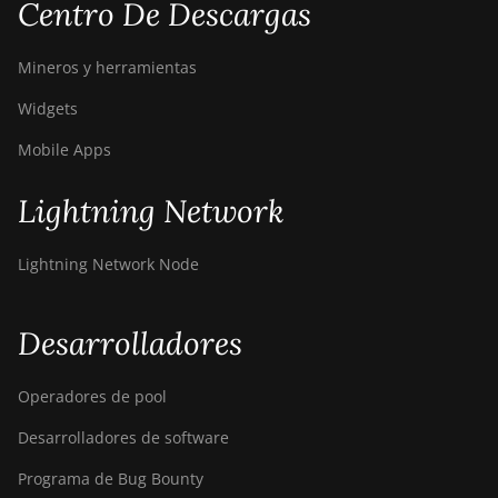
Canaan Avalon A16 (282Th)
Centro De Descargas
Canaan Avalon A16XP (300Th)
Mineros y herramientas
Canaan Avalon Made A1346
Widgets
Canaan Avalon Made A1366
Mobile Apps
Canaan Avalon Made A1446
Lightning Network
Canaan Avalon Made A1466
Canaan Avalon Mini 3
Lightning Network Node
Canaan Avalon Nano 3
Canaan Avalon Nano 3S
Desarrolladores
Canaan Avalon Q
Operadores de pool
Canaan Avalon Q
Desarrolladores de software
Canaan AvalonMiner 1047
Programa de Bug Bounty
Canaan AvalonMiner 1066