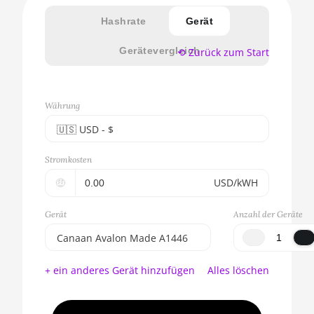
Hashrate
Gerät
Gerätevergleich
⟲ Zurück zum Start
Währung
🇺🇸ㅤ USD - $
🇪🇺ㅤ EUR - €
Stromkosten
🇺🇸ㅤ USD - $
🤑
USD/kWH
🇨🇳ㅤ CNY - CN¥
Gerät
Anzahl der Geräte
🇬🇧ㅤ GBP - £
Canaan Avalon Made A1446
🇷🇺ㅤ RUB
BITMAIN AntMiner S17e
+ ein anderes Gerät hinzufügen
Alles löschen
(64Th)
- - -
AMD CPU EPYC 7302
🇦🇪ㅤ AED