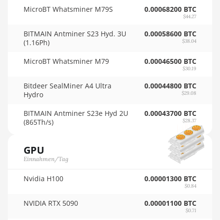
🇴🇲ㅤ OMR
MicroBT Whatsminer M79S
0.00068200 BTC
Auradine Teraflux AH3880
$44.27
🇵🇦ㅤ PAB - B/.
BITMAIN Antminer S23 Hyd. 3U
0.00058600 BTC
Auradine Teraflux AI2500
🇵🇪ㅤ PEN - S/.
(1.16Ph)
$38.04
Auradine Teraflux AI3680
🏳ㅤ PGK - K
MicroBT Whatsminer M79
0.00046500 BTC
$30.19
Auradine Teraflux AT1500
🇵🇭ㅤ PHP - ₱
Bitdeer SealMiner A4 Ultra
0.00044800 BTC
Auradine Teraflux AT2880
🇵🇰ㅤ PKR - PKRs
Hydro
$29.08
BITFURY B8
🇵🇱ㅤ PLN - zł
BITMAIN Antminer S23e Hyd 2U
0.00043700 BTC
(865Th/s)
$28.37
BITMAIN AntMiner AL1
🇵🇾ㅤ PYG - ₲
(16.6Th)
🇶🇦ㅤ QAR - QR
GPU
BITMAIN AntMiner D3
Einnahmen/Tag
🇷🇴ㅤ RON
BITMAIN AntMiner D5
Nvidia H100
0.00001300 BTC
🇷🇸ㅤ RSD - din.
$0.84
BITMAIN AntMiner K5
🇸🇦ㅤ SAR - SR
NVIDIA RTX 5090
0.00001100 BTC
BITMAIN AntMiner K7
$0.71
🇸🇧ㅤ SBD - $