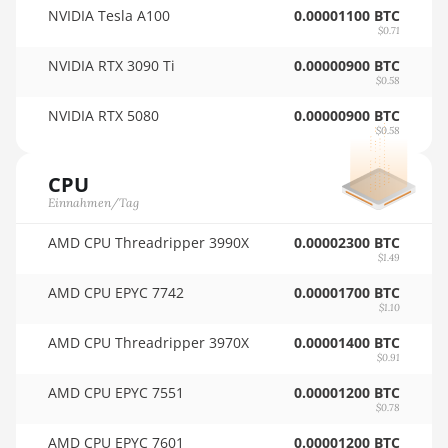
BITMAIN AntMiner KA3
NVIDIA Tesla A100
0.00001100 BTC
🏳ㅤ SCR - SR
$0.71
BITMAIN AntMiner KS3 (8.3TH)
NVIDIA RTX 3090 Ti
0.00000900 BTC
🇸🇩ㅤ SDG
$0.58
BITMAIN AntMiner KS3 (9.4TH)
🇸🇪ㅤ SEK
NVIDIA RTX 5080
0.00000900 BTC
BITMAIN AntMiner KS5
$0.58
🇸🇬ㅤ SGD - S$
BITMAIN AntMiner KS5 Pro
CPU
🏳ㅤ SHP - £
BITMAIN AntMiner KS7
Einnahmen/Tag
🇸🇱ㅤ SLL - Le
BITMAIN AntMiner L11 (20Gh)
AMD CPU Threadripper 3990X
0.00002300 BTC
🇸🇴ㅤ SOS - Ssh
$1.49
BITMAIN AntMiner L11 Hyd.
AMD CPU EPYC 7742
🏳ㅤ SRD - $
0.00001700 BTC
2U (33Gh)
$1.10
🇸🇾ㅤ SYP - SY£
BITMAIN AntMiner L11 Hyd.
AMD CPU Threadripper 3970X
0.00001400 BTC
6U (33Gh)
$0.91
🇸🇿ㅤ SZL - L
BITMAIN AntMiner L11 Pro
AMD CPU EPYC 7551
0.00001200 BTC
🇹🇭ㅤ THB - ฿
(21Gh)
$0.78
🇹🇭ㅤ TJS - ЅМ
AMD CPU EPYC 7601
0.00001200 BTC
BITMAIN AntMiner L3 ++