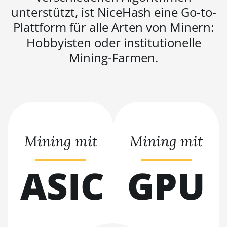
BITMAIN AntMiner S21 Pro
unterstützt, ist NiceHash eine Go-to-
BITMAIN AntMiner S21 XP
Plattform für alle Arten von Minern:
(270Th)
Hobbyisten oder institutionelle
BITMAIN AntMiner S21 XP Hyd
Mining-Farmen.
(473Th)
BITMAIN AntMiner S21 XP
Immersion (300Th)
BITMAIN AntMiner S21 XP+
Hyd (500Th)
Mining mit
Mining mit
BITMAIN AntMiner S21+
(216Th)
ASIC
GPU
BITMAIN AntMiner S21+ Hyd
(319Th)
BITMAIN AntMiner S21e XP
Hyd (430Th)