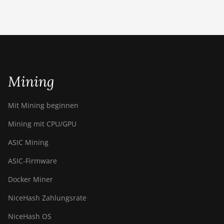
BITMAIN Antminer S23 Imm.
(442Th)
BITMAIN Antminer S23e Hyd
2U (865Th/s)
BITMAIN Antminer T19 Hydro
Mining
(145Th)
BITMAIN Antminer T19 Hydro
Mit Mining beginnen
(158Th)
Mining mit CPU/GPU
BITMAIN Antminer T21
(190TH)
ASIC Mining
Baikal BK-G28
ASIC-Firmware
Baikal Giant X10
Docker Miner
Baikal Giant+
NiceHash Zahlungsrate
Bitdeer SealMiner A2
NiceHash OS