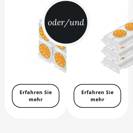
BITMAIN AntMiner S21e XP
Hyd 3U (860Th)
BITMAIN AntMiner S21j XP
oder/und
Hyd (495Th/s)
BITMAIN AntMiner S9
BITMAIN AntMiner S9 SE
BITMAIN AntMiner S9i
BITMAIN AntMiner S9j
BITMAIN AntMiner S9k
BITMAIN AntMiner T15
Erfahren Sie
Erfahren Sie
mehr
mehr
BITMAIN AntMiner T17
BITMAIN AntMiner T17+
BITMAIN AntMiner T17e