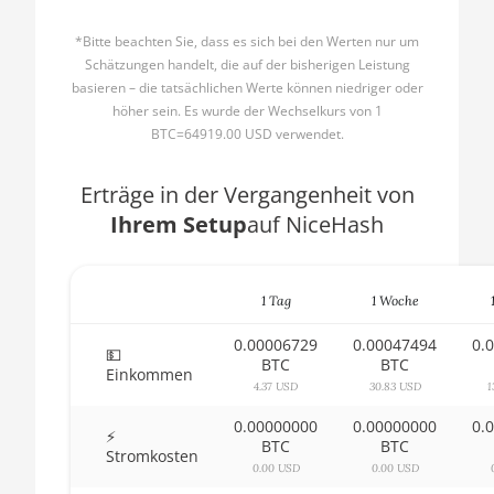
AMD CPU Ryzen 5 2600X
🇧🇬ㅤ BGN
*Bitte beachten Sie, dass es sich bei den Werten nur um
AMD CPU Ryzen 5 3500X
Schätzungen handelt, die auf der bisherigen Leistung
🇧🇭ㅤ BHD - BD
basieren – die tatsächlichen Werte können niedriger oder
AMD CPU Ryzen 5 3600
höher sein. Es wurde der Wechselkurs von 1
🇧🇮ㅤ BIF - FBu
BTC=64919.00 USD verwendet.
AMD CPU Ryzen 5 3600X
🇧🇲ㅤ BMD - $
AMD CPU Ryzen 5 3600XT
Erträge in der Vergangenheit von
🇧🇳ㅤ BND - BN$
Ihrem Setup
auf NiceHash
AMD CPU Ryzen 5 5600X
🇧🇴ㅤ BOB - Bs
AMD CPU Ryzen 5 7600X
🇧🇷ㅤ BRL - R$
1 Tag
1 Woche
AMD CPU Ryzen 7 1700
🏳ㅤ BSD - B$
0.00006729
0.00047494
0.
AMD CPU Ryzen 7 1700X
💵
🇧🇹ㅤ BTN - Nu.
BTC
BTC
Einkommen
AMD CPU Ryzen 7 1800X
4.37 USD
30.83 USD
1
🇧🇼ㅤ BWP
0.00000000
0.00000000
0.
AMD CPU Ryzen 7 2700
⚡
🇧🇾ㅤ BYN
BTC
BTC
Stromkosten
AMD CPU Ryzen 7 2700X
0.00 USD
0.00 USD
🇧🇿ㅤ BZD - BZ$