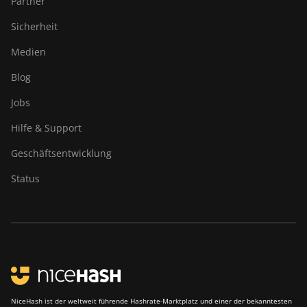
Partner
Canaan Creative Avalon 1246
Sicherheit
Canaan Creative Avalon 7
Medien
Canaan Creative Avalon 921
Blog
DesiweMiner K10Pro
Jobs
DesiweMiner K10Ultra
Hilfe & Support
DesiweMiner K9S
Geschäftsentwicklung
Ebang Ebit E12
Status
Ebang Ebit E12+
ElphaPex DG 1
ElphaPex DG 1 Lite
ElphaPex DG 1+
ElphaPex DG 1S
NiceHash ist der weltweit führende Hashrate-Marktplatz und einer der bekanntesten