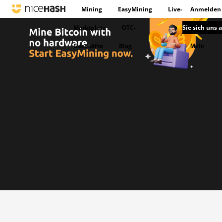
Mining
EasyMining
Live-
Anmelden
Marktplatz
OTC-
Sie sich uns 
Geschäfte
Blog
Mehr