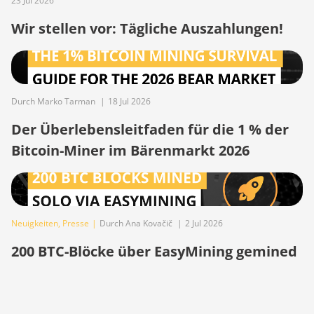
23 Jul 2026
BITMAIN Antminer S19j
Wir stellen vor: Tägliche Auszahlungen!
(100TH)
BITMAIN Antminer S19j (90Th)
BITMAIN Antminer S19j Pro
(96Th)
Durch Marko Tarman
|
18 Jul 2026
BITMAIN Antminer S19j XP
Der Überlebensleitfaden für die 1 % der
(151TH)
Bitcoin-Miner im Bärenmarkt 2026
BITMAIN Antminer S19k Pro
(120Th)
BITMAIN Antminer S23
(580Th)
Neuigkeiten
,
Presse
|
Durch Ana Kovačič
|
2 Jul 2026
BITMAIN Antminer S23 Hyd.
200 BTC-Blöcke über EasyMining gemined
(580Th)
BITMAIN Antminer S23 Hyd.
3U (1.16Ph)