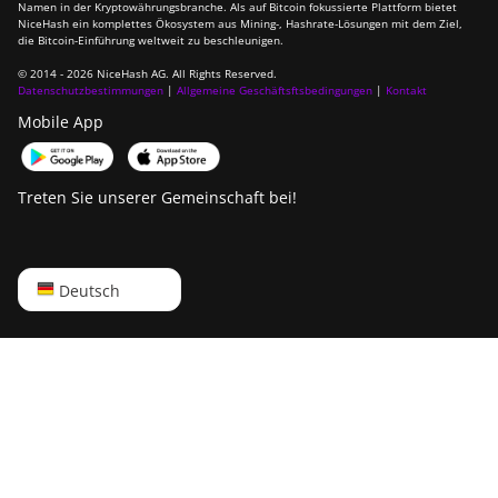
ElphaPex DG Home 1
Namen in der Kryptowährungsbranche. Als auf Bitcoin fokussierte Plattform bietet
NiceHash ein komplettes Ökosystem aus Mining-, Hashrate-Lösungen mit dem Ziel,
die Bitcoin-Einführung weltweit zu beschleunigen.
ElphaPex DG Hydro 1
© 2014 - 2026 NiceHash AG. All Rights Reserved.
ElphaPex DG2
Datenschutzbestimmungen
|
Allgemeine Geschäftsftsbedingungen
|
Kontakt
Mobile App
ElphaPex DG2+
FusionSilicon X2
Treten Sie unserer Gemeinschaft bei!
FusionSilicon X7
Goldshell AL-BOX
English
Deutsch
Goldshell AL-BOX II
Русский
Goldshell AL-BOX II Plus
中文
Goldshell CK Lite
Deutsch
Goldshell CK-BOX
Português
Goldshell CK-BOX II
Español