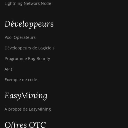
Bitdeer SealMiner DL1 Hydro
Lightning Network Node
Bitmain Antminer AL1
Développeurs
Canaan Avalon A15-194T
Canaan Avalon A1566
Pool Opérateurs
Canaan Avalon A1566I
Développeurs de Logiciels
Canaan Avalon A15XP-206T
Programme Bug Bounty
Canaan Avalon A16 (282Th)
APIs
Canaan Avalon A16XP (300Th)
Exemple de code
Canaan Avalon Made A1346
EasyMining
Canaan Avalon Made A1366
Canaan Avalon Made A1446
À propos de EasyMining
Canaan Avalon Made A1466
Offres OTC