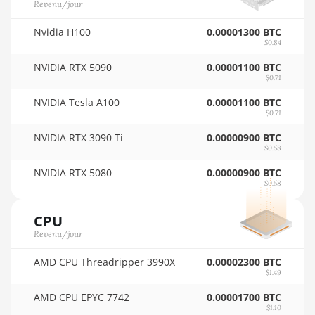
Revenu/jour
🇵🇾ㅤ PYG - ₲
Auradine Teraflux AI3680
🇶🇦ㅤ QAR - QR
Nvidia H100
0.00001300 BTC
Auradine Teraflux AT1500
$0.84
🇷🇴ㅤ RON
NVIDIA RTX 5090
0.00001100 BTC
Auradine Teraflux AT2880
$0.71
🇷🇸ㅤ RSD - din.
BITFURY B8
NVIDIA Tesla A100
0.00001100 BTC
🇸🇦ㅤ SAR - SR
$0.71
BITMAIN AntMiner AL1
🇸🇧ㅤ SBD - $
(16.6Th)
NVIDIA RTX 3090 Ti
0.00000900 BTC
$0.58
🏳ㅤ SCR - SR
BITMAIN AntMiner D3
NVIDIA RTX 5080
0.00000900 BTC
$0.58
🇸🇩ㅤ SDG
BITMAIN AntMiner D5
🇸🇪ㅤ SEK
BITMAIN AntMiner K5
CPU
Revenu/jour
🇸🇬ㅤ SGD - S$
BITMAIN AntMiner K7
AMD CPU Threadripper 3990X
0.00002300 BTC
🏳ㅤ SHP - £
BITMAIN AntMiner KA3
$1.49
🇸🇱ㅤ SLL - Le
BITMAIN AntMiner KS3
AMD CPU EPYC 7742
0.00001700 BTC
(8.3TH)
$1.10