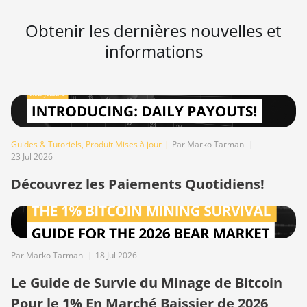
BITMAIN AntMiner Z11e
Obtenir les dernières nouvelles et
informations
BITMAIN AntMiner Z11j
BITMAIN AntMiner Z15
BITMAIN AntMiner Z15 Pro
BITMAIN AntMiner Z15e
Guides & Tutoriels
,
Produit Mises à jour
|
Par Marko Tarman
|
BITMAIN AntMiner Z15j
23 Jul 2026
BITMAIN Antminer S19 Hyd.
Découvrez les Paiements Quotidiens!
(152Th)
BITMAIN Antminer S19 Hydro
(158Th)
BITMAIN Antminer S19 XP
Par Marko Tarman
|
18 Jul 2026
Hyd (255Th)
Le Guide de Survie du Minage de Bitcoin
BITMAIN Antminer S19j
Pour le 1% En Marché Baissier de 2026