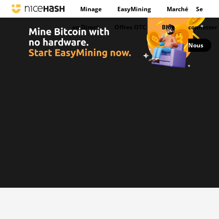
Minage
EasyMining
Marché
Se
en Direct
Offres OTC
Blog
connecter
Nous