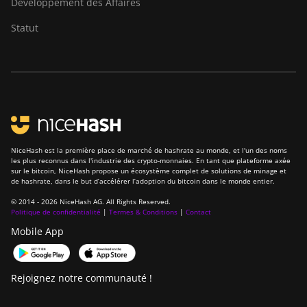
Développement des Affaires
Canaan Creative Avalon 7
Statut
Canaan Creative Avalon 921
DesiweMiner K10Pro
DesiweMiner K10Ultra
DesiweMiner K9S
Ebang Ebit E12
NiceHash est la première place de marché de hashrate au monde, et l'un des noms
les plus reconnus dans l'industrie des crypto-monnaies. En tant que plateforme axée
Ebang Ebit E12+
sur le bitcoin, NiceHash propose un écosystème complet de solutions de minage et
de hashrate, dans le but d’accélérer l’adoption du bitcoin dans le monde entier.
ElphaPex DG 1
© 2014 - 2026 NiceHash AG. All Rights Reserved.
Politique de confidentialité
|
Termes & Conditions
|
Contact
ElphaPex DG 1 Lite
Mobile App
ElphaPex DG 1+
ElphaPex DG 1S
Rejoignez notre communauté !
ElphaPex DG Home 1