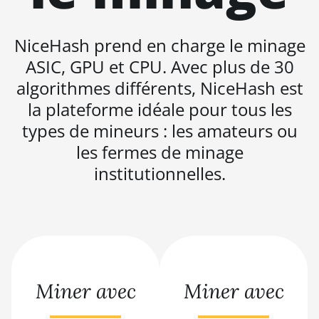
BITMAIN AntMiner S19j Pro
(100Th)
NiceHash prend en charge le minage
BITMAIN AntMiner S19j Pro
(104Th)
ASIC, GPU et CPU. Avec plus de 30
algorithmes différents, NiceHash est
BITMAIN AntMiner S19j Pro+
(120Th)
la plateforme idéale pour tous les
types de mineurs : les amateurs ou
BITMAIN AntMiner S19j Pro++
(125Th)
les fermes de minage
institutionnelles.
BITMAIN AntMiner S21
(200Th)
BITMAIN AntMiner S21 Hyd.
(335Th)
BITMAIN AntMiner S21
Immersion (301Th)
Miner avec
Miner avec
BITMAIN AntMiner S21 Pro