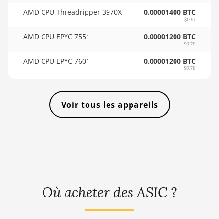
🇸🇴ㅤ SOS - Ssh
AMD CPU Threadripper 3970X
BITMAIN AntMiner KS3
0.00001400 BTC
🏳ㅤ SRD - $
$0.91
(9.4TH)
AMD CPU EPYC 7551
0.00001200 BTC
🇸🇾ㅤ SYP - SY£
BITMAIN AntMiner KS5
$0.78
🇸🇿ㅤ SZL - L
BITMAIN AntMiner KS5 Pro
AMD CPU EPYC 7601
0.00001200 BTC
$0.78
🇹🇭ㅤ THB - ฿
BITMAIN AntMiner KS7
🇹🇭ㅤ TJS - ЅМ
BITMAIN AntMiner L11 (20Gh)
Voir tous les appareils
🏳ㅤ TMT - m
BITMAIN AntMiner L11 Hyd.
2U (33Gh)
🇹🇳ㅤ TND - DT
BITMAIN AntMiner L11 Hyd.
🇹🇷ㅤ TRY - TL
6U (33Gh)
🇹🇹ㅤ TTD - TT$
BITMAIN AntMiner L11 Pro
(21Gh)
🇹🇼ㅤ TWD - NT$
Où acheter des ASIC ?
BITMAIN AntMiner L3 ++
🇹🇿ㅤ TZS - TSh
BITMAIN AntMiner L3+
🇺🇦ㅤ UAH - ₴