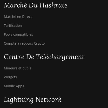
Marché Du Hashrate
Bitdeer SealMiner A2 Pro Air
Bitdeer SealMiner A2 Pro Hyd
Marché en Direct
Bitdeer SealMiner A3 Air
Tarification
Bitdeer SealMiner A3 Hydro
Pools compatibles
Bitdeer SealMiner A3 Pro Air
Compte à rebours Crypto
Bitdeer SealMiner A3 Pro
Centre De Téléchargement
Hydro
Bitdeer SealMiner A4 Pro Air
Mineurs et outils
Bitdeer SealMiner A4 Pro
Widgets
Hydro
Mobile Apps
Bitdeer SealMiner A4 Ultra
Hydro
Lightning Network
Bitdeer SealMiner DL1 Air