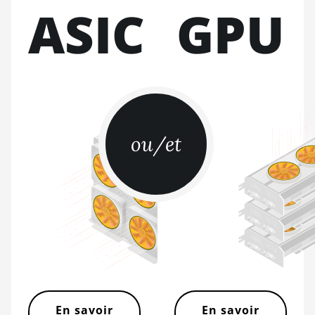
BITMAIN AntMiner S21 XP
ASIC
GPU
(270Th)
BITMAIN AntMiner S21 XP
Hyd (473Th)
BITMAIN AntMiner S21 XP
Immersion (300Th)
BITMAIN AntMiner S21 XP+
Hyd (500Th)
ou/et
BITMAIN AntMiner S21+
(216Th)
BITMAIN AntMiner S21+ Hyd
(319Th)
BITMAIN AntMiner S21e XP
Hyd (430Th)
BITMAIN AntMiner S21e XP
Hyd 3U (860Th)
En savoir
En savoir