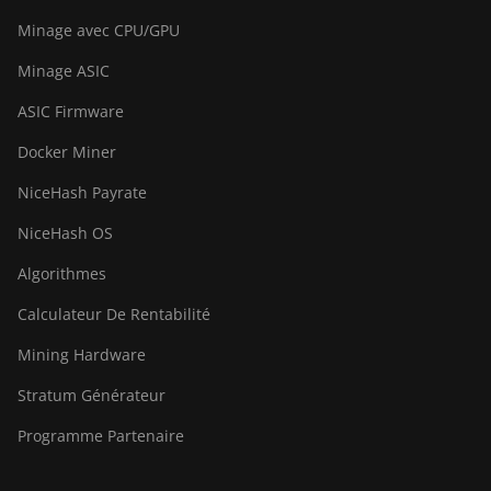
(442Th)
Minage avec CPU/GPU
BITMAIN Antminer S23e Hyd
Minage ASIC
2U (865Th/s)
ASIC Firmware
BITMAIN Antminer T19 Hydro
(145Th)
Docker Miner
BITMAIN Antminer T19 Hydro
NiceHash Payrate
(158Th)
NiceHash OS
BITMAIN Antminer T21
Algorithmes
(190TH)
Calculateur De Rentabilité
Baikal BK-G28
Mining Hardware
Baikal Giant X10
Stratum Générateur
Baikal Giant+
Programme Partenaire
Bitdeer SealMiner A2
Bitdeer SealMiner A2 Hyd