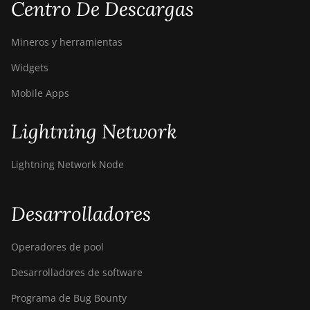
Centro De Descargas
Bitdeer SealMiner DL1 Hydro
Bitmain Antminer AL1
Mineros y herramientas
Canaan Avalon A15-194T
Widgets
Canaan Avalon A1566
Mobile Apps
Canaan Avalon A1566I
Lightning Network
Canaan Avalon A15XP-206T
Canaan Avalon A16 (282Th)
Lightning Network Node
Canaan Avalon A16XP (300Th)
Desarrolladores
Canaan Avalon Made A1346
Canaan Avalon Made A1366
Operadores de pool
Canaan Avalon Made A1446
Desarrolladores de software
Canaan Avalon Made A1466
Programa de Bug Bounty