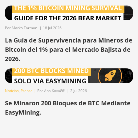
(100TH)
BITMAIN Antminer S19j
(90Th)
Por Marko Tarman
|
18 Jul 2026
BITMAIN Antminer S19j Pro
(96Th)
La Guía de Supervivencia para Mineros de
BITMAIN Antminer S19j XP
Bitcoin del 1% para el Mercado Bajista de
(151TH)
2026.
BITMAIN Antminer S19k Pro
(120Th)
BITMAIN Antminer S23
(580Th)
Noticias
,
Prensa
|
Por Ana Kovačič
|
2 Jul 2026
BITMAIN Antminer S23 Hyd.
Se Minaron 200 Bloques de BTC Mediante
(580Th)
EasyMining.
BITMAIN Antminer S23 Hyd.
3U (1.16Ph)
BITMAIN Antminer S23 Imm.