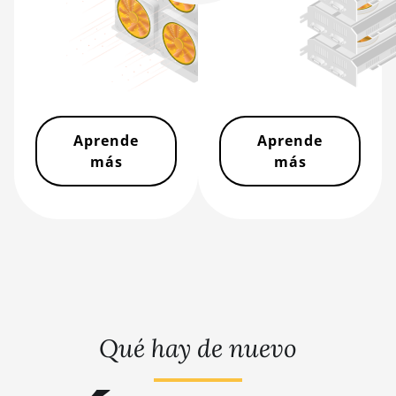
BITMAIN AntMiner S21j XP
Hyd (495Th/s)
BITMAIN AntMiner S9
BITMAIN AntMiner S9 SE
BITMAIN AntMiner S9i
Aprende
Aprende
más
más
BITMAIN AntMiner S9j
BITMAIN AntMiner S9k
BITMAIN AntMiner T15
BITMAIN AntMiner T17
BITMAIN AntMiner T17+
BITMAIN AntMiner T17e
Qué hay de nuevo
BITMAIN AntMiner T9+
BITMAIN AntMiner Z11