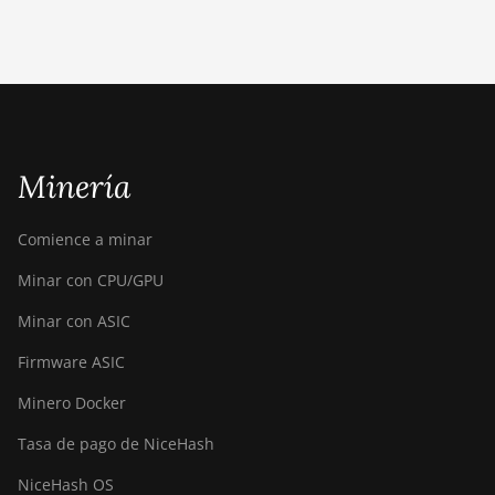
(442Th)
BITMAIN Antminer S23e Hyd
2U (865Th/s)
BITMAIN Antminer T19 Hydro
(145Th)
Minería
BITMAIN Antminer T19 Hydro
(158Th)
Comience a minar
BITMAIN Antminer T21
(190TH)
Minar con CPU/GPU
Baikal BK-G28
Minar con ASIC
Baikal Giant X10
Firmware ASIC
Baikal Giant+
Minero Docker
Bitdeer SealMiner A2
Tasa de pago de NiceHash
Bitdeer SealMiner A2 Hyd
NiceHash OS