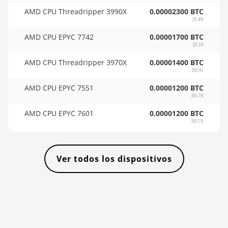
🇸🇴ㅤ SOS - Ssh
AMD CPU Threadripper 3990X
0.00002300 BTC
BITMAIN AntMiner KS3
🏳ㅤ SRD - $
$1.49
(9.4TH)
AMD CPU EPYC 7742
0.00001700 BTC
🇸🇾ㅤ SYP - SY£
BITMAIN AntMiner KS5
$1.10
🇸🇿ㅤ SZL - L
BITMAIN AntMiner KS5 Pro
AMD CPU Threadripper 3970X
0.00001400 BTC
$0.91
🇹🇭ㅤ THB - ฿
BITMAIN AntMiner KS7
AMD CPU EPYC 7551
0.00001200 BTC
🇹🇭ㅤ TJS - ЅМ
$0.78
BITMAIN AntMiner L11 (20Gh)
AMD CPU EPYC 7601
0.00001200 BTC
🏳ㅤ TMT - m
BITMAIN AntMiner L11 Hyd.
$0.78
2U (33Gh)
🇹🇳ㅤ TND - DT
BITMAIN AntMiner L11 Hyd.
🇹🇷ㅤ TRY - TL
6U (33Gh)
Ver todos los dispositivos
🇹🇹ㅤ TTD - TT$
BITMAIN AntMiner L11 Pro
(21Gh)
🇹🇼ㅤ TWD - NT$
BITMAIN AntMiner L3 ++
🇹🇿ㅤ TZS - TSh
BITMAIN AntMiner L3+
🇺🇦ㅤ UAH - ₴