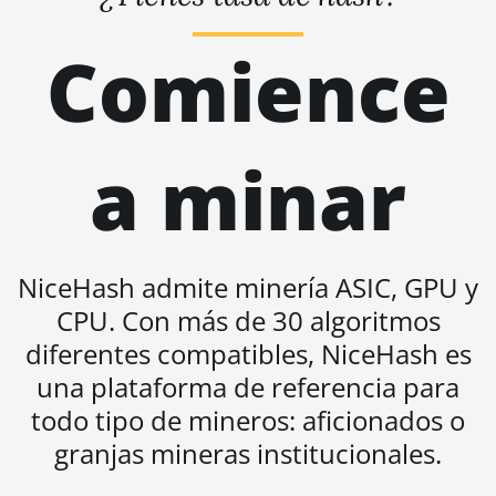
BITMAIN AntMiner S19j Pro
(100Th)
Comience
BITMAIN AntMiner S19j Pro
(104Th)
BITMAIN AntMiner S19j Pro+
a minar
(120Th)
BITMAIN AntMiner S19j Pro++
(125Th)
BITMAIN AntMiner S21
NiceHash admite minería ASIC, GPU y
(200Th)
CPU. Con más de 30 algoritmos
BITMAIN AntMiner S21 Hyd.
diferentes compatibles, NiceHash es
(335Th)
una plataforma de referencia para
BITMAIN AntMiner S21
todo tipo de mineros: aficionados o
Immersion (301Th)
granjas mineras institucionales.
BITMAIN AntMiner S21 Pro