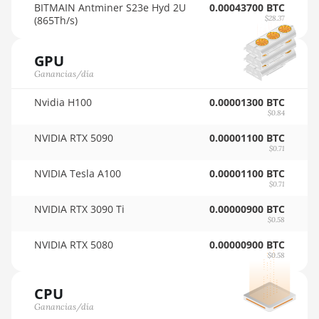
🇵🇾ㅤ PYG - ₲
BITMAIN Antminer S23e Hyd 2U
0.00043700 BTC
Auradine Teraflux AI3680
(865Th/s)
$28.37
🇶🇦ㅤ QAR - QR
Auradine Teraflux AT1500
GPU
🇷🇴ㅤ RON
Auradine Teraflux AT2880
Ganancias/día
🇷🇸ㅤ RSD - din.
BITFURY B8
Nvidia H100
0.00001300 BTC
🇸🇦ㅤ SAR - SR
$0.84
BITMAIN AntMiner AL1
🇸🇧ㅤ SBD - $
(16.6Th)
NVIDIA RTX 5090
0.00001100 BTC
$0.71
🏳ㅤ SCR - SR
BITMAIN AntMiner D3
NVIDIA Tesla A100
0.00001100 BTC
$0.71
🇸🇩ㅤ SDG
BITMAIN AntMiner D5
NVIDIA RTX 3090 Ti
0.00000900 BTC
🇸🇪ㅤ SEK
BITMAIN AntMiner K5
$0.58
🇸🇬ㅤ SGD - S$
BITMAIN AntMiner K7
NVIDIA RTX 5080
0.00000900 BTC
$0.58
🏳ㅤ SHP - £
BITMAIN AntMiner KA3
CPU
🇸🇱ㅤ SLL - Le
BITMAIN AntMiner KS3
Ganancias/día
(8.3TH)