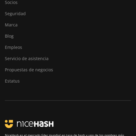
Socios
Canaan Creative Avalon 7
Seguridad
Canaan Creative Avalon 921
Marca
DesiweMiner K10Pro
Blog
DesiweMiner K10Ultra
Empleos
DesiweMiner K9S
Servicio de asistencia
Ebang Ebit E12
Propuestas de negocios
Ebang Ebit E12+
Estatus
ElphaPex DG 1
ElphaPex DG 1 Lite
ElphaPex DG 1+
ElphaPex DG 1S
ElphaPex DG Home 1
NiceHash es el mercado líder mundial en tasa de hash y uno de los nombres más