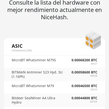
Consulte la lista del hardware con
🇳🇬ㅤ NGN - ₦
AMD RX 7900 XT 20GB
mejor rendimiento actualmente en
🇳🇮ㅤ NIO - C$
NiceHash.
AMD RX 7900 XTX 24GB
🇳🇴ㅤ NOK - Nkr
AMD RX 9070
🇳🇵ㅤ NPR - NPRs
AMD RX 9070 GRE
🇳🇿ㅤ NZD - NZ$
AMD RX 9070 XT
ASIC
🇴🇲ㅤ OMR
Ganancias/día
AMD RX Vega 56
🇵🇦ㅤ PAB - B/.
MicroBT Whatsminer M79S
0.00068200 BTC
AMD RX Vega 64
$44.27
🇵🇪ㅤ PEN - S/.
AMD Radeon Pro VII
BITMAIN Antminer S23 Hyd. 3U
0.00058600 BTC
🏳ㅤ PGK - K
(1.16Ph)
$38.04
AMD Radeon VII
🇵🇭ㅤ PHP - ₱
MicroBT Whatsminer M79
0.00046500 BTC
AMD Vega Frontier Edition
$30.19
🇵🇰ㅤ PKR - PKRs
Auradine Teraflux AH3880
Bitdeer SealMiner A4 Ultra
0.00044800 BTC
🇵🇱ㅤ PLN - zł
Hydro
$29.08
Auradine Teraflux AI2500