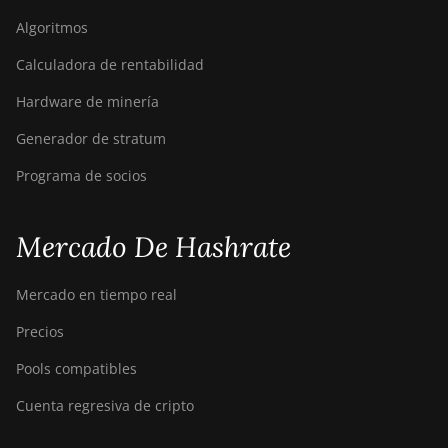
Bitdeer SealMiner A2 Pro Air
Algoritmos
Bitdeer SealMiner A2 Pro Hyd
Calculadora de rentabilidad
Bitdeer SealMiner A3 Air
Hardware de minería
Bitdeer SealMiner A3 Hydro
Generador de stratum
Bitdeer SealMiner A3 Pro Air
Programa de socios
Bitdeer SealMiner A3 Pro
Hydro
Mercado De Hashrate
Bitdeer SealMiner A4 Pro Air
Mercado en tiempo real
Bitdeer SealMiner A4 Pro
Hydro
Precios
Bitdeer SealMiner A4 Ultra
Pools compatibles
Hydro
Cuenta regresiva de cripto
Bitdeer SealMiner DL1 Air