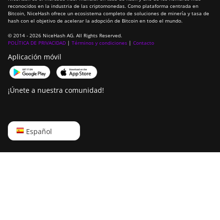
reconocidos en la industria de las criptomonedas. Como plataforma centrada en
ElphaPex DG Hydro 1
Bitcoin, NiceHash ofrece un ecosistema completo de soluciones de minería y tasa de
hash con el objetivo de acelerar la adopción de Bitcoin en todo el mundo.
ElphaPex DG2
© 2014 - 2026 NiceHash AG. All Rights Reserved.
POLÍTICA DE PRIVACIDAD
|
Términos y condiciones
|
Contacto
ElphaPex DG2+
Aplicación móvil
FusionSilicon X2
FusionSilicon X7
¡Únete a nuestra comunidad!
Goldshell AL-BOX
Goldshell AL-BOX II
English
Español
Goldshell AL-BOX II Plus
Русский
Goldshell CK Lite
中文
Goldshell CK-BOX
Deutsch
Goldshell CK-BOX II
Português
Goldshell CK5