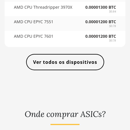
BITMAIN AntMiner KS3
🇹🇭ㅤ THB - ฿
AMD CPU Threadripper 3970X
0.00001300 BTC
(9.4TH)
$0.84
🇹🇭ㅤ TJS - ЅМ
AMD CPU EPYC 7551
BITMAIN AntMiner KS5
0.00001200 BTC
🏳ㅤ TMT - m
$0.78
BITMAIN AntMiner KS5
AMD CPU EPYC 7601
0.00001200 BTC
🇹🇳ㅤ TND - DT
Pro
$0.78
🇹🇷ㅤ TRY - TL
BITMAIN AntMiner KS7
🇹🇹ㅤ TTD - TT$
BITMAIN AntMiner L11
Ver todos os dispositivos
(20Gh)
🇹🇼ㅤ TWD - NT$
BITMAIN AntMiner L11
🇹🇿ㅤ TZS - TSh
Hyd. 2U (33Gh)
🇺🇦ㅤ UAH - ₴
BITMAIN AntMiner L11
Hyd. 6U (33Gh)
🇺🇬ㅤ UGX - USh
BITMAIN AntMiner L11
Onde comprar ASICs?
🇺🇾ㅤ UYU - $U
Pro (21Gh)
🇺🇿ㅤ UZS
BITMAIN AntMiner L3 ++