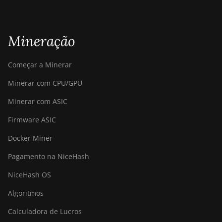
BITMAIN Antminer S23
(580Th)
BITMAIN Antminer S23
Mineração
Hyd. (580Th)
BITMAIN Antminer S23
Começar a Minerar
Hyd. 3U (1.16Ph)
Minerar com CPU/GPU
BITMAIN Antminer S23
Imm. (442Th)
Minerar com ASIC
BITMAIN Antminer S23e
Firmware ASIC
Hyd 2U (865Th/s)
Docker Miner
BITMAIN Antminer T19
Pagamento na NiceHash
Hydro (145Th)
NiceHash OS
BITMAIN Antminer T19
Hydro (158Th)
Algoritmos
BITMAIN Antminer T21
Calculadora de Lucros
(190TH)