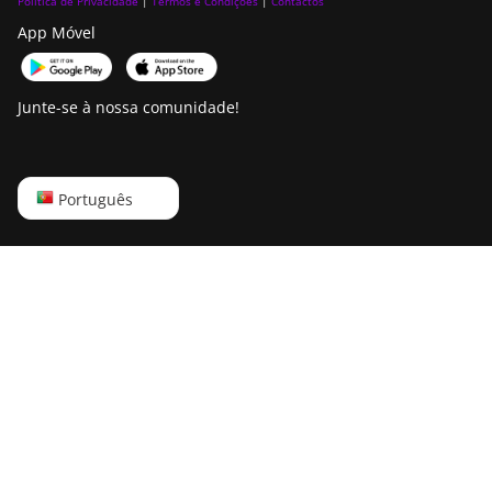
Política de Privacidade
|
Termos e Condições
|
Contactos
Canaan Creative Avalon
App Móvel
1166 Pro
Canaan Creative Avalon
Junte-se à nossa comunidade!
1246
Canaan Creative Avalon 7
Canaan Creative Avalon
English
Português
921
Русский
DesiweMiner K10Pro
中文
DesiweMiner K10Ultra
Deutsch
DesiweMiner K9S
Português
Ebang Ebit E12
Español
Ebang Ebit E12+
Français
ElphaPex DG 1
日本語