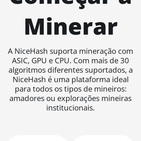
BITMAIN AntMiner S19
Minerar
XP Hyd 3U (512Th)
BITMAIN AntMiner S19
XP+ Hyd (279Th)
BITMAIN AntMiner S19j
A NiceHash suporta mineração com
Pro (100Th)
ASIC, GPU e CPU. Com mais de 30
BITMAIN AntMiner S19j
algoritmos diferentes suportados, a
Pro (104Th)
NiceHash é uma plataforma ideal
BITMAIN AntMiner S19j
para todos os tipos de mineiros:
Pro+ (120Th)
amadores ou explorações mineiras
BITMAIN AntMiner S19j
institucionais.
Pro++ (125Th)
BITMAIN AntMiner S21
(200Th)
BITMAIN AntMiner S21