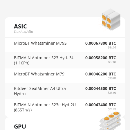
AMD RX 9070
🇳🇿ㅤ NZD - NZ$
AMD RX 9070 GRE
🇴🇲ㅤ OMR
AMD RX 9070 XT
ASIC
🇵🇦ㅤ PAB - B/.
Ganhos/dia
AMD RX Vega 56
🇵🇪ㅤ PEN - S/.
MicroBT Whatsminer M79S
0.00067800 BTC
AMD RX Vega 64
$44.05
🏳ㅤ PGK - K
AMD Radeon Pro VII
BITMAIN Antminer S23 Hyd. 3U
0.00058200 BTC
🇵🇭ㅤ PHP - ₱
(1.16Ph)
$37.81
AMD Radeon VII
🇵🇰ㅤ PKR - PKRs
MicroBT Whatsminer M79
0.00046200 BTC
AMD Vega Frontier
$30.01
🇵🇱ㅤ PLN - zł
Edition
Bitdeer SealMiner A4 Ultra
0.00044500 BTC
🇵🇾ㅤ PYG - ₲
Hydro
$28.91
Auradine Teraflux
AH3880
🇶🇦ㅤ QAR - QR
BITMAIN Antminer S23e Hyd 2U
0.00043400 BTC
(865Th/s)
$28.19
Auradine Teraflux AI2500
🇷🇴ㅤ RON
Auradine Teraflux AI3680
GPU
🇷🇸ㅤ RSD - din.