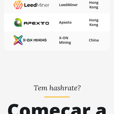
Hong
Pro
LeedMiner
Kong
BITMAIN AntMiner S17
Pro (50Th)
Hong
Apexto
Kong
BITMAIN AntMiner S17+
X-ON
BITMAIN AntMiner S19
China
Mining
BITMAIN AntMiner S19
Pro
BITMAIN AntMiner S19
Pro Hyd. (184Th)
BITMAIN AntMiner S19
Pro+ Hyd (198Th)
Tem hashrate?
BITMAIN AntMiner S19
Pro+ Hyd. (191Th)
Começar a
BITMAIN AntMiner S19
XP (140Th)