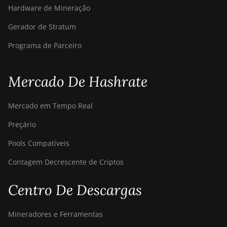
Hardware de Mineração
Baikal BK-G28
Gerador de Stratum
Baikal Giant X10
Programa de Parceiro
Baikal Giant+
Bitdeer SealMiner A2
Mercado De Hashrate
Bitdeer SealMiner A2
Hyd
Mercado em Tempo Real
Bitdeer SealMiner A2 Pro
Preçário
Air
Pools Compatíveis
Bitdeer SealMiner A2 Pro
Hyd
Contagem Decrescente de Criptos
Bitdeer SealMiner A3 Air
Centro De Descargas
Bitdeer SealMiner A3
Hydro
Mineradores e Ferramentas
Bitdeer SealMiner A3 Pro