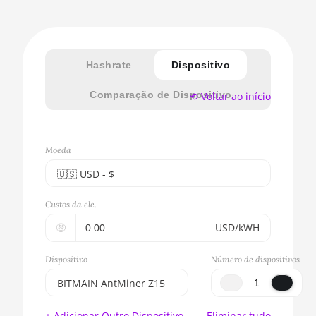
Hashrate
Dispositivo
Comparação de Dispositivo
⟲ Voltar ao início
Moeda
🇺🇸ㅤ USD - $
🇪🇺ㅤ EUR - €
Custos da ele.
🇺🇸ㅤ USD - $
🤑
USD/kWH
🇨🇳ㅤ CNY - CN¥
Dispositivo
Número de dispositivos
🇬🇧ㅤ GBP - £
BITMAIN AntMiner Z15
🇷🇺ㅤ RUB
BITMAIN AntMiner S17e
+ Adicionar Outro Dispositivo
Eliminar tudo