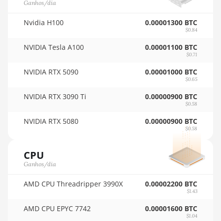
Ganhos/dia
Auradine Teraflux
🇸🇦ㅤ SAR - SR
AT1500
Nvidia H100
0.00001300 BTC
🇸🇧ㅤ SBD - $
$0.84
Auradine Teraflux
AT2880
NVIDIA Tesla A100
🏳ㅤ SCR - SR
0.00001100 BTC
$0.71
BITFURY B8
🇸🇩ㅤ SDG
NVIDIA RTX 5090
0.00001000 BTC
BITMAIN AntMiner AL1
$0.65
🇸🇪ㅤ SEK
(16.6Th)
NVIDIA RTX 3090 Ti
0.00000900 BTC
🇸🇬ㅤ SGD - S$
$0.58
BITMAIN AntMiner D3
🏳ㅤ SHP - £
NVIDIA RTX 5080
0.00000900 BTC
BITMAIN AntMiner D5
$0.58
🇸🇱ㅤ SLL - Le
BITMAIN AntMiner K5
CPU
🇸🇴ㅤ SOS - Ssh
BITMAIN AntMiner K7
Ganhos/dia
🏳ㅤ SRD - $
BITMAIN AntMiner KA3
AMD CPU Threadripper 3990X
0.00002200 BTC
$1.43
🇸🇾ㅤ SYP - SY£
BITMAIN AntMiner KS3
AMD CPU EPYC 7742
0.00001600 BTC
(8.3TH)
🇸🇿ㅤ SZL - L
$1.04