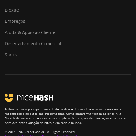
A1466
Blogue
Canaan Avalon Mini 3
Empregos
Canaan Avalon Nano 3
Ajuda & Apoio ao Cliente
Canaan Avalon Nano 3S
Desenvolvimento Comercial
Canaan Avalon Q
Status
Canaan Avalon Q
Canaan AvalonMiner
1047
Canaan AvalonMiner
1066
Canaan Creative Avalon
A NiceHash é o principal mercado de hashrate do mundo e um dos nomes mais
1126 Pro
reconhecidos no setor das criptomoedas. Como plataforma focada no bitcoin, a
NiceHash oferece um ecossistema completo de soluções de mineração e hashrate
para acelerar a adoção do bitcoin em todo o mundo.
Canaan Creative Avalon
1146 Pro
© 2014 - 2026 NiceHash AG. All Rights Reserved.