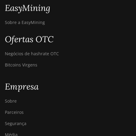
EasyMining
Canaan Avalon A1566
Canaan Avalon A1566I
Sobre a EasyMining
Canaan Avalon A15XP-
206T
Ofertas OTC
Canaan Avalon A16
(282Th)
Negócios de hashrate OTC
Canaan Avalon A16XP
Bitcoins Virgens
(300Th)
Canaan Avalon Made
Empresa
A1346
Canaan Avalon Made
Sobre
A1366
Parceiros
Canaan Avalon Made
Segurança
A1446
Média
Canaan Avalon Made