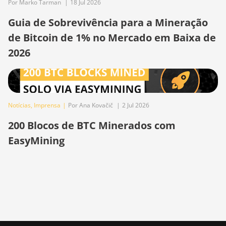
Por Marko Tarman
|
18 Jul 2026
Hyd. (152Th)
Guia de Sobrevivência para a Mineração
BITMAIN Antminer S19
Hydro (158Th)
de Bitcoin de 1% no Mercado em Baixa de
2026
BITMAIN Antminer S19
XP Hyd (255Th)
BITMAIN Antminer S19j
(100TH)
Notícias
,
Imprensa
|
Por Ana Kovačič
|
2 Jul 2026
BITMAIN Antminer S19j
(90Th)
200 Blocos de BTC Minerados com
EasyMining
BITMAIN Antminer S19j
Pro (96Th)
BITMAIN Antminer S19j
XP (151TH)
BITMAIN Antminer S19k
Pro (120Th)