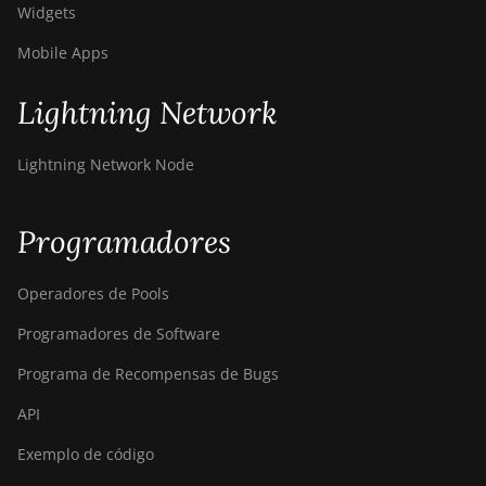
Air
Widgets
Bitdeer SealMiner A3 Pro
Mobile Apps
Hydro
Lightning Network
Bitdeer SealMiner A4 Pro
Air
Lightning Network Node
Bitdeer SealMiner A4 Pro
Hydro
Programadores
Bitdeer SealMiner A4
Ultra Hydro
Operadores de Pools
Bitdeer SealMiner DL1
Air
Programadores de Software
Bitdeer SealMiner DL1
Programa de Recompensas de Bugs
Hydro
API
Bitmain Antminer AL1
Exemplo de código
Canaan Avalon A15-194T