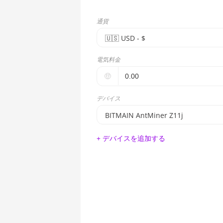
通貨
🇺🇸ㅤ USD - $
🇪🇺ㅤ EUR - €
電気料金
🇺🇸ㅤ USD - $
🤑
🇨🇳ㅤ CNY - CN¥
デバイス
🇬🇧ㅤ GBP - £
BITMAIN AntMiner Z11j
🇷🇺ㅤ RUB
BITMAIN AntMiner S17e (64Th)
+ デバイスを追加する
- - -
AMD CPU EPYC 7302
🇦🇪ㅤ AED
AMD CPU EPYC 7352
🇦🇫ㅤ AFN - Af
AMD CPU EPYC 7402
🇦🇱ㅤ ALL
AMD CPU EPYC 7402P
🇦🇲ㅤ AMD