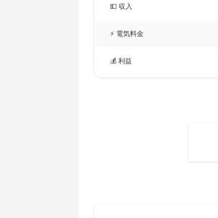
AMD CPU Ryzen 5 3600X
💵 収入
🇧🇲ㅤ BMD - $
AMD CPU Ryzen 5 3600XT
🇧🇳ㅤ BND - BN$
⚡ 電気料金
AMD CPU Ryzen 5 5600X
🇧🇴ㅤ BOB - Bs
AMD CPU Ryzen 5 7600X
💰 利益
🇧🇷ㅤ BRL - R$
AMD CPU Ryzen 7 1700
🏳ㅤ BSD - B$
AMD CPU Ryzen 7 1700X
🇧🇹ㅤ BTN - Nu.
AMD CPU Ryzen 7 1800X
🇧🇼ㅤ BWP
AMD CPU Ryzen 7 2700
🇧🇾ㅤ BYN
AMD CPU Ryzen 7 2700X
🇧🇿ㅤ BZD - BZ$
AMD CPU Ryzen 7 3700X
🇨🇦ㅤ CAD - CA$
AMD CPU Ryzen 7 3800X
🇨🇩ㅤ CDF
AMD CPU Ryzen 7 3800XT
🇨🇭ㅤ CHF
AMD CPU Ryzen 7 5700G