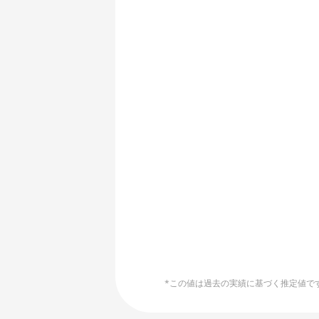
🏳ㅤ HTG - G
AMD R9 Fury Nano
🇭🇺ㅤ HUF - Ft
AMD RX 460 4GB
🇮🇩ㅤ IDR - Rp
AMD RX 470 4GB
🇮🇱ㅤ ILS - ₪
AMD RX 470 8GB
End of interactive chart.
🇮🇳ㅤ INR - Rs
AMD RX 480 8GB
🇮🇶ㅤ IQD
AMD RX 550 4GB
🇮🇷ㅤ IRR
AMD RX 5500 XT 4GB
🇮🇸ㅤ ISK - Ikr
AMD RX 5500 XT 8GB
🇯🇲ㅤ JMD - J$
AMD RX 5600
🇯🇴ㅤ JOD - JD
AMD RX 5600 XT 6GB
🇯🇵ㅤ JPY - ¥
AMD RX 570 16GB
*この値は過去の実績に基づく推定値です。
🏳ㅤ KGS - сом
AMD RX 570 4GB