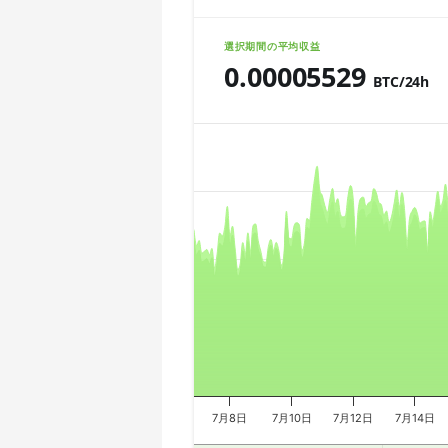
🇨🇱ㅤ CLP - CL$
AMD CPU Ryzen 7 5800X
選択期間の平均収益
🇨🇴ㅤ COP - CO$
0.00005529
AMD CPU Ryzen 7 5800X3D
BTC/24h
🇨🇷ㅤ CRC - ₡
AMD CPU Ryzen 7 7800X3D
Chart
🏳ㅤ CUC - $
AMD CPU Ryzen 9 3900X
🇨🇻ㅤ CVE - CV$
AMD CPU Ryzen 9 3900XT
Combination chart with 3 data series.
🇨🇿ㅤ CZK - Kč
The chart has 2 X axes displaying Tim
AMD CPU Ryzen 9 3950X
The chart has 3 Y axes displaying valu
🇩🇯ㅤ DJF - Fdj
AMD CPU Ryzen 9 5900X
🇩🇰ㅤ DKK - Dkr
AMD CPU Ryzen 9 5950X
🇩🇴ㅤ DOP - RD$
AMD CPU Ryzen 9 7900X
🇩🇿ㅤ DZD - DA
AMD CPU Ryzen 9 7950X
🇪🇬ㅤ EGP
AMD CPU Threadripper 1900X
7月8日
7月10日
7月12日
7月14日
🇪🇷ㅤ ERN - Nfk
AMD CPU Threadripper 1920X