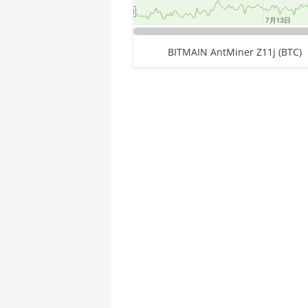
🇪🇹ㅤ ETB - Br
AMD CPU Threadripper 1950X
7月13日
7月13日
🏳ㅤ FJD - FJ$
AMD CPU Threadripper 2920X
End of interactive chart.
BITMAIN AntMiner Z11j (BTC)
🇫🇰ㅤ FKP - £
AMD CPU Threadripper 2950X
🇬🇪ㅤ GEL
AMD CPU Threadripper 2970WX
🇬🇭ㅤ GHS - GH₵
AMD CPU Threadripper 2990WX
Chart
🇬🇮ㅤ GIP - £
AMD CPU Threadripper 3960X
Pie chart with 1 slice.
🏳ㅤ GMD - D
AMD CPU Threadripper 3970X
🇬🇳ㅤ GNF - FG
AMD CPU Threadripper 3990X
🇬🇹ㅤ GTQ
AMD PRO W6800 32GB
🏳ㅤ GYD - GY$
AMD R9 380
🇭🇰ㅤ HKD - HK$
AMD R9 380X
🇭🇳ㅤ HNL
AMD R9 390