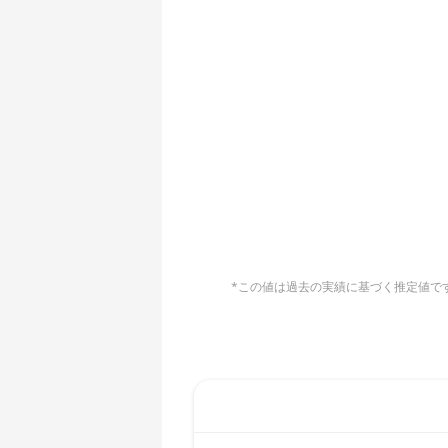
AMD CPU EPYC 7551
🇧🇶ㅤ ANG - ƒ
AMD CPU EPYC 7601
🇦🇴ㅤ AOA - Kz
AMD CPU EPYC 7742
🇦🇷ㅤ ARS - AR$
AMD CPU Ryzen 3 1300X
🇦🇺ㅤ AUD - AU$
AMD CPU Ryzen 5 1400
🏳ㅤ AWG - ƒ
AMD CPU Ryzen 5 1500X
🇦🇿ㅤ AZN - man.
AMD CPU Ryzen 5 1600
🇧🇦ㅤ BAM - KM
AMD CPU Ryzen 5 1600X
*この値は過去の実績に基づく推定値です。
🏳ㅤ BBD - Bds$
AMD CPU Ryzen 5 2600
🇧🇩ㅤ BDT - Tk
AMD CPU Ryzen 5 2600X
🇧🇬ㅤ BGN
AMD CPU Ryzen 5 3500X
🇧🇭ㅤ BHD - BD
AMD CPU Ryzen 5 3600
🇧🇮ㅤ BIF - FBu