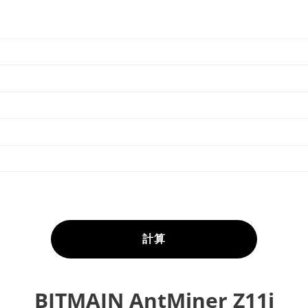
計算
BITMAIN AntMiner Z11j