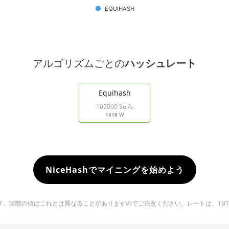
EQUIHASH
アルゴリズムごとの
ハッシュレート
Equihash
105000 Sol/s
1418 W
NiceHashでマイニングを始めよう
実際の値はこれとは異なることがありますのでご注意ください。レートは、1BTC ＝ 6