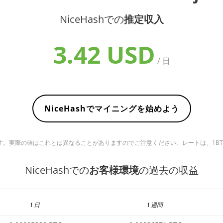
NiceHashでの
推定収入
3.42 USD
/ 日
NiceHashでマイニングを始めよう
実際の値はこれとは異なることがありますのでご注意ください。レートは、1BTC ＝ 6
NiceHashでの
お客様環境
の過去の収益
1 日
1 週間