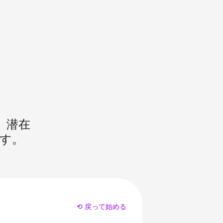
、潜在
す。
⟲ 戻って始める