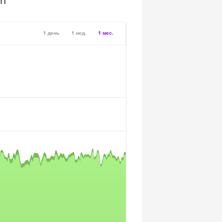
sh
1 день
1 нед.
1 мес.