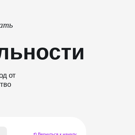
тать
льности
од от
ство
⟲ Вернуться к началу