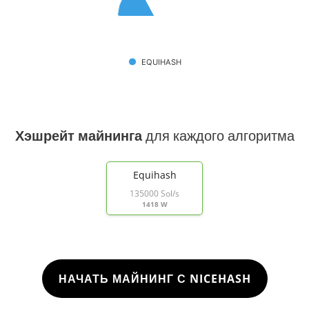
EQUIHASH
Хэшрейт майнинга
для каждого алгоритма
Equihash
135000 Sol/s
1418 W
НАЧАТЬ МАЙНИНГ С NICEHASH