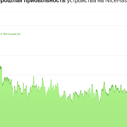
Прошлая прибыльность
устройства на NiceHa
го Интервала
e, and navigator-x-axis.
es, values, and navigator-y-axis.