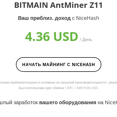
BITMAIN AntMiner Z11
Ваш приблиз. доход
с NiceHash
4.36 USD
/ День
НАЧАТЬ МАЙНИНГ С NICEHASH
я только приблизительные и основаны на прошлой производительности - реал
Был использован курс обмена 1 BTC = 64919.00 USD.
шлый заработок
вашего оборудования
на Nice