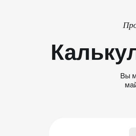
Про
Кальку
Вы м
май