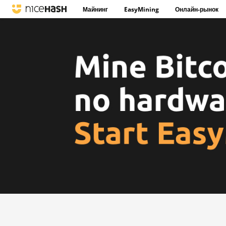
Майнинг
EasyMining
Онлайн-рынок