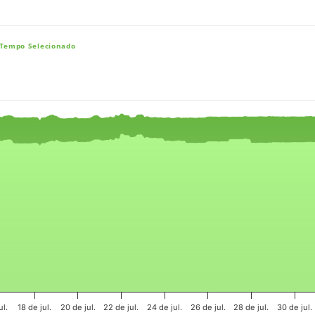
 Tempo Selecionado
e, and navigator-x-axis.
es, values, and navigator-y-axis.
ul.
18 de jul.
20 de jul.
22 de jul.
24 de jul.
26 de jul.
28 de jul.
30 de jul.