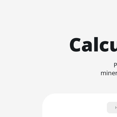
Calc
P
miner