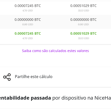
0.00007245 BTC
0.00051029 BTC
4.70 USD
33.13 USD
0.00000000 BTC
0.00000000 BTC
0.00 USD
0.00 USD
0.00007245 BTC
0.00051029 BTC
4.70 USD
33.13 USD
Saiba como são calculados estes valores
Partilhe este cálculo
entabilidade passada
por dispositivo na NiceH