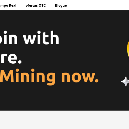
empo Real
ofertas OTC
Blogue