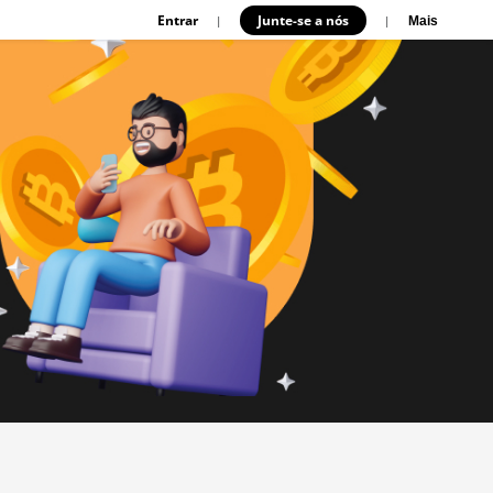
Entrar
Junte-se a nós
|
|
Mais