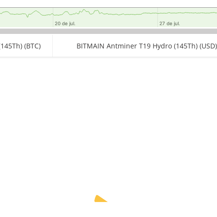
20 de jul.
20 de jul.
27 de jul.
27 de jul.
145Th) (BTC)
BITMAIN Antminer T19 Hydro (145Th) (USD)