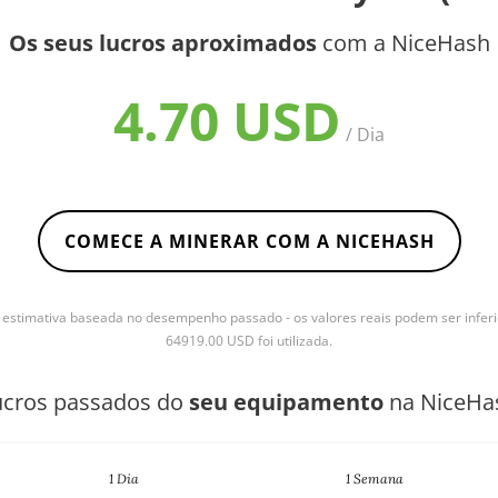
Os seus lucros aproximados
com a NiceHash
4.70 USD
/ Dia
COMECE A MINERAR COM A NICEHASH
stimativa baseada no desempenho passado - os valores reais podem ser inferi
64919.00 USD foi utilizada.
ucros passados do
seu equipamento
na NiceHa
1 Dia
1 Semana