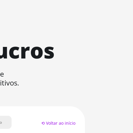
ucros
de
tivos.
o
⟲ Voltar ao início