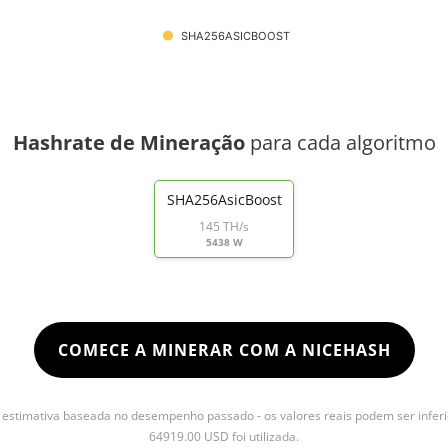
SHA256ASICBOOST
Hashrate de Mineração
para cada algoritmo
SHA256AsicBoost
145 TH/s
5438 W
COMECE A MINERAR COM A NICEHASH
stimativa baseada no desempenho passado - os valores reais podem ser inferi
64919.00 USD foi utilizada.