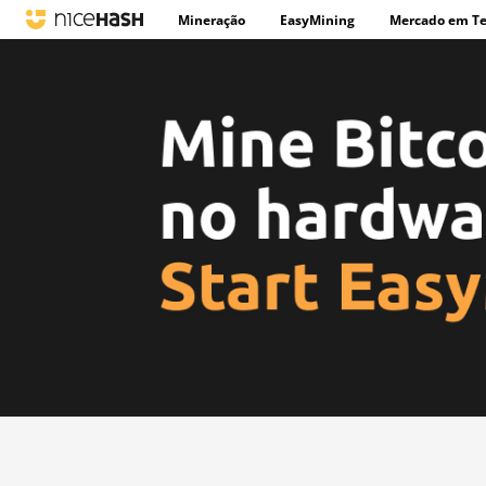
Mineração
EasyMining
Mercado em T