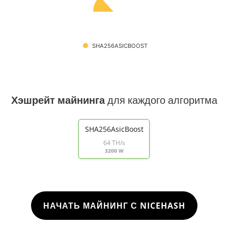
SHA256ASICBOOST
Хэшрейт майнинга
для каждого алгоритма
SHA256AsicBoost
64 TH/s
3200 W
НАЧАТЬ МАЙНИНГ С NICEHASH