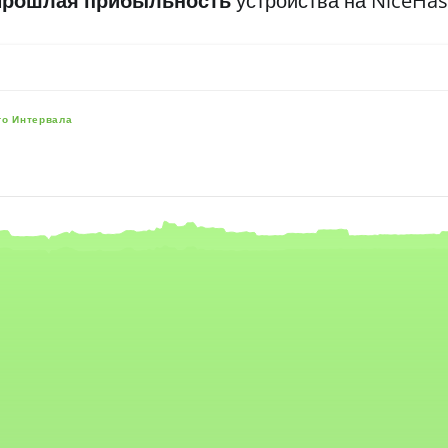
Прошлая прибыльность
устройства на NiceHa
го Интервала
e, and navigator-x-axis.
es, values, and navigator-y-axis.