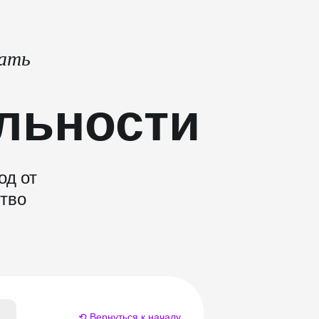
тать
льности
од от
ство
⟲ Вернуться к началу