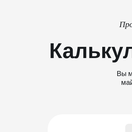
Про
Кальку
Вы м
май