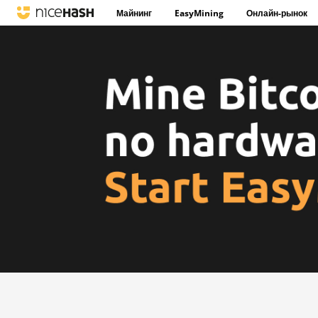
Майнинг
EasyMining
Онлайн-рынок