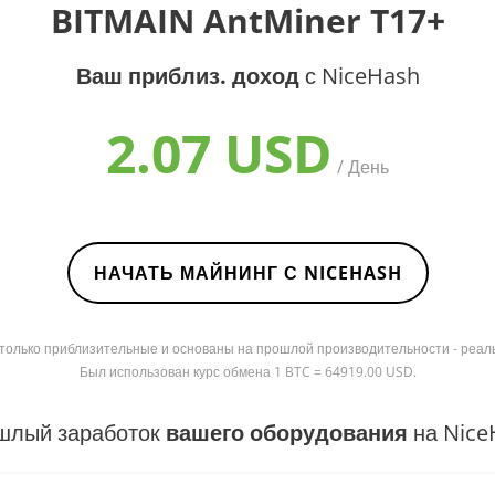
BITMAIN AntMiner T17+
Ваш приблиз. доход
с NiceHash
2.07 USD
/ День
НАЧАТЬ МАЙНИНГ С NICEHASH
я только приблизительные и основаны на прошлой производительности - реал
Был использован курс обмена 1 BTC = 64919.00 USD.
шлый заработок
вашего оборудования
на Nice