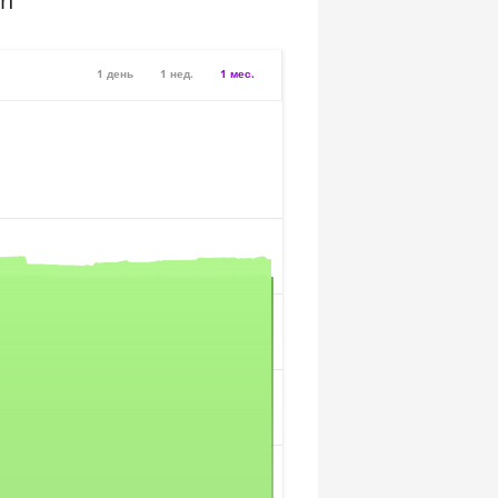
sh
1 день
1 нед.
1 мес.