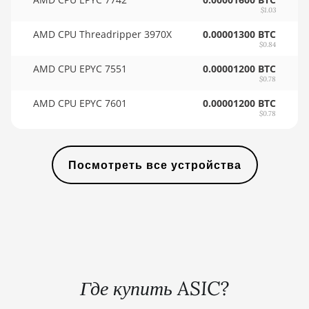
🇸🇾ㅤ SYP - SY£
BITMAIN AntMiner L3+
$1.03
🇸🇿ㅤ SZL - L
AMD CPU Threadripper 3970X
0.00001300 BTC
BITMAIN AntMiner L7
$0.84
🇹🇭ㅤ THB - ฿
BITMAIN AntMiner L9 (16Gh)
AMD CPU EPYC 7551
0.00001200 BTC
$0.78
🇹🇭ㅤ TJS - ЅМ
BITMAIN AntMiner L9 (17Gh)
AMD CPU EPYC 7601
0.00001200 BTC
🏳ㅤ TMT - m
BITMAIN AntMiner L9 Hyd 2U (27Gh)
$0.78
🇹🇳ㅤ TND - DT
BITMAIN AntMiner S11
🇹🇷ㅤ TRY - TL
Посмотреть все устройства
BITMAIN AntMiner S15
🇹🇹ㅤ TTD - TT$
BITMAIN AntMiner S17
🇹🇼ㅤ TWD - NT$
BITMAIN AntMiner S17 (53Th)
🇹🇿ㅤ TZS - TSh
BITMAIN AntMiner S17 Pro
🇺🇦ㅤ UAH - ₴
BITMAIN AntMiner S17 Pro (50Th)
Где купить ASIC?
🇺🇬ㅤ UGX - USh
BITMAIN AntMiner S17+