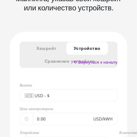
или количество устройств.
Хешрейт
Устройство
Сравнение устройств
⟲ Вернуться к началу
Валюта
🇺🇸ㅤ USD - $
🇪🇺ㅤ EUR - €
Цена электроэнергии
🇺🇸ㅤ USD - $
🤑
USD/kWH
🇨🇳ㅤ CNY - CN¥
Устройство
Количеств