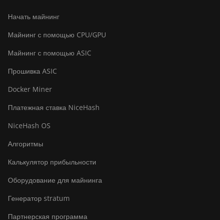
Начать майнинг
Canaan Avalon A15XP-206T
Майнинг с помощью CPU/GPU
Canaan Avalon A16 (282Th)
Майнинг с помощью ASIC
Canaan Avalon A16XP (300Th)
Прошивка ASIC
Canaan Avalon Made A1346
Docker Miner
Canaan Avalon Made A1366
Платежная ставка NiceHash
Canaan Avalon Made A1446
NiceHash OS
Canaan Avalon Made A1466
Алгоритмы
Canaan Avalon Mini 3
Калькулятор прибыльности
Canaan Avalon Nano 3
Оборудование для майнинга
Canaan Avalon Nano 3S
Генератор stratum
Canaan Avalon Q
Партнерская программа
Canaan Avalon Q