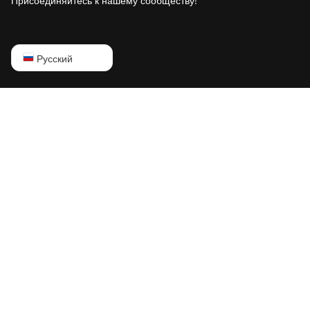
Присоединяйтесь к нашему сообществу!
IceRiver KS0 PRO
IceRiver KS0 Ultra
English
Русский
IceRiver KS1
Русский
IceRiver KS2
中文
IceRiver KS2 Lite
Deutsch
IceRiver KS3
Português
IceRiver KS3L
Español
IceRiver KS3M
Français
IceRiver KS5L
日本語
IceRiver KS5M
IceRiver KS7
IceRiver KS7 Lite