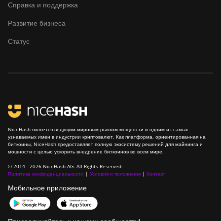
Справка и поддержка
Goldshell KD5
Развитие бизнеса
Goldshell KD6
Статус
Goldshell LB Lite
Goldshell LB-BOX
Goldshell LT Lite
Goldshell LT5 Pro
Goldshell Mini-DOGE
NiceHash является ведущим мировым рынком мощности и одним из самых
Goldshell Mini-DOGE II
узнаваемых имен в индустрии криптовалют. Как платформа, ориентированная на
биткоины, NiceHash предоставляет полную экосистему решений для майнинга и
мощности с целью ускорить внедрение биткоинов во всем мире.
Goldshell Mini-DOGE Pro
© 2014 - 2026 NiceHash AG. All Rights Reserved.
IceRiver AL0
Политика конфиденциальности
|
Условия и положения
|
Контакт
Мобильное приложение
IceRiver AL3
IceRiver KS0