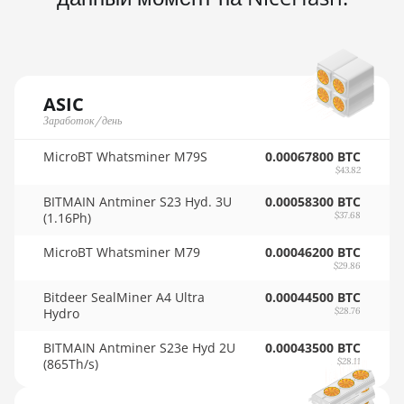
🇳🇴ㅤ NOK - Nkr
AMD Radeon VII
🇳🇵ㅤ NPR - NPRs
AMD Vega Frontier Edition
🇳🇿ㅤ NZD - NZ$
Auradine Teraflux AH3880
ASIC
🇴🇲ㅤ OMR
Заработок/день
Auradine Teraflux AI2500
🇵🇦ㅤ PAB - B/.
Auradine Teraflux AI3680
MicroBT Whatsminer M79S
0.00067800 BTC
$43.82
🇵🇪ㅤ PEN - S/.
Auradine Teraflux AT1500
BITMAIN Antminer S23 Hyd. 3U
0.00058300 BTC
🏳ㅤ PGK - K
(1.16Ph)
$37.68
Auradine Teraflux AT2880
🇵🇭ㅤ PHP - ₱
MicroBT Whatsminer M79
0.00046200 BTC
BITFURY B8
$29.86
🇵🇰ㅤ PKR - PKRs
BITMAIN AntMiner AL1 (16.6Th)
Bitdeer SealMiner A4 Ultra
0.00044500 BTC
Hydro
$28.76
🇵🇱ㅤ PLN - zł
BITMAIN AntMiner D3
BITMAIN Antminer S23e Hyd 2U
0.00043500 BTC
🇵🇾ㅤ PYG - ₲
BITMAIN AntMiner D5
(865Th/s)
$28.11
🇶🇦ㅤ QAR - QR
BITMAIN AntMiner K5