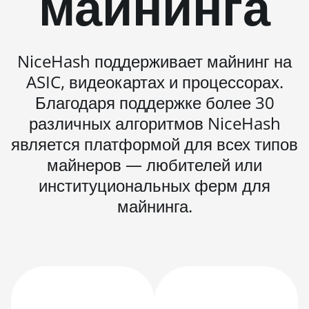
майнинга
BITMAIN AntMiner S21+ (216Th)
BITMAIN AntMiner S21+ Hyd (319Th)
NiceHash поддерживает майнинг на
BITMAIN AntMiner S21e XP Hyd
ASIC, видеокартах и процессорах.
(430Th)
Благодаря поддержке более 30
BITMAIN AntMiner S21e XP Hyd 3U
различных алгоритмов NiceHash
(860Th)
является платформой для всех типов
BITMAIN AntMiner S21j XP Hyd
майнеров — любителей или
(495Th/s)
институциональных ферм для
BITMAIN AntMiner S9
майнинга.
BITMAIN AntMiner S9 SE
BITMAIN AntMiner S9i
BITMAIN AntMiner S9j
BITMAIN AntMiner S9k