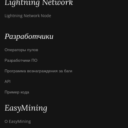
Lightning Network
Ebang Ebit E12+
Lightning Network Node
ElphaPex DG 1
ElphaPex DG 1 Lite
Разработчики
ElphaPex DG 1+
Операторы пулов
ElphaPex DG 1S
Разработчики ПО
ElphaPex DG Home 1
Программа вознаграждения за баги
ElphaPex DG Hydro 1
API
ElphaPex DG2
Пример кода
ElphaPex DG2+
FusionSilicon X2
EasyMining
FusionSilicon X7
О EasyMining
Goldshell AL-BOX