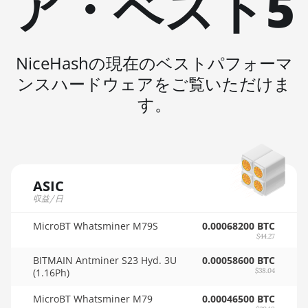
ア・ベスト5
AMD CPU Ryzen 5 3600XT
AMD CPU Ryzen 7 2700X
🇨🇩ㅤ CDF
AMD CPU Ryzen 5 5600X
AMD CPU Ryzen 7 3700X
🇨🇭ㅤ CHF
NiceHashの現在のベストパフォーマ
AMD CPU Ryzen 5 7600X
AMD CPU Ryzen 7 3800X
🇨🇱ㅤ CLP - CL$
ンスハードウェアをご覧いただけま
AMD CPU Ryzen 7 1700
AMD CPU Ryzen 7 3800XT
🇨🇴ㅤ COP - CO$
す。
AMD CPU Ryzen 7 1700X
AMD CPU Ryzen 7 5700G
🇨🇷ㅤ CRC - ₡
AMD CPU Ryzen 7 1800X
AMD CPU Ryzen 7 5800X
🏳ㅤ CUC - $
AMD CPU Ryzen 7 2700
AMD CPU Ryzen 7 5800X3D
🇨🇻ㅤ CVE - CV$
ASIC
AMD CPU Ryzen 7 2700X
AMD CPU Ryzen 7 7800X3D
🇨🇿ㅤ CZK - Kč
収益/日
AMD CPU Ryzen 7 3700X
AMD CPU Ryzen 9 3900X
🇩🇯ㅤ DJF - Fdj
MicroBT Whatsminer M79S
0.00068200 BTC
AMD CPU Ryzen 7 3800X
$44.27
AMD CPU Ryzen 9 3900XT
🇩🇰ㅤ DKK - Dkr
BITMAIN Antminer S23 Hyd. 3U
0.00058600 BTC
AMD CPU Ryzen 7 3800XT
AMD CPU Ryzen 9 3950X
🇩🇴ㅤ DOP - RD$
(1.16Ph)
$38.04
AMD CPU Ryzen 7 5700G
AMD CPU Ryzen 9 5900X
🇩🇿ㅤ DZD - DA
MicroBT Whatsminer M79
0.00046500 BTC