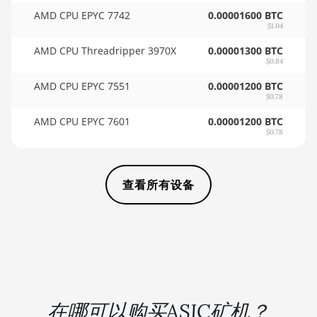
AMD CPU EPYC 7742
0.00001600 BTC
🏳ㅤ SCR - SR
BITMAIN AntMiner KS5
$1.04
🇸🇩ㅤ SDG
BITMAIN AntMiner KS5 Pro
AMD CPU Threadripper 3970X
0.00001300 BTC
$0.84
🇸🇪ㅤ SEK
BITMAIN AntMiner KS7
AMD CPU EPYC 7551
0.00001200 BTC
🇸🇬ㅤ SGD - S$
$0.78
BITMAIN AntMiner L11 (20Gh)
AMD CPU EPYC 7601
🏳ㅤ SHP - £
0.00001200 BTC
BITMAIN AntMiner L11 Hyd. 2U (33Gh)
$0.78
🇸🇱ㅤ SLL - Le
BITMAIN AntMiner L11 Hyd. 6U (33Gh)
🇸🇴ㅤ SOS - Ssh
BITMAIN AntMiner L11 Pro (21Gh)
查看所有设备
🏳ㅤ SRD - $
BITMAIN AntMiner L3 ++
🇸🇾ㅤ SYP - SY£
BITMAIN AntMiner L3+
🇸🇿ㅤ SZL - L
BITMAIN AntMiner L7
🇹🇭ㅤ THB - ฿
BITMAIN AntMiner L9 (16Gh)
🇹🇭ㅤ TJS - ЅМ
在哪可以购买ASIC矿机？
BITMAIN AntMiner L9 (17Gh)