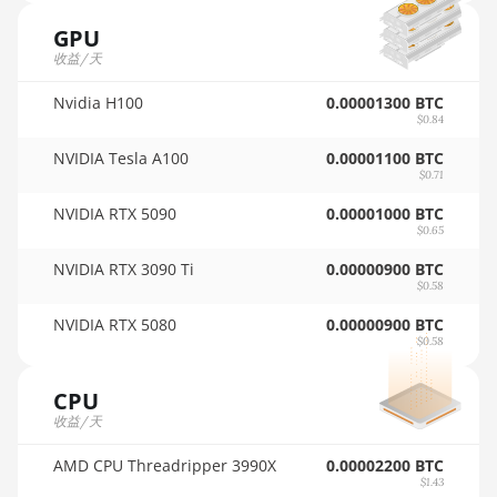
🇵🇦ㅤ PAB - B/.
GPU
Auradine Teraflux AI3680
收益/天
🇵🇪ㅤ PEN - S/.
Auradine Teraflux AT1500
Nvidia H100
0.00001300 BTC
🏳ㅤ PGK - K
Auradine Teraflux AT2880
$0.84
🇵🇭ㅤ PHP - ₱
NVIDIA Tesla A100
0.00001100 BTC
BITFURY B8
$0.71
🇵🇰ㅤ PKR - PKRs
BITMAIN AntMiner AL1 (16.6Th)
NVIDIA RTX 5090
0.00001000 BTC
$0.65
🇵🇱ㅤ PLN - zł
BITMAIN AntMiner D3
NVIDIA RTX 3090 Ti
0.00000900 BTC
🇵🇾ㅤ PYG - ₲
BITMAIN AntMiner D5
$0.58
🇶🇦ㅤ QAR - QR
NVIDIA RTX 5080
0.00000900 BTC
BITMAIN AntMiner K5
$0.58
🇷🇴ㅤ RON
BITMAIN AntMiner K7
CPU
🇷🇸ㅤ RSD - din.
BITMAIN AntMiner KA3
收益/天
🇸🇦ㅤ SAR - SR
BITMAIN AntMiner KS3 (8.3TH)
AMD CPU Threadripper 3990X
0.00002200 BTC
🇸🇧ㅤ SBD - $
$1.43
BITMAIN AntMiner KS3 (9.4TH)