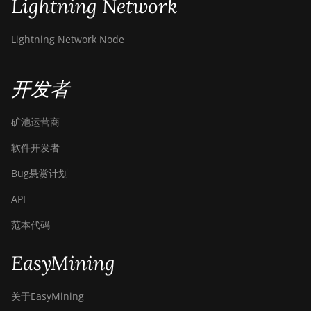
Lightning Network
Canaan Avalon Q
Lightning Network Node
Canaan Avalon Q
Canaan AvalonMiner 1047
开发者
Canaan AvalonMiner 1066
矿池运营商
Canaan Creative Avalon 1126 Pro
软件开发者
Canaan Creative Avalon 1146 Pro
Bug悬赏计划
Canaan Creative Avalon 1166 Pro
API
Canaan Creative Avalon 1246
范本代码
Canaan Creative Avalon 7
Canaan Creative Avalon 921
EasyMining
DesiweMiner K10Pro
关于EasyMining
DesiweMiner K10Ultra