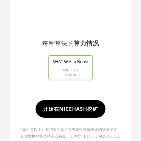
🇯🇴ㅤ JOD - JD
AMD RX 5600 XT 6GB
🇯🇵ㅤ JPY - ¥
AMD RX 570 16GB
🏳ㅤ KGS - сом
AMD RX 570 4GB
🇰🇭ㅤ KHR
AMD RX 570 8GB
每种算法的
算力情况
🇰🇲ㅤ KMF - CF
AMD RX 5700 8GB
End of interactive chart.
🏳ㅤ KPW - W
AMD RX 5700 XT 8GB
SHA256AsicBoost
430 TH/s
🇰🇷ㅤ KRW - ₩
AMD RX 580 4GB
5590 W
🇰🇼ㅤ KWD - KD
AMD RX 580 8GB
🇰🇾ㅤ KYD - $
AMD RX 590 8GB
🇰🇿ㅤ KZT
AMD RX 6500 XT 4GB
开始在NICEHASH挖矿
🇱🇦ㅤ LAK - ₭
AMD RX 6600 8GB
🇱🇧ㅤ LBP - LB£
*请注意以上计算结果为基于过去硬件性能表现的预测结果，
AMD RX 6600 XT 8GB
真实数据可能会稍高或稍低，汇率按1 BTC = 64929.40 USD
🇱🇰ㅤ LKR - SLRs