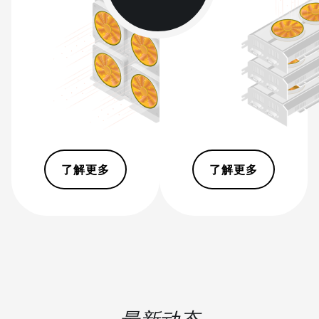
BITMAIN AntMiner S9i
BITMAIN AntMiner S9j
BITMAIN AntMiner S9k
BITMAIN AntMiner T15
BITMAIN AntMiner T17
BITMAIN AntMiner T17+
了解更多
了解更多
BITMAIN AntMiner T17e
BITMAIN AntMiner T9+
BITMAIN AntMiner Z11
BITMAIN AntMiner Z11e
BITMAIN AntMiner Z11j
BITMAIN AntMiner Z15