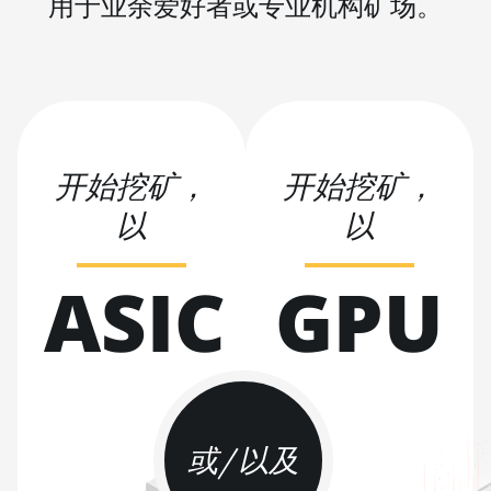
用于业余爱好者或专业机构矿场。
BITMAIN AntMiner S21 XP (270Th)
BITMAIN AntMiner S21 XP Hyd (473Th)
BITMAIN AntMiner S21 XP Immersion
(300Th)
BITMAIN AntMiner S21 XP+ Hyd (500Th)
开始挖矿，
开始挖矿，
BITMAIN AntMiner S21+ (216Th)
以
以
BITMAIN AntMiner S21+ Hyd (319Th)
ASIC
GPU
BITMAIN AntMiner S21e XP Hyd (430Th)
BITMAIN AntMiner S21e XP Hyd 3U
(860Th)
BITMAIN AntMiner S21j XP Hyd (495Th/s)
BITMAIN AntMiner S9
或/以及
BITMAIN AntMiner S9 SE