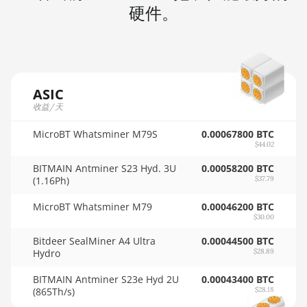
AMD RX 7900 GRE
硬件。
🇲🇺ㅤ MUR - MURs
AMD RX 7900 XT 20GB
🏳ㅤ MVR - Rf
AMD RX 7900 XTX 24GB
🇲🇼ㅤ MWK - MK
AMD RX 9070
ASIC
🇲🇽ㅤ MXN - MX$
AMD RX 9070 GRE
收益/天
🇲🇾ㅤ MYR - RM
AMD RX 9070 XT
MicroBT Whatsminer M79S
0.00067800 BTC
$44.02
🇳🇦ㅤ NAD - N$
AMD RX Vega 56
BITMAIN Antminer S23 Hyd. 3U
0.00058200 BTC
🇳🇬ㅤ NGN - ₦
AMD RX Vega 64
(1.16Ph)
$37.79
🇳🇮ㅤ NIO - C$
AMD Radeon Pro VII
MicroBT Whatsminer M79
0.00046200 BTC
$30.00
🇳🇴ㅤ NOK - Nkr
AMD Radeon VII
Bitdeer SealMiner A4 Ultra
0.00044500 BTC
🇳🇵ㅤ NPR - NPRs
Hydro
$28.89
AMD Vega Frontier Edition
🇳🇿ㅤ NZD - NZ$
BITMAIN Antminer S23e Hyd 2U
0.00043400 BTC
Auradine Teraflux AH3880
(865Th/s)
$28.18
🇴🇲ㅤ OMR
Auradine Teraflux AI2500