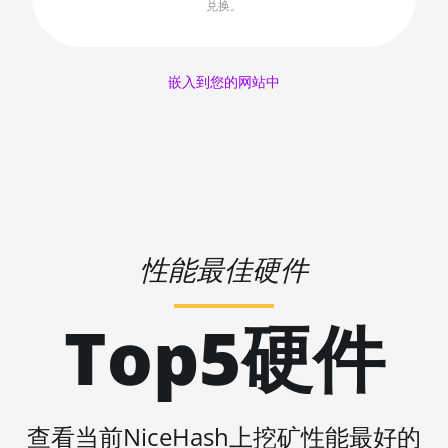
AMD RX 6650 XT
兑换。
🇱🇷ㅤ LRD - $
AMD RX 6700 10GB
🏳ㅤ LSL - M
AMD RX 6700 XT 12GB
嵌入到您的网站中
🇱🇹ㅤ LTL - Lt
AMD RX 6750 XT 12GB
🇱🇻ㅤ LVL - Ls
AMD RX 6800 16GB
🇱🇾ㅤ LYD - LD
AMD RX 6800 XT 16GB
🇲🇦ㅤ MAD
AMD RX 6900 XT 16GB
🇲🇩ㅤ MDL
性能最佳硬件
AMD RX 6950 XT
🇲🇬ㅤ MGA
AMD RX 7600
Top5硬件
🇲🇰ㅤ MKD
AMD RX 7600 XT
🇲🇲ㅤ MMK
AMD RX 7700 XT
🏳ㅤ MNT - ₮
AMD RX 7800 XT
查看当前NiceHash上挖矿性能最好的
🇲🇴ㅤ MOP - MOP$