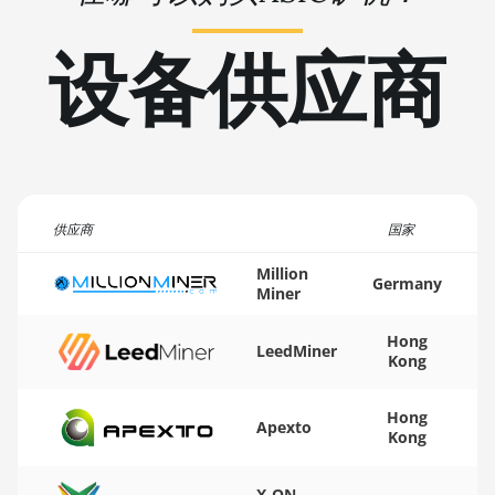
🏳ㅤ TMT - m
BITMAIN AntMiner L9 Hyd 2U (27Gh)
设备供应商
🇹🇳ㅤ TND - DT
BITMAIN AntMiner S11
🇹🇷ㅤ TRY - TL
BITMAIN AntMiner S15
🇹🇹ㅤ TTD - TT$
BITMAIN AntMiner S17
🇹🇼ㅤ TWD - NT$
BITMAIN AntMiner S17 (53Th)
🇹🇿ㅤ TZS - TSh
供应商
国家
BITMAIN AntMiner S17 Pro
🇺🇦ㅤ UAH - ₴
Million
BITMAIN AntMiner S17 Pro (50Th)
Germany
Miner
🇺🇬ㅤ UGX - USh
BITMAIN AntMiner S17+
Hong
🇺🇾ㅤ UYU - $U
LeedMiner
BITMAIN AntMiner S19
Kong
🇺🇿ㅤ UZS
BITMAIN AntMiner S19 Pro
Hong
Apexto
🏳ㅤ VES - Bs.S
Kong
BITMAIN AntMiner S19 Pro Hyd. (184Th)
🇻🇳ㅤ VND - ₫
BITMAIN AntMiner S19 Pro+ Hyd (198Th)
X-ON