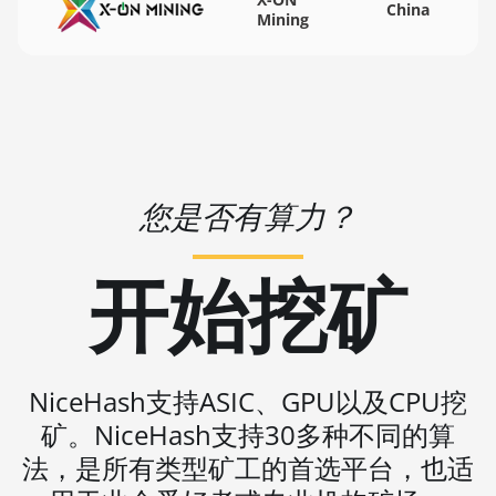
China
🇻🇺ㅤ VUV - Vt
Mining
BITMAIN AntMiner S19 Pro+ Hyd. (191Th)
🏳ㅤ WST - WS$
BITMAIN AntMiner S19 XP (140Th)
🇨🇫ㅤ XAF - FCFA
BITMAIN AntMiner S19 XP Hyd 3U (512Th)
🇦🇬ㅤ XCD - $
BITMAIN AntMiner S19 XP+ Hyd (279Th)
🏳ㅤ XDR - SDR
BITMAIN AntMiner S19j Pro (100Th)
您是否有算力？
🇨🇮ㅤ XOF - CFA
BITMAIN AntMiner S19j Pro (104Th)
🇵🇫ㅤ XPF - Fr
开始挖矿
BITMAIN AntMiner S19j Pro+ (120Th)
🇾🇪ㅤ YER - YR
BITMAIN AntMiner S19j Pro++ (125Th)
🇿🇦ㅤ ZAR - R
BITMAIN AntMiner S21 (200Th)
🇿🇲ㅤ ZMK - ZK
NiceHash支持ASIC、GPU以及CPU挖
BITMAIN AntMiner S21 Hyd. (335Th)
矿。NiceHash支持30多种不同的算
BITMAIN AntMiner S21 Immersion (301Th)
法，是所有类型矿工的首选平台，也适
BITMAIN AntMiner S21 Pro