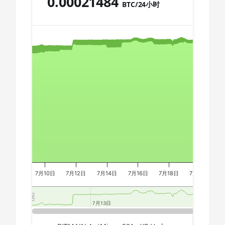
0.00021484
BTC/24小时
🇩🇿ㅤ DZD - DA
AMD CPU Ryzen 9 7950X
Chart
🇪🇬ㅤ EGP
AMD CPU Threadripper 1900X
🇪🇷ㅤ ERN - Nfk
AMD CPU Threadripper 1920X
🇪🇹ㅤ ETB - Br
Combination chart with 3 data series.
AMD CPU Threadripper 1950X
The chart has 2 X axes displaying Time, and navigator-x-a
🏳ㅤ FJD - FJ$
The chart has 3 Y axes displaying values, values, and navi
AMD CPU Threadripper 2920X
🇫🇰ㅤ FKP - £
AMD CPU Threadripper 2950X
🇬🇪ㅤ GEL
AMD CPU Threadripper 2970WX
🇬🇭ㅤ GHS - GH₵
AMD CPU Threadripper 2990WX
🇬🇮ㅤ GIP - £
AMD CPU Threadripper 3960X
🏳ㅤ GMD - D
7月10日
7月12日
7月14日
7月16日
7月18日
7月20日
7
AMD CPU Threadripper 3970X
🇬🇳ㅤ GNF - FG
AMD CPU Threadripper 3990X
7月13日
7月13日
7月20日
7月20日
🇬🇹ㅤ GTQ
AMD PRO W6800 32GB
End of interactive chart.