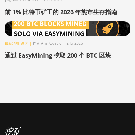
BITMAIN Antminer S23 Hyd. (580Th)
前 1% 比特币矿工的 2026 年熊市生存指南
BITMAIN Antminer S23 Hyd. 3U (1.16Ph)
BITMAIN Antminer S23 Imm. (442Th)
BITMAIN Antminer S23e Hyd 2U (865Th/s)
最新消息
,
新闻
|
作者 Ana Kovačič
|
2 Jul 2026
BITMAIN Antminer T19 Hydro (145Th)
通过 EasyMining 挖取 200 个 BTC 区块
BITMAIN Antminer T19 Hydro (158Th)
BITMAIN Antminer T21 (190TH)
Baikal BK-G28
Baikal Giant X10
Baikal Giant+
Bitdeer SealMiner A2
Bitdeer SealMiner A2 Hyd
挖矿