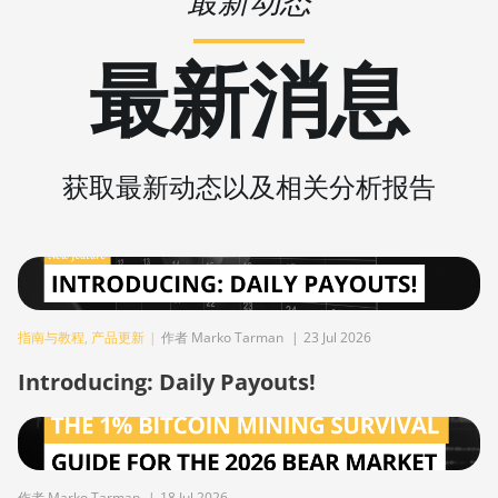
最新动态
BITMAIN AntMiner Z15 Pro
最新消息
BITMAIN AntMiner Z15e
BITMAIN AntMiner Z15j
BITMAIN Antminer S19 Hyd. (152Th)
获取最新动态以及相关分析报告
BITMAIN Antminer S19 Hydro (158Th)
BITMAIN Antminer S19 XP Hyd (255Th)
BITMAIN Antminer S19j (100TH)
BITMAIN Antminer S19j (90Th)
指南与教程
,
产品更新
|
作者 Marko Tarman
|
23 Jul 2026
BITMAIN Antminer S19j Pro (96Th)
Introducing: Daily Payouts!
BITMAIN Antminer S19j XP (151TH)
BITMAIN Antminer S19k Pro (120Th)
BITMAIN Antminer S23 (580Th)
作者 Marko Tarman
|
18 Jul 2026