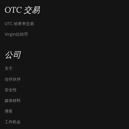
OTC 交易
DesiweMiner K9S
Ebang Ebit E12
OTC 哈希率交易
Ebang Ebit E12+
Virgin比特币
ElphaPex DG 1
ElphaPex DG 1 Lite
公司
ElphaPex DG 1+
关于
ElphaPex DG 1S
合作伙伴
ElphaPex DG Home 1
安全性
ElphaPex DG Hydro 1
媒体材料
ElphaPex DG2
博客
ElphaPex DG2+
工作机会
FusionSilicon X2