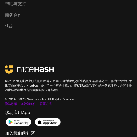
帮助与支持
FusionSilicon X7
商务合作
Goldshell AL-BOX
状态
Goldshell AL-BOX II
Goldshell AL-BOX II Plus
Goldshell CK Lite
Goldshell CK-BOX
Goldshell CK-BOX II
NiceHash是世界上领先的哈希算力市场，同为加密货币业内的知名品牌之一。作为一个专注于
比特币的平台，NiceHash提供了一个有关于算力、挖矿以及款项支付的一站式服务，并旨于推
Goldshell CK5
动比特币在世界范围内的实际应用与推广。
Goldshell CK6
© 2014 - 2026 NiceHash AG. All Rights Reserved.
隐私政策
|
条款和条件
|
联系方式
Goldshell CK6-SE
移动应用App
Goldshell E-DG1M
加入我们的社区！
Goldshell KA-BOX