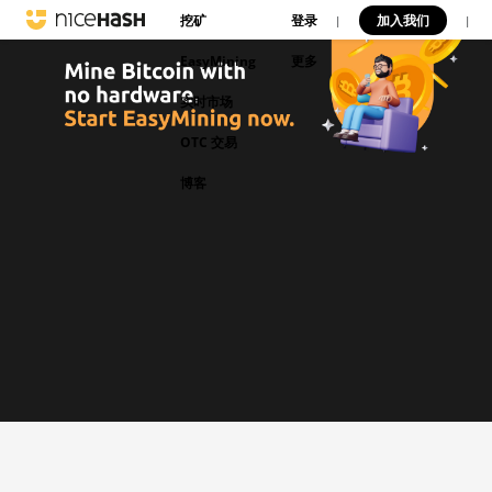
挖矿
登录
加入我们
|
|
EasyMining
更多
实时市场
OTC 交易
博客