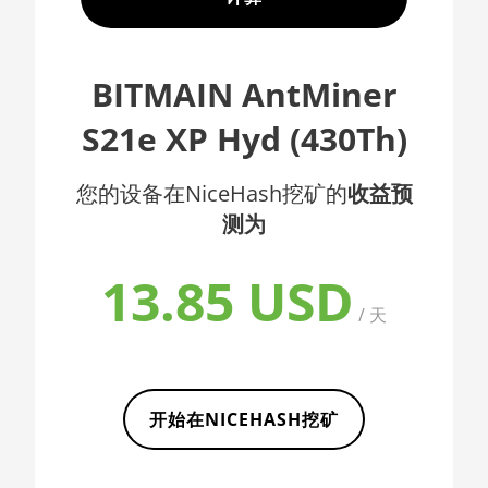
🇦🇫ㅤ AFN - Af
AMD CPU EPYC 7402
🇦🇱ㅤ ALL
AMD CPU EPYC 7402P
BITMAIN AntMiner
🇦🇲ㅤ AMD
AMD CPU EPYC 7551
S21e XP Hyd (430Th)
🇧🇶ㅤ ANG - ƒ
AMD CPU EPYC 7601
🇦🇴ㅤ AOA - Kz
您的设备在NiceHash挖矿的
收益预
AMD CPU EPYC 7742
测为
🇦🇷ㅤ ARS - AR$
AMD CPU Ryzen 3 1300X
🇦🇺ㅤ AUD - AU$
AMD CPU Ryzen 5 1400
13.85 USD
🏳ㅤ AWG - ƒ
/ 天
AMD CPU Ryzen 5 1500X
🇦🇿ㅤ AZN - man.
AMD CPU Ryzen 5 1600
🇧🇦ㅤ BAM - KM
AMD CPU Ryzen 5 1600X
开始在NICEHASH挖矿
🏳ㅤ BBD - Bds$
AMD CPU Ryzen 5 2600
🇧🇩ㅤ BDT - Tk
AMD CPU Ryzen 5 2600X