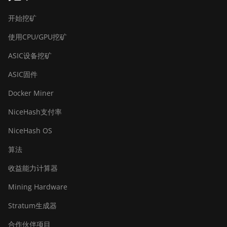
Bitdeer SealMiner A2 Pro Air
开始挖矿
Bitdeer SealMiner A2 Pro Hyd
使用CPU/GPU挖矿
Bitdeer SealMiner A3 Air
ASIC设备挖矿
Bitdeer SealMiner A3 Hydro
ASIC固件
Bitdeer SealMiner A3 Pro Air
Docker Miner
Bitdeer SealMiner A3 Pro Hydro
NiceHash支付率
Bitdeer SealMiner A4 Pro Air
NiceHash OS
Bitdeer SealMiner A4 Pro Hydro
算法
Bitdeer SealMiner A4 Ultra Hydro
收益能力计算器
Bitdeer SealMiner DL1 Air
Mining Hardware
Bitdeer SealMiner DL1 Hydro
Stratum生成器
Bitmain Antminer AL1
合作伙伴项目