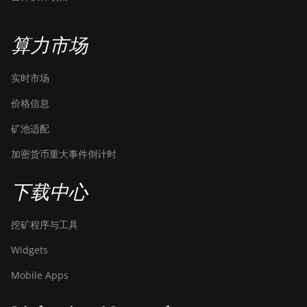
Canaan Avalon A15-194T
Canaan Avalon A1566
算力市场
Canaan Avalon A1566I
实时市场
Canaan Avalon A15XP-206T
价格信息
Canaan Avalon A16 (282Th)
矿池适配
Canaan Avalon A16XP (300Th)
加密货币重大事件倒计时
Canaan Avalon Made A1346
Canaan Avalon Made A1366
下载中心
Canaan Avalon Made A1446
挖矿程序与工具
Canaan Avalon Made A1466
Widgets
Canaan Avalon Mini 3
Mobile Apps
Canaan Avalon Nano 3
Canaan Avalon Nano 3S