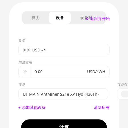
算力
设备
设备对照
⟲ 返回并开始
货币
🇺🇸ㅤ USD - $
🇪🇺ㅤ EUR - €
预估费用
🇺🇸ㅤ USD - $
🤑
USD/kWH
🇨🇳ㅤ CNY - CN¥
设备
设备数
🇬🇧ㅤ GBP - £
BITMAIN AntMiner S21e XP Hyd (430Th)
🇷🇺ㅤ RUB
BITMAIN AntMiner S17e (64Th)
+ 添加其他设备
清除所有
- - -
AMD CPU EPYC 7302
🇦🇪ㅤ AED
AMD CPU EPYC 7352
计算