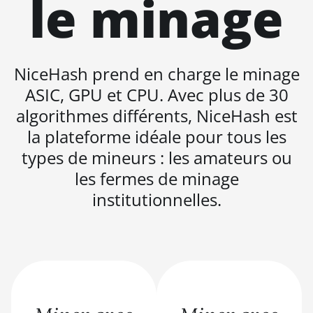
le minage
BITMAIN AntMiner S21e XP Hyd (430Th)
BITMAIN AntMiner S21e XP Hyd 3U
(860Th)
NiceHash prend en charge le minage
BITMAIN AntMiner S21j XP Hyd (495Th/s)
ASIC, GPU et CPU. Avec plus de 30
BITMAIN AntMiner S9
algorithmes différents, NiceHash est
la plateforme idéale pour tous les
BITMAIN AntMiner S9 SE
types de mineurs : les amateurs ou
BITMAIN AntMiner S9i
les fermes de minage
BITMAIN AntMiner S9j
institutionnelles.
BITMAIN AntMiner S9k
BITMAIN AntMiner T15
BITMAIN AntMiner T17
BITMAIN AntMiner T17+
BITMAIN AntMiner T17e