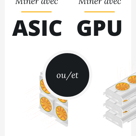
Miner avec
Miner avec
BITMAIN AntMiner T9+
ASIC
GPU
BITMAIN AntMiner Z11
BITMAIN AntMiner Z11e
BITMAIN AntMiner Z11j
BITMAIN AntMiner Z15
BITMAIN AntMiner Z15 Pro
ou/et
BITMAIN AntMiner Z15e
BITMAIN AntMiner Z15j
BITMAIN Antminer S19 Hyd. (152Th)
BITMAIN Antminer S19 Hydro (158Th)
BITMAIN Antminer S19 XP Hyd (255Th)
BITMAIN Antminer S19j (100TH)