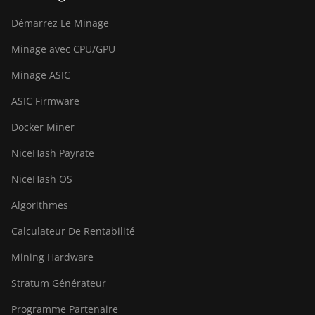
Canaan Avalon Made A1366
Démarrez Le Minage
Canaan Avalon Made A1446
Minage avec CPU/GPU
Canaan Avalon Made A1466
Minage ASIC
Canaan Avalon Mini 3
ASIC Firmware
Canaan Avalon Nano 3
Docker Miner
Canaan Avalon Nano 3S
NiceHash Payrate
Canaan Avalon Q
NiceHash OS
Canaan Avalon Q
Algorithmes
Canaan AvalonMiner 1047
Calculateur De Rentabilité
Canaan AvalonMiner 1066
Mining Hardware
Canaan Creative Avalon 1126 Pro
Stratum Générateur
Canaan Creative Avalon 1146 Pro
Programme Partenaire