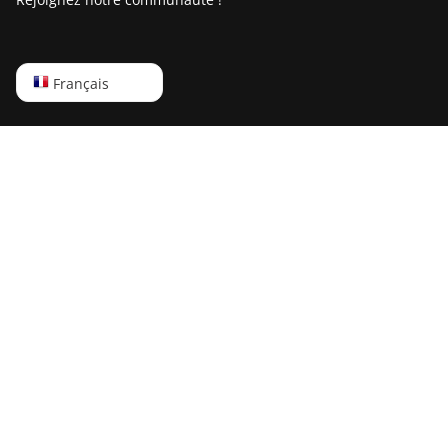
IceRiver KS2 Lite
IceRiver KS3
IceRiver KS3L
English
Français
IceRiver KS3M
Русский
IceRiver KS5L
中文
IceRiver KS5M
Deutsch
IceRiver KS7
Português
IceRiver KS7 Lite
Español
Innosilicon A4 Dominator
Français
Innosilicon A5
日本語
Innosilicon A5 DashMaster - normal mode
Innosilicon A5 DashMaster - overclock
mode