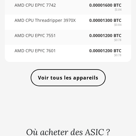
🇸🇴ㅤ SOS - Ssh
BITMAIN AntMiner L11 Pro (21Gh)
AMD CPU EPYC 7742
0.00001600 BTC
$1.04
🏳ㅤ SRD - $
BITMAIN AntMiner L3 ++
AMD CPU Threadripper 3970X
0.00001300 BTC
🇸🇾ㅤ SYP - SY£
BITMAIN AntMiner L3+
$0.84
🇸🇿ㅤ SZL - L
AMD CPU EPYC 7551
0.00001200 BTC
BITMAIN AntMiner L7
$0.78
🇹🇭ㅤ THB - ฿
BITMAIN AntMiner L9 (16Gh)
AMD CPU EPYC 7601
0.00001200 BTC
$0.78
🇹🇭ㅤ TJS - ЅМ
BITMAIN AntMiner L9 (17Gh)
🏳ㅤ TMT - m
BITMAIN AntMiner L9 Hyd 2U (27Gh)
Voir tous les appareils
🇹🇳ㅤ TND - DT
BITMAIN AntMiner S11
🇹🇷ㅤ TRY - TL
BITMAIN AntMiner S15
🇹🇹ㅤ TTD - TT$
BITMAIN AntMiner S17
🇹🇼ㅤ TWD - NT$
BITMAIN AntMiner S17 (53Th)
🇹🇿ㅤ TZS - TSh
BITMAIN AntMiner S17 Pro
Où acheter des ASIC ?
🇺🇦ㅤ UAH - ₴