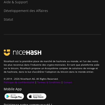
Goldshell LT Lite
Aide & Support
Goldshell LT5 Pro
Développement des Affaires
Goldshell Mini-DOGE
Statut
Goldshell Mini-DOGE II
Goldshell Mini-DOGE Pro
IceRiver AL0
IceRiver AL3
NiceHash est la première place de marché de hashrate au monde, et l'un des noms
IceRiver KS0
les plus reconnus dans l'industrie des crypto-monnaies. En tant que plateforme axée
sur le bitcoin, NiceHash propose un écosystème complet de solutions de minage et
IceRiver KS0 PRO
de hashrate, dans le but d’accélérer l’adoption du bitcoin dans le monde entier.
IceRiver KS0 Ultra
© 2014 - 2026 NiceHash AG. All Rights Reserved.
Politique de confidentialité
|
Termes & Conditions
|
Contact
IceRiver KS1
Mobile App
IceRiver KS2
Rejoignez notre communauté !