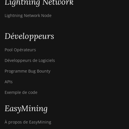
Lightning Network
ElphaPex DG 1S
ElphaPex DG Home 1
Lightning Network Node
ElphaPex DG Hydro 1
Développeurs
ElphaPex DG2
ElphaPex DG2+
Pool Opérateurs
FusionSilicon X2
Développeurs de Logiciels
FusionSilicon X7
Programme Bug Bounty
Goldshell AL-BOX
APIs
Goldshell AL-BOX II
Exemple de code
Goldshell AL-BOX II Plus
EasyMining
Goldshell CK Lite
Goldshell CK-BOX
À propos de EasyMining