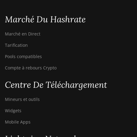
Canaan Creative Avalon 1166 Pro
Canaan Creative Avalon 1246
Marché Du Hashrate
Canaan Creative Avalon 7
Marché en Direct
Canaan Creative Avalon 921
Tarification
DesiweMiner K10Pro
Pools compatibles
DesiweMiner K10Ultra
Compte à rebours Crypto
DesiweMiner K9S
Centre De Téléchargement
Ebang Ebit E12
Ebang Ebit E12+
Mineurs et outils
ElphaPex DG 1
Widgets
ElphaPex DG 1 Lite
Mobile Apps
ElphaPex DG 1+