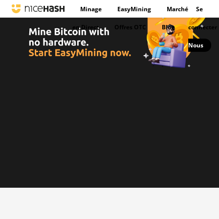
Minage
EasyMining
Marché
Se
en Direct
Offres OTC
Blog
connecter
Nous