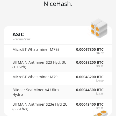
NiceHash.
🇳🇬ㅤ NGN - ₦
AMD RX Vega 64
🇳🇮ㅤ NIO - C$
AMD Radeon Pro VII
🇳🇴ㅤ NOK - Nkr
AMD Radeon VII
🇳🇵ㅤ NPR - NPRs
ASIC
AMD Vega Frontier Edition
Revenu/jour
🇳🇿ㅤ NZD - NZ$
Auradine Teraflux AH3880
MicroBT Whatsminer M79S
0.00067800 BTC
🇴🇲ㅤ OMR
Auradine Teraflux AI2500
$44.02
🇵🇦ㅤ PAB - B/.
BITMAIN Antminer S23 Hyd. 3U
Auradine Teraflux AI3680
0.00058200 BTC
(1.16Ph)
$37.79
🇵🇪ㅤ PEN - S/.
Auradine Teraflux AT1500
MicroBT Whatsminer M79
0.00046200 BTC
🏳ㅤ PGK - K
Auradine Teraflux AT2880
$30.00
🇵🇭ㅤ PHP - ₱
Bitdeer SealMiner A4 Ultra
0.00044500 BTC
BITFURY B8
Hydro
$28.89
🇵🇰ㅤ PKR - PKRs
BITMAIN AntMiner AL1 (16.6Th)
BITMAIN Antminer S23e Hyd 2U
0.00043400 BTC
🇵🇱ㅤ PLN - zł
(865Th/s)
$28.18
BITMAIN AntMiner D3