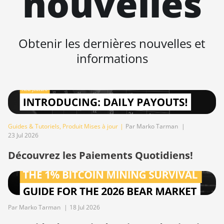
nouvelles
Baikal BK-G28
Baikal Giant X10
Obtenir les dernières nouvelles et
Baikal Giant+
informations
Bitdeer SealMiner A2
Bitdeer SealMiner A2 Hyd
Bitdeer SealMiner A2 Pro Air
Bitdeer SealMiner A2 Pro Hyd
Guides & Tutoriels
,
Produit Mises à jour
|
Par Marko Tarman
|
23 Jul 2026
Bitdeer SealMiner A3 Air
Découvrez les Paiements Quotidiens!
Bitdeer SealMiner A3 Hydro
Bitdeer SealMiner A3 Pro Air
Bitdeer SealMiner A3 Pro Hydro
Par Marko Tarman
|
18 Jul 2026
Bitdeer SealMiner A4 Pro Air