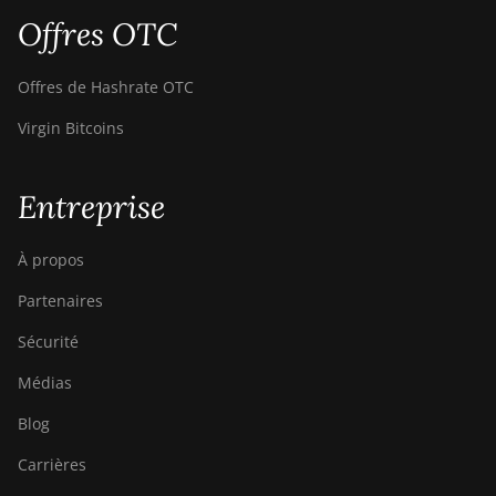
Goldshell CK-BOX II
Offres OTC
Goldshell CK5
Offres de Hashrate OTC
Goldshell CK6
Virgin Bitcoins
Goldshell CK6-SE
Goldshell E-DG1M
Entreprise
Goldshell KA-BOX
Goldshell KA-BOX Pro
À propos
Goldshell KD-BOX
Partenaires
Goldshell KD5
Sécurité
Goldshell KD6
Médias
Goldshell LB Lite
Blog
Goldshell LB-BOX
Carrières