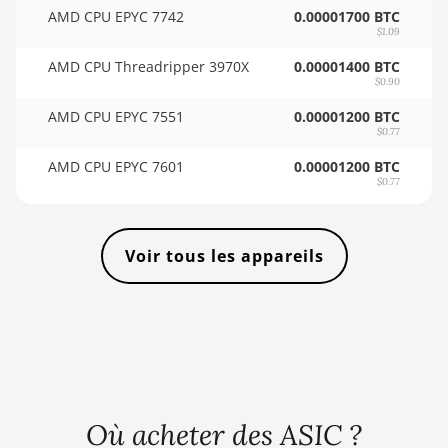
🇸🇴ㅤ SOS - Ssh
BITMAIN AntMiner L11 Pro (21Gh)
AMD CPU EPYC 7742
0.00001700 BTC
$1.09
🏳ㅤ SRD - $
BITMAIN AntMiner L3 ++
AMD CPU Threadripper 3970X
0.00001400 BTC
🇸🇾ㅤ SYP - SY£
BITMAIN AntMiner L3+
$0.90
🇸🇿ㅤ SZL - L
AMD CPU EPYC 7551
0.00001200 BTC
BITMAIN AntMiner L7
$0.77
🇹🇭ㅤ THB - ฿
BITMAIN AntMiner L9 (16Gh)
AMD CPU EPYC 7601
0.00001200 BTC
$0.77
🇹🇭ㅤ TJS - ЅМ
BITMAIN AntMiner L9 (17Gh)
🏳ㅤ TMT - m
BITMAIN AntMiner L9 Hyd 2U (27Gh)
Voir tous les appareils
🇹🇳ㅤ TND - DT
BITMAIN AntMiner S11
🇹🇷ㅤ TRY - TL
BITMAIN AntMiner S15
🇹🇹ㅤ TTD - TT$
BITMAIN AntMiner S17
🇹🇼ㅤ TWD - NT$
BITMAIN AntMiner S17 (53Th)
🇹🇿ㅤ TZS - TSh
BITMAIN AntMiner S17 Pro
Où acheter des ASIC ?
🇺🇦ㅤ UAH - ₴