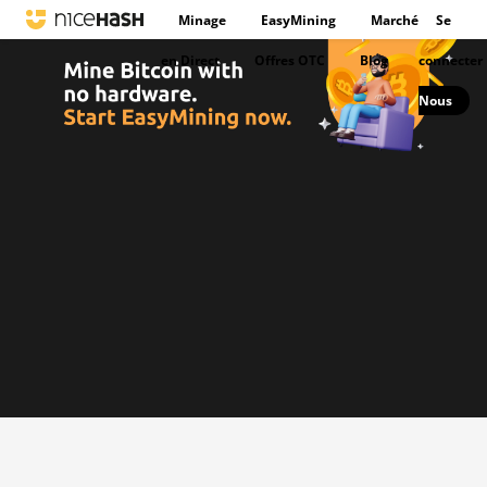
Minage
EasyMining
Marché
Se
en Direct
Offres OTC
Blog
connecter
Nous