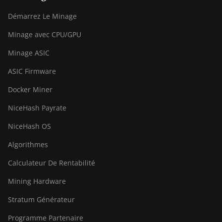
Canaan Avalon A16XP (300Th)
Démarrez Le Minage
Canaan Avalon Made A1346
Minage avec CPU/GPU
Canaan Avalon Made A1366
Minage ASIC
Canaan Avalon Made A1446
ASIC Firmware
Canaan Avalon Made A1466
Docker Miner
Canaan Avalon Mini 3
NiceHash Payrate
Canaan Avalon Nano 3
NiceHash OS
Canaan Avalon Nano 3S
Algorithmes
Canaan Avalon Q
Calculateur De Rentabilité
Canaan Avalon Q
Mining Hardware
Canaan AvalonMiner 1047
Stratum Générateur
Canaan AvalonMiner 1066
Programme Partenaire