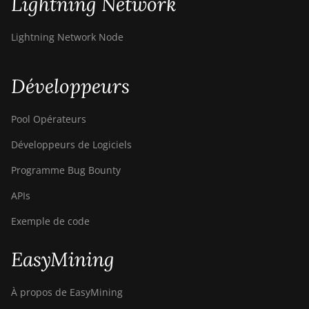
Lightning Network
ElphaPex DG 1 Lite
ElphaPex DG 1+
Lightning Network Node
ElphaPex DG 1S
ElphaPex DG Home 1
Développeurs
ElphaPex DG Hydro 1
Pool Opérateurs
ElphaPex DG2
Développeurs de Logiciels
ElphaPex DG2+
Programme Bug Bounty
FusionSilicon X2
APIs
FusionSilicon X7
Exemple de code
Goldshell AL-BOX
EasyMining
Goldshell AL-BOX II
Goldshell AL-BOX II Plus
À propos de EasyMining
Goldshell CK Lite