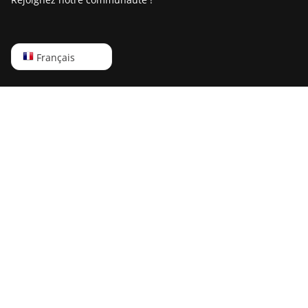
IceRiver KS2
IceRiver KS2 Lite
English
Français
IceRiver KS3
Русский
IceRiver KS3L
中文
IceRiver KS3M
Deutsch
IceRiver KS5L
Português
IceRiver KS5M
Español
IceRiver KS7
Français
IceRiver KS7 Lite
日本語
Innosilicon A4 Dominator
Innosilicon A5
Innosilicon A5 DashMaster - normal