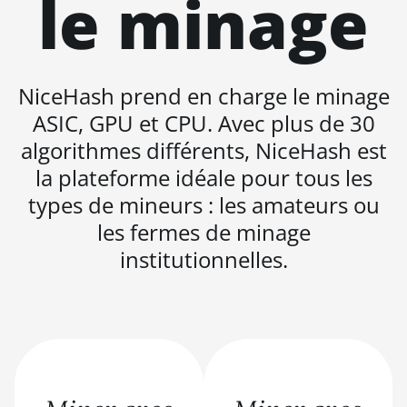
le minage
BITMAIN AntMiner S21+ Hyd (319Th)
BITMAIN AntMiner S21e XP Hyd (430Th)
NiceHash prend en charge le minage
BITMAIN AntMiner S21e XP Hyd 3U
(860Th)
ASIC, GPU et CPU. Avec plus de 30
BITMAIN AntMiner S21j XP Hyd (495Th/s)
algorithmes différents, NiceHash est
la plateforme idéale pour tous les
BITMAIN AntMiner S9
types de mineurs : les amateurs ou
BITMAIN AntMiner S9 SE
les fermes de minage
BITMAIN AntMiner S9i
institutionnelles.
BITMAIN AntMiner S9j
BITMAIN AntMiner S9k
BITMAIN AntMiner T15
BITMAIN AntMiner T17