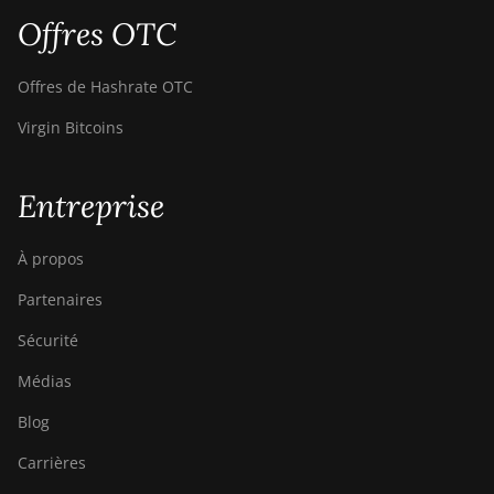
Offres OTC
Goldshell CK-BOX
Goldshell CK-BOX II
Offres de Hashrate OTC
Goldshell CK5
Virgin Bitcoins
Goldshell CK6
Entreprise
Goldshell CK6-SE
Goldshell E-DG1M
À propos
Goldshell KA-BOX
Partenaires
Goldshell KA-BOX Pro
Sécurité
Goldshell KD-BOX
Médias
Goldshell KD5
Blog
Goldshell KD6
Carrières
Goldshell LB Lite