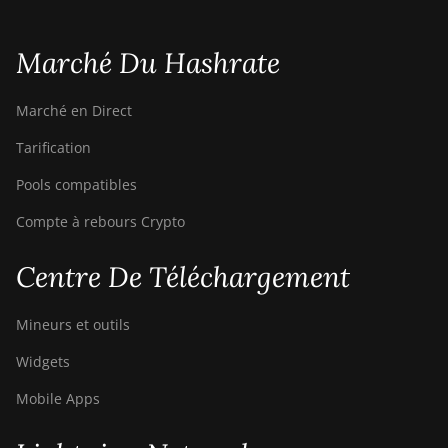
Canaan Creative Avalon 1126 Pro
Canaan Creative Avalon 1146 Pro
Marché Du Hashrate
Canaan Creative Avalon 1166 Pro
Marché en Direct
Canaan Creative Avalon 1246
Tarification
Canaan Creative Avalon 7
Pools compatibles
Canaan Creative Avalon 921
Compte à rebours Crypto
DesiweMiner K10Pro
DesiweMiner K10Ultra
Centre De Téléchargement
DesiweMiner K9S
Mineurs et outils
Ebang Ebit E12
Widgets
Ebang Ebit E12+
Mobile Apps
ElphaPex DG 1