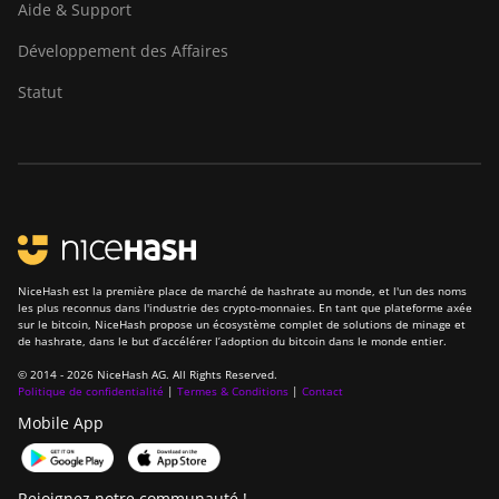
Aide & Support
Goldshell LB-BOX
Développement des Affaires
Goldshell LT Lite
Statut
Goldshell LT5 Pro
Goldshell Mini-DOGE
Goldshell Mini-DOGE II
Goldshell Mini-DOGE Pro
IceRiver AL0
NiceHash est la première place de marché de hashrate au monde, et l'un des noms
les plus reconnus dans l'industrie des crypto-monnaies. En tant que plateforme axée
IceRiver AL3
sur le bitcoin, NiceHash propose un écosystème complet de solutions de minage et
de hashrate, dans le but d’accélérer l’adoption du bitcoin dans le monde entier.
IceRiver KS0
© 2014 - 2026 NiceHash AG. All Rights Reserved.
Politique de confidentialité
|
Termes & Conditions
|
Contact
IceRiver KS0 PRO
Mobile App
IceRiver KS0 Ultra
IceRiver KS1
Rejoignez notre communauté !