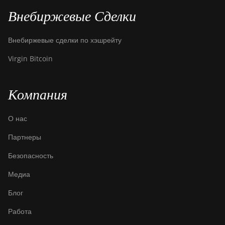
Goldshell CK6
Внебиржевые Сделки
Goldshell CK6-SE
Внебиржевые сделки по хэшрейту
Goldshell E-DG1M
Virgin Bitcoin
Goldshell KA-BOX
Goldshell KA-BOX Pro
Компания
Goldshell KD-BOX
О нас
Goldshell KD5
Партнеры
Goldshell KD6
Безопасность
Goldshell LB Lite
Медиа
Goldshell LB-BOX
Блог
Goldshell LT Lite
Работа
Goldshell LT5 Pro