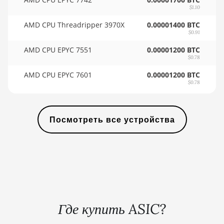
🇸🇾ㅤ SYP - SY£
BITMAIN AntMiner L3+
$1.10
🇸🇿ㅤ SZL - L
AMD CPU Threadripper 3970X
0.00001400 BTC
BITMAIN AntMiner L7
$0.91
🇹🇭ㅤ THB - ฿
BITMAIN AntMiner L9 (16Gh)
AMD CPU EPYC 7551
0.00001200 BTC
$0.78
🇹🇭ㅤ TJS - ЅМ
BITMAIN AntMiner L9 (17Gh)
AMD CPU EPYC 7601
0.00001200 BTC
🏳ㅤ TMT - m
BITMAIN AntMiner L9 Hyd 2U (27Gh)
$0.78
🇹🇳ㅤ TND - DT
BITMAIN AntMiner S11
🇹🇷ㅤ TRY - TL
Посмотреть все устройства
BITMAIN AntMiner S15
🇹🇹ㅤ TTD - TT$
BITMAIN AntMiner S17
🇹🇼ㅤ TWD - NT$
BITMAIN AntMiner S17 (53Th)
🇹🇿ㅤ TZS - TSh
BITMAIN AntMiner S17 Pro
🇺🇦ㅤ UAH - ₴
BITMAIN AntMiner S17 Pro (50Th)
Где купить ASIC?
🇺🇬ㅤ UGX - USh
BITMAIN AntMiner S17+