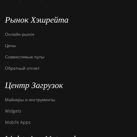
Canaan Creative Avalon 7
Рынок Хэшрейта
Canaan Creative Avalon 921
DesiweMiner K10Pro
Онлайн-рынок
DesiweMiner K10Ultra
Цены
DesiweMiner K9S
Совместимые пулы
Ebang Ebit E12
Обратный отсчет
Ebang Ebit E12+
Центр Загрузок
ElphaPex DG 1
ElphaPex DG 1 Lite
Майнеры и инструменты
ElphaPex DG 1+
Widgets
ElphaPex DG 1S
Mobile Apps
ElphaPex DG Home 1