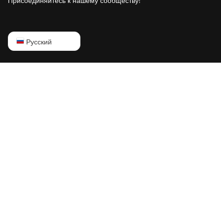
Присоединяйтесь к нашему сообществу!
IceRiver KS3L
IceRiver KS3M
IceRiver KS5L
English
Русский
IceRiver KS5M
Русский
IceRiver KS7
中文
IceRiver KS7 Lite
Deutsch
Innosilicon A4 Dominator
Português
Innosilicon A5
Español
Innosilicon A5 DashMaster - normal mode
Français
Innosilicon A5 DashMaster - overclock
日本語
mode
Innosilicon A6
Innosilicon A9 ZMaster