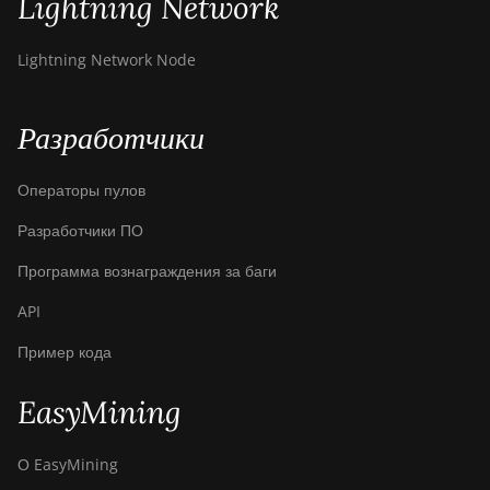
Lightning Network
ElphaPex DG Hydro 1
Lightning Network Node
ElphaPex DG2
ElphaPex DG2+
Разработчики
FusionSilicon X2
FusionSilicon X7
Операторы пулов
Goldshell AL-BOX
Разработчики ПО
Goldshell AL-BOX II
Программа вознаграждения за баги
Goldshell AL-BOX II Plus
API
Goldshell CK Lite
Пример кода
Goldshell CK-BOX
EasyMining
Goldshell CK-BOX II
О EasyMining
Goldshell CK5