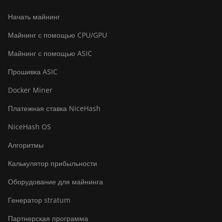
Canaan Avalon Made A1466
Начать майнинг
Canaan Avalon Mini 3
Майнинг с помощью CPU/GPU
Canaan Avalon Nano 3
Майнинг с помощью ASIC
Canaan Avalon Nano 3S
Прошивка ASIC
Canaan Avalon Q
Docker Miner
Canaan Avalon Q
Платежная ставка NiceHash
Canaan AvalonMiner 1047
NiceHash OS
Canaan AvalonMiner 1066
Алгоритмы
Canaan Creative Avalon 1126 Pro
Калькулятор прибыльности
Canaan Creative Avalon 1146 Pro
Оборудование для майнинга
Canaan Creative Avalon 1166 Pro
Генератор stratum
Canaan Creative Avalon 1246
Партнерская программа