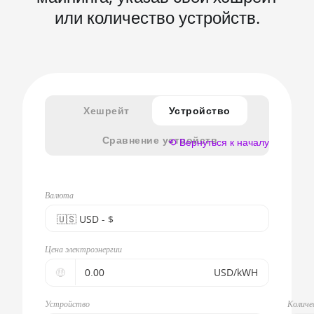
или количество устройств.
Хешрейт
Устройство
Сравнение устройств
⟲ Вернуться к началу
Валюта
🇺🇸ㅤ USD - $
🇪🇺ㅤ EUR - €
Цена электроэнергии
🇺🇸ㅤ USD - $
🤑
USD/kWH
🇨🇳ㅤ CNY - CN¥
Устройство
Количе