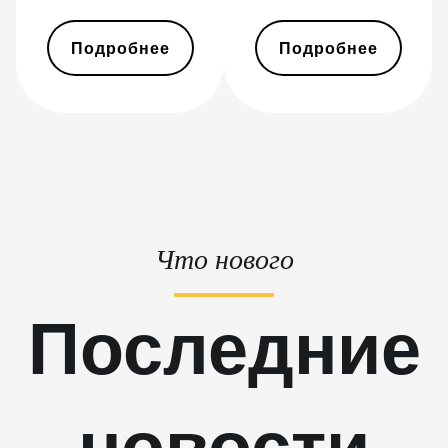
BITMAIN Antminer S19j Pro (96Th)
BITMAIN Antminer S19j XP (151TH)
Подробнее
Подробнее
BITMAIN Antminer S19k Pro (120Th)
BITMAIN Antminer S23 (580Th)
BITMAIN Antminer S23 Hyd. (580Th)
BITMAIN Antminer S23 Hyd. 3U (1.16Ph)
BITMAIN Antminer S23 Imm. (442Th)
Что нового
BITMAIN Antminer S23e Hyd 2U (865Th/s)
BITMAIN Antminer T19 Hydro (145Th)
Последние
BITMAIN Antminer T19 Hydro (158Th)
BITMAIN Antminer T21 (190TH)
новости
Baikal BK-G28
Baikal Giant X10