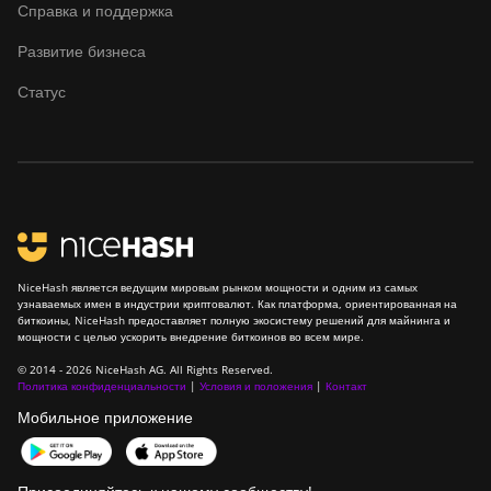
Справка и поддержка
Goldshell Mini-DOGE
Развитие бизнеса
Goldshell Mini-DOGE II
Статус
Goldshell Mini-DOGE Pro
IceRiver AL0
IceRiver AL3
IceRiver KS0
IceRiver KS0 PRO
NiceHash является ведущим мировым рынком мощности и одним из самых
IceRiver KS0 Ultra
узнаваемых имен в индустрии криптовалют. Как платформа, ориентированная на
биткоины, NiceHash предоставляет полную экосистему решений для майнинга и
IceRiver KS1
мощности с целью ускорить внедрение биткоинов во всем мире.
© 2014 - 2026 NiceHash AG. All Rights Reserved.
IceRiver KS2
Политика конфиденциальности
|
Условия и положения
|
Контакт
Мобильное приложение
IceRiver KS2 Lite
IceRiver KS3