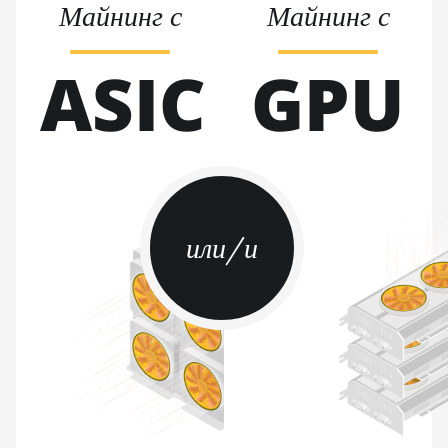
BITMAIN AntMiner Z11
Майнинг с
Майнинг с
BITMAIN AntMiner Z11e
ASIC
GPU
BITMAIN AntMiner Z11j
BITMAIN AntMiner Z15
BITMAIN AntMiner Z15 Pro
BITMAIN AntMiner Z15e
BITMAIN AntMiner Z15j
или/и
BITMAIN Antminer S19 Hyd. (152Th)
BITMAIN Antminer S19 Hydro (158Th)
BITMAIN Antminer S19 XP Hyd (255Th)
BITMAIN Antminer S19j (100TH)
BITMAIN Antminer S19j (90Th)