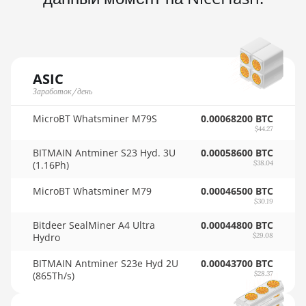
🇳🇴ㅤ NOK - Nkr
AMD Radeon VII
🇳🇵ㅤ NPR - NPRs
AMD Vega Frontier Edition
🇳🇿ㅤ NZD - NZ$
Auradine Teraflux AH3880
ASIC
🇴🇲ㅤ OMR
Заработок/день
Auradine Teraflux AI2500
🇵🇦ㅤ PAB - B/.
Auradine Teraflux AI3680
MicroBT Whatsminer M79S
0.00068200 BTC
$44.27
🇵🇪ㅤ PEN - S/.
Auradine Teraflux AT1500
BITMAIN Antminer S23 Hyd. 3U
0.00058600 BTC
🏳ㅤ PGK - K
(1.16Ph)
$38.04
Auradine Teraflux AT2880
🇵🇭ㅤ PHP - ₱
MicroBT Whatsminer M79
0.00046500 BTC
BITFURY B8
$30.19
🇵🇰ㅤ PKR - PKRs
BITMAIN AntMiner AL1 (16.6Th)
Bitdeer SealMiner A4 Ultra
0.00044800 BTC
Hydro
$29.08
🇵🇱ㅤ PLN - zł
BITMAIN AntMiner D3
BITMAIN Antminer S23e Hyd 2U
0.00043700 BTC
🇵🇾ㅤ PYG - ₲
BITMAIN AntMiner D5
(865Th/s)
$28.37
🇶🇦ㅤ QAR - QR
BITMAIN AntMiner K5