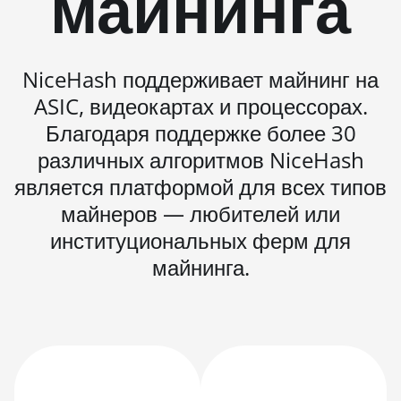
майнинга
(860Th)
BITMAIN AntMiner S21j XP Hyd (495Th/s)
NiceHash поддерживает майнинг на
BITMAIN AntMiner S9
ASIC, видеокартах и процессорах.
BITMAIN AntMiner S9 SE
Благодаря поддержке более 30
BITMAIN AntMiner S9i
различных алгоритмов NiceHash
BITMAIN AntMiner S9j
является платформой для всех типов
майнеров — любителей или
BITMAIN AntMiner S9k
институциональных ферм для
BITMAIN AntMiner T15
майнинга.
BITMAIN AntMiner T17
BITMAIN AntMiner T17+
BITMAIN AntMiner T17e
BITMAIN AntMiner T9+