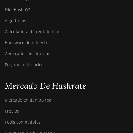
Canaan Creative Avalon 1166 Pro
NiceHash OS
Canaan Creative Avalon 1246
Algoritmos
Canaan Creative Avalon 7
Calculadora de rentabilidad
Canaan Creative Avalon 921
Hardware de minería
DesiweMiner K10Pro
Generador de stratum
DesiweMiner K10Ultra
Programa de socios
DesiweMiner K9S
Ebang Ebit E12
Mercado De Hashrate
Ebang Ebit E12+
Mercado en tiempo real
ElphaPex DG 1
Precios
ElphaPex DG 1 Lite
Pools compatibles
ElphaPex DG 1+
Cuenta regresiva de cripto