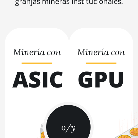
granjas mineras institucionales.
BITMAIN AntMiner T9+
BITMAIN AntMiner Z11
BITMAIN AntMiner Z11e
BITMAIN AntMiner Z11j
Minería con
Minería con
BITMAIN AntMiner Z15
ASIC
GPU
BITMAIN AntMiner Z15 Pro
BITMAIN AntMiner Z15e
BITMAIN AntMiner Z15j
BITMAIN Antminer S19 Hyd. (152Th)
BITMAIN Antminer S19 Hydro (158Th)
o/y
BITMAIN Antminer S19 XP Hyd (255Th)
BITMAIN Antminer S19j (100TH)