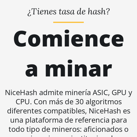
BITMAIN AntMiner S21e XP Hyd (430Th)
¿Tienes tasa de hash?
BITMAIN AntMiner S21e XP Hyd 3U
(860Th)
Comience
BITMAIN AntMiner S21j XP Hyd (495Th/s)
BITMAIN AntMiner S9
a minar
BITMAIN AntMiner S9 SE
BITMAIN AntMiner S9i
BITMAIN AntMiner S9j
NiceHash admite minería ASIC, GPU y
BITMAIN AntMiner S9k
CPU. Con más de 30 algoritmos
BITMAIN AntMiner T15
diferentes compatibles, NiceHash es
BITMAIN AntMiner T17
una plataforma de referencia para
BITMAIN AntMiner T17+
todo tipo de mineros: aficionados o
BITMAIN AntMiner T17e