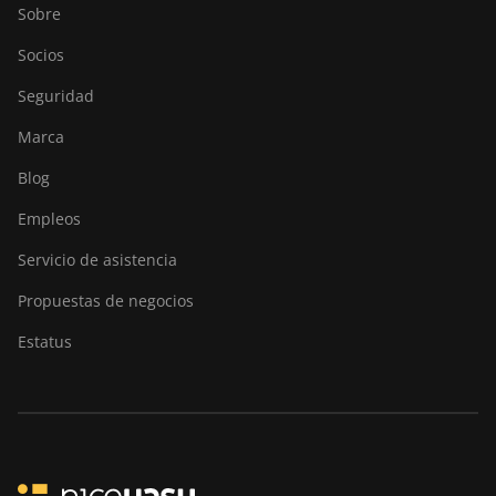
Goldshell LT Lite
Sobre
Goldshell LT5 Pro
Socios
Goldshell Mini-DOGE
Seguridad
Goldshell Mini-DOGE II
Marca
Goldshell Mini-DOGE Pro
Blog
IceRiver AL0
Empleos
IceRiver AL3
Servicio de asistencia
IceRiver KS0
Propuestas de negocios
IceRiver KS0 PRO
Estatus
IceRiver KS0 Ultra
IceRiver KS1
IceRiver KS2