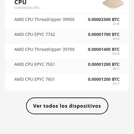
CPU
🇸🇴ㅤ SOS - Ssh
BITMAIN AntMiner L11 Pro (21Gh)
Ganancias/día
🏳ㅤ SRD - $
BITMAIN AntMiner L3 ++
AMD CPU Threadripper 3990X
0.00002300 BTC
🇸🇾ㅤ SYP - SY£
$1.48
BITMAIN AntMiner L3+
AMD CPU EPYC 7742
🇸🇿ㅤ SZL - L
0.00001700 BTC
BITMAIN AntMiner L7
$1.09
🇹🇭ㅤ THB - ฿
BITMAIN AntMiner L9 (16Gh)
AMD CPU Threadripper 3970X
0.00001400 BTC
$0.90
🇹🇭ㅤ TJS - ЅМ
BITMAIN AntMiner L9 (17Gh)
AMD CPU EPYC 7551
0.00001200 BTC
🏳ㅤ TMT - m
BITMAIN AntMiner L9 Hyd 2U (27Gh)
$0.77
🇹🇳ㅤ TND - DT
AMD CPU EPYC 7601
0.00001200 BTC
BITMAIN AntMiner S11
$0.77
🇹🇷ㅤ TRY - TL
BITMAIN AntMiner S15
🇹🇹ㅤ TTD - TT$
BITMAIN AntMiner S17
Ver todos los dispositivos
🇹🇼ㅤ TWD - NT$
BITMAIN AntMiner S17 (53Th)
🇹🇿ㅤ TZS - TSh
BITMAIN AntMiner S17 Pro
🇺🇦ㅤ UAH - ₴