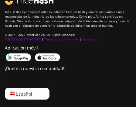
IceRiver KS2 Lite
IceRiver KS3
NiceHash es el mercado líder mundial en tasa de hash y uno de los nombres más
reconocidos en la industria de las criptomonedas. Como plataforma centrada en
Bitcoin, NiceHash ofrece un ecosistema completo de soluciones de minería y tasa de
IceRiver KS3L
hash con el objetivo de acelerar la adopción de Bitcoin en todo el mundo.
IceRiver KS3M
© 2014 - 2026 NiceHash AG. All Rights Reserved.
POLÍTICA DE PRIVACIDAD
|
Términos y condiciones
|
Contacto
IceRiver KS5L
Aplicación móvil
IceRiver KS5M
IceRiver KS7
¡Únete a nuestra comunidad!
IceRiver KS7 Lite
Innosilicon A4 Dominator
English
Español
Innosilicon A5
Русский
Innosilicon A5 DashMaster - normal mode
中文
Innosilicon A5 DashMaster - overclock
Deutsch
mode