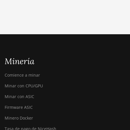
Canaan Avalon Made A1366
Canaan Avalon Made A1446
Canaan Avalon Made A1466
Canaan Avalon Mini 3
Canaan Avalon Nano 3
Minería
Canaan Avalon Nano 3S
Canaan Avalon Q
Comience a minar
Canaan Avalon Q
Minar con CPU/GPU
Canaan AvalonMiner 1047
Minar con ASIC
Canaan AvalonMiner 1066
Firmware ASIC
Canaan Creative Avalon 1126 Pro
Minero Docker
Canaan Creative Avalon 1146 Pro
Tasa de pago de NiceHash