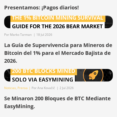
Presentamos: ¡Pagos diarios!
Bitdeer SealMiner A4 Pro Hydro
Bitdeer SealMiner A4 Ultra Hydro
Bitdeer SealMiner DL1 Air
Por Marko Tarman
|
18 Jul 2026
Bitdeer SealMiner DL1 Hydro
La Guía de Supervivencia para Mineros de
Bitmain Antminer AL1
Bitcoin del 1% para el Mercado Bajista de
Canaan Avalon A15-194T
2026.
Canaan Avalon A1566
Canaan Avalon A1566I
Canaan Avalon A15XP-206T
Noticias
,
Prensa
|
Por Ana Kovačič
|
2 Jul 2026
Canaan Avalon A16 (282Th)
Se Minaron 200 Bloques de BTC Mediante
Canaan Avalon A16XP (300Th)
EasyMining.
Canaan Avalon Made A1346