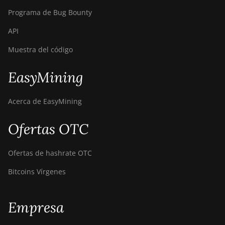
Goldshell CK-BOX II
Programa de Bug Bounty
Goldshell CK5
API
Goldshell CK6
Muestra del código
Goldshell CK6-SE
EasyMining
Goldshell E-DG1M
Goldshell KA-BOX
Acerca de EasyMining
Goldshell KA-BOX Pro
Ofertas OTC
Goldshell KD-BOX
Ofertas de hashrate OTC
Goldshell KD5
Bitcoins Vírgenes
Goldshell KD6
Goldshell LB Lite
Empresa
Goldshell LB-BOX