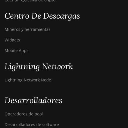
ElphaPex DG 1S
Centro De Descargas
ElphaPex DG Home 1
ElphaPex DG Hydro 1
Mineros y herramientas
ElphaPex DG2
Widgets
ElphaPex DG2+
Mobile Apps
FusionSilicon X2
Lightning Network
FusionSilicon X7
Goldshell AL-BOX
Lightning Network Node
Goldshell AL-BOX II
Desarrolladores
Goldshell AL-BOX II Plus
Goldshell CK Lite
Operadores de pool
Goldshell CK-BOX
Desarrolladores de software