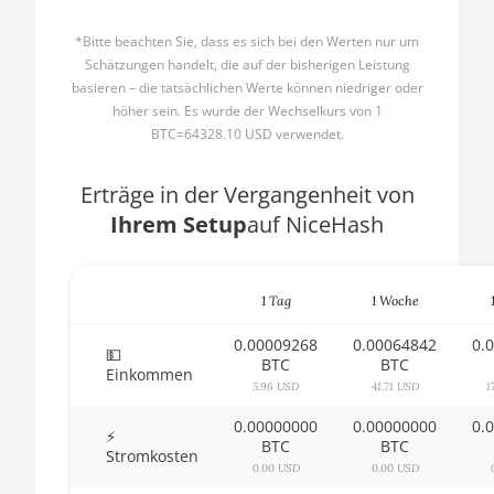
🇧🇬ㅤ BGN
AMD CPU Ryzen 5 3500X
*Bitte beachten Sie, dass es sich bei den Werten nur um
Schätzungen handelt, die auf der bisherigen Leistung
🇧🇭ㅤ BHD - BD
AMD CPU Ryzen 5 3600
basieren – die tatsächlichen Werte können niedriger oder
höher sein. Es wurde der Wechselkurs von 1
🇧🇮ㅤ BIF - FBu
AMD CPU Ryzen 5 3600X
BTC=64328.10 USD verwendet.
🇧🇲ㅤ BMD - $
AMD CPU Ryzen 5 3600XT
Erträge in der Vergangenheit von
🇧🇳ㅤ BND - BN$
AMD CPU Ryzen 5 5600X
Ihrem Setup
auf NiceHash
🇧🇴ㅤ BOB - Bs
AMD CPU Ryzen 5 7600X
🇧🇷ㅤ BRL - R$
AMD CPU Ryzen 7 1700
1 Tag
1 Woche
🏳ㅤ BSD - B$
AMD CPU Ryzen 7 1700X
0.00009268
0.00064842
0.
💵
🇧🇹ㅤ BTN - Nu.
BTC
BTC
AMD CPU Ryzen 7 1800X
Einkommen
5.96 USD
41.71 USD
1
🇧🇼ㅤ BWP
AMD CPU Ryzen 7 2700
0.00000000
0.00000000
0.
⚡
🇧🇾ㅤ BYN
BTC
BTC
AMD CPU Ryzen 7 2700X
Stromkosten
0.00 USD
0.00 USD
🇧🇿ㅤ BZD - BZ$
AMD CPU Ryzen 7 3700X