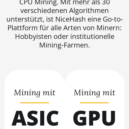
CPU Mining. Mit mehr als 30
verschiedenen Algorithmen
BITMAIN AntMiner S9i
unterstützt, ist NiceHash eine Go-to-
BITMAIN AntMiner S9j
Plattform für alle Arten von Minern:
BITMAIN AntMiner S9k
Hobbyisten oder institutionelle
BITMAIN AntMiner T15
Mining-Farmen.
BITMAIN AntMiner T17
BITMAIN AntMiner T17+
BITMAIN AntMiner T17e
BITMAIN AntMiner T9+
Mining mit
Mining mit
BITMAIN AntMiner Z11
BITMAIN AntMiner Z11e
ASIC
GPU
BITMAIN AntMiner Z11j
BITMAIN AntMiner Z15