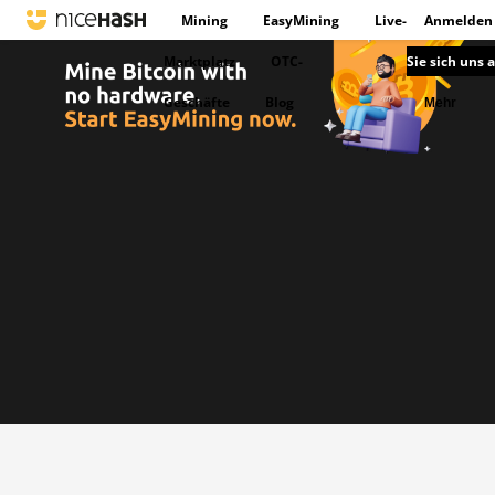
Mining
EasyMining
Live-
Anmelden
Marktplatz
OTC-
Sie sich uns 
Geschäfte
Blog
Mehr