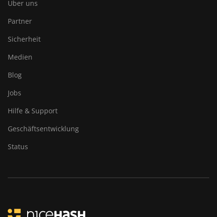
Über uns
Goldshell KA-BOX Pro
Partner
Goldshell KD-BOX
Sicherheit
Goldshell KD5
Medien
Goldshell KD6
Blog
Goldshell LB Lite
Jobs
Goldshell LB-BOX
Hilfe & Support
Goldshell LT Lite
Geschäftsentwicklung
Goldshell LT5 Pro
Status
Goldshell Mini-DOGE
Goldshell Mini-DOGE II
Goldshell Mini-DOGE Pro
IceRiver AL0