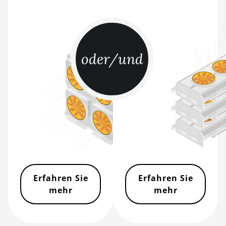
BITMAIN AntMiner Z15 Pro
BITMAIN AntMiner Z15e
BITMAIN AntMiner Z15j
oder/und
BITMAIN Antminer S19 Hyd. (152Th)
BITMAIN Antminer S19 Hydro (158Th)
BITMAIN Antminer S19 XP Hyd (255Th)
BITMAIN Antminer S19j (100TH)
BITMAIN Antminer S19j (90Th)
BITMAIN Antminer S19j Pro (96Th)
Erfahren Sie
Erfahren Sie
BITMAIN Antminer S19j XP (151TH)
mehr
mehr
BITMAIN Antminer S19k Pro (120Th)
BITMAIN Antminer S23 (580Th)