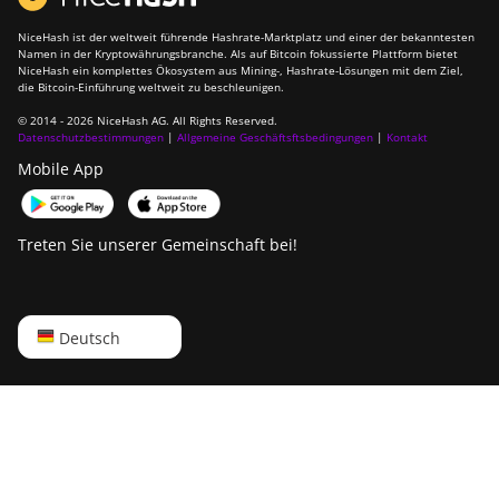
IceRiver AL3
NiceHash ist der weltweit führende Hashrate-Marktplatz und einer der bekanntesten
Namen in der Kryptowährungsbranche. Als auf Bitcoin fokussierte Plattform bietet
NiceHash ein komplettes Ökosystem aus Mining-, Hashrate-Lösungen mit dem Ziel,
IceRiver KS0
die Bitcoin-Einführung weltweit zu beschleunigen.
IceRiver KS0 PRO
© 2014 - 2026 NiceHash AG. All Rights Reserved.
Datenschutzbestimmungen
|
Allgemeine Geschäftsftsbedingungen
|
Kontakt
IceRiver KS0 Ultra
Mobile App
IceRiver KS1
IceRiver KS2
Treten Sie unserer Gemeinschaft bei!
IceRiver KS2 Lite
IceRiver KS3
English
Deutsch
IceRiver KS3L
Русский
IceRiver KS3M
中文
IceRiver KS5L
Deutsch
IceRiver KS5M