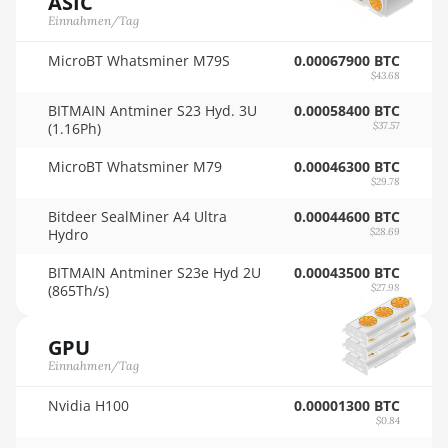
ASIC
🇴🇲ㅤ OMR
Auradine Teraflux AI2500
Einnahmen/Tag
🇵🇦ㅤ PAB - B/.
Auradine Teraflux AI3680
MicroBT Whatsminer M79S
0.00067900 BTC
🇵🇪ㅤ PEN - S/.
$43.68
Auradine Teraflux AT1500
BITMAIN Antminer S23 Hyd. 3U
0.00058400 BTC
🏳ㅤ PGK - K
Auradine Teraflux AT2880
(1.16Ph)
$37.57
🇵🇭ㅤ PHP - ₱
BITFURY B8
MicroBT Whatsminer M79
0.00046300 BTC
$29.78
🇵🇰ㅤ PKR - PKRs
BITMAIN AntMiner AL1 (16.6Th)
Bitdeer SealMiner A4 Ultra
0.00044600 BTC
🇵🇱ㅤ PLN - zł
BITMAIN AntMiner D3
Hydro
$28.69
🇵🇾ㅤ PYG - ₲
BITMAIN AntMiner D5
BITMAIN Antminer S23e Hyd 2U
0.00043500 BTC
(865Th/s)
$27.98
🇶🇦ㅤ QAR - QR
BITMAIN AntMiner K5
🇷🇴ㅤ RON
BITMAIN AntMiner K7
GPU
Einnahmen/Tag
🇷🇸ㅤ RSD - din.
BITMAIN AntMiner KA3
Nvidia H100
0.00001300 BTC
🇸🇦ㅤ SAR - SR
BITMAIN AntMiner KS3 (8.3TH)
$0.84
🇸🇧ㅤ SBD - $