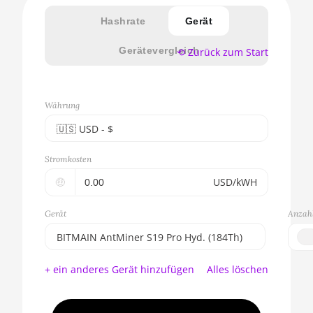
Hashrate
Gerät
Gerätevergleich
⟲ Zurück zum Start
Währung
🇺🇸ㅤ USD - $
🇪🇺ㅤ EUR - €
Stromkosten
🇺🇸ㅤ USD - $
🤑
USD/kWH
🇨🇳ㅤ CNY - CN¥
Gerät
Anzahl
🇬🇧ㅤ GBP - £
BITMAIN AntMiner S19 Pro Hyd. (184Th)
🇷🇺ㅤ RUB
BITMAIN AntMiner S17e (64Th)
+ ein anderes Gerät hinzufügen
Alles löschen
- - -
AMD CPU EPYC 7302
🇦🇪ㅤ AED