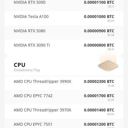
BITMAIN AntMiner KS3 (9.4TH)
NVIDIA RTX 5090
0.00001100 BTC
$0.71
🏳ㅤ SCR - SR
BITMAIN AntMiner KS5
NVIDIA Tesla A100
0.00001000 BTC
🇸🇩ㅤ SDG
$0.64
BITMAIN AntMiner KS5 Pro
NVIDIA RTX 5080
🇸🇪ㅤ SEK
0.00000900 BTC
BITMAIN AntMiner KS7
$0.58
🇸🇬ㅤ SGD - S$
BITMAIN AntMiner L11 (20Gh)
NVIDIA RTX 3090 Ti
0.00000800 BTC
$0.51
🏳ㅤ SHP - £
BITMAIN AntMiner L11 Hyd. 2U (33Gh)
🇸🇱ㅤ SLL - Le
CPU
BITMAIN AntMiner L11 Hyd. 6U (33Gh)
Einnahmen/Tag
🇸🇴ㅤ SOS - Ssh
BITMAIN AntMiner L11 Pro (21Gh)
AMD CPU Threadripper 3990X
0.00002300 BTC
🏳ㅤ SRD - $
BITMAIN AntMiner L3 ++
$1.48
🇸🇾ㅤ SYP - SY£
AMD CPU EPYC 7742
0.00001700 BTC
BITMAIN AntMiner L3+
$1.09
🇸🇿ㅤ SZL - L
BITMAIN AntMiner L7
AMD CPU Threadripper 3970X
0.00001400 BTC
$0.90
🇹🇭ㅤ THB - ฿
BITMAIN AntMiner L9 (16Gh)
AMD CPU EPYC 7551
0.00001200 BTC
🇹🇭ㅤ TJS - ЅМ
BITMAIN AntMiner L9 (17Gh)