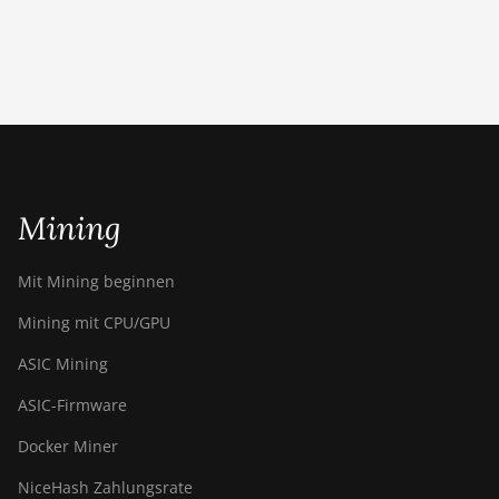
Canaan Avalon A15-194T
Canaan Avalon A1566
Canaan Avalon A1566I
Canaan Avalon A15XP-206T
Canaan Avalon A16 (282Th)
Mining
Canaan Avalon A16XP (300Th)
Canaan Avalon Made A1346
Mit Mining beginnen
Canaan Avalon Made A1366
Mining mit CPU/GPU
Canaan Avalon Made A1446
ASIC Mining
Canaan Avalon Made A1466
ASIC-Firmware
Canaan Avalon Mini 3
Docker Miner
Canaan Avalon Nano 3
NiceHash Zahlungsrate