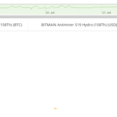
20. Juli
20. Juli
27. Juli
27. Juli
158Th) (BTC)
BITMAIN Antminer S19 Hydro (158Th) (USD)