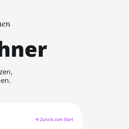
nen
chner
zen,
ben.
⟲ Zurück zum Start