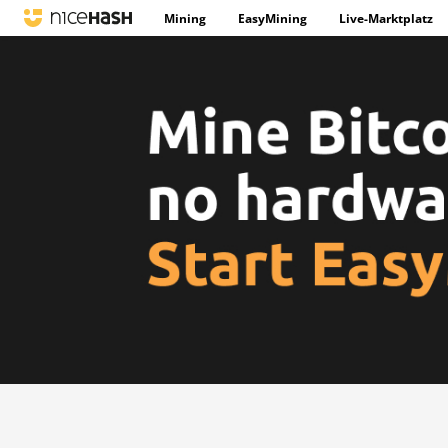
Mining
EasyMining
Live-Marktplatz