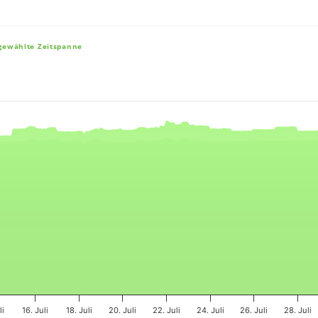
sgewählte Zeitspanne
e, and navigator-x-axis.
es, values, and navigator-y-axis.
li
16. Juli
18. Juli
20. Juli
22. Juli
24. Juli
26. Juli
28. Juli