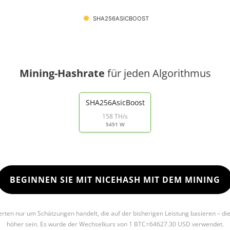
SHA256ASICBOOST
Mining-Hashrate
für jeden Algorithmus
SHA256AsicBoost
158 TH/s
5451 W
BEGINNEN SIE MIT NICEHASH MIT DEM MINING
Werten nur um Schätzungen handelt, die auf der bisherigen Leistung basieren – di
höher sein. Es wurde der Wechselkurs von 1 BTC=64627.30 USD verwendet.