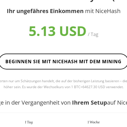
Ihr ungefähres Einkommen
mit NiceHash
5.13 USD
/ Tag
BEGINNEN SIE MIT NICEHASH MIT DEM MINING
Werten nur um Schätzungen handelt, die auf der bisherigen Leistung basieren – di
höher sein. Es wurde der Wechselkurs von 1 BTC=64627.30 USD verwendet.
ge in der Vergangenheit von
Ihrem Setup
auf Ni
1 Tag
1 Woche