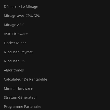
Démarrez Le Minage
Canaan Avalon A1566
Minage avec CPU/GPU
Canaan Avalon A1566I
Minage ASIC
Canaan Avalon A15XP-206T
ASIC Firmware
Canaan Avalon A16 (282Th)
Docker Miner
Canaan Avalon A16XP (300Th)
NiceHash Payrate
Canaan Avalon Made A1346
NiceHash OS
Canaan Avalon Made A1366
Algorithmes
Canaan Avalon Made A1446
Calculateur De Rentabilité
Canaan Avalon Made A1466
Mining Hardware
Canaan Avalon Mini 3
Stratum Générateur
Canaan Avalon Nano 3
Programme Partenaire
Canaan Avalon Nano 3S