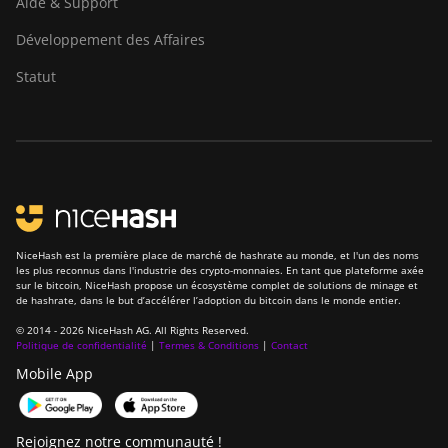
Aide & Support
Goldshell KA-BOX Pro
Développement des Affaires
Goldshell KD-BOX
Statut
Goldshell KD5
Goldshell KD6
Goldshell LB Lite
Goldshell LB-BOX
Goldshell LT Lite
NiceHash est la première place de marché de hashrate au monde, et l'un des noms
les plus reconnus dans l'industrie des crypto-monnaies. En tant que plateforme axée
Goldshell LT5 Pro
sur le bitcoin, NiceHash propose un écosystème complet de solutions de minage et
de hashrate, dans le but d’accélérer l’adoption du bitcoin dans le monde entier.
Goldshell Mini-DOGE
© 2014 - 2026 NiceHash AG. All Rights Reserved.
Goldshell Mini-DOGE II
Politique de confidentialité
|
Termes & Conditions
|
Contact
Mobile App
Goldshell Mini-DOGE Pro
IceRiver AL0
Rejoignez notre communauté !