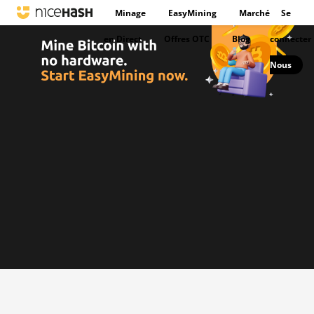
Minage
EasyMining
Marché
Se
en Direct
Offres OTC
Blog
connecter
Nous