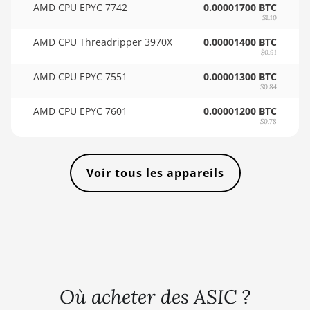
🇸🇴ㅤ SOS - Ssh
AMD CPU EPYC 7742
BITMAIN AntMiner L11 Pro (21Gh)
0.00001700 BTC
$1.10
🏳ㅤ SRD - $
BITMAIN AntMiner L3 ++
AMD CPU Threadripper 3970X
0.00001400 BTC
🇸🇾ㅤ SYP - SY£
$0.91
BITMAIN AntMiner L3+
AMD CPU EPYC 7551
0.00001300 BTC
🇸🇿ㅤ SZL - L
BITMAIN AntMiner L7
$0.84
🇹🇭ㅤ THB - ฿
BITMAIN AntMiner L9 (16Gh)
AMD CPU EPYC 7601
0.00001200 BTC
$0.78
🇹🇭ㅤ TJS - ЅМ
BITMAIN AntMiner L9 (17Gh)
🏳ㅤ TMT - m
BITMAIN AntMiner L9 Hyd 2U (27Gh)
Voir tous les appareils
🇹🇳ㅤ TND - DT
BITMAIN AntMiner S11
🇹🇷ㅤ TRY - TL
BITMAIN AntMiner S15
🇹🇹ㅤ TTD - TT$
BITMAIN AntMiner S17
🇹🇼ㅤ TWD - NT$
BITMAIN AntMiner S17 (53Th)
🇹🇿ㅤ TZS - TSh
BITMAIN AntMiner S17 Pro
Où acheter des ASIC ?
🇺🇦ㅤ UAH - ₴