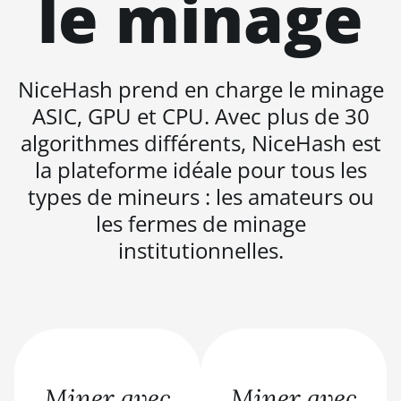
le minage
BITMAIN AntMiner S21 XP+ Hyd
(500Th)
NiceHash prend en charge le minage
BITMAIN AntMiner S21+ (216Th)
ASIC, GPU et CPU. Avec plus de 30
BITMAIN AntMiner S21+ Hyd (319Th)
algorithmes différents, NiceHash est
BITMAIN AntMiner S21e XP Hyd
la plateforme idéale pour tous les
(430Th)
types de mineurs : les amateurs ou
BITMAIN AntMiner S21e XP Hyd 3U
les fermes de minage
(860Th)
institutionnelles.
BITMAIN AntMiner S21j XP Hyd
(495Th/s)
BITMAIN AntMiner S9
BITMAIN AntMiner S9 SE
BITMAIN AntMiner S9i
Miner avec
Miner avec