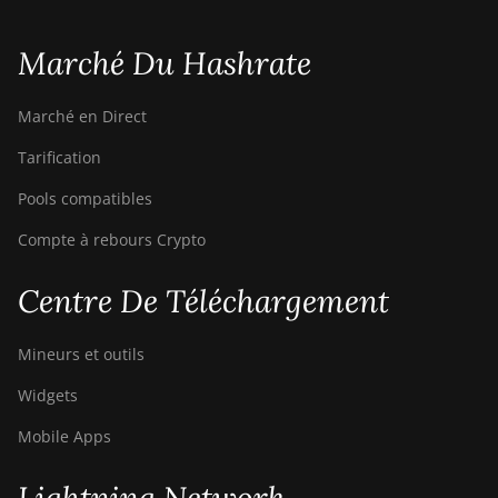
Canaan Avalon Q
Marché Du Hashrate
Canaan Avalon Q
Canaan AvalonMiner 1047
Marché en Direct
Canaan AvalonMiner 1066
Tarification
Canaan Creative Avalon 1126 Pro
Pools compatibles
Canaan Creative Avalon 1146 Pro
Compte à rebours Crypto
Canaan Creative Avalon 1166 Pro
Centre De Téléchargement
Canaan Creative Avalon 1246
Mineurs et outils
Canaan Creative Avalon 7
Widgets
Canaan Creative Avalon 921
Mobile Apps
DesiweMiner K10Pro
DesiweMiner K10Ultra