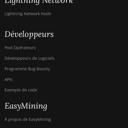
Lightning Network
DesiweMiner K9S
Lightning Network Node
Ebang Ebit E12
Ebang Ebit E12+
Développeurs
ElphaPex DG 1
Pool Opérateurs
ElphaPex DG 1 Lite
Développeurs de Logiciels
ElphaPex DG 1+
Programme Bug Bounty
ElphaPex DG 1S
APIs
ElphaPex DG Home 1
Exemple de code
ElphaPex DG Hydro 1
ElphaPex DG2
EasyMining
ElphaPex DG2+
À propos de EasyMining
FusionSilicon X2