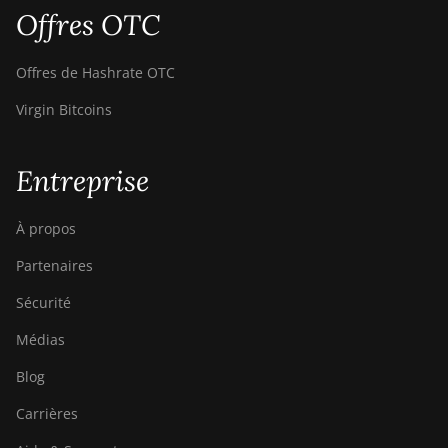
Offres OTC
FusionSilicon X7
Goldshell AL-BOX
Offres de Hashrate OTC
Goldshell AL-BOX II
Virgin Bitcoins
Goldshell AL-BOX II Plus
Goldshell CK Lite
Entreprise
Goldshell CK-BOX
À propos
Goldshell CK-BOX II
Partenaires
Goldshell CK5
Sécurité
Goldshell CK6
Médias
Goldshell CK6-SE
Blog
Goldshell E-DG1M
Carrières
Goldshell KA-BOX