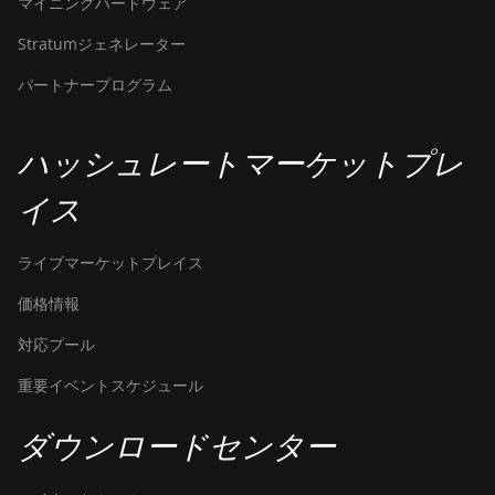
マイニングハードウェア
Bitdeer SealMiner A3 Hydro
Stratumジェネレーター
Bitdeer SealMiner A3 Pro Air
パートナープログラム
Bitdeer SealMiner A3 Pro
Hydro
ハッシュレートマーケットプレ
Bitdeer SealMiner A4 Pro Air
イス
Bitdeer SealMiner A4 Pro
Hydro
ライブマーケットプレイス
Bitdeer SealMiner A4 Ultra
価格情報
Hydro
対応プール
Bitdeer SealMiner DL1 Air
重要イベントスケジュール
Bitdeer SealMiner DL1 Hydro
ダウンロードセンター
Bitmain Antminer AL1
Canaan Avalon A15-194T