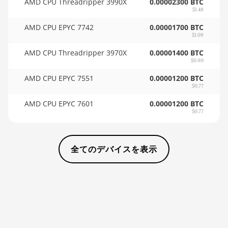
AMD CPU Threadripper 3990X
0.00002300 BTC
$1.48
BITMAIN AntMiner KS3 (9.4TH)
🇸🇩ㅤ SDG
AMD CPU EPYC 7742
0.00001700 BTC
BITMAIN AntMiner KS5
🇸🇪ㅤ SEK
$1.09
AMD CPU Threadripper 3970X
0.00001400 BTC
BITMAIN AntMiner KS5 Pro
🇸🇬ㅤ SGD - S$
$0.90
BITMAIN AntMiner KS7
🏳ㅤ SHP - £
AMD CPU EPYC 7551
0.00001200 BTC
$0.77
BITMAIN AntMiner L11 (20Gh)
🇸🇱ㅤ SLL - Le
AMD CPU EPYC 7601
0.00001200 BTC
BITMAIN AntMiner L11 Hyd. 2U
🇸🇴ㅤ SOS - Ssh
$0.77
(33Gh)
🏳ㅤ SRD - $
BITMAIN AntMiner L11 Hyd. 6U
全てのデバイスを表示
🇸🇾ㅤ SYP - SY£
(33Gh)
🇸🇿ㅤ SZL - L
BITMAIN AntMiner L11 Pro
(21Gh)
🇹🇭ㅤ THB - ฿
BITMAIN AntMiner L3 ++
🇹🇭ㅤ TJS - ЅМ
BITMAIN AntMiner L3+
🏳ㅤ TMT - m