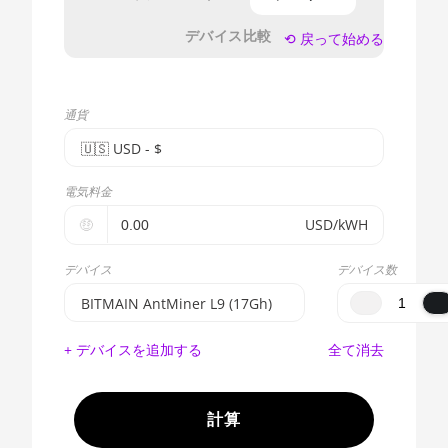
デバイス比較
⟲ 戻って始める
通貨
🇺🇸ㅤ USD - $
🇪🇺ㅤ EUR - €
電気料金
🇺🇸ㅤ USD - $
🤑
USD/kWH
🇨🇳ㅤ CNY - CN¥
デバイス
デバイス数
🇬🇧ㅤ GBP - £
BITMAIN AntMiner L9 (17Gh)
🇷🇺ㅤ RUB
BITMAIN AntMiner S17e (64Th)
+ デバイスを追加する
全て消去
- - -
AMD CPU EPYC 7302
🇦🇪ㅤ AED
AMD CPU EPYC 7352
計算
🇦🇫ㅤ AFN - Af