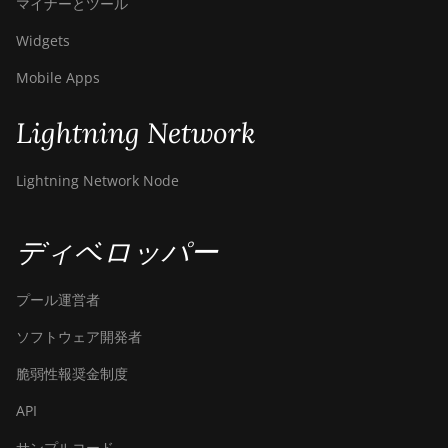
マイナーとツール
Canaan Avalon A1566
Widgets
Canaan Avalon A1566I
Mobile Apps
Canaan Avalon A15XP-206T
Lightning Network
Canaan Avalon A16 (282Th)
Canaan Avalon A16XP (300Th)
Lightning Network Node
Canaan Avalon Made A1346
ディベロッパー
Canaan Avalon Made A1366
Canaan Avalon Made A1446
プール運営者
Canaan Avalon Made A1466
ソフトウェア開発者
Canaan Avalon Mini 3
脆弱性報奨金制度
Canaan Avalon Nano 3
API
Canaan Avalon Nano 3S
サンプルコード