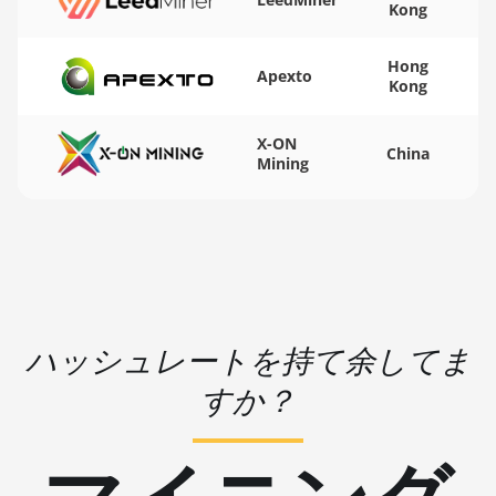
Kong
BITMAIN AntMiner S19
🏳ㅤ WST - WS$
BITMAIN AntMiner S19 Pro
Hong
🇨🇫ㅤ XAF - FCFA
Apexto
Kong
BITMAIN AntMiner S19 Pro
🇦🇬ㅤ XCD - $
Hyd. (184Th)
X-ON
🏳ㅤ XDR - SDR
China
Mining
BITMAIN AntMiner S19 Pro+
Hyd (198Th)
🇨🇮ㅤ XOF - CFA
BITMAIN AntMiner S19 Pro+
🇵🇫ㅤ XPF - Fr
Hyd. (191Th)
🇾🇪ㅤ YER - YR
BITMAIN AntMiner S19 XP
🇿🇦ㅤ ZAR - R
(140Th)
ハッシュレートを持て余してま
🇿🇲ㅤ ZMK - ZK
BITMAIN AntMiner S19 XP Hyd
3U (512Th)
すか？
BITMAIN AntMiner S19 XP+
Hyd (279Th)
BITMAIN AntMiner S19j Pro