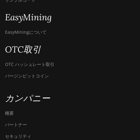
Canaan Avalon Q
EasyMining
Canaan Avalon Q
Canaan AvalonMiner 1047
EasyMiningについて
Canaan AvalonMiner 1066
OTC取引
Canaan Creative Avalon 1126
Pro
OTC ハッシュレート取引
Canaan Creative Avalon 1146
バージンビットコイン
Pro
Canaan Creative Avalon 1166
Pro
カンパニー
Canaan Creative Avalon 1246
概要
Canaan Creative Avalon 7
パートナー
Canaan Creative Avalon 921
セキュリティ