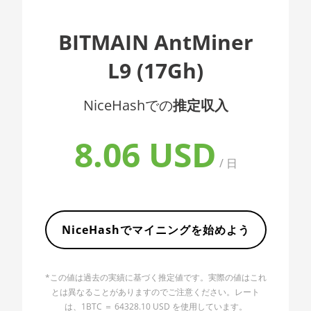
AMD CPU EPYC 7402
🇦🇱ㅤ ALL
AMD CPU EPYC 7402P
BITMAIN AntMiner
🇦🇲ㅤ AMD
AMD CPU EPYC 7551
L9 (17Gh)
🇧🇶ㅤ ANG - ƒ
AMD CPU EPYC 7601
🇦🇴ㅤ AOA - Kz
NiceHashでの
推定収入
AMD CPU EPYC 7742
🇦🇷ㅤ ARS - AR$
AMD CPU Ryzen 3 1300X
8.06 USD
🇦🇺ㅤ AUD - AU$
AMD CPU Ryzen 5 1400
/ 日
🏳ㅤ AWG - ƒ
AMD CPU Ryzen 5 1500X
🇦🇿ㅤ AZN - man.
AMD CPU Ryzen 5 1600
🇧🇦ㅤ BAM - KM
NiceHashでマイニングを始めよう
AMD CPU Ryzen 5 1600X
🏳ㅤ BBD - Bds$
AMD CPU Ryzen 5 2600
*この値は過去の実績に基づく推定値です。実際の値はこれ
🇧🇩ㅤ BDT - Tk
AMD CPU Ryzen 5 2600X
とは異なることがありますのでご注意ください。レート
🇧🇬ㅤ BGN
は、1BTC ＝ 64328.10 USD を使用しています。
AMD CPU Ryzen 5 3500X