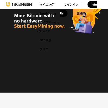
マイニング
サインイン
Join
|
EasyMining
Us
|
詳細
ライブマーケッ
トプレイス
OTC取引
ブログ