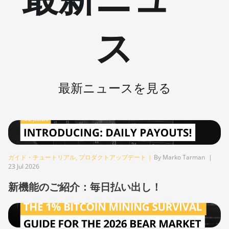
BITMAIN AntMiner Z11j
ス
BITMAIN AntMiner Z15
BITMAIN AntMiner Z15 Pro
BITMAIN AntMiner Z15e
最新ニュースを見る
BITMAIN AntMiner Z15j
BITMAIN Antminer S19 Hyd.
(152Th)
BITMAIN Antminer S19 Hydro
(158Th)
ガイド・チュートリアル
,
プロダクトアップデート
|
By Marko Tarman
|
23 Jul 2026
BITMAIN Antminer S19 XP Hyd
(255Th)
新機能のご紹介：毎日払い出し！
BITMAIN Antminer S19j
(100TH)