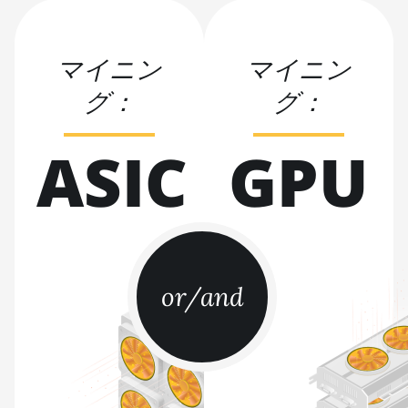
BITMAIN AntMiner S21 XP Hyd
(473Th)
マイニン
マイニン
BITMAIN AntMiner S21 XP
Immersion (300Th)
グ：
グ：
BITMAIN AntMiner S21 XP+
ASIC
Hyd (500Th)
GPU
BITMAIN AntMiner S21+
(216Th)
BITMAIN AntMiner S21+ Hyd
(319Th)
BITMAIN AntMiner S21e XP
or/and
Hyd (430Th)
BITMAIN AntMiner S21e XP
Hyd 3U (860Th)
BITMAIN AntMiner S21j XP Hyd