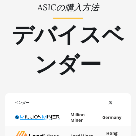
BITMAIN AntMiner L7
ASICの購入方法
🇹🇳ㅤ TND - DT
BITMAIN AntMiner L9 (16Gh)
🇹🇷ㅤ TRY - TL
デバイスベ
BITMAIN AntMiner L9 (17Gh)
🇹🇹ㅤ TTD - TT$
BITMAIN AntMiner L9 Hyd 2U
🇹🇼ㅤ TWD - NT$
(27Gh)
ンダー
🇹🇿ㅤ TZS - TSh
BITMAIN AntMiner S11
🇺🇦ㅤ UAH - ₴
BITMAIN AntMiner S15
🇺🇬ㅤ UGX - USh
BITMAIN AntMiner S17
🇺🇾ㅤ UYU - $U
BITMAIN AntMiner S17 (53Th)
🇺🇿ㅤ UZS
BITMAIN AntMiner S17 Pro
ベンダー
国
🏳ㅤ VES - Bs.S
BITMAIN AntMiner S17 Pro
Million
Germany
(50Th)
Miner
🇻🇳ㅤ VND - ₫
BITMAIN AntMiner S17+
🇻🇺ㅤ VUV - Vt
Hong
LeedMiner