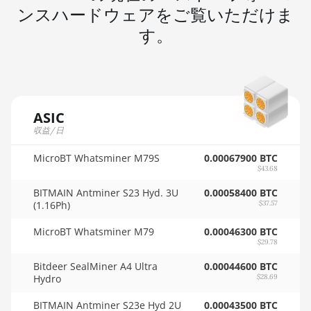
🇲🇺ㅤ MUR - MURs
ンスハードウェアをご覧いただけま
AMD RX 7900 GRE
🏳ㅤ MVR - Rf
す。
AMD RX 7900 XT 20GB
🇲🇼ㅤ MWK - MK
AMD RX 7900 XTX 24GB
🇲🇽ㅤ MXN - MX$
AMD RX 9070
🇲🇾ㅤ MYR - RM
ASIC
AMD RX 9070 GRE
収益/日
🇳🇦ㅤ NAD - N$
AMD RX 9070 XT
MicroBT Whatsminer M79S
🇳🇬ㅤ NGN - ₦
0.00067900 BTC
AMD RX Vega 56
$43.68
🇳🇮ㅤ NIO - C$
AMD RX Vega 64
BITMAIN Antminer S23 Hyd. 3U
0.00058400 BTC
(1.16Ph)
$37.57
🇳🇴ㅤ NOK - Nkr
AMD Radeon Pro VII
MicroBT Whatsminer M79
0.00046300 BTC
🇳🇵ㅤ NPR - NPRs
AMD Radeon VII
$29.78
🇳🇿ㅤ NZD - NZ$
Bitdeer SealMiner A4 Ultra
0.00044600 BTC
AMD Vega Frontier Edition
Hydro
$28.69
🇴🇲ㅤ OMR
Auradine Teraflux AH3880
BITMAIN Antminer S23e Hyd 2U
0.00043500 BTC