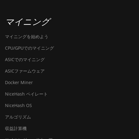
BITMAIN Antminer T19 Hydro
(145Th)
マイニング
BITMAIN Antminer T19 Hydro
(158Th)
マイニングを始めよう
BITMAIN Antminer T21 (190TH)
CPU/GPUでのマイニング
Baikal BK-G28
ASICでのマイニング
Baikal Giant X10
ASICファームウェア
Baikal Giant+
Docker Miner
Bitdeer SealMiner A2
NiceHash ペイレート
Bitdeer SealMiner A2 Hyd
NiceHash OS
Bitdeer SealMiner A2 Pro Air
アルゴリズム
Bitdeer SealMiner A2 Pro Hyd
収益計算機
Bitdeer SealMiner A3 Air