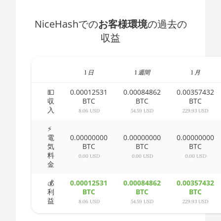
🇧🇭ㅤ BHD - BD
AMD CPU Ryzen 5 3600
NiceHashでの
お客様環境
の過去の
🇧🇮ㅤ BIF - FBu
収益
AMD CPU Ryzen 5 3600X
🇧🇲ㅤ BMD - $
AMD CPU Ryzen 5 3600XT
🇧🇳ㅤ BND - BN$
AMD CPU Ryzen 5 5600X
1 日
1 週間
1 月
🇧🇴ㅤ BOB - Bs
AMD CPU Ryzen 5 7600X
💵
0.00012531
0.00084862
0.00357432
収
BTC
BTC
BTC
🇧🇷ㅤ BRL - R$
AMD CPU Ryzen 7 1700
入
8.06 USD
54.59 USD
229.93 USD
🏳ㅤ BSD - B$
AMD CPU Ryzen 7 1700X
⚡
電
0.00000000
0.00000000
0.00000000
🇧🇹ㅤ BTN - Nu.
AMD CPU Ryzen 7 1800X
気
BTC
BTC
BTC
料
0.00 USD
0.00 USD
0.00 USD
🇧🇼ㅤ BWP
AMD CPU Ryzen 7 2700
金
🇧🇾ㅤ BYN
AMD CPU Ryzen 7 2700X
💰
0.00012531
0.00084862
0.00357432
利
BTC
BTC
BTC
🇧🇿ㅤ BZD - BZ$
AMD CPU Ryzen 7 3700X
益
8.06 USD
54.59 USD
229.93 USD
🇨🇦ㅤ CAD - CA$
AMD CPU Ryzen 7 3800X