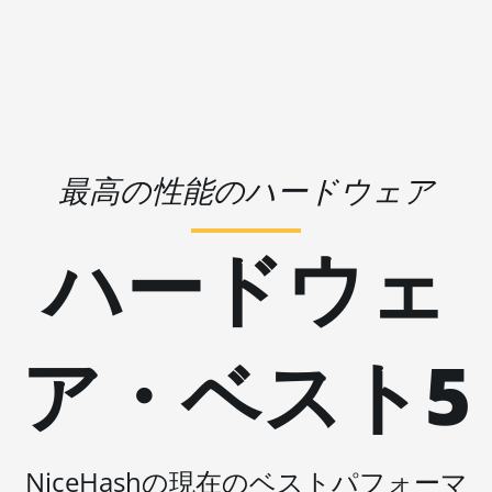
🇱🇷ㅤ LRD - $
AMD RX 6650 XT
🏳ㅤ LSL - M
AMD RX 6700 10GB
🇱🇹ㅤ LTL - Lt
AMD RX 6700 XT 12GB
🇱🇻ㅤ LVL - Ls
AMD RX 6750 XT 12GB
🇱🇾ㅤ LYD - LD
最高の性能のハードウェア
AMD RX 6800 16GB
🇲🇦ㅤ MAD
AMD RX 6800 XT 16GB
ハードウェ
🇲🇩ㅤ MDL
AMD RX 6900 XT 16GB
🇲🇬ㅤ MGA
AMD RX 6950 XT
🇲🇰ㅤ MKD
AMD RX 7600
ア・ベスト5
🇲🇲ㅤ MMK
AMD RX 7600 XT
🏳ㅤ MNT - ₮
AMD RX 7700 XT
🇲🇴ㅤ MOP - MOP$
AMD RX 7800 XT
NiceHashの現在のベストパフォーマ