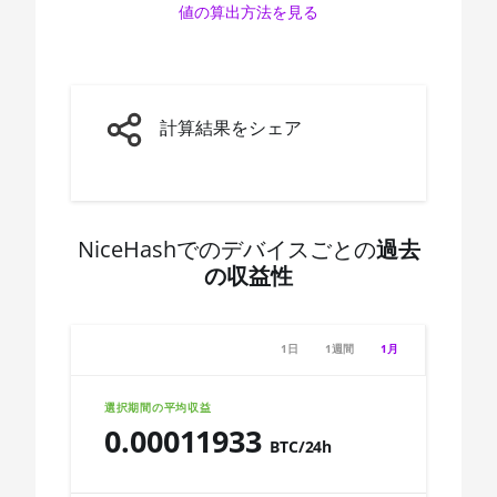
値の算出方法を見る
🇨🇩ㅤ CDF
AMD CPU Ryzen 7 3800XT
🇨🇭ㅤ CHF
AMD CPU Ryzen 7 5700G
🇨🇱ㅤ CLP - CL$
AMD CPU Ryzen 7 5800X
計算結果をシェア
🇨🇴ㅤ COP - CO$
AMD CPU Ryzen 7 5800X3D
🇨🇷ㅤ CRC - ₡
AMD CPU Ryzen 7 7800X3D
🏳ㅤ CUC - $
AMD CPU Ryzen 9 3900X
NiceHashでのデバイスごとの
過去
の収益性
🇨🇻ㅤ CVE - CV$
AMD CPU Ryzen 9 3900XT
🇨🇿ㅤ CZK - Kč
AMD CPU Ryzen 9 3950X
1日
1週間
1月
🇩🇯ㅤ DJF - Fdj
AMD CPU Ryzen 9 5900X
🇩🇰ㅤ DKK - Dkr
AMD CPU Ryzen 9 5950X
選択期間の平均収益
0.00011933
🇩🇴ㅤ DOP - RD$
AMD CPU Ryzen 9 7900X
BTC/24h
🇩🇿ㅤ DZD - DA
AMD CPU Ryzen 9 7950X