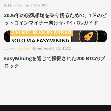
BITMAIN Antminer S19j (90Th)
By Marko Tarman
|
18 Jul 2026
BITMAIN Antminer S19j Pro
2026年の弱気相場を乗り切るための、1％のビ
(96Th)
ットコインマイナー向けサバイバルガイド
BITMAIN Antminer S19j XP
(151TH)
BITMAIN Antminer S19k Pro
(120Th)
ニュース
,
お知らせ
|
By Ana Kovačič
|
2 Jul 2026
BITMAIN Antminer S23 (580Th)
EasyMiningを通じて採掘された200 BTCのブ
BITMAIN Antminer S23 Hyd.
ロック
(580Th)
BITMAIN Antminer S23 Hyd. 3U
(1.16Ph)
BITMAIN Antminer S23 Imm.
(442Th)
BITMAIN Antminer S23e Hyd
2U (865Th/s)