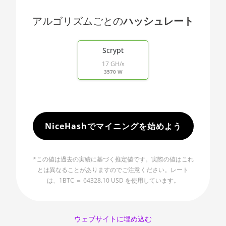
🇯🇵ㅤ JPY - ¥
AMD RX 5600 XT 6GB
アルゴリズムごとの
ハッシュレート
🏳ㅤ KGS - сом
AMD RX 570 16GB
End of interactive chart.
🇰🇭ㅤ KHR
AMD RX 570 4GB
Scrypt
🇰🇲ㅤ KMF - CF
17 GH/s
AMD RX 570 8GB
3570 W
🏳ㅤ KPW - W
AMD RX 5700 8GB
🇰🇷ㅤ KRW - ₩
AMD RX 5700 XT 8GB
🇰🇼ㅤ KWD - KD
AMD RX 580 4GB
NiceHashでマイニングを始めよう
🇰🇾ㅤ KYD - $
AMD RX 580 8GB
🇰🇿ㅤ KZT
*この値は過去の実績に基づく推定値です。実際の値はこれ
AMD RX 590 8GB
とは異なることがありますのでご注意ください。レート
🇱🇦ㅤ LAK - ₭
AMD RX 6500 XT 4GB
は、1BTC ＝ 64328.10 USD を使用しています。
🇱🇧ㅤ LBP - LB£
AMD RX 6600 8GB
🇱🇰ㅤ LKR - SLRs
AMD RX 6600 XT 8GB
ウェブサイトに埋め込む