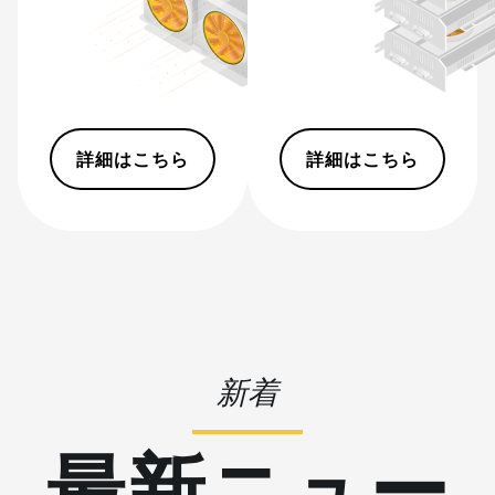
(495Th/s)
BITMAIN AntMiner S9
BITMAIN AntMiner S9 SE
BITMAIN AntMiner S9i
詳細はこちら
詳細はこちら
BITMAIN AntMiner S9j
BITMAIN AntMiner S9k
BITMAIN AntMiner T15
BITMAIN AntMiner T17
BITMAIN AntMiner T17+
BITMAIN AntMiner T17e
新着
BITMAIN AntMiner T9+
最新ニュー
BITMAIN AntMiner Z11
BITMAIN AntMiner Z11e