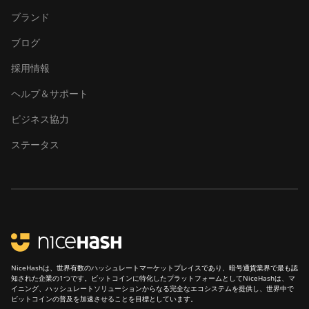
DesiweMiner K10Pro
ブランド
DesiweMiner K10Ultra
ブログ
DesiweMiner K9S
採用情報
Ebang Ebit E12
ヘルプ＆サポート
Ebang Ebit E12+
ビジネス協力
ElphaPex DG 1
ステータス
ElphaPex DG 1 Lite
ElphaPex DG 1+
ElphaPex DG 1S
ElphaPex DG Home 1
ElphaPex DG Hydro 1
NiceHashは、世界有数のハッシュレートマーケットプレイスであり、暗号通貨業界で最も認
知された企業の1つです。ビットコインに特化したプラットフォームとしてNiceHashは、マ
ElphaPex DG2
イニング、ハッシュレートソリューションからなる完全なエコシステムを提供し、世界中で
ビットコインの普及を加速させることを目標としています。
ElphaPex DG2+