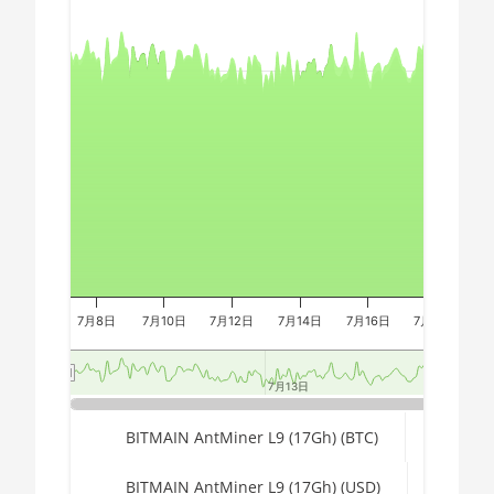
Chart
🇪🇬ㅤ EGP
AMD CPU Threadripper 1900X
🇪🇷ㅤ ERN - Nfk
AMD CPU Threadripper 1920X
Combination chart with 3 data series.
The chart has 2 X axes displaying Time, and navigator-x-a
🇪🇹ㅤ ETB - Br
AMD CPU Threadripper 1950X
The chart has 3 Y axes displaying values, values, and navi
🏳ㅤ FJD - FJ$
AMD CPU Threadripper 2920X
🇫🇰ㅤ FKP - £
AMD CPU Threadripper 2950X
🇬🇪ㅤ GEL
AMD CPU Threadripper
2970WX
🇬🇭ㅤ GHS - GH₵
AMD CPU Threadripper
🇬🇮ㅤ GIP - £
2990WX
7月8日
7月10日
7月12日
7月14日
7月16日
7月18日
7
🏳ㅤ GMD - D
AMD CPU Threadripper 3960X
🇬🇳ㅤ GNF - FG
7月13日
7月13日
AMD CPU Threadripper 3970X
🇬🇹ㅤ GTQ
End of interactive chart.
BITMAIN AntMiner L9 (17Gh) (BTC)
AMD CPU Threadripper 3990X
🏳ㅤ GYD - GY$
AMD PRO W6800 32GB
BITMAIN AntMiner L9 (17Gh) (USD)