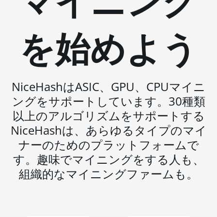
マイニング
(100Th)
BITMAIN AntMiner S19j Pro
を始めよう
(104Th)
BITMAIN AntMiner S19j Pro+
(120Th)
BITMAIN AntMiner S19j Pro++
NiceHashはASIC、GPU、CPUマイニ
(125Th)
ングをサポートしています。30種類
BITMAIN AntMiner S21 (200Th)
以上のアルゴリズムをサポートする
BITMAIN AntMiner S21 Hyd.
NiceHashは、あらゆるタイプのマイ
(335Th)
ナーのためのプラットフォームで
BITMAIN AntMiner S21
す。趣味でマイニングをする人も、
Immersion (301Th)
組織的なマイニングファームも。
BITMAIN AntMiner S21 Pro
BITMAIN AntMiner S21 XP
(270Th)