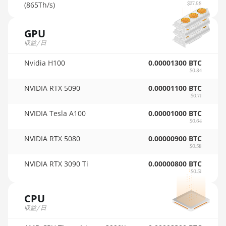
🇵🇦ㅤ PAB - B/.
(865Th/s)
$27.98
Auradine Teraflux AI2500
🇵🇪ㅤ PEN - S/.
Auradine Teraflux AI3680
GPU
🏳ㅤ PGK - K
収益/日
Auradine Teraflux AT1500
🇵🇭ㅤ PHP - ₱
Nvidia H100
Auradine Teraflux AT2880
0.00001300 BTC
$0.84
🇵🇰ㅤ PKR - PKRs
BITFURY B8
NVIDIA RTX 5090
0.00001100 BTC
🇵🇱ㅤ PLN - zł
$0.71
BITMAIN AntMiner AL1
(16.6Th)
🇵🇾ㅤ PYG - ₲
NVIDIA Tesla A100
0.00001000 BTC
$0.64
BITMAIN AntMiner D3
🇶🇦ㅤ QAR - QR
NVIDIA RTX 5080
0.00000900 BTC
$0.58
BITMAIN AntMiner D5
🇷🇴ㅤ RON
NVIDIA RTX 3090 Ti
0.00000800 BTC
BITMAIN AntMiner K5
🇷🇸ㅤ RSD - din.
$0.51
BITMAIN AntMiner K7
🇸🇦ㅤ SAR - SR
CPU
BITMAIN AntMiner KA3
🇸🇧ㅤ SBD - $
収益/日
BITMAIN AntMiner KS3 (8.3TH)
🏳ㅤ SCR - SR