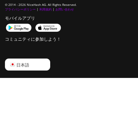
© 2014 - 2026 NiceHash AG. All Rights Reserved.
プライバシーポリシー
|
利用規約
|
お問い合わせ
FusionSilicon X2
モバイルアプリ
FusionSilicon X7
Goldshell AL-BOX
コミュニティに参加しよう！
Goldshell AL-BOX II
Goldshell AL-BOX II Plus
English
日本語
Goldshell CK Lite
Русский
Goldshell CK-BOX
中文
Goldshell CK-BOX II
Deutsch
Goldshell CK5
Português
Goldshell CK6
Español
Goldshell CK6-SE
Français
Goldshell E-DG1M