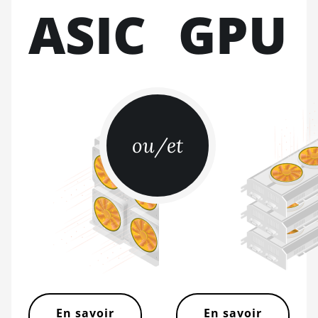
(216Th)
ASIC
GPU
BITMAIN AntMiner S21+ Hyd
(319Th)
BITMAIN AntMiner S21e XP
Hyd (430Th)
BITMAIN AntMiner S21e XP
Hyd 3U (860Th)
ou/et
BITMAIN AntMiner S21j XP Hyd
(495Th/s)
BITMAIN AntMiner S9
BITMAIN AntMiner S9 SE
BITMAIN AntMiner S9i
BITMAIN AntMiner S9j
BITMAIN AntMiner S9k
En savoir
En savoir