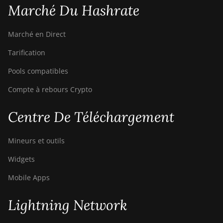
Hydro
Marché Du Hashrate
Bitdeer SealMiner A4 Ultra
Marché en Direct
Hydro
Tarification
Bitdeer SealMiner DL1 Air
Pools compatibles
Bitdeer SealMiner DL1 Hydro
Compte à rebours Crypto
Bitmain Antminer AL1
Canaan Avalon A15-194T
Centre De Téléchargement
Canaan Avalon A1566
Mineurs et outils
Canaan Avalon A1566I
Widgets
Canaan Avalon A15XP-206T
Mobile Apps
Canaan Avalon A16 (282Th)
Canaan Avalon A16XP (300Th)
Lightning Network
Canaan Avalon Made A1346