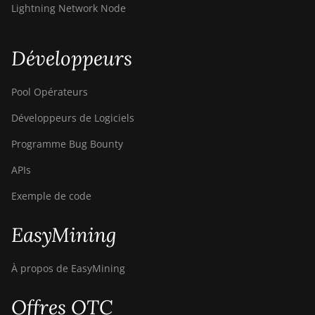
Lightning Network Node
Canaan Avalon Made A1366
Canaan Avalon Made A1446
Développeurs
Canaan Avalon Made A1466
Pool Opérateurs
Canaan Avalon Mini 3
Développeurs de Logiciels
Canaan Avalon Nano 3
Programme Bug Bounty
Canaan Avalon Nano 3S
APIs
Canaan Avalon Q
Exemple de code
Canaan Avalon Q
Canaan AvalonMiner 1047
EasyMining
Canaan AvalonMiner 1066
À propos de EasyMining
Canaan Creative Avalon 1126
Pro
Offres OTC