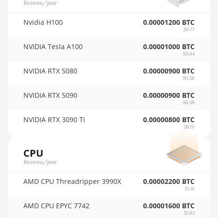
(16.6Th)
Revenu/jour
🇵🇾ㅤ PYG - ₲
BITMAIN AntMiner D3
🇶🇦ㅤ QAR - QR
Nvidia H100
0.00001200 BTC
$0.77
BITMAIN AntMiner D5
🇷🇴ㅤ RON
NVIDIA Tesla A100
0.00001000 BTC
$0.64
BITMAIN AntMiner K5
🇷🇸ㅤ RSD - din.
NVIDIA RTX 5080
0.00000900 BTC
BITMAIN AntMiner K7
🇸🇦ㅤ SAR - SR
$0.58
BITMAIN AntMiner KA3
🇸🇧ㅤ SBD - $
NVIDIA RTX 5090
0.00000900 BTC
$0.58
BITMAIN AntMiner KS3 (8.3TH)
🏳ㅤ SCR - SR
NVIDIA RTX 3090 Ti
0.00000800 BTC
BITMAIN AntMiner KS3 (9.4TH)
$0.51
🇸🇩ㅤ SDG
BITMAIN AntMiner KS5
🇸🇪ㅤ SEK
CPU
Revenu/jour
BITMAIN AntMiner KS5 Pro
🇸🇬ㅤ SGD - S$
AMD CPU Threadripper 3990X
0.00002200 BTC
BITMAIN AntMiner KS7
🏳ㅤ SHP - £
$1.41
BITMAIN AntMiner L11 (20Gh)
🇸🇱ㅤ SLL - Le
AMD CPU EPYC 7742
0.00001600 BTC
$1.03
BITMAIN AntMiner L11 Hyd. 2U