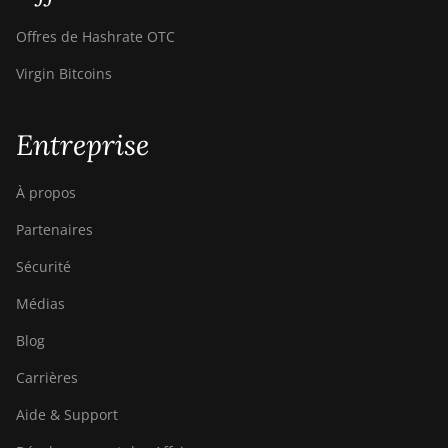
Canaan Creative Avalon 1146
Pro
Offres de Hashrate OTC
Canaan Creative Avalon 1166
Virgin Bitcoins
Pro
Canaan Creative Avalon 1246
Entreprise
Canaan Creative Avalon 7
À propos
Canaan Creative Avalon 921
Partenaires
DesiweMiner K10Pro
Sécurité
DesiweMiner K10Ultra
Médias
DesiweMiner K9S
Blog
Ebang Ebit E12
Carrières
Ebang Ebit E12+
Aide & Support
ElphaPex DG 1