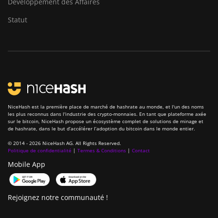
Développement des Affaires
ElphaPex DG 1 Lite
Statut
ElphaPex DG 1+
ElphaPex DG 1S
ElphaPex DG Home 1
ElphaPex DG Hydro 1
ElphaPex DG2
NiceHash est la première place de marché de hashrate au monde, et l'un des noms
ElphaPex DG2+
les plus reconnus dans l'industrie des crypto-monnaies. En tant que plateforme axée
sur le bitcoin, NiceHash propose un écosystème complet de solutions de minage et
de hashrate, dans le but d’accélérer l’adoption du bitcoin dans le monde entier.
FusionSilicon X2
© 2014 - 2026 NiceHash AG. All Rights Reserved.
FusionSilicon X7
Politique de confidentialité
|
Termes & Conditions
|
Contact
Mobile App
Goldshell AL-BOX
Goldshell AL-BOX II
Rejoignez notre communauté !
Goldshell AL-BOX II Plus