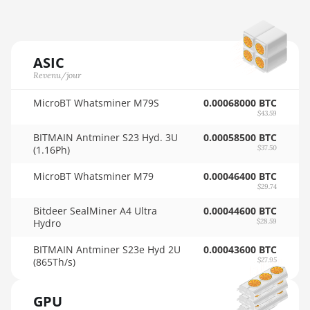
🇳🇬ㅤ NGN - ₦
AMD RX Vega 56
🇳🇮ㅤ NIO - C$
AMD RX Vega 64
🇳🇴ㅤ NOK - Nkr
ASIC
AMD Radeon Pro VII
Revenu/jour
🇳🇵ㅤ NPR - NPRs
AMD Radeon VII
MicroBT Whatsminer M79S
0.00068000 BTC
🇳🇿ㅤ NZD - NZ$
$43.59
AMD Vega Frontier Edition
🇴🇲ㅤ OMR
BITMAIN Antminer S23 Hyd. 3U
0.00058500 BTC
Auradine Teraflux AH3880
(1.16Ph)
$37.50
🇵🇦ㅤ PAB - B/.
Auradine Teraflux AI2500
MicroBT Whatsminer M79
0.00046400 BTC
🇵🇪ㅤ PEN - S/.
$29.74
Auradine Teraflux AI3680
Bitdeer SealMiner A4 Ultra
0.00044600 BTC
🏳ㅤ PGK - K
Auradine Teraflux AT1500
Hydro
$28.59
🇵🇭ㅤ PHP - ₱
Auradine Teraflux AT2880
BITMAIN Antminer S23e Hyd 2U
0.00043600 BTC
(865Th/s)
$27.95
🇵🇰ㅤ PKR - PKRs
BITFURY B8
🇵🇱ㅤ PLN - zł
BITMAIN AntMiner AL1
GPU