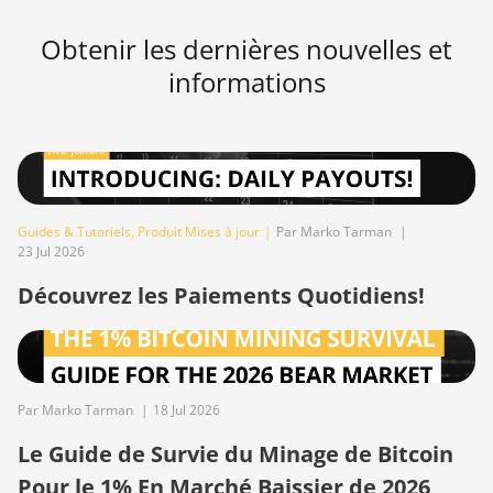
BITMAIN Antminer S19 Hyd.
(152Th)
Obtenir les dernières nouvelles et
BITMAIN Antminer S19 Hydro
informations
(158Th)
BITMAIN Antminer S19 XP Hyd
(255Th)
BITMAIN Antminer S19j
(100TH)
Guides & Tutoriels
,
Produit Mises à jour
|
Par Marko Tarman
|
23 Jul 2026
BITMAIN Antminer S19j (90Th)
Découvrez les Paiements Quotidiens!
BITMAIN Antminer S19j Pro
(96Th)
BITMAIN Antminer S19j XP
(151TH)
Par Marko Tarman
|
18 Jul 2026
BITMAIN Antminer S19k Pro
Le Guide de Survie du Minage de Bitcoin
(120Th)
Pour le 1% En Marché Baissier de 2026
BITMAIN Antminer S23 (580Th)