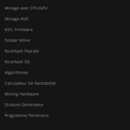
Baikal Giant X10
Minage avec CPU/GPU
Baikal Giant+
Minage ASIC
Bitdeer SealMiner A2
ASIC Firmware
Bitdeer SealMiner A2 Hyd
Docker Miner
Bitdeer SealMiner A2 Pro Air
NiceHash Payrate
Bitdeer SealMiner A2 Pro Hyd
NiceHash OS
Bitdeer SealMiner A3 Air
Algorithmes
Bitdeer SealMiner A3 Hydro
Calculateur De Rentabilité
Bitdeer SealMiner A3 Pro Air
Mining Hardware
Bitdeer SealMiner A3 Pro
Stratum Générateur
Hydro
Programme Partenaire
Bitdeer SealMiner A4 Pro Air
Bitdeer SealMiner A4 Pro