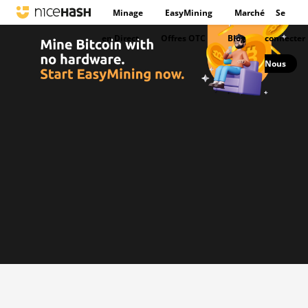
Minage
EasyMining
Marché
Se
en Direct
Offres OTC
Blog
connecter
Nous