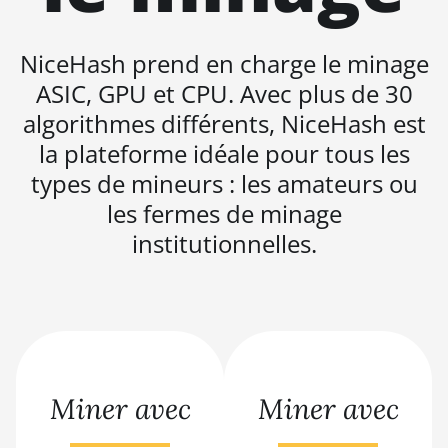
BITMAIN AntMiner S21 (200Th)
BITMAIN AntMiner S21 Hyd.
NiceHash prend en charge le minage
(335Th)
ASIC, GPU et CPU. Avec plus de 30
BITMAIN AntMiner S21
algorithmes différents, NiceHash est
Immersion (301Th)
la plateforme idéale pour tous les
BITMAIN AntMiner S21 Pro
types de mineurs : les amateurs ou
BITMAIN AntMiner S21 XP
les fermes de minage
(270Th)
institutionnelles.
BITMAIN AntMiner S21 XP Hyd
(473Th)
BITMAIN AntMiner S21 XP
Immersion (300Th)
BITMAIN AntMiner S21 XP+
Hyd (500Th)
Miner avec
Miner avec
BITMAIN AntMiner S21+