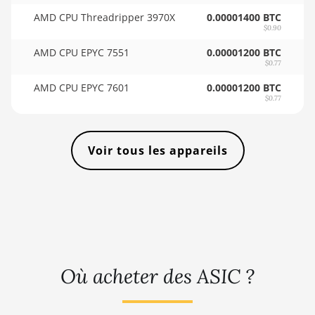
🇸🇴ㅤ SOS - Ssh
(33Gh)
AMD CPU Threadripper 3970X
0.00001400 BTC
🏳ㅤ SRD - $
$0.90
BITMAIN AntMiner L11 Hyd. 6U
AMD CPU EPYC 7551
0.00001200 BTC
🇸🇾ㅤ SYP - SY£
(33Gh)
$0.77
🇸🇿ㅤ SZL - L
BITMAIN AntMiner L11 Pro
AMD CPU EPYC 7601
0.00001200 BTC
(21Gh)
$0.77
🇹🇭ㅤ THB - ฿
BITMAIN AntMiner L3 ++
🇹🇭ㅤ TJS - ЅМ
BITMAIN AntMiner L3+
Voir tous les appareils
🏳ㅤ TMT - m
BITMAIN AntMiner L7
🇹🇳ㅤ TND - DT
BITMAIN AntMiner L9 (16Gh)
🇹🇷ㅤ TRY - TL
BITMAIN AntMiner L9 (17Gh)
🇹🇹ㅤ TTD - TT$
BITMAIN AntMiner L9 Hyd 2U
🇹🇼ㅤ TWD - NT$
(27Gh)
Où acheter des ASIC ?
🇹🇿ㅤ TZS - TSh
BITMAIN AntMiner S11
🇺🇦ㅤ UAH - ₴