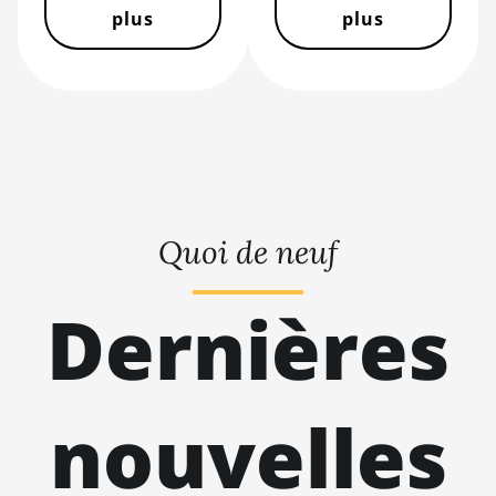
BITMAIN AntMiner S19j
plus
plus
Pro (104Th)
BITMAIN AntMiner S19j
Pro+ (120Th)
BITMAIN AntMiner S19j
Pro++ (125Th)
BITMAIN AntMiner S21
(200Th)
Quoi de neuf
BITMAIN AntMiner S21
Hyd. (335Th)
Dernières
BITMAIN AntMiner S21
Immersion (301Th)
BITMAIN AntMiner S21
nouvelles
Pro
BITMAIN AntMiner S21
XP (270Th)