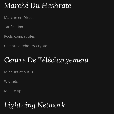
(100TH)
Marché Du Hashrate
BITMAIN Antminer S19j
(90Th)
Marché en Direct
BITMAIN Antminer S19j
Tarification
Pro (96Th)
Pools compatibles
BITMAIN Antminer S19j
Compte à rebours Crypto
XP (151TH)
BITMAIN Antminer S19k
Centre De Téléchargement
Pro (120Th)
BITMAIN Antminer S23
Mineurs et outils
(580Th)
Widgets
BITMAIN Antminer S23
Mobile Apps
Hyd. (580Th)
BITMAIN Antminer S23
Lightning Network
Hyd. 3U (1.16Ph)