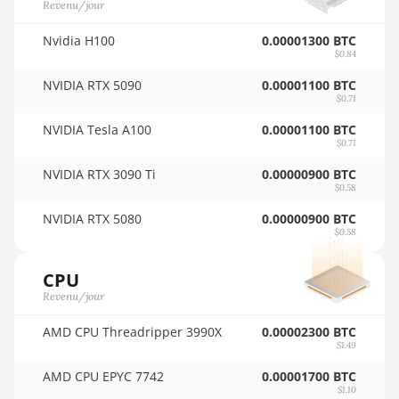
Revenu/jour
🇵🇾ㅤ PYG - ₲
AMD RX 7700 XT
🇶🇦ㅤ QAR - QR
Nvidia H100
0.00001300 BTC
AMD RX 7800 XT
$0.84
🇷🇴ㅤ RON
AMD RX 7900 GRE
NVIDIA RTX 5090
0.00001100 BTC
$0.71
🇷🇸ㅤ RSD - din.
AMD RX 7900 XT 20GB
NVIDIA Tesla A100
0.00001100 BTC
🇸🇦ㅤ SAR - SR
AMD RX 7900 XTX 24GB
$0.71
🇸🇧ㅤ SBD - $
NVIDIA RTX 3090 Ti
0.00000900 BTC
AMD RX 9070
$0.58
🏳ㅤ SCR - SR
AMD RX 9070 GRE
NVIDIA RTX 5080
0.00000900 BTC
$0.58
🇸🇩ㅤ SDG
AMD RX 9070 XT
🇸🇪ㅤ SEK
CPU
AMD RX Vega 56
Revenu/jour
🇸🇬ㅤ SGD - S$
AMD RX Vega 64
AMD CPU Threadripper 3990X
0.00002300 BTC
🏳ㅤ SHP - £
AMD Radeon Pro VII
$1.49
🇸🇱ㅤ SLL - Le
AMD Radeon VII
AMD CPU EPYC 7742
0.00001700 BTC
$1.10