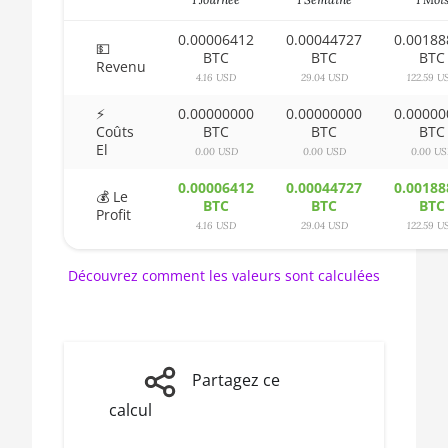
3600X
🏳ㅤ BSD - B$
0.00006412
0.00044727
0.00188
AMD CPU Ryzen 5
💵
BTC
BTC
BTC
3600XT
Revenu
🇧🇹ㅤ BTN - Nu.
4.16 USD
29.04 USD
122.59 U
AMD CPU Ryzen 5
🇧🇼ㅤ BWP
⚡
0.00000000
0.00000000
0.00000
5600X
Coûts
BTC
BTC
BTC
🇧🇾ㅤ BYN
El
0.00 USD
0.00 USD
0.00 U
AMD CPU Ryzen 5
7600X
🇧🇿ㅤ BZD - BZ$
0.00006412
0.00044727
0.00188
💰 Le
BTC
BTC
BTC
Profit
AMD CPU Ryzen 7 1700
🇨🇦ㅤ CAD - CA$
4.16 USD
29.04 USD
122.59 U
AMD CPU Ryzen 7
🇨🇩ㅤ CDF
1700X
Découvrez comment les valeurs sont calculées
🇨🇭ㅤ CHF
AMD CPU Ryzen 7
🇨🇱ㅤ CLP - CL$
1800X
🇨🇴ㅤ COP - CO$
AMD CPU Ryzen 7 2700
Partagez ce
🇨🇷ㅤ CRC - ₡
AMD CPU Ryzen 7
calcul
2700X
🏳ㅤ CUC - $