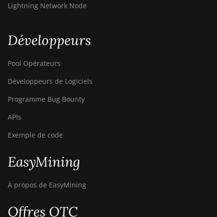
BITMAIN Antminer S23
Lightning Network Node
Imm. (442Th)
BITMAIN Antminer S23e
Développeurs
Hyd 2U (865Th/s)
BITMAIN Antminer T19
Pool Opérateurs
Hydro (145Th)
Développeurs de Logiciels
BITMAIN Antminer T19
Hydro (158Th)
Programme Bug Bounty
BITMAIN Antminer T21
APIs
(190TH)
Exemple de code
Baikal BK-G28
EasyMining
Baikal Giant X10
Baikal Giant+
À propos de EasyMining
Bitdeer SealMiner A2
Offres OTC
Bitdeer SealMiner A2