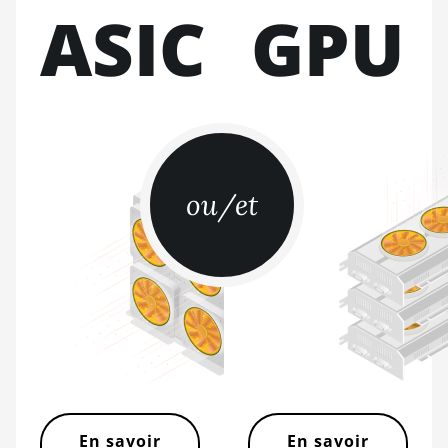
ASIC
GPU
Pro
BITMAIN AntMiner S19
Pro Hyd. (184Th)
BITMAIN AntMiner S19
Pro+ Hyd (198Th)
BITMAIN AntMiner S19
Pro+ Hyd. (191Th)
ou/et
BITMAIN AntMiner S19
XP (140Th)
BITMAIN AntMiner S19
XP Hyd 3U (512Th)
BITMAIN AntMiner S19
XP+ Hyd (279Th)
BITMAIN AntMiner S19j
Pro (100Th)
En savoir
En savoir