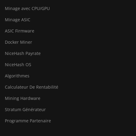
BITMAIN AntMiner Z11e
Minage avec CPU/GPU
BITMAIN AntMiner Z11j
Minage ASIC
BITMAIN AntMiner Z15
ASIC Firmware
BITMAIN AntMiner Z15
Docker Miner
Pro
NiceHash Payrate
BITMAIN AntMiner Z15e
NiceHash OS
BITMAIN AntMiner Z15j
Algorithmes
BITMAIN Antminer S19
Hyd. (152Th)
Calculateur De Rentabilité
BITMAIN Antminer S19
Mining Hardware
Hydro (158Th)
Stratum Générateur
BITMAIN Antminer S19
Programme Partenaire
XP Hyd (255Th)
BITMAIN Antminer S19j