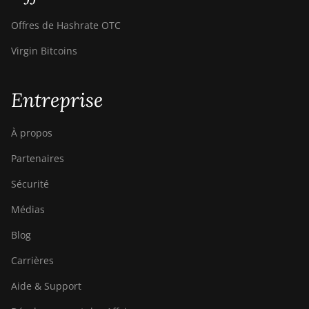
Hyd
Offres de Hashrate OTC
Bitdeer SealMiner A2
Virgin Bitcoins
Pro Air
Bitdeer SealMiner A2
Pro Hyd
Entreprise
Bitdeer SealMiner A3
Air
À propos
Bitdeer SealMiner A3
Partenaires
Hydro
Sécurité
Bitdeer SealMiner A3
Médias
Pro Air
Blog
Bitdeer SealMiner A3
Pro Hydro
Carrières
Bitdeer SealMiner A4
Aide & Support
Pro Air