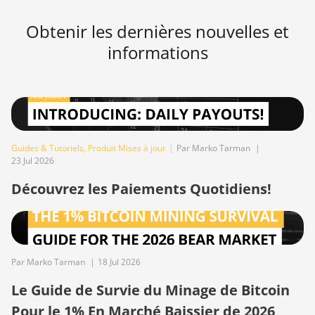
BITMAIN AntMiner S21
Obtenir les dernières nouvelles et
XP Hyd (473Th)
informations
BITMAIN AntMiner S21
XP Immersion (300Th)
BITMAIN AntMiner S21
XP+ Hyd (500Th)
BITMAIN AntMiner S21+
Guides & Tutoriels
,
Produit Mises à jour
|
Par Marko Tarman
|
(216Th)
23 Jul 2026
BITMAIN AntMiner S21+
Découvrez les Paiements Quotidiens!
Hyd (319Th)
BITMAIN AntMiner S21e
XP Hyd (430Th)
BITMAIN AntMiner S21e
Par Marko Tarman
|
18 Jul 2026
XP Hyd 3U (860Th)
Le Guide de Survie du Minage de Bitcoin
BITMAIN AntMiner S21j
Pour le 1% En Marché Baissier de 2026