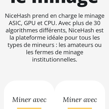
BITMAIN AntMiner L9
Hyd 2U (27Gh)
NiceHash prend en charge le minage
BITMAIN AntMiner S11
ASIC, GPU et CPU. Avec plus de 30
algorithmes différents, NiceHash est
BITMAIN AntMiner S15
la plateforme idéale pour tous les
BITMAIN AntMiner S17
types de mineurs : les amateurs ou
BITMAIN AntMiner S17
les fermes de minage
(53Th)
institutionnelles.
BITMAIN AntMiner S17
Pro
BITMAIN AntMiner S17
Pro (50Th)
BITMAIN AntMiner S17+
Miner avec
Miner avec
BITMAIN AntMiner S19
BITMAIN AntMiner S19