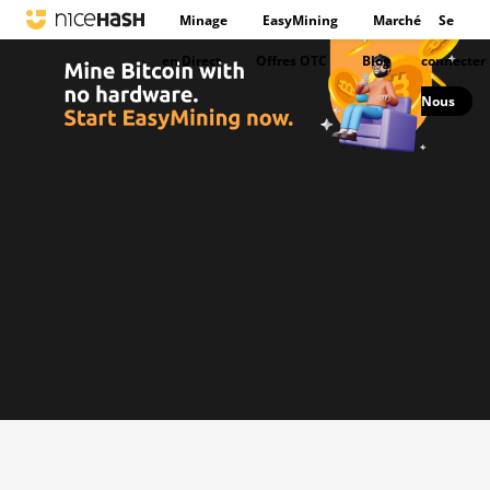
Minage
EasyMining
Marché
Se
en Direct
Offres OTC
Blog
connecter
Nous