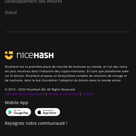
Développement des Affaires
Bitdeer SealMiner A4
Pro Hydro
Statut
Bitdeer SealMiner A4
Ultra Hydro
Bitdeer SealMiner DL1
Air
Bitdeer SealMiner DL1
Hydro
NiceHash est la première place de marché de hashrate au monde, et l'un des noms
les plus reconnus dans l'industrie des crypto-monnaies. En tant que plateforme axée
Bitmain Antminer AL1
sur le bitcoin, NiceHash propose un écosystème complet de solutions de minage et
de hashrate, dans le but d’accélérer l’adoption du bitcoin dans le monde entier.
Canaan Avalon A15-
© 2014 - 2026 NiceHash AG. All Rights Reserved.
194T
Politique de confidentialité
|
Termes & Conditions
|
Contact
Mobile App
Canaan Avalon A1566
Canaan Avalon A1566I
Rejoignez notre communauté !
Canaan Avalon A15XP-
206T