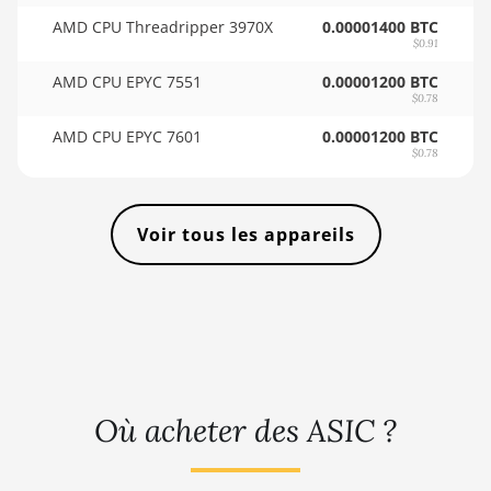
🇸🇴ㅤ SOS - Ssh
AMD Vega Frontier
AMD CPU Threadripper 3970X
0.00001400 BTC
Edition
🏳ㅤ SRD - $
$0.91
Auradine Teraflux
AMD CPU EPYC 7551
0.00001200 BTC
🇸🇾ㅤ SYP - SY£
AH3880
$0.78
🇸🇿ㅤ SZL - L
AMD CPU EPYC 7601
0.00001200 BTC
Auradine Teraflux
$0.78
AI2500
🇹🇭ㅤ THB - ฿
Auradine Teraflux
🇹🇭ㅤ TJS - ЅМ
AI3680
Voir tous les appareils
🏳ㅤ TMT - m
Auradine Teraflux
🇹🇳ㅤ TND - DT
AT1500
🇹🇷ㅤ TRY - TL
Auradine Teraflux
AT2880
🇹🇹ㅤ TTD - TT$
BITFURY B8
🇹🇼ㅤ TWD - NT$
Où acheter des ASIC ?
BITMAIN AntMiner AL1
🇹🇿ㅤ TZS - TSh
(16.6Th)
🇺🇦ㅤ UAH - ₴