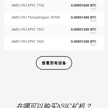
AMD CPU EPYC 7742
0.00001600 BTC
🏳ㅤ SCR - SR
BITMAIN AntMiner KS5
$1.03
🇸🇩ㅤ SDG
BITMAIN AntMiner KS5 Pro
AMD CPU Threadripper 3970X
0.00001400 BTC
$0.90
🇸🇪ㅤ SEK
BITMAIN AntMiner KS7
AMD CPU EPYC 7551
0.00001200 BTC
🇸🇬ㅤ SGD - S$
$0.77
BITMAIN AntMiner L11 (20Gh)
AMD CPU EPYC 7601
🏳ㅤ SHP - £
0.00001200 BTC
BITMAIN AntMiner L11 Hyd. 2U (33Gh)
$0.77
🇸🇱ㅤ SLL - Le
BITMAIN AntMiner L11 Hyd. 6U (33Gh)
🇸🇴ㅤ SOS - Ssh
BITMAIN AntMiner L11 Pro (21Gh)
查看所有设备
🏳ㅤ SRD - $
BITMAIN AntMiner L3 ++
🇸🇾ㅤ SYP - SY£
BITMAIN AntMiner L3+
🇸🇿ㅤ SZL - L
BITMAIN AntMiner L7
🇹🇭ㅤ THB - ฿
BITMAIN AntMiner L9 (16Gh)
🇹🇭ㅤ TJS - ЅМ
在哪可以购买ASIC矿机？
BITMAIN AntMiner L9 (17Gh)