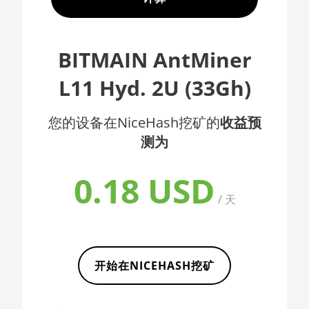
🇦🇫ㅤ AFN - Af
AMD CPU EPYC 7402
🇦🇱ㅤ ALL
AMD CPU EPYC 7402P
BITMAIN AntMiner
🇦🇲ㅤ AMD
AMD CPU EPYC 7551
L11 Hyd. 2U (33Gh)
🇧🇶ㅤ ANG - ƒ
AMD CPU EPYC 7601
🇦🇴ㅤ AOA - Kz
您的设备在NiceHash挖矿的
收益预
AMD CPU EPYC 7742
测为
🇦🇷ㅤ ARS - AR$
AMD CPU Ryzen 3 1300X
🇦🇺ㅤ AUD - AU$
AMD CPU Ryzen 5 1400
0.18 USD
🏳ㅤ AWG - ƒ
/ 天
AMD CPU Ryzen 5 1500X
🇦🇿ㅤ AZN - man.
AMD CPU Ryzen 5 1600
🇧🇦ㅤ BAM - KM
AMD CPU Ryzen 5 1600X
开始在NICEHASH挖矿
🏳ㅤ BBD - Bds$
AMD CPU Ryzen 5 2600
🇧🇩ㅤ BDT - Tk
AMD CPU Ryzen 5 2600X