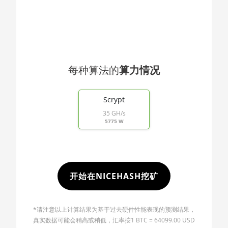
🇯🇴ㅤ JOD - JD
AMD RX 5600 XT 6GB
🇯🇵ㅤ JPY - ¥
AMD RX 570 16GB
🏳ㅤ KGS - сом
AMD RX 570 4GB
🇰🇭ㅤ KHR
AMD RX 570 8GB
每种算法的
算力情况
🇰🇲ㅤ KMF - CF
AMD RX 5700 8GB
End of interactive chart.
🏳ㅤ KPW - W
AMD RX 5700 XT 8GB
Scrypt
35 GH/s
🇰🇷ㅤ KRW - ₩
AMD RX 580 4GB
5775 W
🇰🇼ㅤ KWD - KD
AMD RX 580 8GB
🇰🇾ㅤ KYD - $
AMD RX 590 8GB
🇰🇿ㅤ KZT
AMD RX 6500 XT 4GB
开始在NICEHASH挖矿
🇱🇦ㅤ LAK - ₭
AMD RX 6600 8GB
🇱🇧ㅤ LBP - LB£
*请注意以上计算结果为基于过去硬件性能表现的预测结果，
AMD RX 6600 XT 8GB
真实数据可能会稍高或稍低，汇率按1 BTC = 64099.00 USD
🇱🇰ㅤ LKR - SLRs