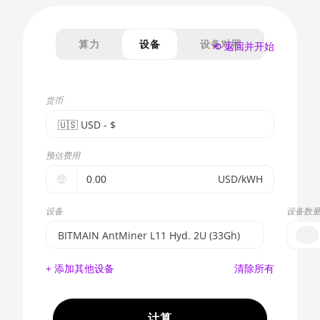
算力
设备
设备对照
⟲ 返回并开始
货币
🇺🇸ㅤ USD - $
🇪🇺ㅤ EUR - €
预估费用
🇺🇸ㅤ USD - $
🤑
USD/kWH
🇨🇳ㅤ CNY - CN¥
设备
设备数
🇬🇧ㅤ GBP - £
BITMAIN AntMiner L11 Hyd. 2U (33Gh)
🇷🇺ㅤ RUB
BITMAIN AntMiner S17e (64Th)
+ 添加其他设备
清除所有
- - -
AMD CPU EPYC 7302
🇦🇪ㅤ AED
AMD CPU EPYC 7352
计算