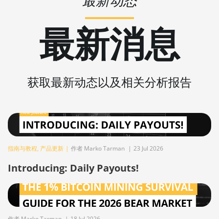
最新动态
BITMAIN AntMiner Z11j
BITMAIN AntMiner Z15
最新消息
BITMAIN AntMiner Z15 Pro
BITMAIN AntMiner Z15e
BITMAIN AntMiner Z15j
获取最新动态以及相关分析报告
BITMAIN Antminer S19 Hyd. (152Th)
BITMAIN Antminer S19 Hydro (158Th)
BITMAIN Antminer S19 XP Hyd (255Th)
BITMAIN Antminer S19j (100TH)
指南与教程
,
产品更新
|
作者 Marko Tarman
|
23 Jul 2026
BITMAIN Antminer S19j (90Th)
Introducing: Daily Payouts!
BITMAIN Antminer S19j Pro (96Th)
BITMAIN Antminer S19j XP (151TH)
作者 Marko Tarman
|
18 Jul 2026