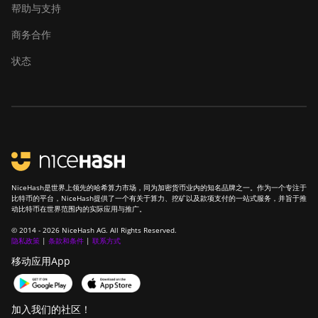
ElphaPex DG2
帮助与支持
ElphaPex DG2+
商务合作
FusionSilicon X2
状态
FusionSilicon X7
Goldshell AL-BOX
Goldshell AL-BOX II
Goldshell AL-BOX II Plus
Goldshell CK Lite
NiceHash是世界上领先的哈希算力市场，同为加密货币业内的知名品牌之一。作为一个专注于
比特币的平台，NiceHash提供了一个有关于算力、挖矿以及款项支付的一站式服务，并旨于推
动比特币在世界范围内的实际应用与推广。
Goldshell CK-BOX
© 2014 - 2026 NiceHash AG. All Rights Reserved.
Goldshell CK-BOX II
隐私政策
|
条款和条件
|
联系方式
移动应用App
Goldshell CK5
Goldshell CK6
加入我们的社区！
Goldshell CK6-SE