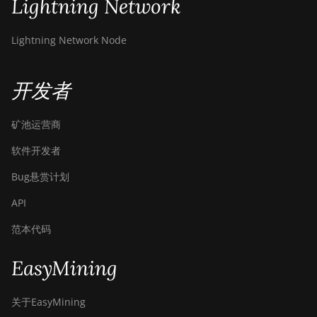
Lightning Network
Canaan Avalon Mini 3
Canaan Avalon Nano 3
Lightning Network Node
Canaan Avalon Nano 3S
开发者
Canaan Avalon Q
Canaan Avalon Q
矿池运营商
Canaan AvalonMiner 1047
软件开发者
Canaan AvalonMiner 1066
Bug悬赏计划
Canaan Creative Avalon 1126 Pro
API
Canaan Creative Avalon 1146 Pro
范本代码
Canaan Creative Avalon 1166 Pro
EasyMining
Canaan Creative Avalon 1246
Canaan Creative Avalon 7
关于EasyMining