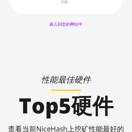
AMD RX 6650 XT
兑换。
🇱🇷ㅤ LRD - $
AMD RX 6700 10GB
🏳ㅤ LSL - M
AMD RX 6700 XT 12GB
嵌入到您的网站中
🇱🇹ㅤ LTL - Lt
AMD RX 6750 XT 12GB
🇱🇻ㅤ LVL - Ls
AMD RX 6800 16GB
🇱🇾ㅤ LYD - LD
AMD RX 6800 XT 16GB
🇲🇦ㅤ MAD
AMD RX 6900 XT 16GB
🇲🇩ㅤ MDL
性能最佳硬件
AMD RX 6950 XT
🇲🇬ㅤ MGA
AMD RX 7600
Top5硬件
🇲🇰ㅤ MKD
AMD RX 7600 XT
🇲🇲ㅤ MMK
AMD RX 7700 XT
🏳ㅤ MNT - ₮
AMD RX 7800 XT
查看当前NiceHash上挖矿性能最好的
🇲🇴ㅤ MOP - MOP$