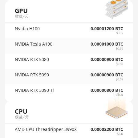
🇵🇦ㅤ PAB - B/.
GPU
Auradine Teraflux AI3680
收益/天
🇵🇪ㅤ PEN - S/.
Auradine Teraflux AT1500
Nvidia H100
0.00001200 BTC
🏳ㅤ PGK - K
Auradine Teraflux AT2880
$0.77
🇵🇭ㅤ PHP - ₱
NVIDIA Tesla A100
0.00001000 BTC
BITFURY B8
$0.64
🇵🇰ㅤ PKR - PKRs
BITMAIN AntMiner AL1 (16.6Th)
NVIDIA RTX 5080
0.00000900 BTC
$0.58
🇵🇱ㅤ PLN - zł
BITMAIN AntMiner D3
NVIDIA RTX 5090
0.00000900 BTC
🇵🇾ㅤ PYG - ₲
BITMAIN AntMiner D5
$0.58
🇶🇦ㅤ QAR - QR
NVIDIA RTX 3090 Ti
0.00000800 BTC
BITMAIN AntMiner K5
$0.51
🇷🇴ㅤ RON
BITMAIN AntMiner K7
CPU
🇷🇸ㅤ RSD - din.
BITMAIN AntMiner KA3
收益/天
🇸🇦ㅤ SAR - SR
BITMAIN AntMiner KS3 (8.3TH)
AMD CPU Threadripper 3990X
0.00002200 BTC
🇸🇧ㅤ SBD - $
$1.41
BITMAIN AntMiner KS3 (9.4TH)