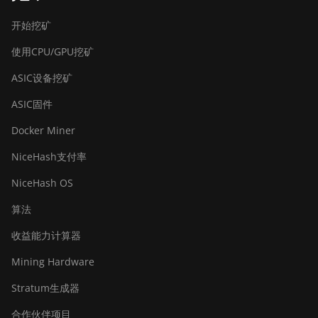
Bitdeer SealMiner A2
开始挖矿
Bitdeer SealMiner A2 Hyd
使用CPU/GPU挖矿
Bitdeer SealMiner A2 Pro Air
ASIC设备挖矿
Bitdeer SealMiner A2 Pro Hyd
ASIC固件
Bitdeer SealMiner A3 Air
Docker Miner
Bitdeer SealMiner A3 Hydro
NiceHash支付率
Bitdeer SealMiner A3 Pro Air
NiceHash OS
Bitdeer SealMiner A3 Pro Hydro
算法
Bitdeer SealMiner A4 Pro Air
收益能力计算器
Bitdeer SealMiner A4 Pro Hydro
Mining Hardware
Bitdeer SealMiner A4 Ultra Hydro
Stratum生成器
Bitdeer SealMiner DL1 Air
合作伙伴项目