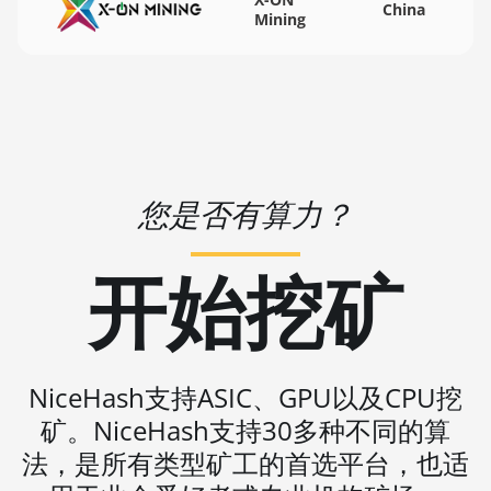
China
🇻🇺ㅤ VUV - Vt
Mining
BITMAIN AntMiner S19 Pro+ Hyd.
(191Th)
🏳ㅤ WST - WS$
BITMAIN AntMiner S19 XP (140Th)
🇨🇫ㅤ XAF - FCFA
BITMAIN AntMiner S19 XP Hyd 3U
🇦🇬ㅤ XCD - $
(512Th)
🏳ㅤ XDR - SDR
BITMAIN AntMiner S19 XP+ Hyd (279Th)
您是否有算力？
🇨🇮ㅤ XOF - CFA
BITMAIN AntMiner S19j Pro (100Th)
🇵🇫ㅤ XPF - Fr
开始挖矿
BITMAIN AntMiner S19j Pro (104Th)
🇾🇪ㅤ YER - YR
BITMAIN AntMiner S19j Pro+ (120Th)
🇿🇦ㅤ ZAR - R
BITMAIN AntMiner S19j Pro++ (125Th)
🇿🇲ㅤ ZMK - ZK
NiceHash支持ASIC、GPU以及CPU挖
BITMAIN AntMiner S21 (200Th)
矿。NiceHash支持30多种不同的算
BITMAIN AntMiner S21 Hyd. (335Th)
法，是所有类型矿工的首选平台，也适
BITMAIN AntMiner S21 Immersion