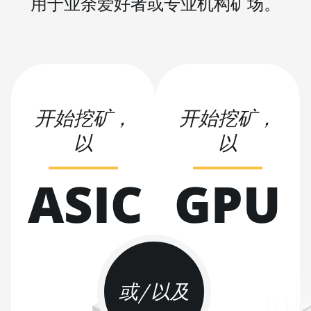
用于业余爱好者或专业机构矿场。
(301Th)
BITMAIN AntMiner S21 Pro
BITMAIN AntMiner S21 XP (270Th)
BITMAIN AntMiner S21 XP Hyd (473Th)
BITMAIN AntMiner S21 XP Immersion
开始挖矿，
开始挖矿，
(300Th)
以
以
BITMAIN AntMiner S21 XP+ Hyd (500Th)
BITMAIN AntMiner S21+ (216Th)
ASIC
GPU
BITMAIN AntMiner S21+ Hyd (319Th)
BITMAIN AntMiner S21e XP Hyd (430Th)
BITMAIN AntMiner S21e XP Hyd 3U
(860Th)
或/以及
BITMAIN AntMiner S21j XP Hyd (495Th/s)