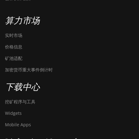
Bitdeer SealMiner DL1 Hydro
Bitmain Antminer AL1
算力市场
Canaan Avalon A15-194T
实时市场
Canaan Avalon A1566
价格信息
Canaan Avalon A1566I
矿池适配
Canaan Avalon A15XP-206T
加密货币重大事件倒计时
Canaan Avalon A16 (282Th)
下载中心
Canaan Avalon A16XP (300Th)
Canaan Avalon Made A1346
挖矿程序与工具
Canaan Avalon Made A1366
Widgets
Canaan Avalon Made A1446
Mobile Apps
Canaan Avalon Made A1466