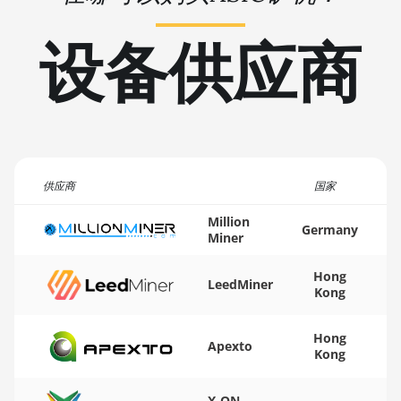
🏳ㅤ TMT - m
BITMAIN AntMiner L9 Hyd 2U (27Gh)
设备供应商
🇹🇳ㅤ TND - DT
BITMAIN AntMiner S11
🇹🇷ㅤ TRY - TL
BITMAIN AntMiner S15
🇹🇹ㅤ TTD - TT$
BITMAIN AntMiner S17
🇹🇼ㅤ TWD - NT$
BITMAIN AntMiner S17 (53Th)
🇹🇿ㅤ TZS - TSh
供应商
国家
BITMAIN AntMiner S17 Pro
🇺🇦ㅤ UAH - ₴
Million
BITMAIN AntMiner S17 Pro (50Th)
Germany
Miner
🇺🇬ㅤ UGX - USh
BITMAIN AntMiner S17+
Hong
🇺🇾ㅤ UYU - $U
LeedMiner
BITMAIN AntMiner S19
Kong
🇺🇿ㅤ UZS
BITMAIN AntMiner S19 Pro
Hong
Apexto
🏳ㅤ VES - Bs.S
Kong
BITMAIN AntMiner S19 Pro Hyd. (184Th)
🇻🇳ㅤ VND - ₫
BITMAIN AntMiner S19 Pro+ Hyd (198Th)
X-ON