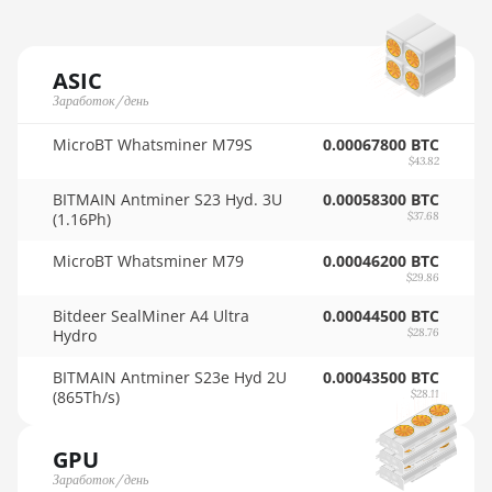
🇳🇴ㅤ NOK - Nkr
AMD Radeon VII
🇳🇵ㅤ NPR - NPRs
AMD Vega Frontier Edition
ASIC
🇳🇿ㅤ NZD - NZ$
Заработок/день
Auradine Teraflux AH3880
🇴🇲ㅤ OMR
MicroBT Whatsminer M79S
0.00067800 BTC
Auradine Teraflux AI2500
$43.82
🇵🇦ㅤ PAB - B/.
Auradine Teraflux AI3680
BITMAIN Antminer S23 Hyd. 3U
0.00058300 BTC
(1.16Ph)
$37.68
🇵🇪ㅤ PEN - S/.
Auradine Teraflux AT1500
MicroBT Whatsminer M79
0.00046200 BTC
🏳ㅤ PGK - K
Auradine Teraflux AT2880
$29.86
🇵🇭ㅤ PHP - ₱
BITFURY B8
Bitdeer SealMiner A4 Ultra
0.00044500 BTC
Hydro
$28.76
🇵🇰ㅤ PKR - PKRs
BITMAIN AntMiner AL1 (16.6Th)
BITMAIN Antminer S23e Hyd 2U
0.00043500 BTC
🇵🇱ㅤ PLN - zł
BITMAIN AntMiner D3
(865Th/s)
$28.11
🇵🇾ㅤ PYG - ₲
BITMAIN AntMiner D5
GPU
🇶🇦ㅤ QAR - QR
BITMAIN AntMiner K5
Заработок/день