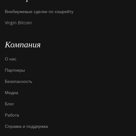
DesiweMiner K10Pro
Внебиржевые сделки по хэшрейту
DesiweMiner K10Ultra
Virgin Bitcoin
DesiweMiner K9S
Ebang Ebit E12
Компания
Ebang Ebit E12+
О нас
ElphaPex DG 1
Партнеры
ElphaPex DG 1 Lite
Безопасность
ElphaPex DG 1+
Медиа
ElphaPex DG 1S
Блог
ElphaPex DG Home 1
Работа
ElphaPex DG Hydro 1
Справка и поддержка
ElphaPex DG2