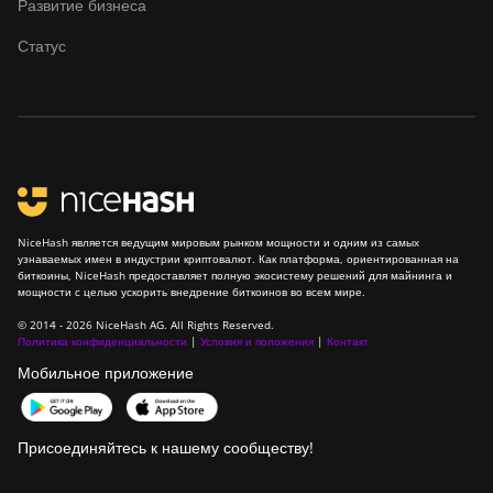
Развитие бизнеса
ElphaPex DG2+
Статус
FusionSilicon X2
FusionSilicon X7
Goldshell AL-BOX
Goldshell AL-BOX II
Goldshell AL-BOX II Plus
NiceHash является ведущим мировым рынком мощности и одним из самых
узнаваемых имен в индустрии криптовалют. Как платформа, ориентированная на
Goldshell CK Lite
биткоины, NiceHash предоставляет полную экосистему решений для майнинга и
мощности с целью ускорить внедрение биткоинов во всем мире.
Goldshell CK-BOX
© 2014 - 2026 NiceHash AG. All Rights Reserved.
Goldshell CK-BOX II
Политика конфиденциальности
|
Условия и положения
|
Контакт
Мобильное приложение
Goldshell CK5
Goldshell CK6
Присоединяйтесь к нашему сообществу!
Goldshell CK6-SE