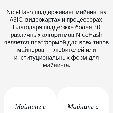
BITMAIN AntMiner S21 Pro
NiceHash поддерживает майнинг на
BITMAIN AntMiner S21 XP
ASIC, видеокартах и процессорах.
(270Th)
Благодаря поддержке более 30
BITMAIN AntMiner S21 XP Hyd
различных алгоритмов NiceHash
(473Th)
является платформой для всех типов
BITMAIN AntMiner S21 XP
майнеров — любителей или
Immersion (300Th)
институциональных ферм для
BITMAIN AntMiner S21 XP+ Hyd
майнинга.
(500Th)
BITMAIN AntMiner S21+ (216Th)
BITMAIN AntMiner S21+ Hyd
(319Th)
BITMAIN AntMiner S21e XP Hyd
Майнинг с
(430Th)
Майнинг с