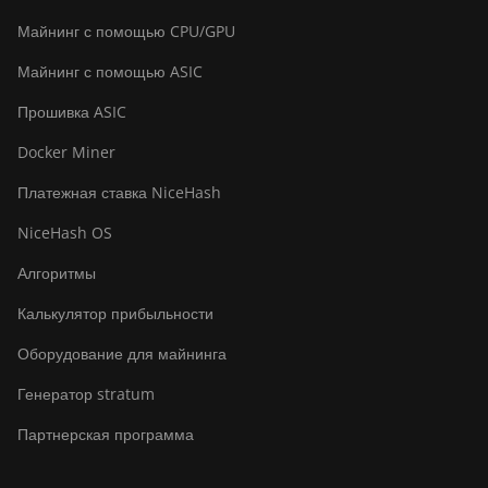
Bitdeer SealMiner A2 Pro Hyd
Майнинг с помощью CPU/GPU
Bitdeer SealMiner A3 Air
Майнинг с помощью ASIC
Bitdeer SealMiner A3 Hydro
Прошивка ASIC
Bitdeer SealMiner A3 Pro Air
Docker Miner
Bitdeer SealMiner A3 Pro Hydro
Платежная ставка NiceHash
Bitdeer SealMiner A4 Pro Air
NiceHash OS
Bitdeer SealMiner A4 Pro Hydro
Алгоритмы
Bitdeer SealMiner A4 Ultra
Калькулятор прибыльности
Hydro
Оборудование для майнинга
Bitdeer SealMiner DL1 Air
Генератор stratum
Bitdeer SealMiner DL1 Hydro
Партнерская программа
Bitmain Antminer AL1