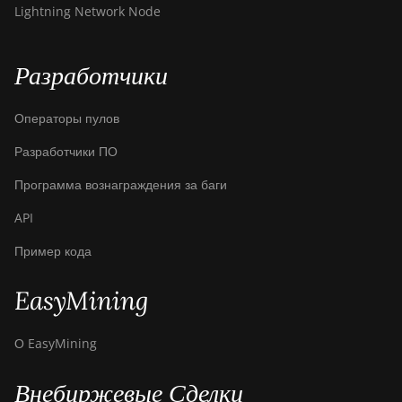
Lightning Network Node
Canaan Avalon Q
Canaan Avalon Q
Разработчики
Canaan AvalonMiner 1047
Операторы пулов
Canaan AvalonMiner 1066
Разработчики ПО
Canaan Creative Avalon 1126
Pro
Программа вознаграждения за баги
Canaan Creative Avalon 1146
API
Pro
Пример кода
Canaan Creative Avalon 1166
Pro
EasyMining
Canaan Creative Avalon 1246
О EasyMining
Canaan Creative Avalon 7
Внебиржевые Сделки
Canaan Creative Avalon 921