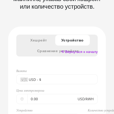
или количество устройств.
Хешрейт
Устройство
Сравнение устройств
⟲ Вернуться к началу
Валюта
🇺🇸ㅤ USD - $
🇪🇺ㅤ EUR - €
Цена электроэнергии
🇺🇸ㅤ USD - $
🤑
USD/kWH
🇨🇳ㅤ CNY - CN¥
Устройство
Количество устрой