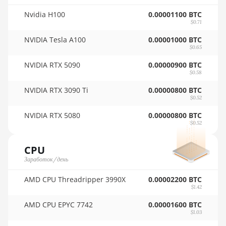
🇷🇴ㅤ RON
BITMAIN AntMiner K7
Nvidia H100
0.00001100 BTC
$0.71
🇷🇸ㅤ RSD - din.
BITMAIN AntMiner KA3
NVIDIA Tesla A100
0.00001000 BTC
🇸🇦ㅤ SAR - SR
BITMAIN AntMiner KS3 (8.3TH)
$0.65
🇸🇧ㅤ SBD - $
NVIDIA RTX 5090
0.00000900 BTC
BITMAIN AntMiner KS3 (9.4TH)
$0.58
🏳ㅤ SCR - SR
BITMAIN AntMiner KS5
NVIDIA RTX 3090 Ti
0.00000800 BTC
$0.52
🇸🇩ㅤ SDG
BITMAIN AntMiner KS5 Pro
NVIDIA RTX 5080
0.00000800 BTC
🇸🇪ㅤ SEK
BITMAIN AntMiner KS7
$0.52
🇸🇬ㅤ SGD - S$
BITMAIN AntMiner L11 (20Gh)
CPU
🏳ㅤ SHP - £
BITMAIN AntMiner L11 Hyd. 2U
Заработок/день
(33Gh)
🇸🇱ㅤ SLL - Le
AMD CPU Threadripper 3990X
0.00002200 BTC
$1.42
BITMAIN AntMiner L11 Hyd. 6U
🇸🇴ㅤ SOS - Ssh
(33Gh)
AMD CPU EPYC 7742
0.00001600 BTC
🏳ㅤ SRD - $
$1.03
BITMAIN AntMiner L11 Pro