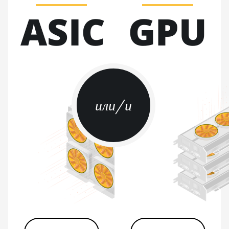
BITMAIN AntMiner S21e XP Hyd
ASIC
GPU
3U (860Th)
BITMAIN AntMiner S21j XP Hyd
(495Th/s)
BITMAIN AntMiner S9
BITMAIN AntMiner S9 SE
BITMAIN AntMiner S9i
или/и
BITMAIN AntMiner S9j
BITMAIN AntMiner S9k
BITMAIN AntMiner T15
BITMAIN AntMiner T17
BITMAIN AntMiner T17+
BITMAIN AntMiner T17e