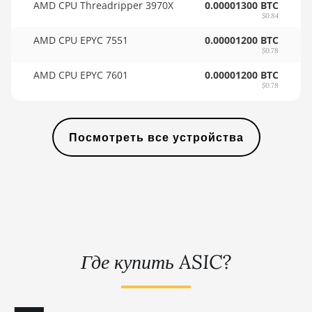
(21Gh)
AMD CPU Threadripper 3970X
0.00001300 BTC
🇸🇾ㅤ SYP - SY£
$0.84
BITMAIN AntMiner L3 ++
🇸🇿ㅤ SZL - L
AMD CPU EPYC 7551
0.00001200 BTC
$0.78
BITMAIN AntMiner L3+
🇹🇭ㅤ THB - ฿
AMD CPU EPYC 7601
0.00001200 BTC
BITMAIN AntMiner L7
🇹🇭ㅤ TJS - ЅМ
$0.78
BITMAIN AntMiner L9 (16Gh)
🏳ㅤ TMT - m
BITMAIN AntMiner L9 (17Gh)
🇹🇳ㅤ TND - DT
Посмотреть все устройства
BITMAIN AntMiner L9 Hyd 2U
🇹🇷ㅤ TRY - TL
(27Gh)
🇹🇹ㅤ TTD - TT$
BITMAIN AntMiner S11
🇹🇼ㅤ TWD - NT$
BITMAIN AntMiner S15
🇹🇿ㅤ TZS - TSh
BITMAIN AntMiner S17
Где купить ASIC?
🇺🇦ㅤ UAH - ₴
BITMAIN AntMiner S17 (53Th)
🇺🇬ㅤ UGX - USh
BITMAIN AntMiner S17 Pro