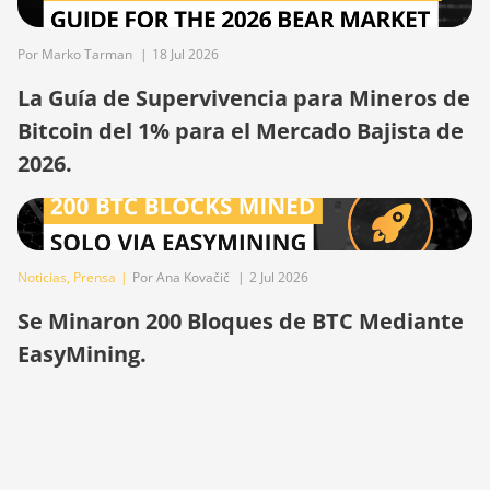
BITMAIN
AntMiner L11
Por Marko Tarman
|
18 Jul 2026
(20Gh)
La Guía de Supervivencia para Mineros de
BITMAIN
Bitcoin del 1% para el Mercado Bajista de
AntMiner L11
Hyd. 2U
2026.
(33Gh)
BITMAIN
AntMiner L11
Hyd. 6U
Noticias
,
Prensa
|
Por Ana Kovačič
|
2 Jul 2026
(33Gh)
Se Minaron 200 Bloques de BTC Mediante
BITMAIN
AntMiner L11
EasyMining.
Pro (21Gh)
BITMAIN
AntMiner L3
++