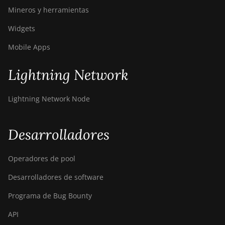
Mineros y herramientas
BITMAIN
AntMiner S19
Widgets
Pro
Mobile Apps
BITMAIN
AntMiner S19
Lightning Network
Pro Hyd.
(184Th)
Lightning Network Node
BITMAIN
AntMiner S19
Pro+ Hyd
Desarrolladores
(198Th)
BITMAIN
Operadores de pool
AntMiner S19
Desarrolladores de software
Pro+ Hyd.
(191Th)
Programa de Bug Bounty
BITMAIN
API
AntMiner S19