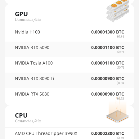
🇵🇾ㅤ PYG - ₲
4GB
GPU
🇶🇦ㅤ QAR - QR
AMD RX 470
Ganancias/día
4GB
🇷🇴ㅤ RON
Nvidia H100
0.00001300 BTC
AMD RX 470
🇷🇸ㅤ RSD - din.
$0.84
8GB
NVIDIA RTX 5090
0.00001100 BTC
🇸🇦ㅤ SAR - SR
AMD RX 480
$0.71
8GB
🇸🇧ㅤ SBD - $
NVIDIA Tesla A100
0.00001100 BTC
$0.71
AMD RX 550
🏳ㅤ SCR - SR
4GB
NVIDIA RTX 3090 Ti
0.00000900 BTC
🇸🇩ㅤ SDG
$0.58
AMD RX 5500
NVIDIA RTX 5080
0.00000900 BTC
🇸🇪ㅤ SEK
XT 4GB
$0.58
🇸🇬ㅤ SGD - S$
AMD RX 5500
XT 8GB
CPU
🏳ㅤ SHP - £
Ganancias/día
AMD RX 5600
🇸🇱ㅤ SLL - Le
AMD CPU Threadripper 3990X
0.00002300 BTC
AMD RX 5600
$1.49