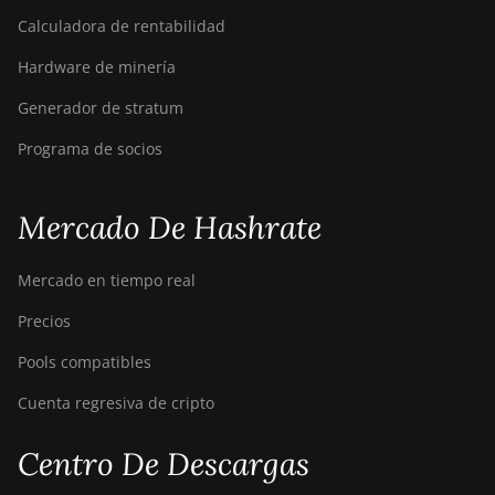
AntMiner S15
Calculadora de rentabilidad
BITMAIN
Hardware de minería
AntMiner S17
Generador de stratum
BITMAIN
AntMiner S17
Programa de socios
(53Th)
BITMAIN
Mercado De Hashrate
AntMiner S17
Pro
Mercado en tiempo real
BITMAIN
AntMiner S17
Precios
Pro (50Th)
Pools compatibles
BITMAIN
Cuenta regresiva de cripto
AntMiner
S17+
Centro De Descargas
BITMAIN
AntMiner S19