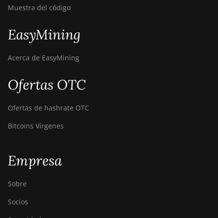
XP (140Th)
Muestra del código
BITMAIN
EasyMining
AntMiner S19
XP Hyd 3U
(512Th)
Acerca de EasyMining
BITMAIN
AntMiner S19
Ofertas OTC
XP+ Hyd
(279Th)
Ofertas de hashrate OTC
BITMAIN
Bitcoins Vírgenes
AntMiner
S19j Pro
(100Th)
Empresa
BITMAIN
AntMiner
Sobre
S19j Pro
(104Th)
Socios
BITMAIN