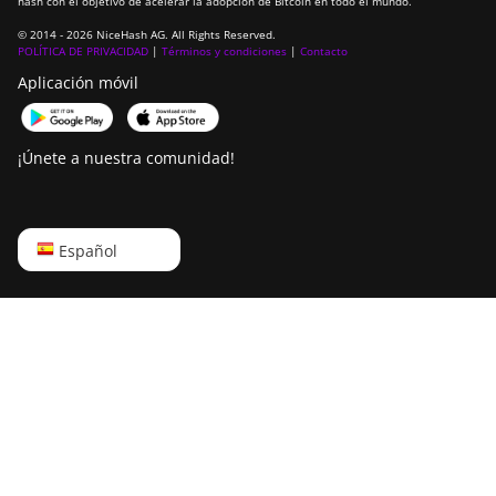
hash con el objetivo de acelerar la adopción de Bitcoin en todo el mundo.
BITMAIN
AntMiner S21
© 2014 - 2026 NiceHash AG. All Rights Reserved.
Pro
POLÍTICA DE PRIVACIDAD
|
Términos y condiciones
|
Contacto
Aplicación móvil
BITMAIN
AntMiner S21
XP (270Th)
¡Únete a nuestra comunidad!
BITMAIN
AntMiner S21
XP Hyd
English
Español
(473Th)
Русский
BITMAIN
AntMiner S21
中文
XP Immersion
(300Th)
Deutsch
BITMAIN
Português
AntMiner S21
XP+ Hyd
Español
(500Th)
Français