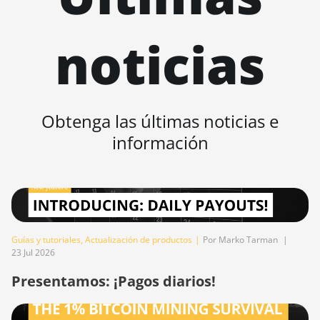
AntMiner K7
noticias
BITMAIN
AntMiner KA3
BITMAIN
AntMiner KS3
(8.3TH)
Obtenga las últimas noticias e
BITMAIN
información
AntMiner KS3
(9.4TH)
BITMAIN
AntMiner KS5
BITMAIN
Guías y tutoriales
,
Actualización de productos
|
Por Marko Tarman
|
AntMiner KS5
23 Jul 2026
Pro
Presentamos: ¡Pagos diarios!
BITMAIN
AntMiner KS7