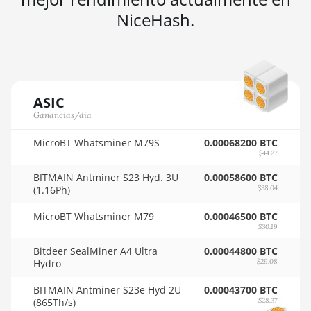
Threadripper
🇳🇬ㅤ NGN - ₦
NiceHash.
3960X
🇳🇮ㅤ NIO - C$
AMD CPU
Threadripper
🇳🇴ㅤ NOK - Nkr
3970X
🇳🇵ㅤ NPR - NPRs
AMD CPU
ASIC
🇳🇿ㅤ NZD - NZ$
Threadripper
Ganancias/día
3990X
🇴🇲ㅤ OMR
MicroBT Whatsminer M79S
0.00068200 BTC
AMD PRO
$44.27
🇵🇦ㅤ PAB - B/.
W6800 32GB
BITMAIN Antminer S23 Hyd. 3U
0.00058600 BTC
🇵🇪ㅤ PEN - S/.
(1.16Ph)
$38.04
AMD R9 380
🏳ㅤ PGK - K
MicroBT Whatsminer M79
0.00046500 BTC
AMD R9 380X
$30.19
🇵🇭ㅤ PHP - ₱
AMD R9 390
Bitdeer SealMiner A4 Ultra
0.00044800 BTC
Hydro
$29.08
🇵🇰ㅤ PKR - PKRs
AMD R9 Fury
Nano
BITMAIN Antminer S23e Hyd 2U
0.00043700 BTC
🇵🇱ㅤ PLN - zł
(865Th/s)
$28.37
AMD RX 460