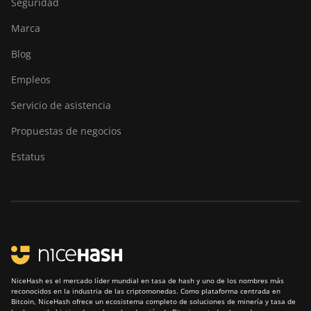
Seguridad
AntMiner
S19j Pro+
Marca
(120Th)
Blog
BITMAIN
Empleos
AntMiner
S19j Pro++
Servicio de asistencia
(125Th)
Propuestas de negocios
BITMAIN
AntMiner S21
Estatus
(200Th)
BITMAIN
AntMiner S21
Hyd. (335Th)
BITMAIN
AntMiner S21
Immersion
NiceHash es el mercado líder mundial en tasa de hash y uno de los nombres más
(301Th)
reconocidos en la industria de las criptomonedas. Como plataforma centrada en
Bitcoin, NiceHash ofrece un ecosistema completo de soluciones de minería y tasa de