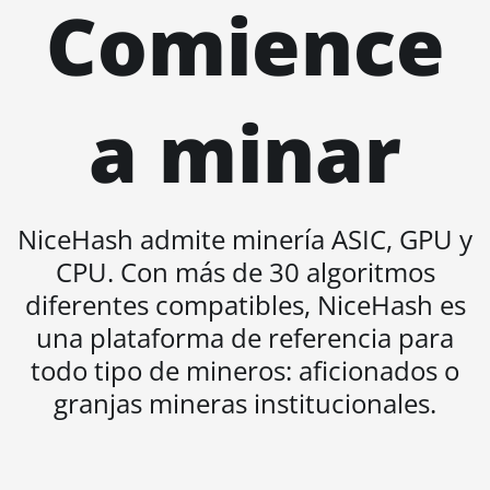
Comience
AMD RX 7900
GRE
AMD RX 7900
XT 20GB
a minar
AMD RX 7900
XTX 24GB
AMD RX 9070
NiceHash admite minería ASIC, GPU y
AMD RX 9070
CPU. Con más de 30 algoritmos
GRE
diferentes compatibles, NiceHash es
AMD RX 9070
una plataforma de referencia para
XT
todo tipo de mineros: aficionados o
AMD RX Vega
granjas mineras institucionales.
56
AMD RX Vega
64