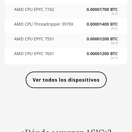
🇸🇴ㅤ SOS - Ssh
XT 6GB
AMD CPU EPYC 7742
0.00001700 BTC
🏳ㅤ SRD - $
AMD RX 570
$1.10
16GB
🇸🇾ㅤ SYP - SY£
AMD CPU Threadripper 3970X
0.00001400 BTC
$0.91
AMD RX 570
🇸🇿ㅤ SZL - L
4GB
AMD CPU EPYC 7551
0.00001200 BTC
$0.78
🇹🇭ㅤ THB - ฿
AMD RX 570
AMD CPU EPYC 7601
0.00001200 BTC
8GB
🇹🇭ㅤ TJS - ЅМ
$0.78
AMD RX 5700
🏳ㅤ TMT - m
8GB
🇹🇳ㅤ TND - DT
Ver todos los dispositivos
AMD RX 5700
🇹🇷ㅤ TRY - TL
XT 8GB
🇹🇹ㅤ TTD - TT$
AMD RX 580
4GB
🇹🇼ㅤ TWD - NT$
AMD RX 580
🇹🇿ㅤ TZS - TSh
8GB
🇺🇦ㅤ UAH - ₴