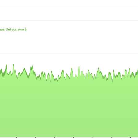
mps Sélectionné
e, and navigator-x-axis.
es, values, and navigator-y-axis.