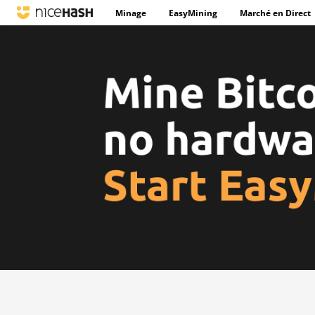
Minage
EasyMining
Marché en Direct