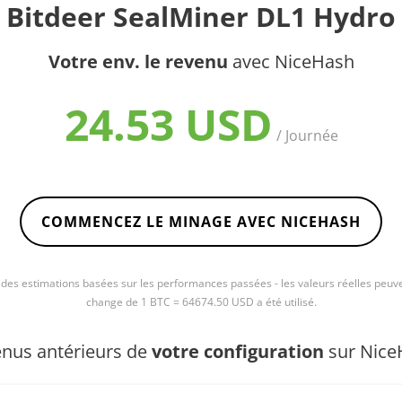
Bitdeer SealMiner DL1 Hydro
Votre env. le revenu
avec NiceHash
24.53 USD
/ Journée
COMMENCEZ LE MINAGE AVEC NICEHASH
e des estimations basées sur les performances passées - les valeurs réelles peuve
change de 1 BTC = 64674.50 USD a été utilisé.
nus antérieurs de
votre configuration
sur Nice