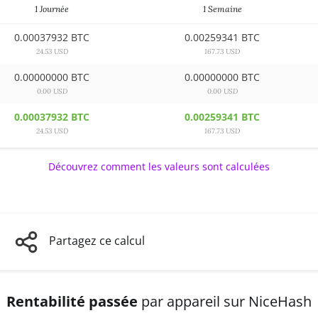
1 Journée
1 Semaine
0.00037932 BTC
0.00259341 BTC
24.53 USD
167.73 USD
0.00000000 BTC
0.00000000 BTC
0.00 USD
0.00 USD
0.00037932 BTC
0.00259341 BTC
24.53 USD
167.73 USD
Découvrez comment les valeurs sont calculées
Partagez ce calcul
Rentabilité passée
par appareil sur NiceHash