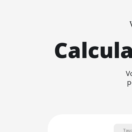
Calcula
V
p
Tau