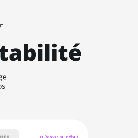
r
tabilité
ge
os
eils
⟲ Retour au début