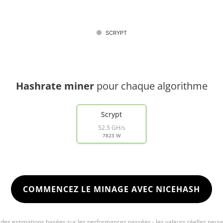
SCRYPT
Hashrate miner
pour chaque algorithme
Scrypt
52.5 GH/s
7823 W
COMMENCEZ LE MINAGE AVEC NICEHASH
e des estimations basées sur les performances passées - les valeurs réelles peuve