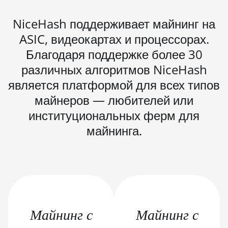
(100Th)
BITMAIN AntMiner S19j Pro
NiceHash поддерживает майнинг на
(104Th)
ASIC, видеокартах и процессорах.
BITMAIN AntMiner S19j Pro+
Благодаря поддержке более 30
(120Th)
различных алгоритмов NiceHash
BITMAIN AntMiner S19j
является платформой для всех типов
Pro++ (125Th)
майнеров — любителей или
BITMAIN AntMiner S21
институциональных ферм для
(200Th)
майнинга.
BITMAIN AntMiner S21 Hyd.
(335Th)
BITMAIN AntMiner S21
Immersion (301Th)
BITMAIN AntMiner S21 Pro
Майнинг с
Майнинг с
BITMAIN AntMiner S21 XP
(270Th)