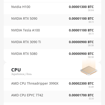
🇷🇴ㅤ RON
Nvidia H100
0.00001300 BTC
Auradine Teraflux AT2880
$0.84
🇷🇸ㅤ RSD - din.
BITFURY B8
NVIDIA RTX 5090
0.00001100 BTC
🇸🇦ㅤ SAR - SR
$0.71
BITMAIN AntMiner AL1
🇸🇧ㅤ SBD - $
(16.6Th)
NVIDIA Tesla A100
0.00001100 BTC
$0.71
🏳ㅤ SCR - SR
BITMAIN AntMiner D3
NVIDIA RTX 3090 Ti
0.00000900 BTC
$0.58
🇸🇩ㅤ SDG
BITMAIN AntMiner D5
NVIDIA RTX 5080
0.00000900 BTC
🇸🇪ㅤ SEK
BITMAIN AntMiner K5
$0.58
🇸🇬ㅤ SGD - S$
BITMAIN AntMiner K7
CPU
🏳ㅤ SHP - £
BITMAIN AntMiner KA3
Заработок/день
🇸🇱ㅤ SLL - Le
BITMAIN AntMiner KS3
AMD CPU Threadripper 3990X
0.00002300 BTC
(8.3TH)
$1.49
🇸🇴ㅤ SOS - Ssh
BITMAIN AntMiner KS3
AMD CPU EPYC 7742
0.00001700 BTC
🏳ㅤ SRD - $
$1.10
(9.4TH)