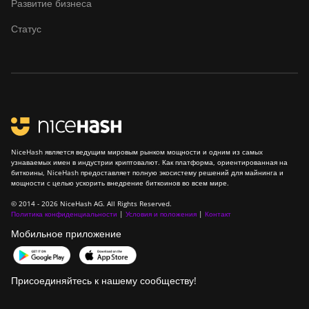
Развитие бизнеса
Canaan Creative Avalon
Статус
1246
Canaan Creative Avalon 7
Canaan Creative Avalon 921
DesiweMiner K10Pro
DesiweMiner K10Ultra
NiceHash является ведущим мировым рынком мощности и одним из самых
DesiweMiner K9S
узнаваемых имен в индустрии криптовалют. Как платформа, ориентированная на
биткоины, NiceHash предоставляет полную экосистему решений для майнинга и
мощности с целью ускорить внедрение биткоинов во всем мире.
Ebang Ebit E12
© 2014 - 2026 NiceHash AG. All Rights Reserved.
Ebang Ebit E12+
Политика конфиденциальности
|
Условия и положения
|
Контакт
Мобильное приложение
ElphaPex DG 1
ElphaPex DG 1 Lite
Присоединяйтесь к нашему сообществу!
ElphaPex DG 1+