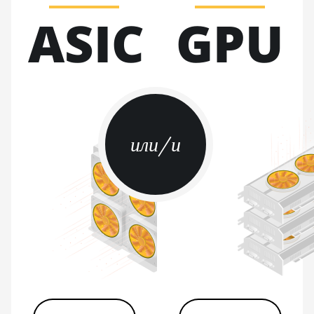
ASIC
GPU
BITMAIN AntMiner S21 XP
Hyd (473Th)
BITMAIN AntMiner S21 XP
Immersion (300Th)
BITMAIN AntMiner S21 XP+
Hyd (500Th)
или/и
BITMAIN AntMiner S21+
(216Th)
BITMAIN AntMiner S21+ Hyd
(319Th)
BITMAIN AntMiner S21e XP
Hyd (430Th)
BITMAIN AntMiner S21e XP
Hyd 3U (860Th)
BITMAIN AntMiner S21j XP