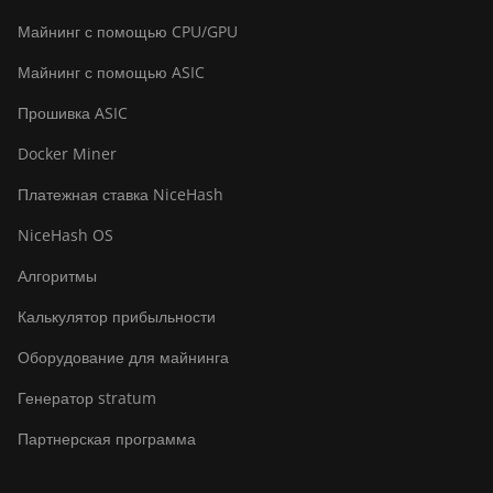
Майнинг с помощью CPU/GPU
BITMAIN Antminer S23e Hyd
2U (865Th/s)
Майнинг с помощью ASIC
BITMAIN Antminer T19
Прошивка ASIC
Hydro (145Th)
Docker Miner
BITMAIN Antminer T19
Hydro (158Th)
Платежная ставка NiceHash
BITMAIN Antminer T21
NiceHash OS
(190TH)
Алгоритмы
Baikal BK-G28
Калькулятор прибыльности
Baikal Giant X10
Оборудование для майнинга
Baikal Giant+
Генератор stratum
Bitdeer SealMiner A2
Партнерская программа
Bitdeer SealMiner A2 Hyd
Bitdeer SealMiner A2 Pro Air