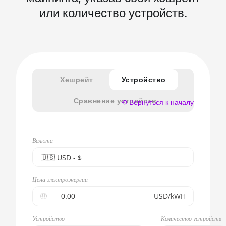
или количество устройств.
Хешрейт
Устройство
Сравнение устройств
⟲ Вернуться к началу
Валюта
🇺🇸ㅤ USD - $
🇪🇺ㅤ EUR - €
Цена электроэнергии
🇺🇸ㅤ USD - $
🤑
USD/kWH
🇨🇳ㅤ CNY - CN¥
Устройство
Количество устройств