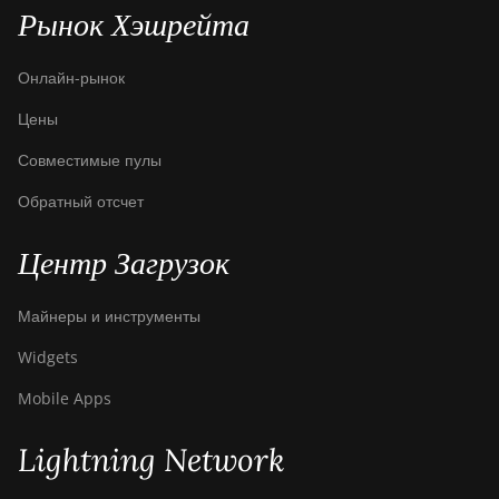
Рынок Хэшрейта
Bitdeer SealMiner A2 Pro
Hyd
Онлайн-рынок
Bitdeer SealMiner A3 Air
Цены
Bitdeer SealMiner A3 Hydro
Совместимые пулы
Bitdeer SealMiner A3 Pro Air
Обратный отсчет
Bitdeer SealMiner A3 Pro
Hydro
Центр Загрузок
Bitdeer SealMiner A4 Pro Air
Майнеры и инструменты
Bitdeer SealMiner A4 Pro
Widgets
Hydro
Mobile Apps
Bitdeer SealMiner A4 Ultra
Hydro
Lightning Network
Bitdeer SealMiner DL1 Air