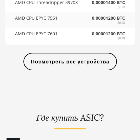
AMD CPU Threadripper 3970X
0.00001400 BTC
🇸🇾ㅤ SYP - SY£
BITMAIN AntMiner KS5
$0.91
🇸🇿ㅤ SZL - L
BITMAIN AntMiner KS5 Pro
AMD CPU EPYC 7551
0.00001200 BTC
$0.78
🇹🇭ㅤ THB - ฿
BITMAIN AntMiner KS7
AMD CPU EPYC 7601
0.00001200 BTC
🇹🇭ㅤ TJS - ЅМ
BITMAIN AntMiner L11
$0.78
(20Gh)
🏳ㅤ TMT - m
BITMAIN AntMiner L11 Hyd.
🇹🇳ㅤ TND - DT
Посмотреть все устройства
2U (33Gh)
🇹🇷ㅤ TRY - TL
BITMAIN AntMiner L11 Hyd.
6U (33Gh)
🇹🇹ㅤ TTD - TT$
BITMAIN AntMiner L11 Pro
🇹🇼ㅤ TWD - NT$
(21Gh)
🇹🇿ㅤ TZS - TSh
BITMAIN AntMiner L3 ++
Где купить ASIC?
🇺🇦ㅤ UAH - ₴
BITMAIN AntMiner L3+
🇺🇬ㅤ UGX - USh
BITMAIN AntMiner L7