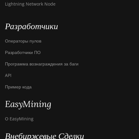
Bitdeer SealMiner DL1
Lightning Network Node
Hydro
Bitmain Antminer AL1
Разработчики
Canaan Avalon A15-194T
Операторы пулов
Canaan Avalon A1566
Разработчики ПО
Canaan Avalon A1566I
Программа вознаграждения за баги
Canaan Avalon A15XP-206T
API
Canaan Avalon A16 (282Th)
Пример кода
Canaan Avalon A16XP
(300Th)
EasyMining
Canaan Avalon Made A1346
Canaan Avalon Made A1366
О EasyMining
Canaan Avalon Made A1446
Внебиржевые Сделки