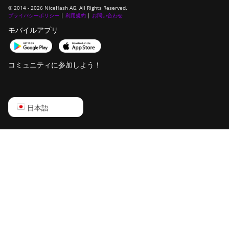
© 2014 - 2026 NiceHash AG. All Rights Reserved.
プライバシーポリシー
DesiweMiner K10Ultra
|
利用規約
|
お問い合わせ
モバイルアプリ
DesiweMiner K9S
Ebang Ebit E12
コミュニティに参加しよう！
Ebang Ebit E12+
ElphaPex DG 1
English
日本語
ElphaPex DG 1 Lite
Русский
ElphaPex DG 1+
中文
ElphaPex DG 1S
Deutsch
ElphaPex DG Home 1
Português
ElphaPex DG Hydro 1
Español
ElphaPex DG2
Français
ElphaPex DG2+