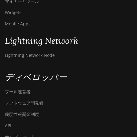
マイナーとツール
Bitdeer SealMiner A3 Pro Air
Widgets
Bitdeer SealMiner A3 Pro
Hydro
Mobile Apps
Bitdeer SealMiner A4 Pro Air
Lightning Network
Bitdeer SealMiner A4 Pro
Hydro
Lightning Network Node
Bitdeer SealMiner A4 Ultra
Hydro
ディベロッパー
Bitdeer SealMiner DL1 Air
Bitdeer SealMiner DL1
プール運営者
Hydro
ソフトウェア開発者
Bitmain Antminer AL1
脆弱性報奨金制度
Canaan Avalon A15-194T
API
Canaan Avalon A1566
サンプルコード