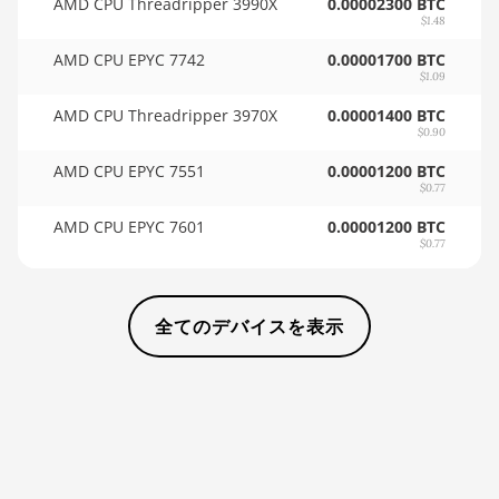
AMD CPU Threadripper 3990X
0.00002300 BTC
$1.48
🇸🇩ㅤ SDG
BITMAIN AntMiner D5
AMD CPU EPYC 7742
0.00001700 BTC
🇸🇪ㅤ SEK
BITMAIN AntMiner K5
$1.09
AMD CPU Threadripper 3970X
0.00001400 BTC
🇸🇬ㅤ SGD - S$
BITMAIN AntMiner K7
$0.90
🏳ㅤ SHP - £
BITMAIN AntMiner KA3
AMD CPU EPYC 7551
0.00001200 BTC
$0.77
🇸🇱ㅤ SLL - Le
BITMAIN AntMiner KS3
AMD CPU EPYC 7601
(8.3TH)
0.00001200 BTC
🇸🇴ㅤ SOS - Ssh
$0.77
BITMAIN AntMiner KS3
🏳ㅤ SRD - $
(9.4TH)
全てのデバイスを表示
🇸🇾ㅤ SYP - SY£
BITMAIN AntMiner KS5
🇸🇿ㅤ SZL - L
BITMAIN AntMiner KS5 Pro
🇹🇭ㅤ THB - ฿
BITMAIN AntMiner KS7
🇹🇭ㅤ TJS - ЅМ
BITMAIN AntMiner L11
(20Gh)
🏳ㅤ TMT - m