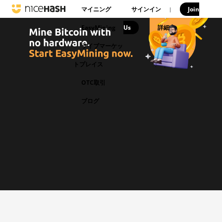
マイニング
サインイン
Join
|
EasyMining
Us
|
詳細
ライブマーケッ
トプレイス
OTC取引
ブログ