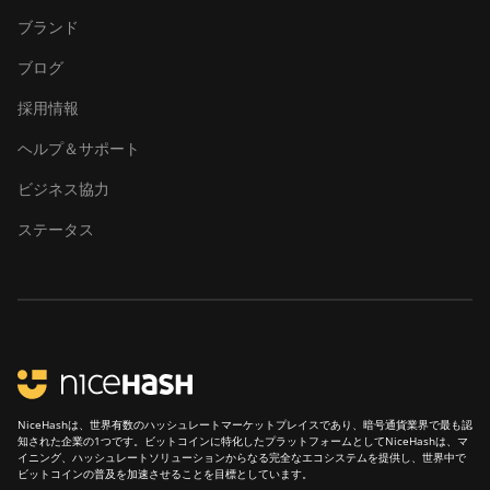
ブランド
Canaan Avalon Q
ブログ
Canaan AvalonMiner 1047
採用情報
Canaan AvalonMiner 1066
ヘルプ＆サポート
Canaan Creative Avalon
1126 Pro
ビジネス協力
Canaan Creative Avalon
ステータス
1146 Pro
Canaan Creative Avalon
1166 Pro
Canaan Creative Avalon
1246
Canaan Creative Avalon 7
NiceHashは、世界有数のハッシュレートマーケットプレイスであり、暗号通貨業界で最も認
知された企業の1つです。ビットコインに特化したプラットフォームとしてNiceHashは、マ
Canaan Creative Avalon 921
イニング、ハッシュレートソリューションからなる完全なエコシステムを提供し、世界中で
ビットコインの普及を加速させることを目標としています。
DesiweMiner K10Pro