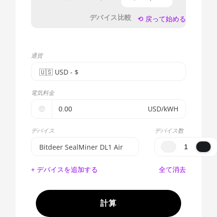
デバイス比較
⟲ 戻って始める
通貨
🇺🇸ㅤ USD - $
🇪🇺ㅤ EUR - €
電気料金
🇺🇸ㅤ USD - $
🤑
USD/kWH
🇨🇳ㅤ CNY - CN¥
デバイス
デバイス数
🇬🇧ㅤ GBP - £
Bitdeer SealMiner DL1 Air
🇷🇺ㅤ RUB
BITMAIN AntMiner S17e
+ デバイスを追加する
全て消去
(64Th)
- - -
AMD CPU EPYC 7302
🇦🇪ㅤ AED
計算
AMD CPU EPYC 7352
🇦🇫ㅤ AFN - Af