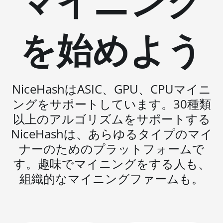
マイニング
BITMAIN AntMiner S19 Pro+
Hyd. (191Th)
を始めよう
BITMAIN AntMiner S19 XP
(140Th)
BITMAIN AntMiner S19 XP
Hyd 3U (512Th)
NiceHashはASIC、GPU、CPUマイニ
ングをサポートしています。30種類
BITMAIN AntMiner S19 XP+
Hyd (279Th)
以上のアルゴリズムをサポートする
NiceHashは、あらゆるタイプのマイ
BITMAIN AntMiner S19j Pro
(100Th)
ナーのためのプラットフォームで
す。趣味でマイニングをする人も、
BITMAIN AntMiner S19j Pro
(104Th)
組織的なマイニングファームも。
BITMAIN AntMiner S19j Pro+
(120Th)
BITMAIN AntMiner S19j