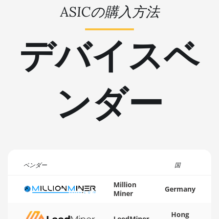
ASICの購入方法
BITMAIN AntMiner L11 Hyd.
🇹🇳ㅤ TND - DT
2U (33Gh)
🇹🇷ㅤ TRY - TL
デバイスベ
BITMAIN AntMiner L11 Hyd.
6U (33Gh)
🇹🇹ㅤ TTD - TT$
BITMAIN AntMiner L11 Pro
🇹🇼ㅤ TWD - NT$
(21Gh)
ンダー
🇹🇿ㅤ TZS - TSh
BITMAIN AntMiner L3 ++
🇺🇦ㅤ UAH - ₴
BITMAIN AntMiner L3+
🇺🇬ㅤ UGX - USh
BITMAIN AntMiner L7
🇺🇾ㅤ UYU - $U
BITMAIN AntMiner L9 (16Gh)
🇺🇿ㅤ UZS
ベンダー
国
BITMAIN AntMiner L9 (17Gh)
🏳ㅤ VES - Bs.S
Million
BITMAIN AntMiner L9 Hyd
Germany
Miner
2U (27Gh)
🇻🇳ㅤ VND - ₫
BITMAIN AntMiner S11
🇻🇺ㅤ VUV - Vt
Hong
LeedMiner