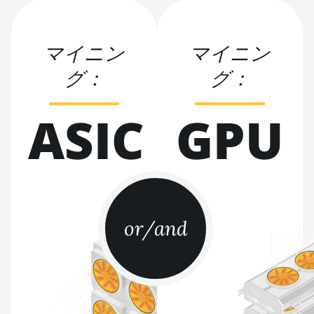
Pro++ (125Th)
BITMAIN AntMiner S21
マイニン
マイニン
(200Th)
グ：
グ：
BITMAIN AntMiner S21 Hyd.
(335Th)
ASIC
GPU
BITMAIN AntMiner S21
Immersion (301Th)
BITMAIN AntMiner S21 Pro
BITMAIN AntMiner S21 XP
(270Th)
BITMAIN AntMiner S21 XP
or/and
Hyd (473Th)
BITMAIN AntMiner S21 XP
Immersion (300Th)
BITMAIN AntMiner S21 XP+