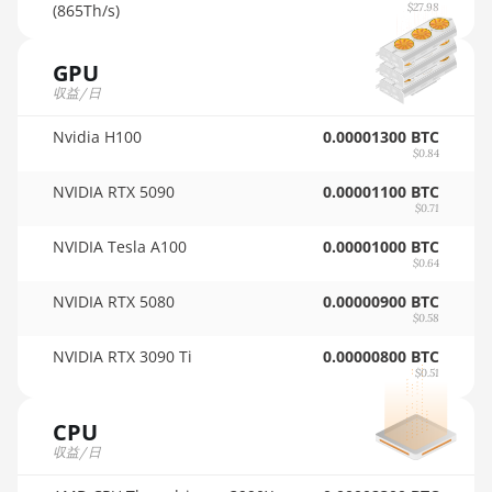
🇵🇦ㅤ PAB - B/.
(865Th/s)
$27.98
AMD RX Vega 64
🇵🇪ㅤ PEN - S/.
AMD Radeon Pro VII
GPU
🏳ㅤ PGK - K
収益/日
AMD Radeon VII
🇵🇭ㅤ PHP - ₱
Nvidia H100
0.00001300 BTC
AMD Vega Frontier Edition
$0.84
🇵🇰ㅤ PKR - PKRs
Auradine Teraflux AH3880
NVIDIA RTX 5090
0.00001100 BTC
🇵🇱ㅤ PLN - zł
$0.71
Auradine Teraflux AI2500
🇵🇾ㅤ PYG - ₲
NVIDIA Tesla A100
0.00001000 BTC
Auradine Teraflux AI3680
$0.64
🇶🇦ㅤ QAR - QR
NVIDIA RTX 5080
0.00000900 BTC
Auradine Teraflux AT1500
$0.58
🇷🇴ㅤ RON
Auradine Teraflux AT2880
NVIDIA RTX 3090 Ti
0.00000800 BTC
🇷🇸ㅤ RSD - din.
$0.51
BITFURY B8
🇸🇦ㅤ SAR - SR
BITMAIN AntMiner AL1
CPU
🇸🇧ㅤ SBD - $
(16.6Th)
収益/日
🏳ㅤ SCR - SR
BITMAIN AntMiner D3