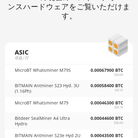
🇲🇺ㅤ MUR - MURs
ンスハードウェアをご覧いただけま
AMD RX 6950 XT
🏳ㅤ MVR - Rf
す。
AMD RX 7600
🇲🇼ㅤ MWK - MK
AMD RX 7600 XT
🇲🇽ㅤ MXN - MX$
AMD RX 7700 XT
🇲🇾ㅤ MYR - RM
ASIC
AMD RX 7800 XT
収益/日
🇳🇦ㅤ NAD - N$
AMD RX 7900 GRE
MicroBT Whatsminer M79S
🇳🇬ㅤ NGN - ₦
0.00067900 BTC
AMD RX 7900 XT 20GB
$43.68
🇳🇮ㅤ NIO - C$
BITMAIN Antminer S23 Hyd. 3U
0.00058400 BTC
AMD RX 7900 XTX 24GB
(1.16Ph)
$37.57
🇳🇴ㅤ NOK - Nkr
AMD RX 9070
MicroBT Whatsminer M79
0.00046300 BTC
🇳🇵ㅤ NPR - NPRs
$29.78
AMD RX 9070 GRE
🇳🇿ㅤ NZD - NZ$
Bitdeer SealMiner A4 Ultra
0.00044600 BTC
AMD RX 9070 XT
Hydro
$28.69
🇴🇲ㅤ OMR
AMD RX Vega 56
BITMAIN Antminer S23e Hyd 2U
0.00043500 BTC