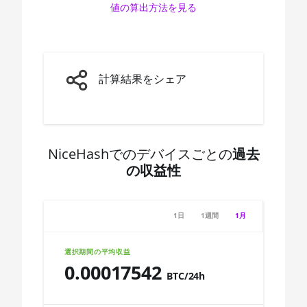
値の算出方法を見る
AMD CPU Ryzen 7 3800X
🇨🇩ㅤ CDF
AMD CPU Ryzen 7 3800XT
🇨🇭ㅤ CHF
AMD CPU Ryzen 7 5700G
🇨🇱ㅤ CLP - CL$
計算結果をシェア
AMD CPU Ryzen 7 5800X
🇨🇴ㅤ COP - CO$
AMD CPU Ryzen 7 5800X3D
🇨🇷ㅤ CRC - ₡
AMD CPU Ryzen 7 7800X3D
🏳ㅤ CUC - $
NiceHashでのデバイスごとの
過去
AMD CPU Ryzen 9 3900X
の収益性
🇨🇻ㅤ CVE - CV$
AMD CPU Ryzen 9 3900XT
🇨🇿ㅤ CZK - Kč
AMD CPU Ryzen 9 3950X
1日
1週間
1月
🇩🇯ㅤ DJF - Fdj
AMD CPU Ryzen 9 5900X
🇩🇰ㅤ DKK - Dkr
選択期間の平均収益
AMD CPU Ryzen 9 5950X
0.00017542
🇩🇴ㅤ DOP - RD$
BTC/24h
AMD CPU Ryzen 9 7900X
🇩🇿ㅤ DZD - DA