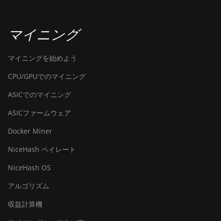
BITMAIN Antminer S19k Pro
(120Th)
マイニング
BITMAIN Antminer S23
(580Th)
マイニングを始めよう
BITMAIN Antminer S23 Hyd.
CPU/GPUでのマイニング
(580Th)
ASICでのマイニング
BITMAIN Antminer S23 Hyd.
3U (1.16Ph)
ASICファームウェア
BITMAIN Antminer S23 Imm.
Docker Miner
(442Th)
NiceHash ペイレート
BITMAIN Antminer S23e Hyd
2U (865Th/s)
NiceHash OS
BITMAIN Antminer T19
アルゴリズム
Hydro (145Th)
収益計算機
BITMAIN Antminer T19