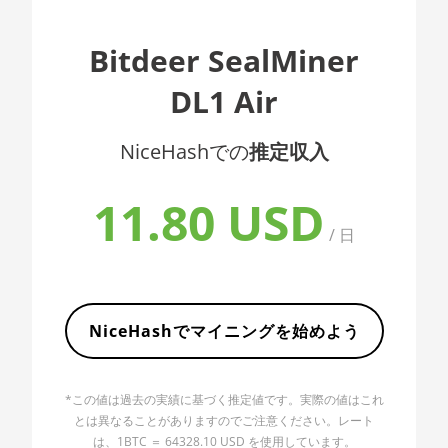
AMD CPU EPYC 7402
🇦🇱ㅤ ALL
Bitdeer SealMiner
AMD CPU EPYC 7402P
🇦🇲ㅤ AMD
DL1 Air
AMD CPU EPYC 7551
🇧🇶ㅤ ANG - ƒ
AMD CPU EPYC 7601
🇦🇴ㅤ AOA - Kz
NiceHashでの
推定収入
AMD CPU EPYC 7742
🇦🇷ㅤ ARS - AR$
11.80 USD
AMD CPU Ryzen 3 1300X
🇦🇺ㅤ AUD - AU$
/ 日
AMD CPU Ryzen 5 1400
🏳ㅤ AWG - ƒ
AMD CPU Ryzen 5 1500X
🇦🇿ㅤ AZN - man.
AMD CPU Ryzen 5 1600
🇧🇦ㅤ BAM - KM
NiceHashでマイニングを始めよう
AMD CPU Ryzen 5 1600X
🏳ㅤ BBD - Bds$
AMD CPU Ryzen 5 2600
*この値は過去の実績に基づく推定値です。実際の値はこれ
🇧🇩ㅤ BDT - Tk
とは異なることがありますのでご注意ください。レート
AMD CPU Ryzen 5 2600X
🇧🇬ㅤ BGN
は、1BTC ＝ 64328.10 USD を使用しています。