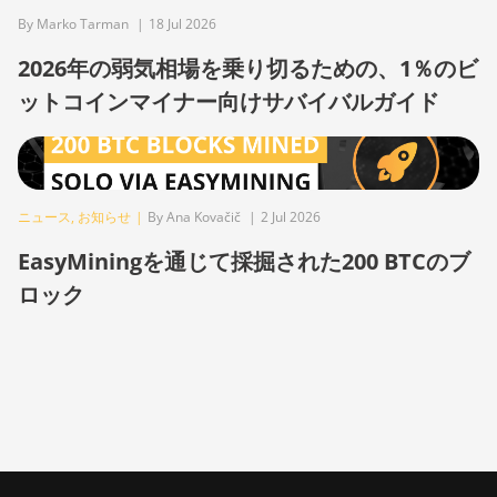
By Marko Tarman
|
18 Jul 2026
BITMAIN AntMiner Z15j
2026年の弱気相場を乗り切るための、1％のビ
BITMAIN Antminer S19 Hyd.
(152Th)
ットコインマイナー向けサバイバルガイド
BITMAIN Antminer S19
Hydro (158Th)
BITMAIN Antminer S19 XP
ニュース
,
お知らせ
|
By Ana Kovačič
|
2 Jul 2026
Hyd (255Th)
EasyMiningを通じて採掘された200 BTCのブ
BITMAIN Antminer S19j
(100TH)
ロック
BITMAIN Antminer S19j
(90Th)
BITMAIN Antminer S19j Pro
(96Th)
BITMAIN Antminer S19j XP
(151TH)