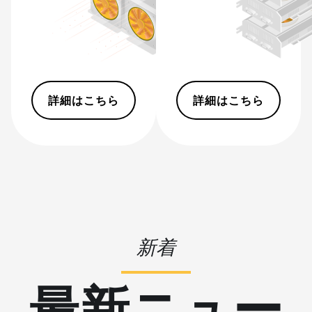
Hyd (500Th)
BITMAIN AntMiner S21+
(216Th)
BITMAIN AntMiner S21+ Hyd
(319Th)
詳細はこちら
詳細はこちら
BITMAIN AntMiner S21e XP
Hyd (430Th)
BITMAIN AntMiner S21e XP
Hyd 3U (860Th)
BITMAIN AntMiner S21j XP
Hyd (495Th/s)
BITMAIN AntMiner S9
新着
BITMAIN AntMiner S9 SE
最新ニュー
BITMAIN AntMiner S9i
BITMAIN AntMiner S9j