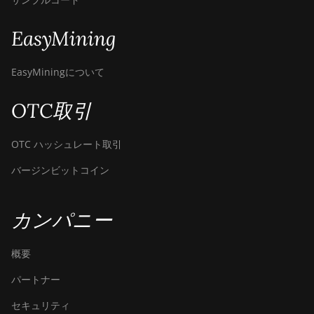
Canaan Avalon A1566I
EasyMining
Canaan Avalon A15XP-206T
Canaan Avalon A16 (282Th)
EasyMiningについて
Canaan Avalon A16XP
(300Th)
OTC取引
Canaan Avalon Made A1346
OTC ハッシュレート取引
Canaan Avalon Made A1366
バージンビットコイン
Canaan Avalon Made A1446
Canaan Avalon Made A1466
カンパニー
Canaan Avalon Mini 3
概要
Canaan Avalon Nano 3
パートナー
Canaan Avalon Nano 3S
セキュリティ
Canaan Avalon Q