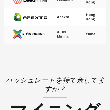
Kong
BITMAIN AntMiner S15
🏳ㅤ WST - WS$
Hong
BITMAIN AntMiner S17
🇨🇫ㅤ XAF - FCFA
Apexto
Kong
BITMAIN AntMiner S17
🇦🇬ㅤ XCD - $
(53Th)
X-ON
🏳ㅤ XDR - SDR
China
Mining
BITMAIN AntMiner S17 Pro
🇨🇮ㅤ XOF - CFA
BITMAIN AntMiner S17 Pro
🇵🇫ㅤ XPF - Fr
(50Th)
🇾🇪ㅤ YER - YR
BITMAIN AntMiner S17+
🇿🇦ㅤ ZAR - R
BITMAIN AntMiner S19
ハッシュレートを持て余してま
🇿🇲ㅤ ZMK - ZK
BITMAIN AntMiner S19 Pro
すか？
BITMAIN AntMiner S19 Pro
Hyd. (184Th)
BITMAIN AntMiner S19 Pro+
Hyd (198Th)