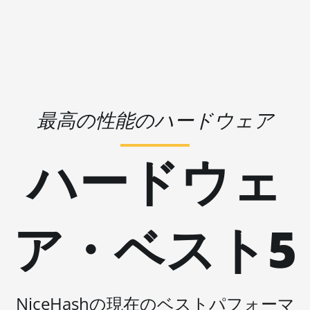
🇱🇷ㅤ LRD - $
AMD RX 580 8GB
🏳ㅤ LSL - M
AMD RX 590 8GB
🇱🇹ㅤ LTL - Lt
AMD RX 6500 XT 4GB
🇱🇻ㅤ LVL - Ls
AMD RX 6600 8GB
🇱🇾ㅤ LYD - LD
最高の性能のハードウェア
AMD RX 6600 XT 8GB
🇲🇦ㅤ MAD
AMD RX 6650 XT
ハードウェ
🇲🇩ㅤ MDL
AMD RX 6700 10GB
🇲🇬ㅤ MGA
AMD RX 6700 XT 12GB
🇲🇰ㅤ MKD
ア・ベスト5
AMD RX 6750 XT 12GB
🇲🇲ㅤ MMK
AMD RX 6800 16GB
🏳ㅤ MNT - ₮
AMD RX 6800 XT 16GB
🇲🇴ㅤ MOP - MOP$
NiceHashの現在のベストパフォーマ
AMD RX 6900 XT 16GB