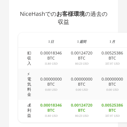
AMD CPU Ryzen 5 3500X
🇧🇭ㅤ BHD - BD
NiceHashでの
お客様環境
の過去の
AMD CPU Ryzen 5 3600
🇧🇮ㅤ BIF - FBu
収益
AMD CPU Ryzen 5 3600X
🇧🇲ㅤ BMD - $
AMD CPU Ryzen 5 3600XT
🇧🇳ㅤ BND - BN$
1 日
1 週間
1 月
AMD CPU Ryzen 5 5600X
🇧🇴ㅤ BOB - Bs
💵
0.00018346
0.00124720
0.00525386
収
BTC
BTC
BTC
AMD CPU Ryzen 5 7600X
🇧🇷ㅤ BRL - R$
入
11.80 USD
80.23 USD
337.97 USD
AMD CPU Ryzen 7 1700
🏳ㅤ BSD - B$
⚡
電
0.00000000
0.00000000
0.00000000
AMD CPU Ryzen 7 1700X
🇧🇹ㅤ BTN - Nu.
気
BTC
BTC
BTC
料
AMD CPU Ryzen 7 1800X
0.00 USD
0.00 USD
0.00 USD
🇧🇼ㅤ BWP
金
AMD CPU Ryzen 7 2700
🇧🇾ㅤ BYN
💰
0.00018346
0.00124720
0.00525386
利
BTC
BTC
BTC
AMD CPU Ryzen 7 2700X
🇧🇿ㅤ BZD - BZ$
益
11.80 USD
80.23 USD
337.97 USD
AMD CPU Ryzen 7 3700X
🇨🇦ㅤ CAD - CA$