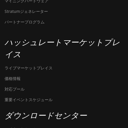
マイニングハードウェア
Hydro (158Th)
Stratumジェネレーター
BITMAIN Antminer T21
(190TH)
パートナープログラム
Baikal BK-G28
Baikal Giant X10
ハッシュレートマーケットプレ
Baikal Giant+
イス
Bitdeer SealMiner A2
ライブマーケットプレイス
Bitdeer SealMiner A2 Hyd
価格情報
Bitdeer SealMiner A2 Pro Air
対応プール
Bitdeer SealMiner A2 Pro
Hyd
重要イベントスケジュール
Bitdeer SealMiner A3 Air
ダウンロードセンター
Bitdeer SealMiner A3 Hydro