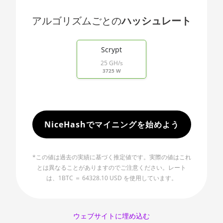
🇯🇵ㅤ JPY - ¥
AMD RX 480 8GB
アルゴリズムごとの
ハッシュレート
🏳ㅤ KGS - сом
AMD RX 550 4GB
End of interactive chart.
🇰🇭ㅤ KHR
Scrypt
AMD RX 5500 XT 4GB
🇰🇲ㅤ KMF - CF
25 GH/s
AMD RX 5500 XT 8GB
3725 W
🏳ㅤ KPW - W
AMD RX 5600
🇰🇷ㅤ KRW - ₩
AMD RX 5600 XT 6GB
🇰🇼ㅤ KWD - KD
NiceHashでマイニングを始めよう
AMD RX 570 16GB
🇰🇾ㅤ KYD - $
AMD RX 570 4GB
🇰🇿ㅤ KZT
*この値は過去の実績に基づく推定値です。実際の値はこれ
AMD RX 570 8GB
とは異なることがありますのでご注意ください。レート
🇱🇦ㅤ LAK - ₭
は、1BTC ＝ 64328.10 USD を使用しています。
AMD RX 5700 8GB
🇱🇧ㅤ LBP - LB£
AMD RX 5700 XT 8GB
🇱🇰ㅤ LKR - SLRs
ウェブサイトに埋め込む
AMD RX 580 4GB