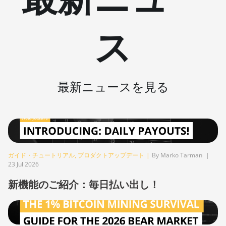
BITMAIN AntMiner S9k
ス
BITMAIN AntMiner T15
BITMAIN AntMiner T17
BITMAIN AntMiner T17+
最新ニュースを見る
BITMAIN AntMiner T17e
BITMAIN AntMiner T9+
BITMAIN AntMiner Z11
BITMAIN AntMiner Z11e
ガイド・チュートリアル
,
プロダクトアップデート
|
By Marko Tarman
|
23 Jul 2026
BITMAIN AntMiner Z11j
新機能のご紹介：毎日払い出し！
BITMAIN AntMiner Z15
BITMAIN AntMiner Z15 Pro
BITMAIN AntMiner Z15e