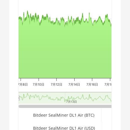
Chart
AMD CPU Ryzen 9 7950X
🇪🇬ㅤ EGP
AMD CPU Threadripper
🇪🇷ㅤ ERN - Nfk
Combination chart with 3 data series.
1900X
The chart has 2 X axes displaying Time, and navigator-x-a
🇪🇹ㅤ ETB - Br
AMD CPU Threadripper
The chart has 3 Y axes displaying values, values, and navi
1920X
🏳ㅤ FJD - FJ$
AMD CPU Threadripper
🇫🇰ㅤ FKP - £
1950X
🇬🇪ㅤ GEL
AMD CPU Threadripper
🇬🇭ㅤ GHS - GH₵
2920X
🇬🇮ㅤ GIP - £
AMD CPU Threadripper
7月8日
7月10日
7月12日
7月14日
7月16日
7月18日
7月2
2950X
🏳ㅤ GMD - D
AMD CPU Threadripper
🇬🇳ㅤ GNF - FG
7月13日
7月13日
2970WX
🇬🇹ㅤ GTQ
End of interactive chart.
Bitdeer SealMiner DL1 Air (BTC)
AMD CPU Threadripper
2990WX
🏳ㅤ GYD - GY$
Bitdeer SealMiner DL1 Air (USD)