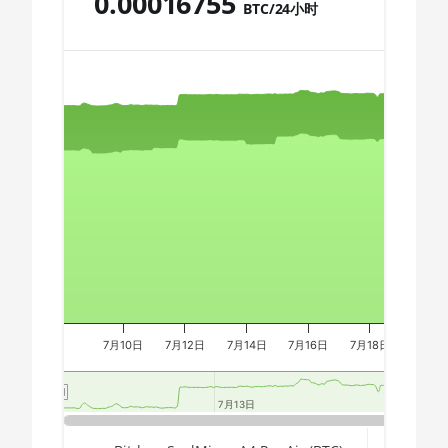
0.00016755
BTC/24小时
🇩🇿ㅤ DZD - DA
AMD CPU Ryzen 9 7950X
Chart
🇪🇬ㅤ EGP
AMD CPU Threadripper 1900X
🇪🇷ㅤ ERN - Nfk
AMD CPU Threadripper 1920X
🇪🇹ㅤ ETB - Br
Combination chart with 3 data series.
AMD CPU Threadripper 1950X
The chart has 2 X axes displaying Time, and navigator-x-a
🏳ㅤ FJD - FJ$
The chart has 3 Y axes displaying values, values, and navi
AMD CPU Threadripper 2920X
🇫🇰ㅤ FKP - £
AMD CPU Threadripper 2950X
🇬🇪ㅤ GEL
AMD CPU Threadripper
2970WX
🇬🇭ㅤ GHS - GH₵
AMD CPU Threadripper
🇬🇮ㅤ GIP - £
2990WX
🏳ㅤ GMD - D
7月10日
7月12日
7月14日
7月16日
7月18日
7月20
AMD CPU Threadripper 3960X
🇬🇳ㅤ GNF - FG
AMD CPU Threadripper 3970X
7月13日
7月13日
7
7
🇬🇹ㅤ GTQ
AMD CPU Threadripper 3990X
End of interactive chart.