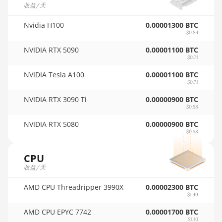
Auradine Teraflux AH3880
收益/天
🇵🇦ㅤ PAB - B/.
Auradine Teraflux AI2500
Nvidia H100
0.00001300 BTC
🇵🇪ㅤ PEN - S/.
$0.84
Auradine Teraflux AI3680
NVIDIA RTX 5090
0.00001100 BTC
🏳ㅤ PGK - K
Auradine Teraflux AT1500
$0.71
🇵🇭ㅤ PHP - ₱
NVIDIA Tesla A100
Auradine Teraflux AT2880
0.00001100 BTC
$0.71
🇵🇰ㅤ PKR - PKRs
BITFURY B8
NVIDIA RTX 3090 Ti
0.00000900 BTC
🇵🇱ㅤ PLN - zł
$0.58
BITMAIN AntMiner AL1
(16.6Th)
🇵🇾ㅤ PYG - ₲
NVIDIA RTX 5080
0.00000900 BTC
$0.58
BITMAIN AntMiner D3
🇶🇦ㅤ QAR - QR
CPU
BITMAIN AntMiner D5
🇷🇴ㅤ RON
收益/天
BITMAIN AntMiner K5
🇷🇸ㅤ RSD - din.
AMD CPU Threadripper 3990X
0.00002300 BTC
BITMAIN AntMiner K7
$1.49
🇸🇦ㅤ SAR - SR
AMD CPU EPYC 7742
0.00001700 BTC
BITMAIN AntMiner KA3
🇸🇧ㅤ SBD - $
$1.10