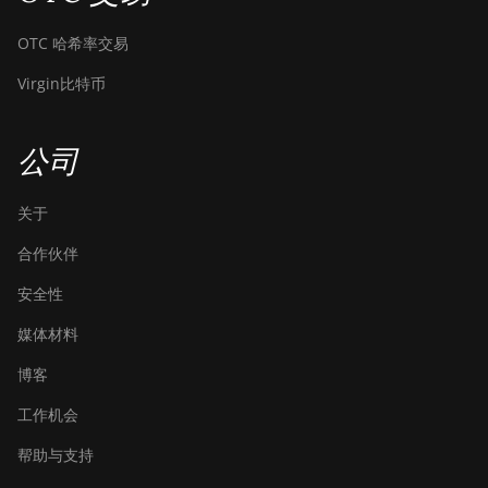
Canaan Avalon A15-194T
OTC 哈希率交易
Canaan Avalon A1566
Virgin比特币
Canaan Avalon A1566I
Canaan Avalon A15XP-206T
公司
Canaan Avalon A16 (282Th)
关于
Canaan Avalon A16XP (300Th)
合作伙伴
Canaan Avalon Made A1346
安全性
Canaan Avalon Made A1366
媒体材料
Canaan Avalon Made A1446
博客
Canaan Avalon Made A1466
工作机会
Canaan Avalon Mini 3
帮助与支持
Canaan Avalon Nano 3