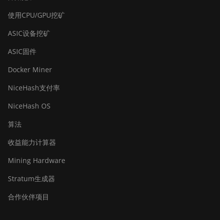
BITMAIN Antminer S19j (90Th)
使用CPU/GPU挖矿
BITMAIN Antminer S19j Pro
ASIC设备挖矿
(96Th)
ASIC固件
BITMAIN Antminer S19j XP
Docker Miner
(151TH)
NiceHash支付率
BITMAIN Antminer S19k Pro
(120Th)
NiceHash OS
BITMAIN Antminer S23 (580Th)
算法
BITMAIN Antminer S23 Hyd.
收益能力计算器
(580Th)
Mining Hardware
BITMAIN Antminer S23 Hyd. 3U
(1.16Ph)
Stratum生成器
BITMAIN Antminer S23 Imm.
合作伙伴项目
(442Th)