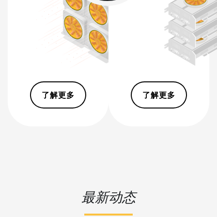
(270Th)
BITMAIN AntMiner S21 XP Hyd
(473Th)
BITMAIN AntMiner S21 XP
Immersion (300Th)
BITMAIN AntMiner S21 XP+
Hyd (500Th)
了解更多
了解更多
BITMAIN AntMiner S21+
(216Th)
BITMAIN AntMiner S21+ Hyd
(319Th)
BITMAIN AntMiner S21e XP
Hyd (430Th)
BITMAIN AntMiner S21e XP
最新动态
Hyd 3U (860Th)