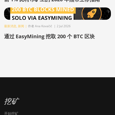
BITMAIN AntMiner Z11e
BITMAIN AntMiner Z11j
BITMAIN AntMiner Z15
最新消息
,
新闻
|
作者 Ana Kovačič
|
2 Jul 2026
BITMAIN AntMiner Z15 Pro
通过 EasyMining 挖取 200 个 BTC 区块
BITMAIN AntMiner Z15e
BITMAIN AntMiner Z15j
BITMAIN Antminer S19 Hyd.
(152Th)
BITMAIN Antminer S19 Hydro
(158Th)
BITMAIN Antminer S19 XP Hyd
(255Th)
挖矿
BITMAIN Antminer S19j
(100TH)
开始挖矿