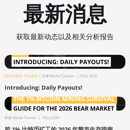
BITMAIN AntMiner S21j XP Hyd
最新消息
(495Th/s)
BITMAIN AntMiner S9
BITMAIN AntMiner S9 SE
获取最新动态以及相关分析报告
BITMAIN AntMiner S9i
BITMAIN AntMiner S9j
BITMAIN AntMiner S9k
BITMAIN AntMiner T15
指南与教程
,
产品更新
|
作者 Marko Tarman
|
23 Jul 2026
BITMAIN AntMiner T17
Introducing: Daily Payouts!
BITMAIN AntMiner T17+
BITMAIN AntMiner T17e
BITMAIN AntMiner T9+
作者 Marko Tarman
|
18 Jul 2026
BITMAIN AntMiner Z11
前 1% 比特币矿工的 2026 年熊市生存指南