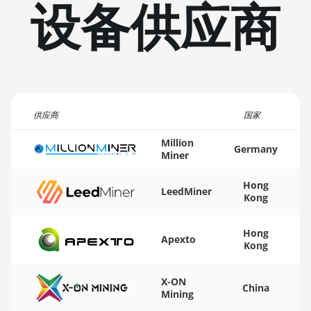
设备供应商
BITMAIN AntMiner L3+
🏳ㅤ TMT - m
BITMAIN AntMiner L7
🇹🇳ㅤ TND - DT
BITMAIN AntMiner L9 (16Gh)
🇹🇷ㅤ TRY - TL
BITMAIN AntMiner L9 (17Gh)
🇹🇹ㅤ TTD - TT$
BITMAIN AntMiner L9 Hyd 2U
供应商
🇹🇼ㅤ TWD - NT$
国家
(27Gh)
🇹🇿ㅤ TZS - TSh
Million
BITMAIN AntMiner S11
Germany
Miner
🇺🇦ㅤ UAH - ₴
BITMAIN AntMiner S15
Hong
LeedMiner
🇺🇬ㅤ UGX - USh
BITMAIN AntMiner S17
Kong
🇺🇾ㅤ UYU - $U
BITMAIN AntMiner S17 (53Th)
Hong
Apexto
🇺🇿ㅤ UZS
Kong
BITMAIN AntMiner S17 Pro
🏳ㅤ VES - Bs.S
BITMAIN AntMiner S17 Pro
X-ON
China
(50Th)
Mining
🇻🇳ㅤ VND - ₫