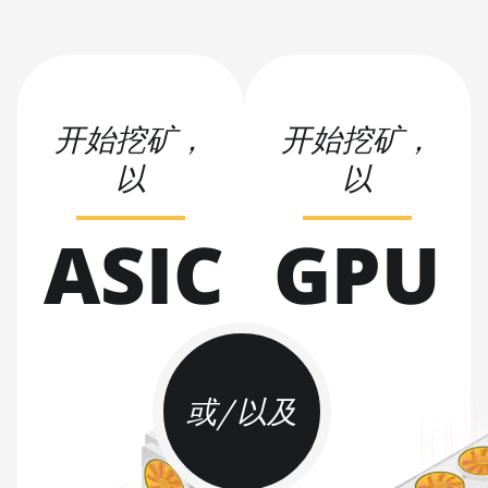
BITMAIN AntMiner S19j Pro
(100Th)
BITMAIN AntMiner S19j Pro
(104Th)
开始挖矿，
开始挖矿，
BITMAIN AntMiner S19j Pro+
(120Th)
以
以
BITMAIN AntMiner S19j Pro++
ASIC
(125Th)
GPU
BITMAIN AntMiner S21 (200Th)
BITMAIN AntMiner S21 Hyd.
(335Th)
BITMAIN AntMiner S21
Immersion (301Th)
或/以及
BITMAIN AntMiner S21 Pro
BITMAIN AntMiner S21 XP