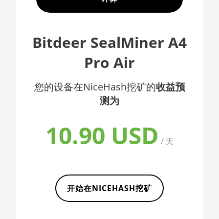
🇦🇫ㅤ AFN - Af
AMD CPU EPYC 7402
🇦🇱ㅤ ALL
AMD CPU EPYC 7402P
Bitdeer SealMiner A4
🇦🇲ㅤ AMD
AMD CPU EPYC 7551
Pro Air
🇧🇶ㅤ ANG - ƒ
AMD CPU EPYC 7601
🇦🇴ㅤ AOA - Kz
您的设备在NiceHash挖矿的
收益预
AMD CPU EPYC 7742
测为
🇦🇷ㅤ ARS - AR$
AMD CPU Ryzen 3 1300X
🇦🇺ㅤ AUD - AU$
AMD CPU Ryzen 5 1400
10.90 USD
🏳ㅤ AWG - ƒ
/ 天
AMD CPU Ryzen 5 1500X
🇦🇿ㅤ AZN - man.
AMD CPU Ryzen 5 1600
🇧🇦ㅤ BAM - KM
AMD CPU Ryzen 5 1600X
开始在NICEHASH挖矿
🏳ㅤ BBD - Bds$
AMD CPU Ryzen 5 2600
🇧🇩ㅤ BDT - Tk
AMD CPU Ryzen 5 2600X