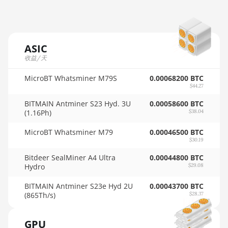
AMD RX 7800 XT
🇲🇺ㅤ MUR - MURs
AMD RX 7900 GRE
🏳ㅤ MVR - Rf
AMD RX 7900 XT 20GB
ASIC
🇲🇼ㅤ MWK - MK
收益/天
AMD RX 7900 XTX 24GB
🇲🇽ㅤ MXN - MX$
MicroBT Whatsminer M79S
0.00068200 BTC
AMD RX 9070
$44.27
🇲🇾ㅤ MYR - RM
AMD RX 9070 GRE
BITMAIN Antminer S23 Hyd. 3U
0.00058600 BTC
🇳🇦ㅤ NAD - N$
(1.16Ph)
$38.04
AMD RX 9070 XT
🇳🇬ㅤ NGN - ₦
MicroBT Whatsminer M79
0.00046500 BTC
AMD RX Vega 56
$30.19
🇳🇮ㅤ NIO - C$
AMD RX Vega 64
Bitdeer SealMiner A4 Ultra
0.00044800 BTC
Hydro
🇳🇴ㅤ NOK - Nkr
$29.08
AMD Radeon Pro VII
🇳🇵ㅤ NPR - NPRs
BITMAIN Antminer S23e Hyd 2U
0.00043700 BTC
AMD Radeon VII
(865Th/s)
$28.37
🇳🇿ㅤ NZD - NZ$
AMD Vega Frontier Edition
GPU
🇴🇲ㅤ OMR