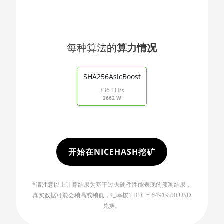
🇯🇴ㅤ JOD - JD
AMD RX 5600
🇯🇵ㅤ JPY - ¥
AMD RX 5600 XT 6GB
🏳ㅤ KGS - сом
AMD RX 570 16GB
每种算法的
算力情况
🇰🇭ㅤ KHR
End of interactive chart.
AMD RX 570 4GB
🇰🇲ㅤ KMF - CF
SHA256AsicBoost
AMD RX 570 8GB
336 TH/s
🏳ㅤ KPW - W
3662 W
AMD RX 5700 8GB
🇰🇷ㅤ KRW - ₩
AMD RX 5700 XT 8GB
🇰🇼ㅤ KWD - KD
AMD RX 580 4GB
🇰🇾ㅤ KYD - $
开始在NICEHASH挖矿
AMD RX 580 8GB
🇰🇿ㅤ KZT
AMD RX 590 8GB
*请注意以上计算结果为基于过去硬件性能表现的预测结果，
🇱🇦ㅤ LAK - ₭
AMD RX 6500 XT 4GB
真实数据可能会稍高或稍低，汇率按1 BTC = 64919.00 USD
🇱🇧ㅤ LBP - LB£
兑换。
AMD RX 6600 8GB
🇱🇰ㅤ LKR - SLRs