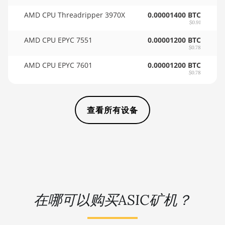
BITMAIN AntMiner KS3 (8.3TH)
🏳ㅤ SCR - SR
AMD CPU Threadripper 3970X
0.00001400 BTC
$0.91
BITMAIN AntMiner KS3 (9.4TH)
🇸🇩ㅤ SDG
AMD CPU EPYC 7551
0.00001200 BTC
BITMAIN AntMiner KS5
🇸🇪ㅤ SEK
$0.78
AMD CPU EPYC 7601
0.00001200 BTC
BITMAIN AntMiner KS5 Pro
🇸🇬ㅤ SGD - S$
$0.78
BITMAIN AntMiner KS7
🏳ㅤ SHP - £
BITMAIN AntMiner L11 (20Gh)
🇸🇱ㅤ SLL - Le
查看所有设备
BITMAIN AntMiner L11 Hyd. 2U
🇸🇴ㅤ SOS - Ssh
(33Gh)
🏳ㅤ SRD - $
BITMAIN AntMiner L11 Hyd. 6U
🇸🇾ㅤ SYP - SY£
(33Gh)
🇸🇿ㅤ SZL - L
BITMAIN AntMiner L11 Pro
(21Gh)
在哪可以购买ASIC矿机？
🇹🇭ㅤ THB - ฿
BITMAIN AntMiner L3 ++
🇹🇭ㅤ TJS - ЅМ