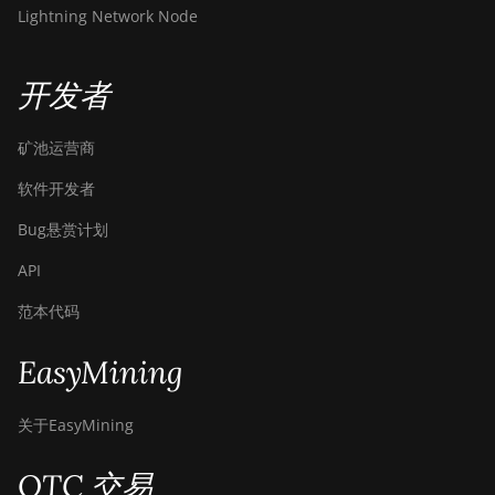
Lightning Network Node
Bitdeer SealMiner A3 Air
Bitdeer SealMiner A3 Hydro
开发者
Bitdeer SealMiner A3 Pro Air
矿池运营商
Bitdeer SealMiner A3 Pro
Hydro
软件开发者
Bitdeer SealMiner A4 Pro Air
Bug悬赏计划
Bitdeer SealMiner A4 Pro
API
Hydro
范本代码
Bitdeer SealMiner A4 Ultra
Hydro
EasyMining
Bitdeer SealMiner DL1 Air
关于EasyMining
Bitdeer SealMiner DL1 Hydro
Bitmain Antminer AL1
OTC 交易