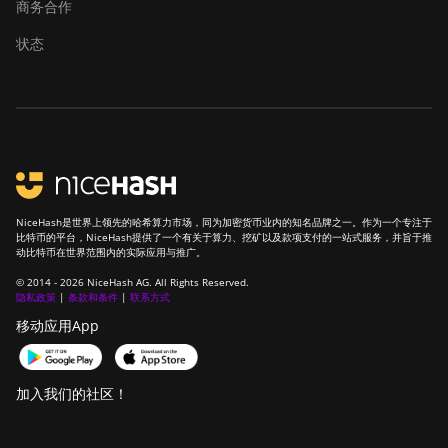
商务合作
Canaan Avalon Nano 3S
状态
Canaan Avalon Q
Canaan Avalon Q
Canaan AvalonMiner 1047
Canaan AvalonMiner 1066
Canaan Creative Avalon 1126
Pro
NiceHash是世界上领先的哈希算力市场，同为加密货币业内的知名品牌之一。作为一个专注于
比特币的平台，NiceHash提供了一个有关于算力、挖矿以及款项支付的一站式服务，并旨于推
Canaan Creative Avalon 1146
动比特币在世界范围内的实际应用与推广。
Pro
© 2014 - 2026 NiceHash AG. All Rights Reserved.
隐私政策
|
条款和条件
|
联系方式
Canaan Creative Avalon 1166
移动应用App
Pro
Canaan Creative Avalon 1246
加入我们的社区！
Canaan Creative Avalon 7
Canaan Creative Avalon 921