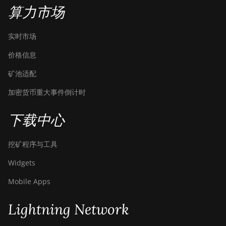
BITMAIN Antminer S23e Hyd
算力市场
2U (865Th/s)
BITMAIN Antminer T19 Hydro
实时市场
(145Th)
价格信息
BITMAIN Antminer T19 Hydro
(158Th)
矿池适配
BITMAIN Antminer T21 (190TH)
加密货币重大事件倒计时
Baikal BK-G28
下载中心
Baikal Giant X10
挖矿程序与工具
Baikal Giant+
Widgets
Bitdeer SealMiner A2
Mobile Apps
Bitdeer SealMiner A2 Hyd
Bitdeer SealMiner A2 Pro Air
Lightning Network
Bitdeer SealMiner A2 Pro Hyd