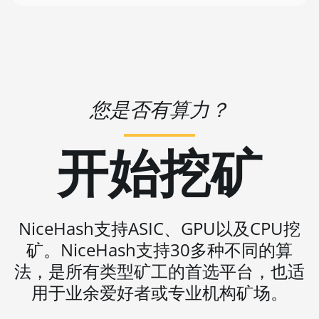
BITMAIN AntMiner S17+
🇻🇺ㅤ VUV - Vt
BITMAIN AntMiner S19
🏳ㅤ WST - WS$
BITMAIN AntMiner S19 Pro
🇨🇫ㅤ XAF - FCFA
BITMAIN AntMiner S19 Pro
🇦🇬ㅤ XCD - $
Hyd. (184Th)
您是否有算力？
🏳ㅤ XDR - SDR
BITMAIN AntMiner S19 Pro+
Hyd (198Th)
🇨🇮ㅤ XOF - CFA
开始挖矿
BITMAIN AntMiner S19 Pro+
🇵🇫ㅤ XPF - Fr
Hyd. (191Th)
🇾🇪ㅤ YER - YR
BITMAIN AntMiner S19 XP
🇿🇦ㅤ ZAR - R
(140Th)
NiceHash支持ASIC、GPU以及CPU挖
矿。NiceHash支持30多种不同的算
🇿🇲ㅤ ZMK - ZK
BITMAIN AntMiner S19 XP Hyd
3U (512Th)
法，是所有类型矿工的首选平台，也适
用于业余爱好者或专业机构矿场。
BITMAIN AntMiner S19 XP+
Hyd (279Th)