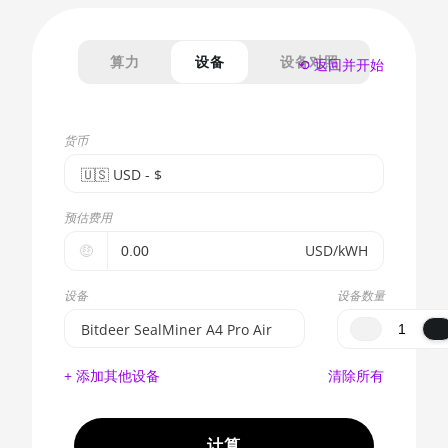
算力
设备
设备对照
⟲ 返回并开始
货币
🇺🇸ㅤ USD - $
🇪🇺ㅤ EUR - €
预估费用
🇺🇸ㅤ USD - $
🤑
USD/kWH
🇨🇳ㅤ CNY - CN¥
设备
设备数量
🇬🇧ㅤ GBP - £
Bitdeer SealMiner A4 Pro Air
🇷🇺ㅤ RUB
BITMAIN AntMiner S17e (64Th)
+ 添加其他设备
清除所有
- - -
AMD CPU EPYC 7302
🇦🇪ㅤ AED
AMD CPU EPYC 7352
计算