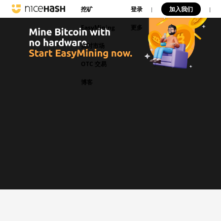
挖矿
登录
加入我们
|
|
EasyMining
更多
实时市场
OTC 交易
博客