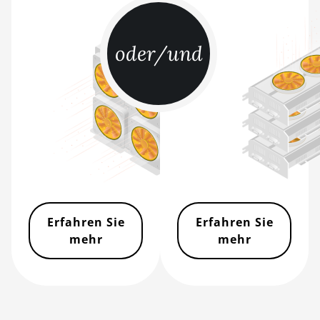
BITMAIN AntMiner S21j XP Hyd
(495Th/s)
oder/und
BITMAIN AntMiner S9
BITMAIN AntMiner S9 SE
BITMAIN AntMiner S9i
BITMAIN AntMiner S9j
BITMAIN AntMiner S9k
BITMAIN AntMiner T15
BITMAIN AntMiner T17
Erfahren Sie
Erfahren Sie
BITMAIN AntMiner T17+
mehr
mehr
BITMAIN AntMiner T17e
BITMAIN AntMiner T9+
BITMAIN AntMiner Z11