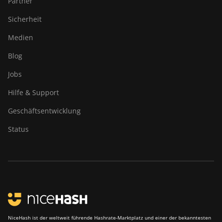
Partner
Canaan Creative Avalon 921
Sicherheit
DesiweMiner K10Pro
Medien
DesiweMiner K10Ultra
Blog
DesiweMiner K9S
Jobs
Ebang Ebit E12
Hilfe & Support
Ebang Ebit E12+
Geschäftsentwicklung
ElphaPex DG 1
Status
ElphaPex DG 1 Lite
ElphaPex DG 1+
ElphaPex DG 1S
ElphaPex DG Home 1
ElphaPex DG Hydro 1
NiceHash ist der weltweit führende Hashrate-Marktplatz und einer der bekanntesten
ElphaPex DG2