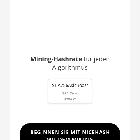
🇯🇴ㅤ JOD - JD
AMD RX 5600
🇯🇵ㅤ JPY - ¥
AMD RX 5600 XT 6GB
🏳ㅤ KGS - сом
AMD RX 570 16GB
🇰🇭ㅤ KHR
AMD RX 570 4GB
🇰🇲ㅤ KMF - CF
AMD RX 570 8GB
Mining-Hashrate
für jeden
🏳ㅤ KPW - W
AMD RX 5700 8GB
Algorithmus
End of interactive chart.
🇰🇷ㅤ KRW - ₩
AMD RX 5700 XT 8GB
🇰🇼ㅤ KWD - KD
SHA256AsicBoost
AMD RX 580 4GB
336 TH/s
🇰🇾ㅤ KYD - $
3662 W
AMD RX 580 8GB
🇰🇿ㅤ KZT
AMD RX 590 8GB
🇱🇦ㅤ LAK - ₭
AMD RX 6500 XT 4GB
🇱🇧ㅤ LBP - LB£
BEGINNEN SIE MIT NICEHASH
AMD RX 6600 8GB
MIT DEM MINING