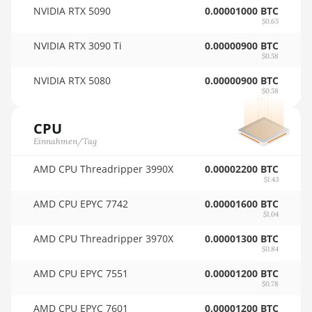
NVIDIA RTX 5090
0.00001000 BTC
BITMAIN AntMiner KS3 (8.3TH)
🏳ㅤ SCR - SR
$0.65
NVIDIA RTX 3090 Ti
0.00000900 BTC
BITMAIN AntMiner KS3 (9.4TH)
🇸🇩ㅤ SDG
$0.58
BITMAIN AntMiner KS5
🇸🇪ㅤ SEK
NVIDIA RTX 5080
0.00000900 BTC
$0.58
BITMAIN AntMiner KS5 Pro
🇸🇬ㅤ SGD - S$
BITMAIN AntMiner KS7
CPU
🏳ㅤ SHP - £
Einnahmen/Tag
BITMAIN AntMiner L11 (20Gh)
🇸🇱ㅤ SLL - Le
AMD CPU Threadripper 3990X
0.00002200 BTC
BITMAIN AntMiner L11 Hyd. 2U
🇸🇴ㅤ SOS - Ssh
$1.43
(33Gh)
AMD CPU EPYC 7742
🏳ㅤ SRD - $
0.00001600 BTC
BITMAIN AntMiner L11 Hyd. 6U
$1.04
🇸🇾ㅤ SYP - SY£
(33Gh)
AMD CPU Threadripper 3970X
0.00001300 BTC
$0.84
🇸🇿ㅤ SZL - L
BITMAIN AntMiner L11 Pro
(21Gh)
AMD CPU EPYC 7551
0.00001200 BTC
🇹🇭ㅤ THB - ฿
$0.78
BITMAIN AntMiner L3 ++
🇹🇭ㅤ TJS - ЅМ
AMD CPU EPYC 7601
0.00001200 BTC