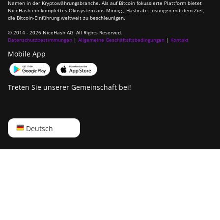
Namen in der Kryptowährungsbranche. Als auf Bitcoin fokussierte Plattform bietet
NiceHash ein komplettes Ökosystem aus Mining-, Hashrate-Lösungen mit dem Ziel,
ElphaPex DG2+
die Bitcoin-Einführung weltweit zu beschleunigen.
© 2014 - 2026 NiceHash AG. All Rights Reserved.
FusionSilicon X2
Datenschutzbestimmungen
|
Allgemeine Geschäftsftsbedingungen
|
Kontakt
FusionSilicon X7
Mobile App
Goldshell AL-BOX
Treten Sie unserer Gemeinschaft bei!
Goldshell AL-BOX II
Goldshell AL-BOX II Plus
Goldshell CK Lite
English
Deutsch
Goldshell CK-BOX
Русский
Goldshell CK-BOX II
中文
Goldshell CK5
Deutsch
Goldshell CK6
Português
Goldshell CK6-SE
Español