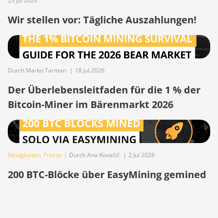
23 Jul 2026
(100TH)
Wir stellen vor: Tägliche Auszahlungen!
BITMAIN Antminer S19j (90Th)
BITMAIN Antminer S19j Pro
(96Th)
BITMAIN Antminer S19j XP
Durch Marko Tarman
|
18 Jul 2026
(151TH)
Der Überlebensleitfaden für die 1 % der
BITMAIN Antminer S19k Pro
Bitcoin-Miner im Bärenmarkt 2026
(120Th)
BITMAIN Antminer S23 (580Th)
BITMAIN Antminer S23 Hyd.
(580Th)
Neuigkeiten
,
Presse
|
Durch Ana Kovačič
|
2 Jul 2026
BITMAIN Antminer S23 Hyd. 3U
200 BTC-Blöcke über EasyMining gemined
(1.16Ph)
BITMAIN Antminer S23 Imm.
(442Th)