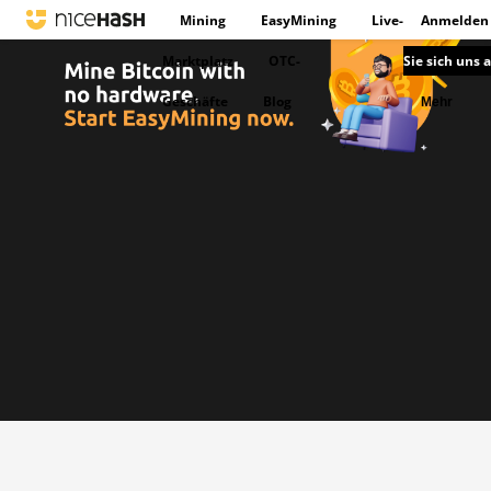
Mining
EasyMining
Live-
Anmelden
Marktplatz
OTC-
Sie sich uns 
Geschäfte
Blog
Mehr