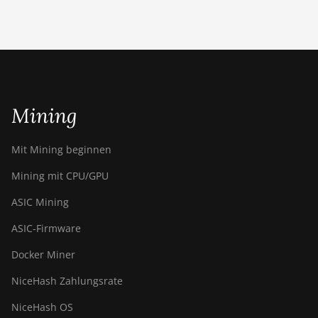
BITMAIN Antminer S23e Hyd
2U (865Th/s)
BITMAIN Antminer T19 Hydro
(145Th)
BITMAIN Antminer T19 Hydro
(158Th)
Mining
BITMAIN Antminer T21 (190TH)
Mit Mining beginnen
Baikal BK-G28
Mining mit CPU/GPU
Baikal Giant X10
ASIC Mining
Baikal Giant+
ASIC-Firmware
Bitdeer SealMiner A2
Docker Miner
Bitdeer SealMiner A2 Hyd
NiceHash Zahlungsrate
Bitdeer SealMiner A2 Pro Air
NiceHash OS
Bitdeer SealMiner A2 Pro Hyd