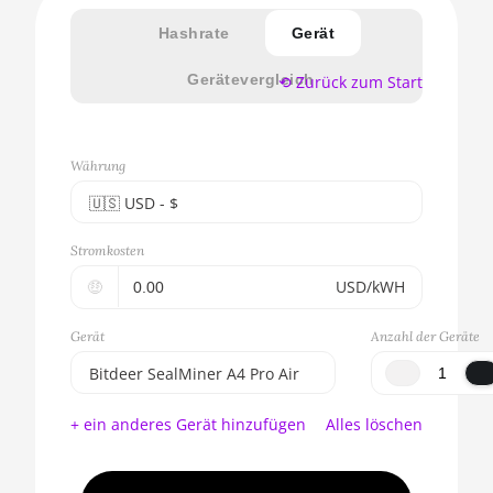
Hashrate
Gerät
Gerätevergleich
⟲ Zurück zum Start
Währung
🇺🇸ㅤ USD - $
🇪🇺ㅤ EUR - €
Stromkosten
🇺🇸ㅤ USD - $
🤑
USD/kWH
🇨🇳ㅤ CNY - CN¥
Gerät
Anzahl der Geräte
🇬🇧ㅤ GBP - £
Bitdeer SealMiner A4 Pro Air
🇷🇺ㅤ RUB
BITMAIN AntMiner S17e (64Th)
+ ein anderes Gerät hinzufügen
Alles löschen
- - -
AMD CPU EPYC 7302
🇦🇪ㅤ AED