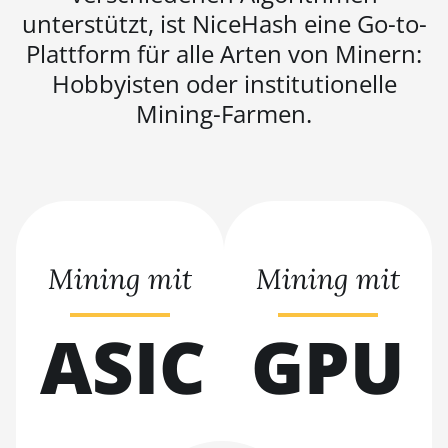
BITMAIN AntMiner S21 XP
unterstützt, ist NiceHash eine Go-to-
(270Th)
Plattform für alle Arten von Minern:
BITMAIN AntMiner S21 XP Hyd
Hobbyisten oder institutionelle
(473Th)
Mining-Farmen.
BITMAIN AntMiner S21 XP
Immersion (300Th)
BITMAIN AntMiner S21 XP+
Hyd (500Th)
BITMAIN AntMiner S21+
(216Th)
Mining mit
Mining mit
BITMAIN AntMiner S21+ Hyd
(319Th)
ASIC
GPU
BITMAIN AntMiner S21e XP
Hyd (430Th)
BITMAIN AntMiner S21e XP
Hyd 3U (860Th)