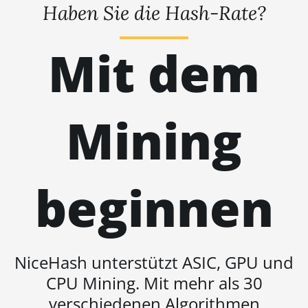
Haben Sie die Hash-Rate?
BITMAIN AntMiner S19j Pro
(100Th)
Mit dem
BITMAIN AntMiner S19j Pro
(104Th)
BITMAIN AntMiner S19j Pro+
(120Th)
Mining
BITMAIN AntMiner S19j Pro++
(125Th)
BITMAIN AntMiner S21 (200Th)
beginnen
BITMAIN AntMiner S21 Hyd.
(335Th)
BITMAIN AntMiner S21
NiceHash unterstützt ASIC, GPU und
Immersion (301Th)
CPU Mining. Mit mehr als 30
BITMAIN AntMiner S21 Pro
verschiedenen Algorithmen