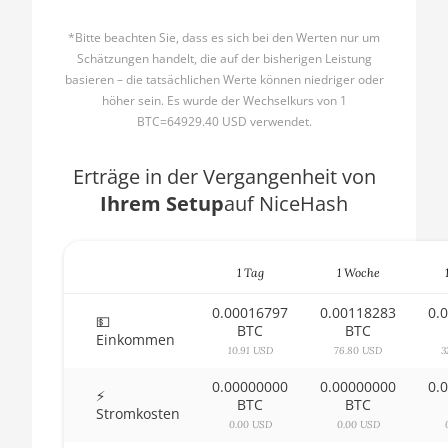
🇧🇬ㅤ BGN
AMD CPU Ryzen 5 3500X
*Bitte beachten Sie, dass es sich bei den Werten nur um
Schätzungen handelt, die auf der bisherigen Leistung
🇧🇭ㅤ BHD - BD
AMD CPU Ryzen 5 3600
basieren – die tatsächlichen Werte können niedriger oder
höher sein. Es wurde der Wechselkurs von 1
🇧🇮ㅤ BIF - FBu
AMD CPU Ryzen 5 3600X
BTC=64929.40 USD verwendet.
🇧🇲ㅤ BMD - $
AMD CPU Ryzen 5 3600XT
Erträge in der Vergangenheit von
🇧🇳ㅤ BND - BN$
AMD CPU Ryzen 5 5600X
Ihrem Setup
auf NiceHash
🇧🇴ㅤ BOB - Bs
AMD CPU Ryzen 5 7600X
🇧🇷ㅤ BRL - R$
AMD CPU Ryzen 7 1700
1 Tag
1 Woche
🏳ㅤ BSD - B$
AMD CPU Ryzen 7 1700X
0.00016797
0.00118283
0.
💵
🇧🇹ㅤ BTN - Nu.
BTC
BTC
AMD CPU Ryzen 7 1800X
Einkommen
10.91 USD
76.80 USD
3
🇧🇼ㅤ BWP
AMD CPU Ryzen 7 2700
0.00000000
0.00000000
0.
⚡
🇧🇾ㅤ BYN
BTC
BTC
AMD CPU Ryzen 7 2700X
Stromkosten
0.00 USD
0.00 USD
🇧🇿ㅤ BZD - BZ$
AMD CPU Ryzen 7 3700X