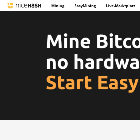
Mining
EasyMining
Live-Marktplatz