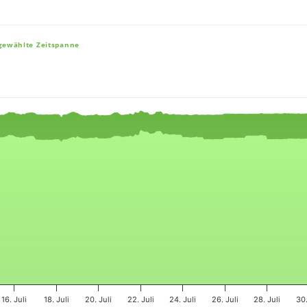
sgewählte Zeitspanne
e, and navigator-x-axis.
es, values, and navigator-y-axis.
16. Juli
18. Juli
20. Juli
22. Juli
24. Juli
26. Juli
28. Juli
30.