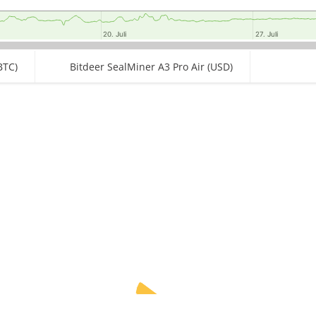
20. Juli
20. Juli
27. Juli
27. Juli
BTC)
Bitdeer SealMiner A3 Pro Air (USD)