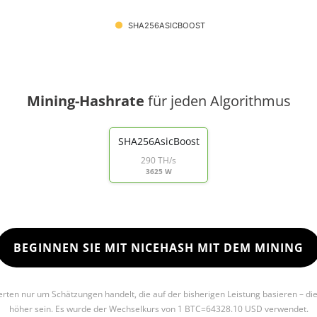
SHA256ASICBOOST
Mining-Hashrate
für jeden Algorithmus
SHA256AsicBoost
290 TH/s
3625 W
BEGINNEN SIE MIT NICEHASH MIT DEM MINING
Werten nur um Schätzungen handelt, die auf der bisherigen Leistung basieren – di
höher sein. Es wurde der Wechselkurs von 1 BTC=64328.10 USD verwendet.