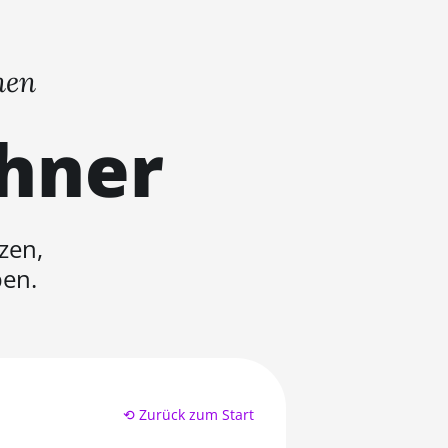
nen
chner
zen,
ben.
⟲ Zurück zum Start