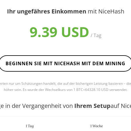
Ihr ungefähres Einkommen
mit NiceHash
9.39 USD
/ Tag
BEGINNEN SIE MIT NICEHASH MIT DEM MINING
Werten nur um Schätzungen handelt, die auf der bisherigen Leistung basieren – di
höher sein. Es wurde der Wechselkurs von 1 BTC=64328.10 USD verwendet.
ge in der Vergangenheit von
Ihrem Setup
auf Ni
1 Tag
1 Woche