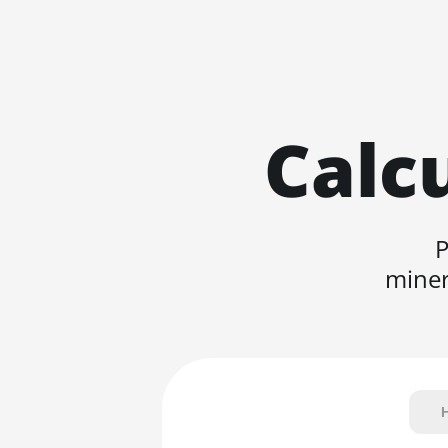
Calc
P
miner