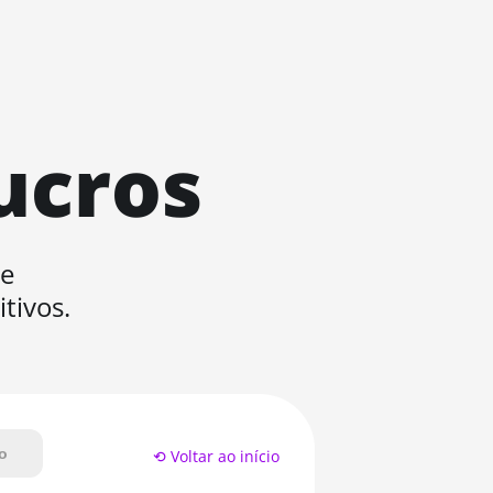
ucros
de
tivos.
o
⟲ Voltar ao início