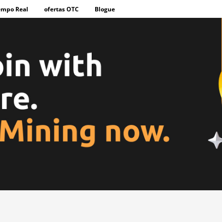
empo Real
ofertas OTC
Blogue