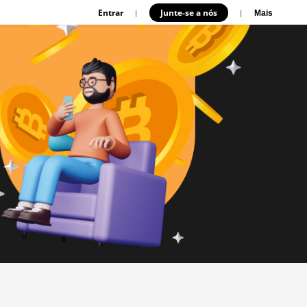
Entrar
Junte-se a nós
|
|
Mais