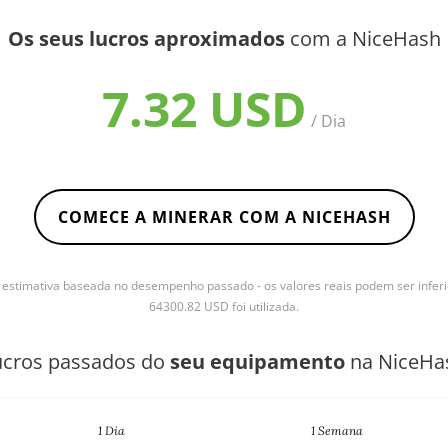
Os seus lucros aproximados
com a NiceHash
7.32 USD
/ Dia
COMECE A MINERAR COM A NICEHASH
stimativa baseada no desempenho passado - os valores reais podem ser inferi
64300.82 USD foi utilizada.
ucros passados do
seu equipamento
na NiceHa
1 Dia
1 Semana