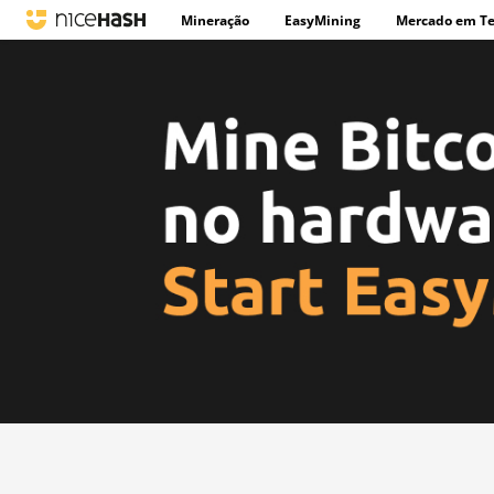
Mineração
EasyMining
Mercado em T