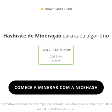
SHA256ASICBOOST
Hashrate de Mineração
para cada algoritmo
SHA256AsicBoost
226 TH/s
3730 W
COMECE A MINERAR COM A NICEHASH
stimativa baseada no desempenho passado - os valores reais podem ser inferi
64300.82 USD foi utilizada.