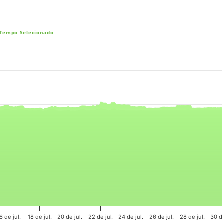
 Tempo Selecionado
e, and navigator-x-axis.
es, values, and navigator-y-axis.
6 de jul.
18 de jul.
20 de jul.
22 de jul.
24 de jul.
26 de jul.
28 de jul.
30 d