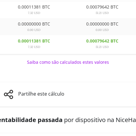
0.00011381 BTC
0.00079642 BTC
7.32 USD
51.21 USD
0.00000000 BTC
0.00000000 BTC
0.00 USD
0.00 USD
0.00011381 BTC
0.00079642 BTC
7.32 USD
51.21 USD
Saiba como são calculados estes valores
Partilhe este cálculo
entabilidade passada
por dispositivo na NiceH