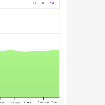
1D
1S
1M
e jul.
1 de ago.
3 de ago.
5 de ago.
7 de…