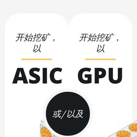
Hyd (198Th)
BITMAIN AntMiner S19 Pro+
Hyd. (191Th)
开始挖矿，
开始挖矿，
BITMAIN AntMiner S19 XP
(140Th)
以
以
BITMAIN AntMiner S19 XP
Hyd 3U (512Th)
ASIC
GPU
BITMAIN AntMiner S19 XP+
Hyd (279Th)
BITMAIN AntMiner S19j Pro
(100Th)
BITMAIN AntMiner S19j Pro
或/以及
(104Th)
BITMAIN AntMiner S19j Pro+
(120Th)