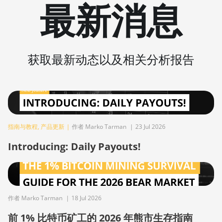
最新消息
BITMAIN AntMiner S21 XP+
Hyd (500Th)
BITMAIN AntMiner S21+
(216Th)
获取最新动态以及相关分析报告
BITMAIN AntMiner S21+ Hyd
(319Th)
BITMAIN AntMiner S21e XP
Hyd (430Th)
BITMAIN AntMiner S21e XP
指南与教程
,
产品更新
|
作者 Marko Tarman
|
23 Jul 2026
Hyd 3U (860Th)
Introducing: Daily Payouts!
BITMAIN AntMiner S21j XP
Hyd (495Th/s)
BITMAIN AntMiner S9
BITMAIN AntMiner S9 SE
作者 Marko Tarman
|
18 Jul 2026
BITMAIN AntMiner S9i
前 1% 比特币矿工的 2026 年熊市生存指南