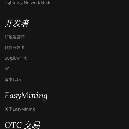
BITMAIN Antminer T19
Lightning Network Node
Hydro (158Th)
BITMAIN Antminer T21
开发者
(190TH)
Baikal BK-G28
矿池运营商
Baikal Giant X10
软件开发者
Baikal Giant+
Bug悬赏计划
Bitdeer SealMiner A2
API
Bitdeer SealMiner A2 Hyd
范本代码
Bitdeer SealMiner A2 Pro Air
EasyMining
Bitdeer SealMiner A2 Pro
Hyd
关于EasyMining
Bitdeer SealMiner A3 Air
OTC 交易
Bitdeer SealMiner A3 Hydro