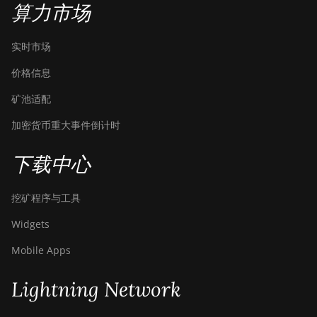
算力市场
(151TH)
BITMAIN Antminer S19k Pro
实时市场
(120Th)
价格信息
BITMAIN Antminer S23
(580Th)
矿池适配
BITMAIN Antminer S23 Hyd.
加密货币重大事件倒计时
(580Th)
下载中心
BITMAIN Antminer S23 Hyd.
3U (1.16Ph)
挖矿程序与工具
BITMAIN Antminer S23 Imm.
(442Th)
Widgets
BITMAIN Antminer S23e Hyd
Mobile Apps
2U (865Th/s)
BITMAIN Antminer T19
Lightning Network
Hydro (145Th)