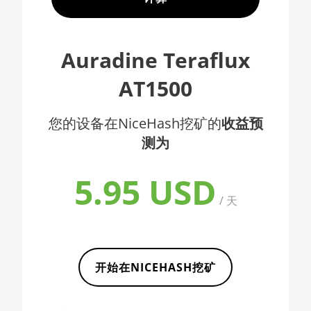
AMD CPU EPYC 7352
🇦🇫ㅤ AFN - Af
AMD CPU EPYC 7402
🇦🇱ㅤ ALL
Auradine Teraflux
AMD CPU EPYC 7402P
🇦🇲ㅤ AMD
AT1500
AMD CPU EPYC 7551
🇧🇶ㅤ ANG - ƒ
AMD CPU EPYC 7601
🇦🇴ㅤ AOA - Kz
您的设备在NiceHash挖矿的
收益预
AMD CPU EPYC 7742
测为
🇦🇷ㅤ ARS - AR$
AMD CPU Ryzen 3 1300X
🇦🇺ㅤ AUD - AU$
5.95 USD
AMD CPU Ryzen 5 1400
🏳ㅤ AWG - ƒ
/ 天
AMD CPU Ryzen 5 1500X
🇦🇿ㅤ AZN - man.
AMD CPU Ryzen 5 1600
🇧🇦ㅤ BAM - KM
AMD CPU Ryzen 5 1600X
开始在NICEHASH挖矿
🏳ㅤ BBD - Bds$
AMD CPU Ryzen 5 2600
🇧🇩ㅤ BDT - Tk