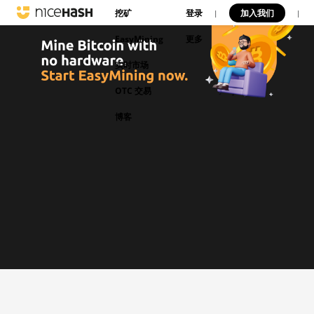
挖矿
登录
加入我们
|
|
EasyMining
更多
实时市场
OTC 交易
博客