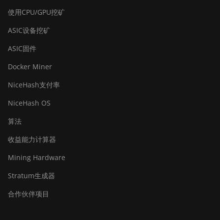
BITMAIN AntMiner Z15e
使用CPU/GPU挖矿
BITMAIN AntMiner Z15j
ASIC设备挖矿
BITMAIN Antminer S19 Hyd.
ASIC固件
(152Th)
Docker Miner
BITMAIN Antminer S19
Hydro (158Th)
NiceHash支付率
BITMAIN Antminer S19 XP
NiceHash OS
Hyd (255Th)
算法
BITMAIN Antminer S19j
收益能力计算器
(100TH)
Mining Hardware
BITMAIN Antminer S19j
(90Th)
Stratum生成器
BITMAIN Antminer S19j Pro
合作伙伴项目
(96Th)
BITMAIN Antminer S19j XP