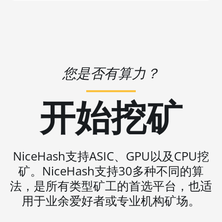
BITMAIN AntMiner S11
🇻🇺ㅤ VUV - Vt
BITMAIN AntMiner S15
🏳ㅤ WST - WS$
BITMAIN AntMiner S17
🇨🇫ㅤ XAF - FCFA
BITMAIN AntMiner S17
🇦🇬ㅤ XCD - $
您是否有算力？
(53Th)
🏳ㅤ XDR - SDR
BITMAIN AntMiner S17 Pro
开始挖矿
🇨🇮ㅤ XOF - CFA
BITMAIN AntMiner S17 Pro
🇵🇫ㅤ XPF - Fr
(50Th)
🇾🇪ㅤ YER - YR
BITMAIN AntMiner S17+
NiceHash支持ASIC、GPU以及CPU挖
🇿🇦ㅤ ZAR - R
BITMAIN AntMiner S19
矿。NiceHash支持30多种不同的算
🇿🇲ㅤ ZMK - ZK
BITMAIN AntMiner S19 Pro
法，是所有类型矿工的首选平台，也适
BITMAIN AntMiner S19 Pro
用于业余爱好者或专业机构矿场。
Hyd. (184Th)
BITMAIN AntMiner S19 Pro+