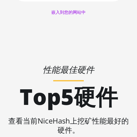
AMD RX 580 4GB
🇱🇷ㅤ LRD - $
嵌入到您的网站中
AMD RX 580 8GB
🏳ㅤ LSL - M
AMD RX 590 8GB
🇱🇹ㅤ LTL - Lt
AMD RX 6500 XT 4GB
🇱🇻ㅤ LVL - Ls
AMD RX 6600 8GB
🇱🇾ㅤ LYD - LD
AMD RX 6600 XT 8GB
性能最佳硬件
🇲🇦ㅤ MAD
AMD RX 6650 XT
🇲🇩ㅤ MDL
AMD RX 6700 10GB
Top5硬件
🇲🇬ㅤ MGA
AMD RX 6700 XT 12GB
🇲🇰ㅤ MKD
AMD RX 6750 XT 12GB
🇲🇲ㅤ MMK
AMD RX 6800 16GB
查看当前NiceHash上挖矿性能最好的
🏳ㅤ MNT - ₮
硬件。
AMD RX 6800 XT 16GB
🇲🇴ㅤ MOP - MOP$