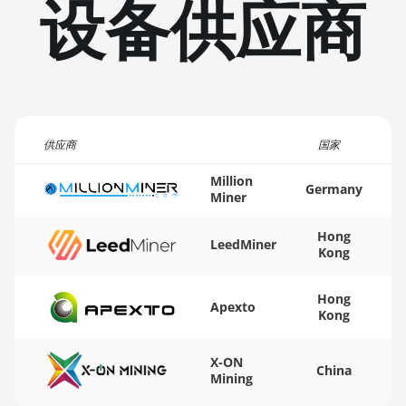
设备供应商
(20Gh)
🏳ㅤ TMT - m
BITMAIN AntMiner L11 Hyd.
🇹🇳ㅤ TND - DT
2U (33Gh)
🇹🇷ㅤ TRY - TL
BITMAIN AntMiner L11 Hyd.
6U (33Gh)
🇹🇹ㅤ TTD - TT$
供应商
BITMAIN AntMiner L11 Pro
国家
🇹🇼ㅤ TWD - NT$
(21Gh)
Million
🇹🇿ㅤ TZS - TSh
Germany
Miner
BITMAIN AntMiner L3 ++
🇺🇦ㅤ UAH - ₴
BITMAIN AntMiner L3+
Hong
LeedMiner
🇺🇬ㅤ UGX - USh
Kong
BITMAIN AntMiner L7
🇺🇾ㅤ UYU - $U
Hong
BITMAIN AntMiner L9 (16Gh)
Apexto
Kong
🇺🇿ㅤ UZS
BITMAIN AntMiner L9 (17Gh)
🏳ㅤ VES - Bs.S
X-ON
BITMAIN AntMiner L9 Hyd
China
Mining
2U (27Gh)
🇻🇳ㅤ VND - ₫