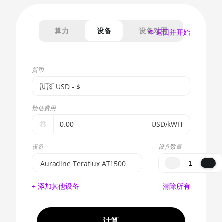
算力
设备
设备对照
⟲ 返回并开始
货币
🇺🇸ㅤ USD - $
🇪🇺ㅤ EUR - €
预估费用
🇺🇸ㅤ USD - $
🤑
USD/kWH
🇨🇳ㅤ CNY - CN¥
设备
设备数量
🇬🇧ㅤ GBP - £
Auradine Teraflux AT1500
🇷🇺ㅤ RUB
BITMAIN AntMiner S17e
+ 添加其他设备
清除所有
(64Th)
- - -
AMD CPU EPYC 7302
🇦🇪ㅤ AED
计算