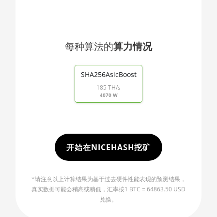
🇯🇴ㅤ JOD - JD
AMD RX 470 8GB
🇯🇵ㅤ JPY - ¥
AMD RX 480 8GB
🏳ㅤ KGS - сом
每种算法的
算力情况
AMD RX 550 4GB
🇰🇭ㅤ KHR
End of interactive chart.
AMD RX 5500 XT 4GB
🇰🇲ㅤ KMF - CF
SHA256AsicBoost
AMD RX 5500 XT 8GB
185 TH/s
🏳ㅤ KPW - W
4070 W
AMD RX 5600
🇰🇷ㅤ KRW - ₩
AMD RX 5600 XT 6GB
🇰🇼ㅤ KWD - KD
AMD RX 570 16GB
🇰🇾ㅤ KYD - $
开始在NICEHASH挖矿
AMD RX 570 4GB
🇰🇿ㅤ KZT
AMD RX 570 8GB
*请注意以上计算结果为基于过去硬件性能表现的预测结果，
🇱🇦ㅤ LAK - ₭
AMD RX 5700 8GB
真实数据可能会稍高或稍低，汇率按1 BTC = 64863.50 USD
🇱🇧ㅤ LBP - LB£
兑换。
AMD RX 5700 XT 8GB
🇱🇰ㅤ LKR - SLRs