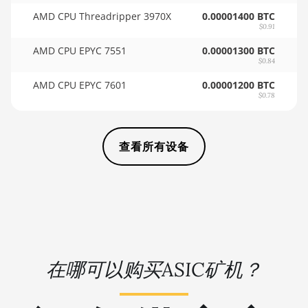
AMD CPU Threadripper 3970X
🏳ㅤ SCR - SR
BITMAIN AntMiner D3
0.00001400 BTC
$0.91
🇸🇩ㅤ SDG
BITMAIN AntMiner D5
AMD CPU EPYC 7551
0.00001300 BTC
$0.84
🇸🇪ㅤ SEK
BITMAIN AntMiner K5
AMD CPU EPYC 7601
0.00001200 BTC
🇸🇬ㅤ SGD - S$
BITMAIN AntMiner K7
$0.78
🏳ㅤ SHP - £
BITMAIN AntMiner KA3
🇸🇱ㅤ SLL - Le
BITMAIN AntMiner KS3
查看所有设备
(8.3TH)
🇸🇴ㅤ SOS - Ssh
BITMAIN AntMiner KS3
🏳ㅤ SRD - $
(9.4TH)
🇸🇾ㅤ SYP - SY£
BITMAIN AntMiner KS5
🇸🇿ㅤ SZL - L
BITMAIN AntMiner KS5 Pro
在哪可以购买ASIC矿机？
🇹🇭ㅤ THB - ฿
BITMAIN AntMiner KS7
🇹🇭ㅤ TJS - ЅМ
BITMAIN AntMiner L11