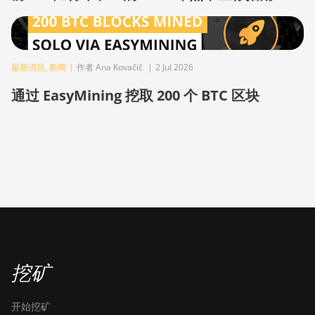
BITMAIN AntMiner S9j
BITMAIN AntMiner S9k
BITMAIN AntMiner T15
最新消息
,
新闻
|
作者 Ana Kovačič
|
2 Jul 2026
通过 EasyMining 挖取 200 个 BTC 区块
BITMAIN AntMiner T17
BITMAIN AntMiner T17+
BITMAIN AntMiner T17e
BITMAIN AntMiner T9+
BITMAIN AntMiner Z11
BITMAIN AntMiner Z11e
BITMAIN AntMiner Z11j
挖矿
BITMAIN AntMiner Z15
BITMAIN AntMiner Z15 Pro
开始挖矿