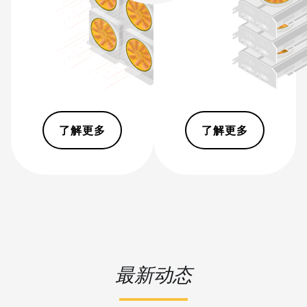
BITMAIN AntMiner S19j
Pro++ (125Th)
BITMAIN AntMiner S21
(200Th)
BITMAIN AntMiner S21 Hyd.
(335Th)
了解更多
了解更多
BITMAIN AntMiner S21
Immersion (301Th)
BITMAIN AntMiner S21 Pro
BITMAIN AntMiner S21 XP
(270Th)
BITMAIN AntMiner S21 XP
Hyd (473Th)
最新动态
BITMAIN AntMiner S21 XP
Immersion (300Th)