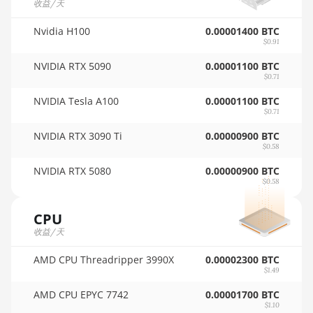
收益/天
AMD RX Vega 56
🇵🇦ㅤ PAB - B/.
AMD RX Vega 64
Nvidia H100
0.00001400 BTC
$0.91
🇵🇪ㅤ PEN - S/.
AMD Radeon Pro VII
NVIDIA RTX 5090
0.00001100 BTC
🏳ㅤ PGK - K
$0.71
AMD Radeon VII
🇵🇭ㅤ PHP - ₱
NVIDIA Tesla A100
0.00001100 BTC
AMD Vega Frontier Edition
$0.71
🇵🇰ㅤ PKR - PKRs
Auradine Teraflux AH3880
NVIDIA RTX 3090 Ti
0.00000900 BTC
🇵🇱ㅤ PLN - zł
$0.58
Auradine Teraflux AI2500
NVIDIA RTX 5080
0.00000900 BTC
🇵🇾ㅤ PYG - ₲
$0.58
Auradine Teraflux AI3680
🇶🇦ㅤ QAR - QR
Auradine Teraflux AT1500
CPU
🇷🇴ㅤ RON
收益/天
Auradine Teraflux AT2880
🇷🇸ㅤ RSD - din.
AMD CPU Threadripper 3990X
0.00002300 BTC
BITFURY B8
$1.49
🇸🇦ㅤ SAR - SR
BITMAIN AntMiner AL1
AMD CPU EPYC 7742
0.00001700 BTC
🇸🇧ㅤ SBD - $
(16.6Th)
$1.10