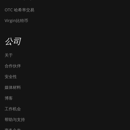
Bitdeer SealMiner A3 Pro Air
OTC 哈希率交易
Bitdeer SealMiner A3 Pro
Virgin比特币
Hydro
Bitdeer SealMiner A4 Pro Air
公司
Bitdeer SealMiner A4 Pro
Hydro
关于
Bitdeer SealMiner A4 Ultra
合作伙伴
Hydro
安全性
Bitdeer SealMiner DL1 Air
媒体材料
Bitdeer SealMiner DL1
Hydro
博客
Bitmain Antminer AL1
工作机会
Canaan Avalon A15-194T
帮助与支持
Canaan Avalon A1566