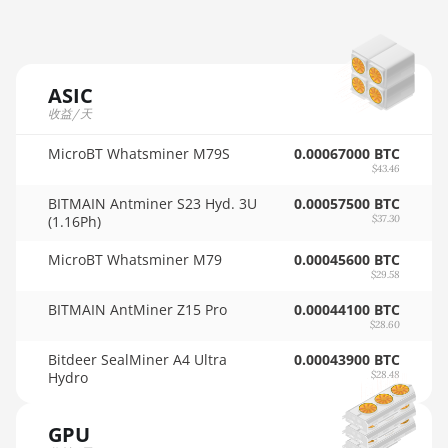
AMD RX 6900 XT 16GB
🇲🇺ㅤ MUR - MURs
AMD RX 6950 XT
🏳ㅤ MVR - Rf
AMD RX 7600
ASIC
🇲🇼ㅤ MWK - MK
收益/天
AMD RX 7600 XT
🇲🇽ㅤ MXN - MX$
MicroBT Whatsminer M79S
0.00067000 BTC
AMD RX 7700 XT
$43.46
🇲🇾ㅤ MYR - RM
AMD RX 7800 XT
BITMAIN Antminer S23 Hyd. 3U
0.00057500 BTC
🇳🇦ㅤ NAD - N$
(1.16Ph)
$37.30
AMD RX 7900 GRE
🇳🇬ㅤ NGN - ₦
MicroBT Whatsminer M79
0.00045600 BTC
AMD RX 7900 XT 20GB
$29.58
🇳🇮ㅤ NIO - C$
AMD RX 7900 XTX 24GB
BITMAIN AntMiner Z15 Pro
0.00044100 BTC
🇳🇴ㅤ NOK - Nkr
$28.60
AMD RX 9070
Bitdeer SealMiner A4 Ultra
0.00043900 BTC
🇳🇵ㅤ NPR - NPRs
Hydro
$28.48
AMD RX 9070 GRE
🇳🇿ㅤ NZD - NZ$
AMD RX 9070 XT
GPU
🇴🇲ㅤ OMR