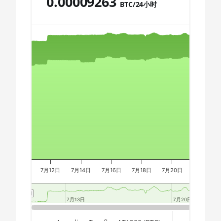
0.00009263
AMD CPU Ryzen 9 7900X
BTC/24小时
🇩🇿ㅤ DZD - DA
AMD CPU Ryzen 9 7950X
Chart
🇪🇬ㅤ EGP
AMD CPU Threadripper
🇪🇷ㅤ ERN - Nfk
1900X
🇪🇹ㅤ ETB - Br
Combination chart with 3 data series.
AMD CPU Threadripper
The chart has 2 X axes displaying Time, and navigator-x-a
1920X
🏳ㅤ FJD - FJ$
The chart has 3 Y axes displaying values, values, and navi
AMD CPU Threadripper
🇫🇰ㅤ FKP - £
1950X
🇬🇪ㅤ GEL
AMD CPU Threadripper
🇬🇭ㅤ GHS - GH₵
2920X
🇬🇮ㅤ GIP - £
AMD CPU Threadripper
2950X
🏳ㅤ GMD - D
7月12日
7月14日
7月16日
7月18日
7月20日
7月22日
AMD CPU Threadripper
🇬🇳ㅤ GNF - FG
2970WX
7月13日
7月13日
7月20日
7月20日
🇬🇹ㅤ GTQ
AMD CPU Threadripper
2990WX
End of interactive chart.