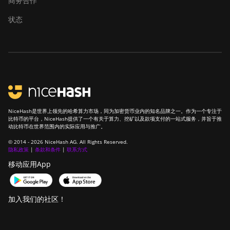
商务合作
Canaan Avalon A1566I
状态
Canaan Avalon A15XP-206T
Canaan Avalon A16 (282Th)
Canaan Avalon A16XP
(300Th)
Canaan Avalon Made A1346
NiceHash是世界上领先的哈希算力市场，同为加密货币业内的知名品牌之一。作为一个专注于
比特币的平台，NiceHash提供了一个有关于算力、挖矿以及款项支付的一站式服务，并旨于推
Canaan Avalon Made A1366
动比特币在世界范围内的实际应用与推广。
© 2014 - 2026 NiceHash AG. All Rights Reserved.
Canaan Avalon Made A1446
隐私政策
|
条款和条件
|
联系方式
Canaan Avalon Made A1466
移动应用App
Canaan Avalon Mini 3
加入我们的社区！
Canaan Avalon Nano 3
Canaan Avalon Nano 3S