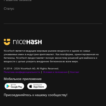
Canaan Creative Avalon
Статус
1246
Canaan Creative Avalon 7
Canaan Creative Avalon 921
DesiweMiner K10Pro
DesiweMiner K10Ultra
NiceHash является ведущим мировым рынком мощности и одним из самых
узнаваемых имен в индустрии криптовалют. Как платформа, ориентированная на
DesiweMiner K9S
биткоины, NiceHash предоставляет полную экосистему решений для майнинга и
мощности с целью ускорить внедрение биткоинов во всем мире.
Ebang Ebit E12
© 2014 - 2026 NiceHash AG. All Rights Reserved.
Политика конфиденциальности
|
Условия и положения
|
Контакт
Ebang Ebit E12+
Мобильное приложение
ElphaPex DG 1
ElphaPex DG 1 Lite
Присоединяйтесь к нашему сообществу!
ElphaPex DG 1+