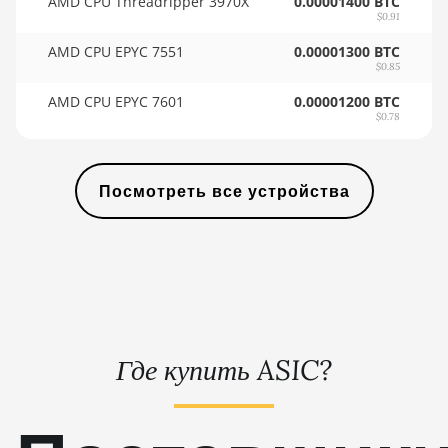
AMD CPU Threadripper 3970X
0.00001400 BTC
🇸🇾ㅤ SYP - SY£
BITMAIN AntMiner KS5
$0.91
🇸🇿ㅤ SZL - L
AMD CPU EPYC 7551
BITMAIN AntMiner KS5 Pro
0.00001300 BTC
$0.85
🇹🇭ㅤ THB - ฿
BITMAIN AntMiner KS7
AMD CPU EPYC 7601
0.00001200 BTC
$0.78
🇹🇭ㅤ TJS - ЅМ
BITMAIN AntMiner L11
(20Gh)
🏳ㅤ TMT - m
BITMAIN AntMiner L11 Hyd.
Посмотреть все устройства
🇹🇳ㅤ TND - DT
2U (33Gh)
🇹🇷ㅤ TRY - TL
BITMAIN AntMiner L11 Hyd.
6U (33Gh)
🇹🇹ㅤ TTD - TT$
BITMAIN AntMiner L11 Pro
🇹🇼ㅤ TWD - NT$
(21Gh)
🇹🇿ㅤ TZS - TSh
BITMAIN AntMiner L3 ++
Где купить ASIC?
🇺🇦ㅤ UAH - ₴
BITMAIN AntMiner L3+
🇺🇬ㅤ UGX - USh
BITMAIN AntMiner L7