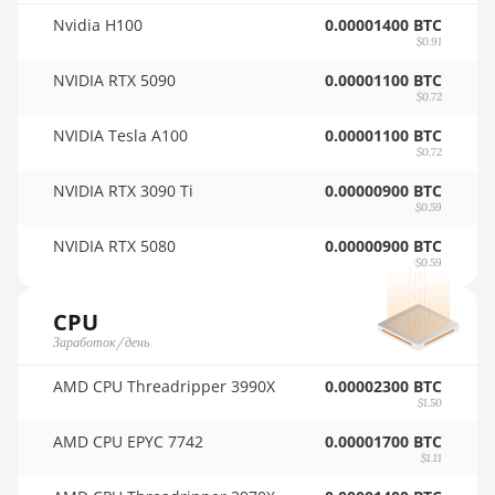
🇷🇴ㅤ RON
Nvidia H100
0.00001400 BTC
Auradine Teraflux AT2880
$0.91
🇷🇸ㅤ RSD - din.
BITFURY B8
NVIDIA RTX 5090
0.00001100 BTC
🇸🇦ㅤ SAR - SR
$0.72
BITMAIN AntMiner AL1
NVIDIA Tesla A100
0.00001100 BTC
🇸🇧ㅤ SBD - $
(16.6Th)
$0.72
🏳ㅤ SCR - SR
BITMAIN AntMiner D3
NVIDIA RTX 3090 Ti
0.00000900 BTC
$0.59
🇸🇩ㅤ SDG
BITMAIN AntMiner D5
NVIDIA RTX 5080
0.00000900 BTC
🇸🇪ㅤ SEK
BITMAIN AntMiner K5
$0.59
🇸🇬ㅤ SGD - S$
BITMAIN AntMiner K7
CPU
🏳ㅤ SHP - £
BITMAIN AntMiner KA3
Заработок/день
🇸🇱ㅤ SLL - Le
BITMAIN AntMiner KS3
AMD CPU Threadripper 3990X
0.00002300 BTC
(8.3TH)
$1.50
🇸🇴ㅤ SOS - Ssh
AMD CPU EPYC 7742
0.00001700 BTC
BITMAIN AntMiner KS3
$1.11
🏳ㅤ SRD - $
(9.4TH)