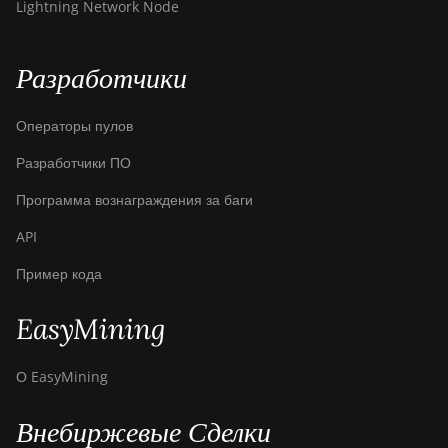
Bitdeer SealMiner DL1
Lightning Network Node
Hydro
Bitmain Antminer AL1
Разработчики
Canaan Avalon A15-194T
Операторы пулов
Canaan Avalon A1566
Разработчики ПО
Canaan Avalon A1566I
Программа вознаграждения за баги
Canaan Avalon A15XP-206T
API
Canaan Avalon A16 (282Th)
Пример кода
Canaan Avalon A16XP
(300Th)
EasyMining
Canaan Avalon Made A1346
О EasyMining
Canaan Avalon Made A1366
Canaan Avalon Made A1446
Внебиржевые Сделки