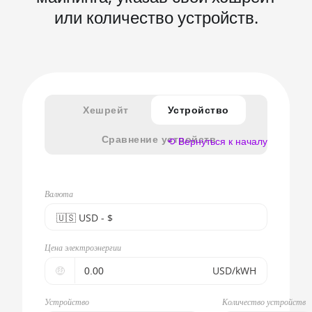
или количество устройств.
Хешрейт
Устройство
Сравнение устройств
⟲ Вернуться к началу
Валюта
🇺🇸ㅤ USD - $
🇪🇺ㅤ EUR - €
Цена электроэнергии
🇺🇸ㅤ USD - $
🤑
USD/kWH
🇨🇳ㅤ CNY - CN¥
Устройство
Количество устройств