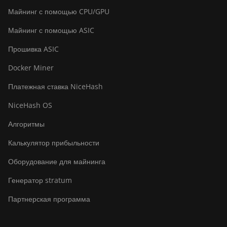
Майнинг с помощью CPU/GPU
BITMAIN Antminer S23e Hyd
2U (865Th/s)
Майнинг с помощью ASIC
BITMAIN Antminer T19
Прошивка ASIC
Hydro (145Th)
Docker Miner
BITMAIN Antminer T19
Hydro (158Th)
Платежная ставка NiceHash
BITMAIN Antminer T21
NiceHash OS
(190TH)
Алгоритмы
Baikal BK-G28
Калькулятор прибыльности
Baikal Giant X10
Оборудование для майнинга
Baikal Giant+
Генератор stratum
Bitdeer SealMiner A2
Партнерская программа
Bitdeer SealMiner A2 Hyd
Bitdeer SealMiner A2 Pro Air