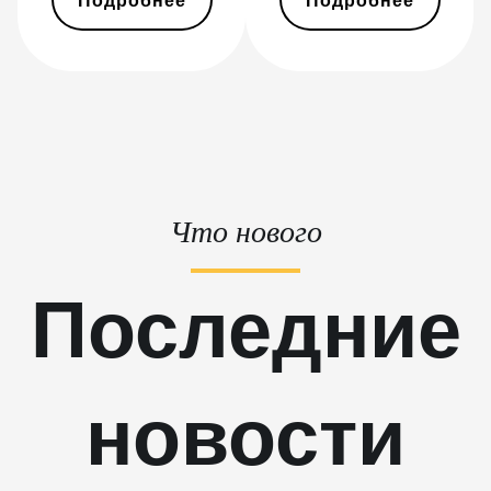
Подробнее
Подробнее
Hyd (495Th/s)
BITMAIN AntMiner S9
BITMAIN AntMiner S9 SE
BITMAIN AntMiner S9i
BITMAIN AntMiner S9j
BITMAIN AntMiner S9k
Что нового
BITMAIN AntMiner T15
Последние
BITMAIN AntMiner T17
BITMAIN AntMiner T17+
BITMAIN AntMiner T17e
новости
BITMAIN AntMiner T9+
BITMAIN AntMiner Z11