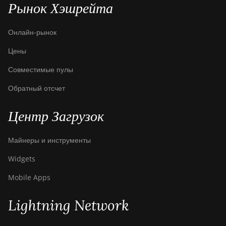
Рынок Хэшрейта
Bitdeer SealMiner A2 Pro
Hyd
Онлайн-рынок
Bitdeer SealMiner A3 Air
Цены
Bitdeer SealMiner A3 Hydro
Совместимые пулы
Bitdeer SealMiner A3 Pro Air
Обратный отсчет
Bitdeer SealMiner A3 Pro
Центр Загрузок
Hydro
Bitdeer SealMiner A4 Pro Air
Майнеры и инструменты
Bitdeer SealMiner A4 Pro
Widgets
Hydro
Mobile Apps
Bitdeer SealMiner A4 Ultra
Hydro
Lightning Network
Bitdeer SealMiner DL1 Air