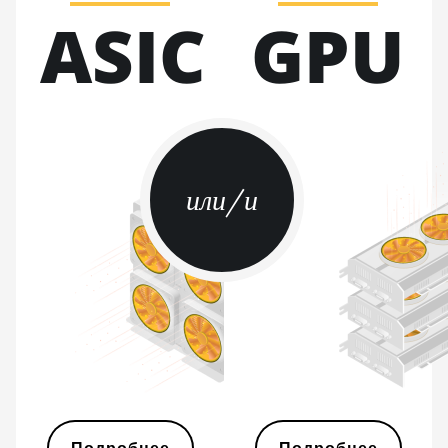
ASIC
GPU
BITMAIN AntMiner S21 XP
Hyd (473Th)
BITMAIN AntMiner S21 XP
Immersion (300Th)
BITMAIN AntMiner S21 XP+
Hyd (500Th)
или/и
BITMAIN AntMiner S21+
(216Th)
BITMAIN AntMiner S21+ Hyd
(319Th)
BITMAIN AntMiner S21e XP
Hyd (430Th)
BITMAIN AntMiner S21e XP
Hyd 3U (860Th)
BITMAIN AntMiner S21j XP