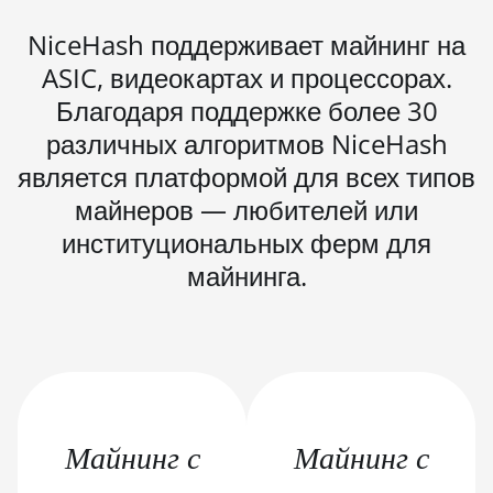
(100Th)
NiceHash поддерживает майнинг на
BITMAIN AntMiner S19j Pro
(104Th)
ASIC, видеокартах и процессорах.
Благодаря поддержке более 30
BITMAIN AntMiner S19j Pro+
(120Th)
различных алгоритмов NiceHash
является платформой для всех типов
BITMAIN AntMiner S19j
Pro++ (125Th)
майнеров — любителей или
BITMAIN AntMiner S21
институциональных ферм для
(200Th)
майнинга.
BITMAIN AntMiner S21 Hyd.
(335Th)
BITMAIN AntMiner S21
Immersion (301Th)
BITMAIN AntMiner S21 Pro
Майнинг с
Майнинг с
BITMAIN AntMiner S21 XP
(270Th)