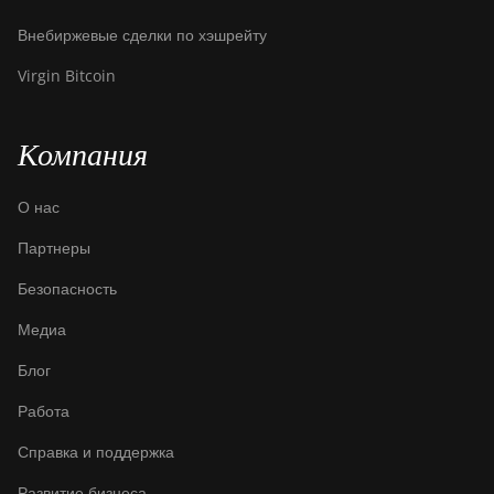
Canaan Avalon Made A1466
Внебиржевые сделки по хэшрейту
Canaan Avalon Mini 3
Virgin Bitcoin
Canaan Avalon Nano 3
Canaan Avalon Nano 3S
Компания
Canaan Avalon Q
О нас
Canaan Avalon Q
Партнеры
Canaan AvalonMiner 1047
Безопасность
Canaan AvalonMiner 1066
Медиа
Canaan Creative Avalon
1126 Pro
Блог
Canaan Creative Avalon
Работа
1146 Pro
Справка и поддержка
Canaan Creative Avalon
1166 Pro
Развитие бизнеса